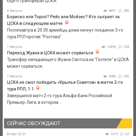
Еще о трансферах ЦСКА.
6 Августа
8891
280
Бориско или Тороп? Рейс или Мойзес? Кто сыграет за
ЦСКА в следующем матче
Послезавтра в 20.30 армейцы дома начнут поединок 3-го
тура РПЛ против "Ростова".
1 Августа
12896
258
Переход Жуана в ЦСКА может сорваться
Трансфер нападающего Жуана Сантоса из "Гезтепе" в ЦСКА
может сорваться.
1 Августа
4086
246
ЦСКА не смог победить «Крылья Советов» в матче 2-го
тура РПЛ, 1:1
Завершился матч 2-го тура Альфа-Банк Российской
Премьер-Лиги, в котором ...
СЕЙЧАС ОБСУЖДАЮТ
Вчера 22:21
1613
62