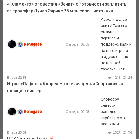
«Фламенго» оповестил «Зенит» о готовности заплатить
за трансфер Луиса Энрике 25 млн евро - источник
Короля делает
свита! Там его
смачно
партнеры
Renegade
поддерживали и
Сегодня 02:35
на него играли,
а здесь он как
не в своей
тарелке. Нет ...
Вчера 22:58
1216
24
Игрок «Пафоса» Коррея — главная цель «Спартака» на
позицию вингера
Спонсору
северо-
Renegade
западного
Сегодня 02:28
клуба про это
расскажи
Вчера 23:31
2327
76
ЦСКА и трансферы