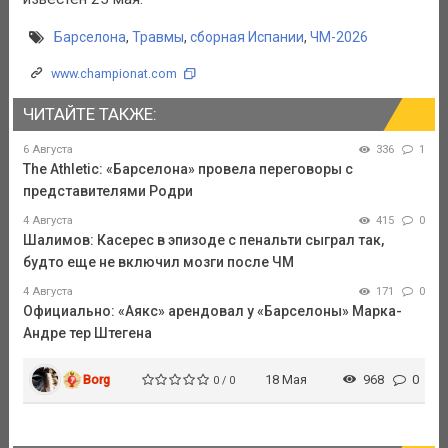
Барселона
,
Травмы
,
сборная Испании
,
ЧМ-2026
www.championat.com
ЧИТАЙТЕ ТАКЖЕ:
6 Августа
336
1
The Athletic: «Барселона» провела переговоры с
представителями Родри
4 Августа
415
0
Шалимов: Касерес в эпизоде с пенальти сыграл так,
будто еще не включил мозги после ЧМ
4 Августа
171
0
Официально: «Аякс» арендовал у «Барселоны» Марка-
Андре тер Штегена
Borg
18 Мая
968
0
0 / 0