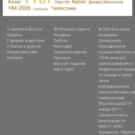
Акрон
Ахмат
Пари НН
Динамо Махачкала
ЧМ-2026
Челестини
Станкович
О проекте Bobsoccer
Футбольные новости
© 2009 Все права
Правила
Интервью
защищены.
О фишках и карточках
Трибуна
Электронное
О баллах и уровнях
Календарь
периодическое
Рекламодателям
Результаты матчей
издание bobsoccer.r
Контакты
Прогнозы
("бобсоккер.ру")
Магазин подарков
зарегистрировано в
Карта сайта
Федеральной служб
по надзору в сфере
связи,
информационных
технологий и массо
коммуникаций
(Роскомнадзор) 19
января 2011г.
Свидетельство о
регистрации Эл
№ФС77-43557.
Учредитель: Общест