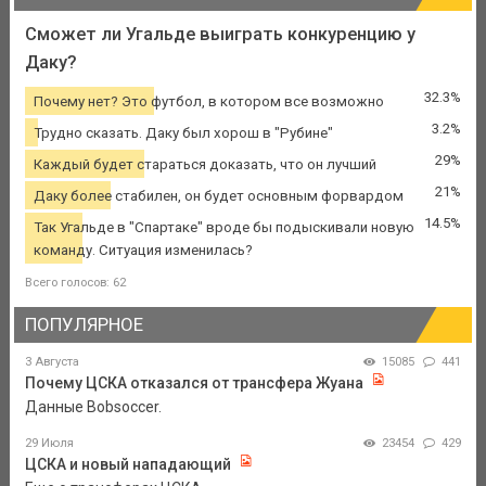
Сможет ли Угальде выиграть конкуренцию у
Даку?
32.3%
Почему нет? Это футбол, в котором все возможно
3.2%
Трудно сказать. Даку был хорош в "Рубине"
29%
Каждый будет стараться доказать, что он лучший
21%
Даку более стабилен, он будет основным форвардом
14.5%
Так Угальде в "Спартаке" вроде бы подыскивали новую
команду. Ситуация изменилась?
Всего голосов: 62
ПОПУЛЯРНОЕ
3 Августа
15085
441
Почему ЦСКА отказался от трансфера Жуана
Данные Bobsoccer.
29 Июля
23454
429
ЦСКА и новый нападающий