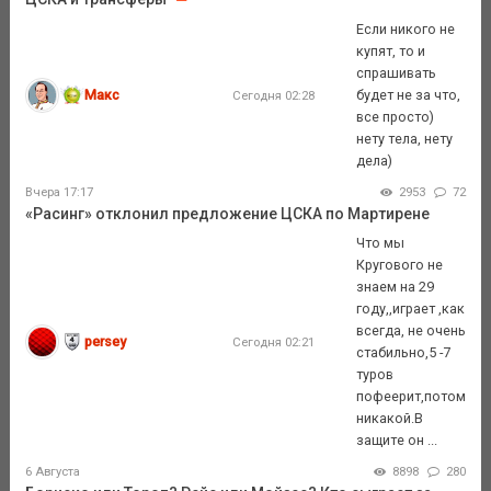
Если никого не
купят, то и
спрашивать
Макс
будет не за что,
Сегодня 02:28
все просто)
нету тела, нету
дела)
Вчера 17:17
2953
72
«Расинг» отклонил предложение ЦСКА по Мартирене
Что мы
Кругового не
знаем на 29
году,,играет ,как
всегда, не очень
persey
Сегодня 02:21
стабильно,5 -7
туров
пофеерит,потом
никакой.В
защите он ...
6 Августа
8898
280