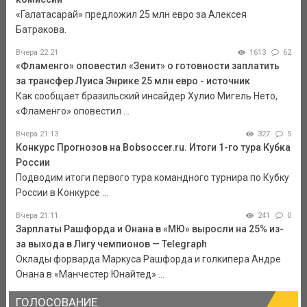
«Галатасарай» предложил 25 млн евро за Алексея
Батракова.
Вчера 22:21
1613
62
«Фламенго» оповестил «Зенит» о готовности заплатить
за трансфер Луиса Энрике 25 млн евро - источник
Как сообщает бразильский инсайдер Хулио Мигель Нето,
«Фламенго» оповестил ...
Вчера 21:13
327
5
Конкурс Прогнозов на Bobsoccer.ru. Итоги 1-го тура Кубка
России
Подводим итоги первого тура командного турнира по Кубку
России в Конкурсе ...
Вчера 21:11
241
0
Зарплаты Рашфорда и Онана в «МЮ» выросли на 25% из-
за выхода в Лигу чемпионов — Telegraph
Оклады форварда Маркуса Рашфорда и голкипера Андре
Онана в «Манчестер Юнайтед» ...
ГОЛОСОВАНИЕ