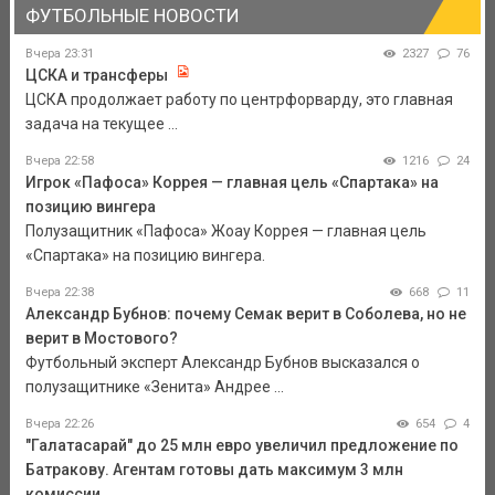
ФУТБОЛЬНЫЕ НОВОСТИ
Вчера 23:31
2327
76
ЦСКА и трансферы
ЦСКА продолжает работу по центрфорварду, это главная
задача на текущее ...
Вчера 22:58
1216
24
Игрок «Пафоса» Коррея — главная цель «Спартака» на
позицию вингера
Полузащитник «Пафоса» Жоау Коррея — главная цель
«Спартака» на позицию вингера.
Вчера 22:38
668
11
Александр Бубнов: почему Семак верит в Соболева, но не
верит в Мостового?
Футбольный эксперт Александр Бубнов высказался о
полузащитнике «Зенита» Андрее ...
Вчера 22:26
654
4
"Галатасарай" до 25 млн евро увеличил предложение по
Батракову. Агентам готовы дать максимум 3 млн
комиссии