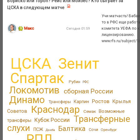
Бориско или Тороп? Рейс или Мойзес? Кто сыграет за
ЦСКА в следующем матче
Учи матчасть! Баба
то в РФС еще работа
Макс
комитета УЕФА по 
Сегодня 01:59
лицензированию.
www.rfs.ru/subject/1/
ЦСКА
Зенит
Спартак
Рубин
РФС
Локомотив
сборная России
Динамо
Ростов
Крылья
Трансферы
Карпин
Краснодар
Советов
Возможные
Семак
Трансферные
Кубок России
трансферы
слухи
Балтика
ПСЖ
Сочи
Оренбург
Дзюба
РПЛ