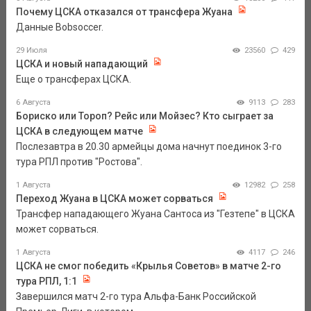
Почему ЦСКА отказался от трансфера Жуана
Данные Bobsoccer.
29 Июля
23560
429
ЦСКА и новый нападающий
Еще о трансферах ЦСКА.
6 Августа
9113
283
Бориско или Тороп? Рейс или Мойзес? Кто сыграет за
ЦСКА в следующем матче
Послезавтра в 20.30 армейцы дома начнут поединок 3-го
тура РПЛ против "Ростова".
1 Августа
12982
258
Переход Жуана в ЦСКА может сорваться
Трансфер нападающего Жуана Сантоса из "Гезтепе" в ЦСКА
может сорваться.
1 Августа
4117
246
ЦСКА не смог победить «Крылья Советов» в матче 2-го
тура РПЛ, 1:1
Завершился матч 2-го тура Альфа-Банк Российской