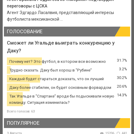
переговоры с ЦСКА
Агент Эдгардо Ласалвия, представляющий интересы
футболиста мексиканской ...
ГОЛОСОВАНИЕ
Сможет ли Угальде выиграть конкуренцию у
Даку?
31.7%
Почему нет? Это футбол, в котором все возможно
3.2%
Трудно сказать. Даку был хорош в "Рубине"
30.2%
Каждый будет стараться доказать, что он лучший
20.6%
Даку более стабилен, он будет основным форвардом
14.3%
Так Угальде в "Спартаке" вроде бы подыскивали новую
команду. Ситуация изменилась?
Всего голосов: 63
ПОПУЛЯРНОЕ
3 Августа
15206
441