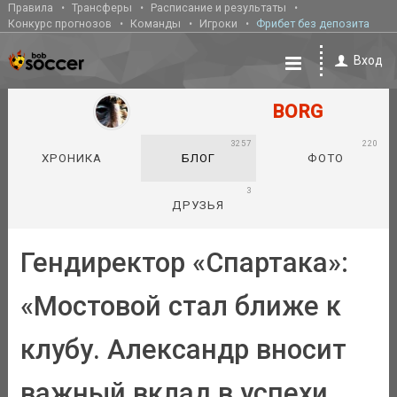
Правила
Трансферы
Расписание и результаты
Конкурс прогнозов
Команды
Игроки
Фрибет без депозита
Вход
BORG
3257
220
ХРОНИКА
БЛОГ
ФОТО
3
ДРУЗЬЯ
Гендиректор «Спартака»:
«Мостовой стал ближе к
клубу. Александр вносит
важный вклад в успехи