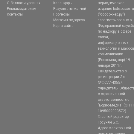
О баллах и уровнях
Календарь
периодическое
Рекламодателям
Результаты матчей
издание bobsoccer.r
Контакты
Прогнозы
("бобсоккер.ру")
Магазин подарков
зарегистрировано в
Карта сайта
Федеральной служб
по надзору в сфере
связи,
информационных
технологий и массо
коммуникаций
(Роскомнадзор) 19
января 2011г.
Свидетельство о
регистрации Эл
№ФС77-43557.
Учредитель: Общест
с ограниченной
ответственностью
"Борис-Медиа" (ОГРН
1095009003572)
Главный редактор:
Тосунян Б.С.
Адрес электронной
почты редакции: