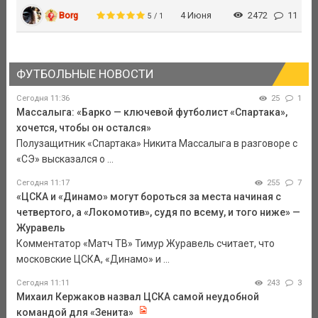
Borg
4 Июня
2472
11
5 / 1
ФУТБОЛЬНЫЕ НОВОСТИ
Сегодня 11:36
25
1
Массалыга: «Барко — ключевой футболист «Спартака»,
хочется, чтобы он остался»
Полузащитник «Спартака» Никита Массалыга в разговоре с
«СЭ» высказался о ...
Сегодня 11:17
255
7
«ЦСКА и «Динамо» могут бороться за места начиная с
четвертого, а «Локомотив», судя по всему, и того ниже» —
Журавель
Комментатор «Матч ТВ» Тимур Журавель считает, что
московские ЦСКА, «Динамо» и ...
Сегодня 11:11
243
3
Михаил Кержаков назвал ЦСКА самой неудобной
командой для «Зенита»