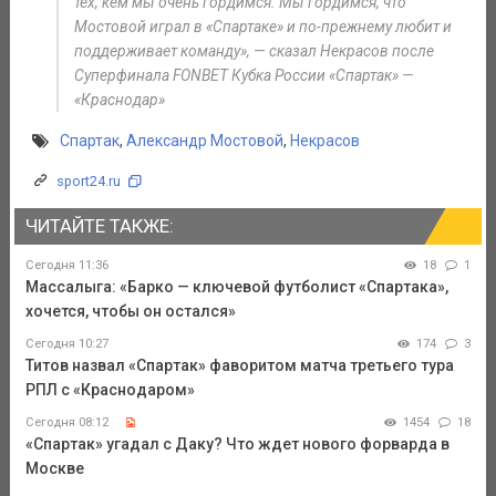
тех, кем мы очень гордимся. Мы гордимся, что
Мостовой играл в «Спартаке» и по-прежнему любит и
поддерживает команду», — сказал Некрасов после
Суперфинала FONBET Кубка России «Спартак» —
«Краснодар»
Спартак
,
Александр Мостовой
,
Некрасов
sport24.ru
ЧИТАЙТЕ ТАКЖЕ:
Сегодня 11:36
18
1
Массалыга: «Барко — ключевой футболист «Спартака»,
хочется, чтобы он остался»
Сегодня 10:27
174
3
Титов назвал «Спартак» фаворитом матча третьего тура
РПЛ с «Краснодаром»
Сегодня 08:12
1454
18
«Спартак» угадал с Даку? Что ждет нового форварда в
Москве