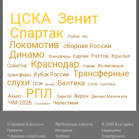
ЦСКА
Зенит
Спартак
Рубин
РФС
Локомотив
сборная России
Динамо
Ростов
Крылья
Трансферы
Карпин
Краснодар
Советов
Возможные
Семак
Трансферные
Кубок России
трансферы
слухи
Балтика
ПСЖ
Сочи
Оренбург
Дзюба
РПЛ
Акрон
Ахмат
Пари НН
Динамо Махачкала
ЧМ-2026
Челестини
Станкович
О проекте Bobsoccer
Футбольные новости
© 2009 Все права
Правила
Интервью
защищены.
О фишках и карточках
Трибуна
Электронное