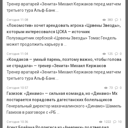
Тренер вратарей «Зенита» Михаил Кержаков перед матчем
третьего тура Альф‑Банк ...
Сегодня 11:08
383
1
«Локомотив» хочет арендовать игрока «Црвены Звезды»,
которым интересовался ЦСКА — источник
Полузащитник сербской «Црвены Звезды» Томас Гендель
может продолжить карьеру в ...
Сегодня 11:04
125
0
«Кондаков — умный парень, поэтому важно, чтобы голова
не страдала» — тренер «Зенита» Михаил Кержаков
Тренер вратарей «Зенита» Михаил Кержаков перед матчем
третьего тура Альф‑Банк ...
Сегодня 10:57
73
0
Газизов: «Динамо» — сильная команда, но «Динамо» Мх
постарается порадовать дагестанских болельщиков
Генеральный директор махачкалинского «Динамо» Шамиль
Газизов в разговоре с «РБ ...
Сегодня 10:36
1222
10
Агент Брайана Родригеса из «Америки» подтвердил