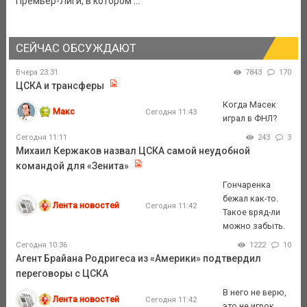
Премьер-Лиги, в котором ...
СЕЙЧАС ОБСУЖДАЮТ
Вчера 23:31
7843
170
ЦСКА и трансферы
Когда Масек
Макс
Сегодня 11:43
играл в ФНЛ?
Сегодня 11:11
243
3
Михаил Кержаков назвал ЦСКА самой неудобной
командой для «Зенита»
Гончаренка
бежал как-то.
Лента новостей
Сегодня 11:42
Такое вряд-ли
можно забыть.
Сегодня 10:36
1222
10
Агент Брайана Родригеса из «Америки» подтвердил
переговоры с ЦСКА
В него не верю,
Лента новостей
Сегодня 11:42
это не игрок