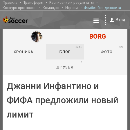
Правила
Трансферы
Расписание и результаты
Конкурс прогнозов
Команды
Игроки
Фрибет без депозита
Вход
BORG
3263
220
ХРОНИКА
БЛОГ
ФОТО
3
ДРУЗЬЯ
Джанни Инфантино и
ФИФА предложили новый
лимит