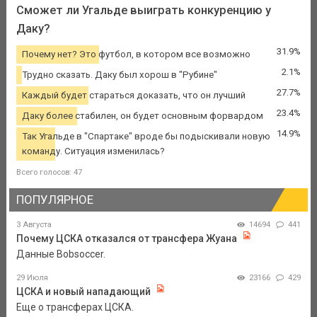
Сможет ли Угальде выиграть конкуренцию у
Даку?
31.9%
Почему нет? Это футбол, в котором все возможно
2.1%
Трудно сказать. Даку был хорош в "Рубине"
27.7%
Каждый будет стараться доказать, что он лучший
23.4%
Даку более стабилен, он будет основным форвардом
14.9%
Так Угальде в "Спартаке" вроде бы подыскивали новую
команду. Ситуация изменилась?
Всего голосов: 47
ПОПУЛЯРНОЕ
3 Августа
14694
441
Почему ЦСКА отказался от трансфера Жуана
Данные Bobsoccer.
29 Июля
23166
429
ЦСКА и новый нападающий
Еще о трансферах ЦСКА.