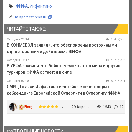
ФИФА
,
Инфантино
m.sport-express.ru
ЧИТАЙТЕ ТАКЖЕ:
Сегодня 20:14
194
0
В КОНМЕБОЛ заявили, что обеспокоены постоянными
односторонними действиями ФИФА
Сегодня 18:17
407
8
В УЕФА заявили, что бойкот чемпионатов мира и других
турниров ФИФА остаётся в силе
Сегодня 07:08
527
1
СМИ: Джанни Инфантино вёл тайные переговоры о
ребрендинге Европейской Суперлиги в Суперлигу ФИФА
Borg
29 Апреля
1643
12
5 / 1
ФУТБОЛЬНЫЕ НОВОСТИ