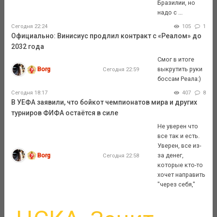
Бразилии, но
надо с ...
Сегодня 22:24
105
1
Официально: Винисиус продлил контракт с «Реалом» до
2032 года
Смог в итоге
Borg
выкрутить руки
Сегодня 22:59
боссам Реала:)
Сегодня 18:17
407
8
В УЕФА заявили, что бойкот чемпионатов мира и других
турниров ФИФА остаётся в силе
Не уверен что
все так и есть.
Уверен, все из-
Borg
за денег,
Сегодня 22:58
которые кто-то
хочет направить
"через себя,"