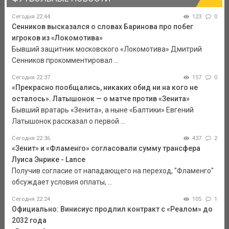
Сегодня 22:44
123
0
Сенников высказался о словах Баринова про побег
игроков из «Локомотива»
Бывший защитник московского «Локомотива» Дмитрий
Сенников прокомментировал ...
Сегодня 22:37
157
0
«Прекрасно пообщались, никаких обид ни на кого не
осталось». Латышонок — о матче против «Зенита»
Бывший вратарь «Зенита», а ныне «Балтики» Евгений
Латышонок рассказал о первой ...
Сегодня 22:36
437
2
«Зенит» и «Фламенго» согласовали сумму трансфера
Луиса Энрике - Lance
Получив согласие от нападающего на переход, "Фламенго"
обсуждает условия оплаты, ...
Сегодня 22:24
105
1
Официально: Винисиус продлил контракт с «Реалом» до
2032 года