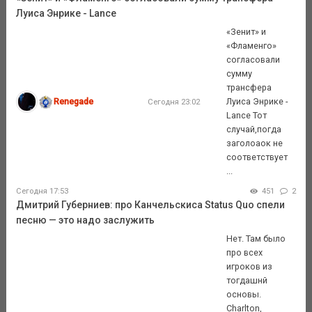
Луиса Энрике - Lance
«Зенит» и
«Фламенго»
согласовали
сумму
трансфера
Renegade
Луиса Энрике -
Сегодня 23:02
Lance Тот
случай,погда
заголоаок не
соответствует
...
Сегодня 17:53
451
2
Дмитрий Губерниев: про Канчельскиса Status Quo спели
песню — это надо заслужить
Нет. Там было
про всех
игроков из
тогдашнй
основы.
Charlton,