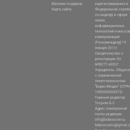
Магазин подарков
зарегистрировано в
Карта сайта
Федеральной служб
по надзору в сфере
связи,
информационных
технологий и массо
коммуникаций
(Роскомнадзор) 19
января 2011г.
Свидетельство о
регистрации Эл
№ФС77-43557.
Учредитель: Общест
с ограниченной
ответственностью
"Борис-Медиа" (ОГРН
1095009003572)
Главный редактор:
Тосунян Б.С.
Адрес электронной
почты редакции:
info@bobsoccer.ru;
bobsoccerru@gmail.