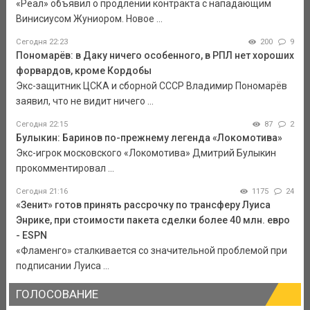
«Реал» объявил о продлении контракта с нападающим
Винисиусом Жуниором. Новое ...
Сегодня 22:23
200
9
Пономарёв: в Даку ничего особенного, в РПЛ нет хороших
форвардов, кроме Кордобы
Экс-защитник ЦСКА и сборной СССР Владимир Пономарёв
заявил, что не видит ничего ...
Сегодня 22:15
87
2
Булыкин: Баринов по-прежнему легенда «Локомотива»
Экс-игрок московского «Локомотива» Дмитрий Булыкин
прокомментировал ...
Сегодня 21:16
1175
24
«Зенит» готов принять рассрочку по трансферу Луиса
Энрике, при стоимости пакета сделки более 40 млн. евро
- ESPN
«Фламенго» сталкивается со значительной проблемой при
подписании Луиса ...
ГОЛОСОВАНИЕ