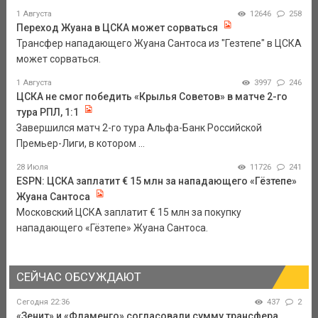
1 Августа
12646
258
Переход Жуана в ЦСКА может сорваться
Трансфер нападающего Жуана Сантоса из "Гезтепе" в ЦСКА
может сорваться.
1 Августа
3997
246
ЦСКА не смог победить «Крылья Советов» в матче 2-го
тура РПЛ, 1:1
Завершился матч 2-го тура Альфа-Банк Российской
Премьер-Лиги, в котором ...
28 Июля
11726
241
ESPN: ЦСКА заплатит € 15 млн за нападающего «Гёзтепе»
Жуана Сантоса
Московский ЦСКА заплатит € 15 млн за покупку
нападающего «Гёзтепе» Жуана Сантоса.
СЕЙЧАС ОБСУЖДАЮТ
Сегодня 22:36
437
2
«Зенит» и «Фламенго» согласовали сумму трансфера