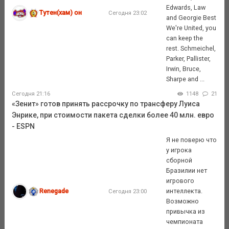
Edwards, Law
Тутен(хам) он
Сегодня 23:02
and Georgie Best
We're United, you
can keep the
rest. Schmeichel,
Parker, Pallister,
Irwin, Bruce,
Sharpe and ...
Сегодня 21:16
1148
21
«Зенит» готов принять рассрочку по трансферу Луиса
Энрике, при стоимости пакета сделки более 40 млн. евро
- ESPN
Я не поверю что
у игрока
сборной
Бразилии нет
игрового
Renegade
интеллекта.
Сегодня 23:00
Возможно
привычка из
чемпионата