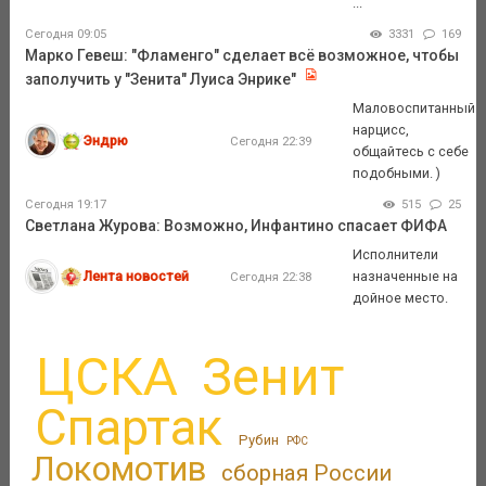
...
Сегодня 09:05
3331
169
Марко Гевеш: "Фламенго" сделает всё возможное, чтобы
заполучить у "Зенита" Луиса Энрике"
Маловоспитанный
нарцисс,
Эндрю
Сегодня 22:39
общайтесь с себе
подобными. )
Сегодня 19:17
515
25
Светлана Журова: Возможно, Инфантино спасает ФИФА
Исполнители
Лента новостей
назначенные на
Сегодня 22:38
дойное место.
ЦСКА
Зенит
Спартак
Рубин
РФС
Локомотив
сборная России