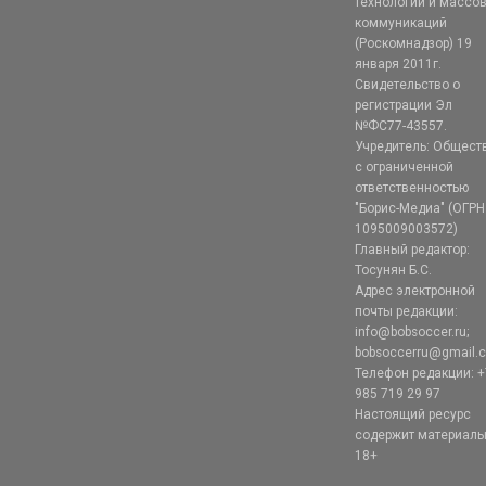
технологий и массо
коммуникаций
(Роскомнадзор) 19
января 2011г.
Свидетельство о
регистрации Эл
№ФС77-43557.
Учредитель: Общест
с ограниченной
ответственностью
"Борис-Медиа" (ОГРН
1095009003572)
Главный редактор:
Тосунян Б.С.
Адрес электронной
почты редакции:
info@bobsoccer.ru;
bobsoccerru@gmail.
Телефон редакции: +
985 719 29 97
Настоящий ресурс
содержит материал
18+