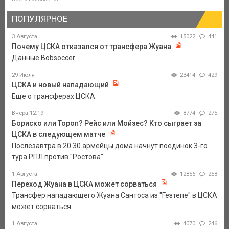
ПОПУЛЯРНОЕ
3 Августа
15022
441
Почему ЦСКА отказался от трансфера Жуана
Данные Bobsoccer.
29 Июля
23414
429
ЦСКА и новый нападающий
Еще о трансферах ЦСКА.
Вчера 12:19
8774
275
Бориско или Тороп? Рейс или Мойзес? Кто сыграет за
ЦСКА в следующем матче
Послезавтра в 20.30 армейцы дома начнут поединок 3-го
тура РПЛ против "Ростова".
1 Августа
12856
258
Переход Жуана в ЦСКА может сорваться
Трансфер нападающего Жуана Сантоса из "Гезтепе" в ЦСКА
может сорваться.
1 Августа
4070
246