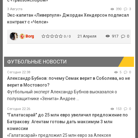
3 Августа
390
3
Экс‑капитан «Ливерпуля» Джордан Хендерсон подписал
контракт с «Челси»
Borg
21 Апреля
917
0
0 / 0
ФУТБОЛЬНЫЕ НОВОСТИ
Сегодня 22:38
5
0
Александр Бубнов: почему Семак верит в Соболева, но не
верит в Мостового?
Футбольный эксперт Александр Бубнов высказался о
полузащитнике «Зенита» Андрее ...
Сегодня 22:26
153
0
"Галатасарай" до 25 млн евро увеличил предложение по
Батракову. Агентам готовы дать максимум 3 млн
комиссии
«Галатасарай» предложил 25 млн евро за Алексея