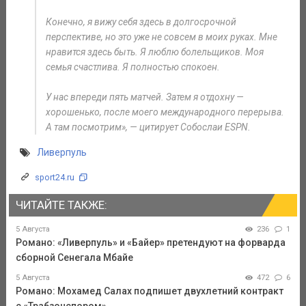
Конечно, я вижу себя здесь в долгосрочной
перспективе, но это уже не совсем в моих руках. Мне
нравится здесь быть. Я люблю болельщиков. Моя
семья счастлива. Я полностью спокоен.
У нас впереди пять матчей. Затем я отдохну —
хорошенько, после моего международного перерыва.
А там посмотрим», — цитирует Собослаи ESPN.
Ливерпуль
sport24.ru
ЧИТАЙТЕ ТАКЖЕ:
5 Августа
236
1
Романо: «Ливерпуль» и «Байер» претендуют на форварда
сборной Сенегала Мбайе
5 Августа
472
6
Романо: Мохамед Салах подпишет двухлетний контракт
с «Трабзонспором»