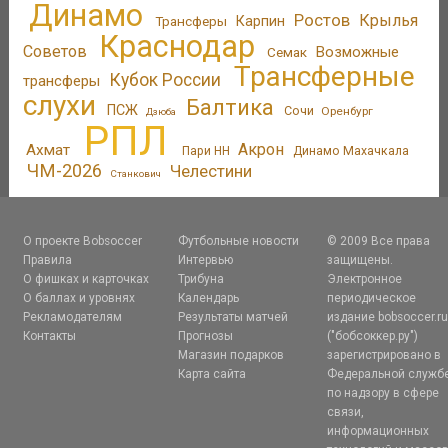
Динамо
Ростов
Крылья
Трансферы
Карпин
Краснодар
Советов
Возможные
Семак
Трансферные
Кубок России
трансферы
слухи
Балтика
ПСЖ
Сочи
Оренбург
Дзюба
РПЛ
Акрон
Ахмат
Пари НН
Динамо Махачкала
ЧМ-2026
Челестини
Станкович
О проекте Bobsoccer
Футбольные новости
© 2009 Все права
Правила
Интервью
защищены.
О фишках и карточках
Трибуна
Электронное
О баллах и уровнях
Календарь
периодическое
Рекламодателям
Результаты матчей
издание bobsoccer.r
Контакты
Прогнозы
("бобсоккер.ру")
Магазин подарков
зарегистрировано в
Карта сайта
Федеральной служб
по надзору в сфере
связи,
информационных