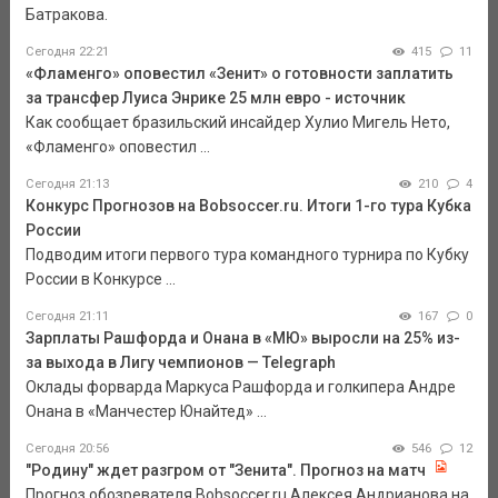
Батракова.
Сегодня 22:21
415
11
«Фламенго» оповестил «Зенит» о готовности заплатить
за трансфер Луиса Энрике 25 млн евро - источник
Как сообщает бразильский инсайдер Хулио Мигель Нето,
«Фламенго» оповестил ...
Сегодня 21:13
210
4
Конкурс Прогнозов на Bobsoccer.ru. Итоги 1-го тура Кубка
России
Подводим итоги первого тура командного турнира по Кубку
России в Конкурсе ...
Сегодня 21:11
167
0
Зарплаты Рашфорда и Онана в «МЮ» выросли на 25% из-
за выхода в Лигу чемпионов — Telegraph
Оклады форварда Маркуса Рашфорда и голкипера Андре
Онана в «Манчестер Юнайтед» ...
Сегодня 20:56
546
12
"Родину" ждет разгром от "Зенита". Прогноз на матч
Прогноз обозревателя Bobsoccer.ru Алексея Андрианова на