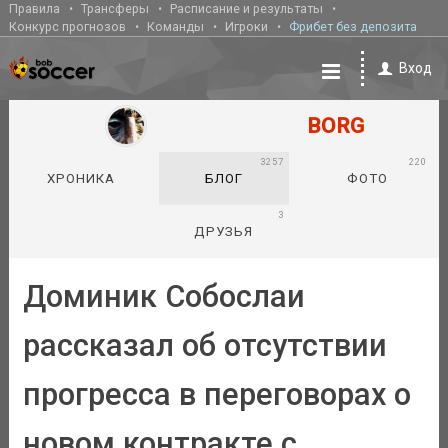
Правила
Трансферы
Расписание и результаты
Конкурс прогнозов
Команды
Игроки
Фрибет без депозита
Вход
BORG
3257
220
ХРОНИКА
БЛОГ
ФОТО
3
ДРУЗЬЯ
Доминик Собослаи
рассказал об отсутствии
прогресса в переговорах о
новом контракте с