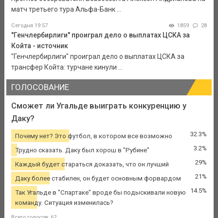
матч третьего тура Альфа-Банк ...
Сегодня 19:57
1859
28
"Генчлербирлиги" проиграл дело о выплатах ЦСКА за
Койта - источник
"Генчлербирлиги" проиграл дело о выплатах ЦСКА за
трансфер Койта: турчане кинули ...
ГОЛОСОВАНИЕ
Сможет ли Угальде выиграть конкуренцию у
Даку?
32.3%
Почему нет? Это футбол, в котором все возможно
3.2%
Трудно сказать. Даку был хорош в "Рубине"
29%
Каждый будет стараться доказать, что он лучший
21%
Даку более стабилен, он будет основным форвардом
14.5%
Так Угальде в "Спартаке" вроде бы подыскивали новую
команду. Ситуация изменилась?
Всего голосов: 62