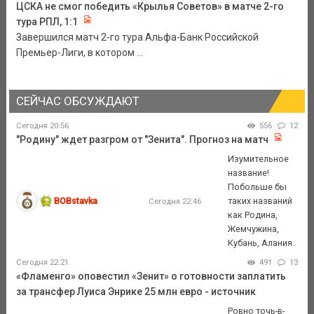
ЦСКА не смог победить «Крылья Советов» в матче 2-го
тура РПЛ, 1:1
Завершился матч 2-го тура Альфа-Банк Российской
Премьер-Лиги, в котором ...
СЕЙЧАС ОБСУЖДАЮТ
Сегодня 20:56
556
12
"Родину" ждет разгром от "Зенита". Прогноз на матч
Изумительное
название!
Побольше бы
BOBstavka
таких названий
Сегодня 22:46
как Родина,
Жемчужина,
Кубань, Алания.
Сегодня 22:21
491
13
«Фламенго» оповестил «Зенит» о готовности заплатить
за трансфер Луиса Энрике 25 млн евро - источник
Ровно точь-в-