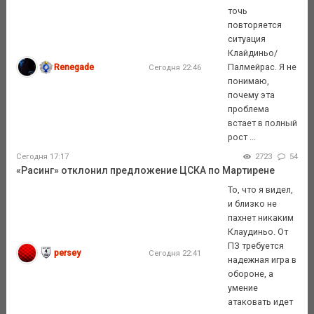
точь
повторяется
ситуация
Клайдиньо/
Renegade
Палмейрас. Я не
Сегодня 22:46
понимаю,
почему эта
проблема
встает в полный
рост ...
Сегодня 17:17
2723
54
«Расинг» отклонил предложение ЦСКА по Мартирене
То, что я видел,
и близко не
пахнет никаким
Клаудиньо. От
ПЗ требуется
persey
Сегодня 22:41
надежная игра в
обороне, а
умение
атаковать идет