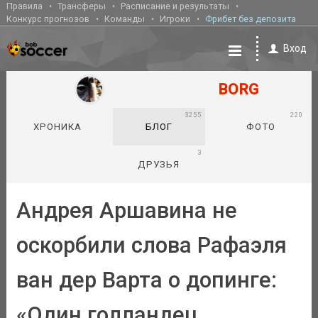
Правила
Трансферы
Расписание и результаты
Конкурс прогнозов
Команды
Игроки
Фрибет без депозита
Вход
BORG
3255
220
ХРОНИКА
БЛОГ
ФОТО
3
ДРУЗЬЯ
Андрея Аршавина не
оскорбили слова Рафаэля
ван дер Варта о допинге:
«Один голландец