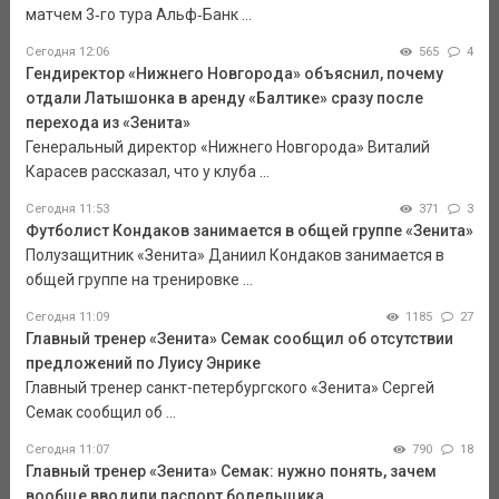
матчем 3‑го тура Альф‑Банк ...
Сегодня 12:06
565
4
Гендиректор «Нижнего Новгорода» объяснил, почему
отдали Латышонка в аренду «Балтике» сразу после
перехода из «Зенита»
Генеральный директор «Нижнего Новгорода» Виталий
Карасев рассказал, что у клуба ...
Сегодня 11:53
371
3
Футболист Кондаков занимается в общей группе «Зенита»
Полузащитник «Зенита» Даниил Кондаков занимается в
общей группе на тренировке ...
Сегодня 11:09
1185
27
Главный тренер «Зенита» Семак сообщил об отсутствии
предложений по Луису Энрике
Главный тренер санкт-петербургского «Зенита» Сергей
Семак сообщил об ...
Сегодня 11:07
790
18
Главный тренер «Зенита» Семак: нужно понять, зачем
вообще вводили паспорт болельщика