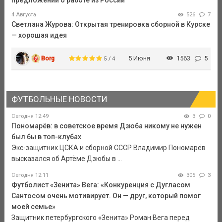
4 Августа
526
7
Светлана Журова: Открытая тренировка сборной в Курске
— хорошая идея
Borg
5 Июня
1563
5
5 / 4
ФУТБОЛЬНЫЕ НОВОСТИ
Сегодня 12:49
3
0
Пономарёв: в советское время Дзюба никому не нужен
был бы в топ-клубах
Экс-защитник ЦСКА и сборной СССР Владимир Пономарёв
высказался об Артёме Дзюбы в ...
Сегодня 12:11
305
3
Футболист «Зенита» Вега: «Конкуренция с Дугласом
Сантосом очень мотивирует. Он — друг, который помог
моей семье»
Защитник петербургского «Зенита» Роман Вега перед