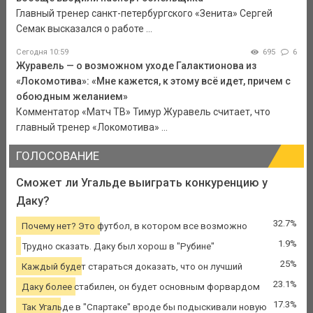
Главный тренер санкт-петербургского «Зенита» Сергей
Семак высказался о работе ...
Сегодня 10:59
695
6
Журавель — о возможном уходе Галактионова из
«Локомотива»: «Мне кажется, к этому всё идет, причем с
обоюдным желанием»
Комментатор «Матч ТВ» Тимур Журавель считает, что
главный тренер «Локомотива» ...
ГОЛОСОВАНИЕ
Сможет ли Угальде выиграть конкуренцию у
Даку?
32.7%
Почему нет? Это футбол, в котором все возможно
1.9%
Трудно сказать. Даку был хорош в "Рубине"
25%
Каждый будет стараться доказать, что он лучший
23.1%
Даку более стабилен, он будет основным форвардом
17.3%
Так Угальде в "Спартаке" вроде бы подыскивали новую