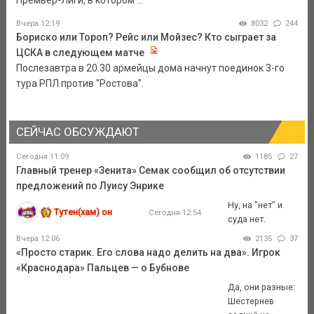
Премьер-Лиги, в котором ...
Вчера 12:19
8032
244
Бориско или Тороп? Рейс или Мойзес? Кто сыграет за
ЦСКА в следующем матче
Послезавтра в 20.30 армейцы дома начнут поединок 3-го
тура РПЛ против "Ростова".
СЕЙЧАС ОБСУЖДАЮТ
Сегодня 11:09
1185
27
Главный тренер «Зенита» Семак сообщил об отсутствии
предложений по Луису Энрике
Ну, на "нет" и
Тутен(хам) он
Сегодня 12:54
суда нет.
Вчера 12:06
2135
37
«Просто старик. Его слова надо делить на два». Игрок
«Краснодара» Пальцев — о Бубнове
Да, они разные:
Шестернев