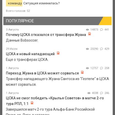
команду. Ситуация изменилась?
Всего голосов: 52
ПОПУЛЯРНОЕ
3 Августа
14873
441
Почему ЦСКА отказался от трансфера Жуана
Данные Bobsoccer.
29 Июля
23290
429
ЦСКА и новый нападающий
Еще о трансферах ЦСКА.
1 Августа
12757
258
Переход Жуана в ЦСКА может сорваться
Трансфер нападающего Жуана Сантоса из "Гезтепе" в ЦСКА
может сорваться.
1 Августа
4038
246
ЦСКА не смог победить «Крылья Советов» в матче 2-го
тура РПЛ, 1:1
Завершился матч 2-го тура Альфа-Банк Российской