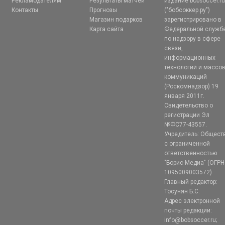
Рекламодателям
Результаты матчей
издание bobsoccer.r
Контакты
Прогнозы
("бобсоккер.ру")
Магазин подарков
зарегистрировано в
Карта сайта
Федеральной служб
по надзору в сфере
связи,
информационных
технологий и массо
коммуникаций
(Роскомнадзор) 19
января 2011г.
Свидетельство о
регистрации Эл
№ФС77-43557.
Учредитель: Общест
с ограниченной
ответственностью
"Борис-Медиа" (ОГРН
1095009003572)
Главный редактор:
Тосунян Б.С.
Адрес электронной
почты редакции:
info@bobsoccer.ru;