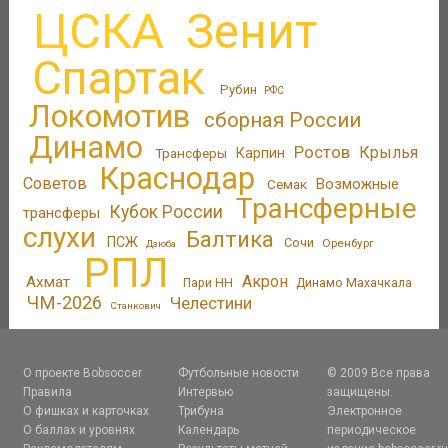
ЦСКА
Зенит
Спартак
Рубин
РФС
Локомотив
сборная России
Динамо
Ростов
Крылья
Трансферы
Карпин
Краснодар
Советов
Возможные
Семак
Трансферные
Кубок России
трансферы
слухи
Балтика
ПСЖ
Сочи
Оренбург
Дзюба
РПЛ
Акрон
Ахмат
Пари НН
Динамо Махачкала
ЧМ-2026
Челестини
Станкович
О проекте Bobsoccer
Футбольные новости
© 2009 Все права
Правила
Интервью
защищены.
О фишках и карточках
Трибуна
Электронное
О баллах и уровнях
Календарь
периодическое