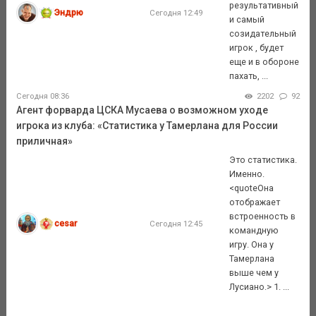
результативный
Эндрю
Сегодня 12:49
и самый
созидательный
игрок , будет
еще и в обороне
пахать, ...
Сегодня 08:36
2202
92
Агент форварда ЦСКА Мусаева о возможном уходе
игрока из клуба: «Статистика у Тамерлана для России
приличная»
Это статистика.
Именно.
<quoteОна
отображает
встроенность в
cesar
Сегодня 12:45
командную
игру. Она у
Тамерлана
выше чем у
Лусиано.> 1. ...