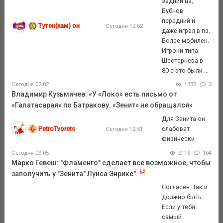
задний цз,
Бубнов
передний и
Тутен(хам) он
Сегодня 12:52
даже играл в пз.
Более мобилен.
Игроки типа
Шестернева в
80-е это были ...
Сегодня 02:02
1335
3
Владимир Кузьмичев: «У «Локо» есть письмо от
«Галатасарая» по Батракову. «Зенит» не обращался»
Для Зенита он
PetroTvorets
слабоват
Сегодня 12:51
физически
Сегодня 09:05
2116
104
Марко Гевеш: "Фламенго" сделает всё возможное, чтобы
заполучить у "Зенита" Луиса Энрике"
Согласен. Так и
должно быть.
Если у тебя
самый