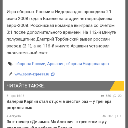
Игра сборных России и Нидерландов проходила 21
июня 2008 года в Базеле на стадии четвертьфинала
Евро-2008. Российская команда выиграла со счетом
3:1 после дополнительного времени. На 112-й минуте
полузащитник Дмитрий Торбинский вывел россиян
вперед (2:1), а на 116-й минуте Аршавин установил
окончательный счет.
сборная России
,
Аршавин
,
сборная Нидерландов
www.sport-express.ru
ЧИТАЙТЕ ТАКЖЕ:
Вчера 16:16
850
20
Валерий Карпин стал отцом в шестой раз — у тренера
родился сын
4 Августа
307
1
Экс-тренер «Динамо» Мх Алексич: с трепетом жду
предложений о работе из России