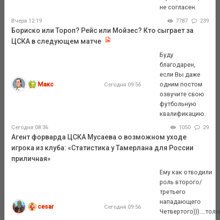
не согласен.
Вчера 12:19
7787
239
Бориско или Тороп? Рейс или Мойзес? Кто сыграет за
ЦСКА в следующем матче
Буду
благодарен,
если Вы даже
Макс
одним постом
Сегодня 09:56
озвучите свою
футбольную
квалификацию.
Сегодня 08:36
1050
29
Агент форварда ЦСКА Мусаева о возможном уходе
игрока из клуба: «Статистика у Тамерлана для России
приличная»
Ему как отводили
роль второго/
третьего
нападающего
cesar
Сегодня 09:56
Четвертого)))....тол