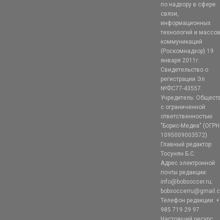
по надзору в сфере
связи,
информационных
технологий и массо
коммуникаций
(Роскомнадзор) 19
января 2011г.
Свидетельство о
регистрации Эл
№ФС77-43557.
Учредитель: Общест
с ограниченной
ответственностью
"Борис-Медиа" (ОГРН
1095009003572)
Главный редактор:
Тосунян Б.С.
Адрес электронной
почты редакции:
info@bobsoccer.ru;
bobsoccerru@gmail.
Телефон редакции: +
985 719 29 97
Настоящий ресурс