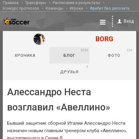
Правила
Трансферы
Расписание и результаты
Конкурс прогнозов
Команды
Игроки
Фрибет без депозита
Вход
BORG
3255
220
ХРОНИКА
БЛОГ
ФОТО
3
ДРУЗЬЯ
Алессандро Неста
возглавил «Авеллино»
Бывший защитник сборной Италии Алессандро Неста
назначен новым главным тренером клуба «Авеллино»,
выступающего в Серии B.