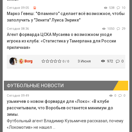
Сегодня 09:05
538
10
Марко Гевеш: "Фламенго" сделает всё возможное, чтобы
заполучить у "Зенита" Луиса Энрике"
Сегодня 08:36
1050
29
Агент форварда ЦСКА Мусаева о возможном уходе
игрока из клуба: «Статистика у Тамерлана для России
приличная»
Borg
3 Июня
972
0
0 / 0
ФУТБОЛЬНЫЕ НОВОСТИ
Сегодня 09:49
0
0
узьмичев о новом форварде для «Локо»: «В клубе
рассчитывали, что Воробьев останется минимум до
зимы.
Футбольный агент Владимир Кузьмичев рассказал, почему
«Локомотив» не нашел ...