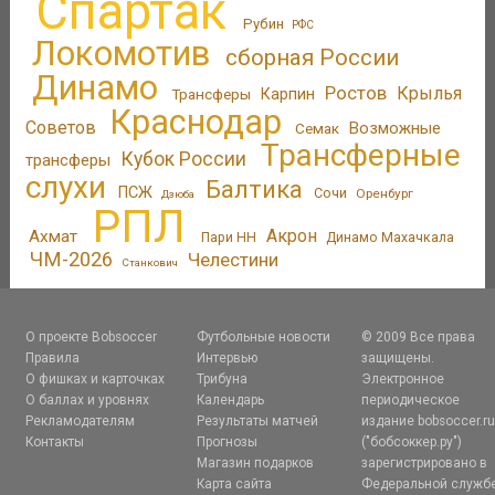
Спартак
Рубин
РФС
Локомотив
сборная России
Динамо
Ростов
Крылья
Трансферы
Карпин
Краснодар
Советов
Возможные
Семак
Трансферные
Кубок России
трансферы
слухи
Балтика
ПСЖ
Сочи
Оренбург
Дзюба
РПЛ
Акрон
Ахмат
Пари НН
Динамо Махачкала
ЧМ-2026
Челестини
Станкович
О проекте Bobsoccer
Футбольные новости
© 2009 Все права
Правила
Интервью
защищены.
О фишках и карточках
Трибуна
Электронное
О баллах и уровнях
Календарь
периодическое
Рекламодателям
Результаты матчей
издание bobsoccer.r
Контакты
Прогнозы
("бобсоккер.ру")
Магазин подарков
зарегистрировано в
Карта сайта
Федеральной служб