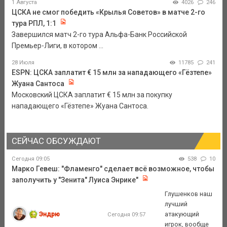
1 Августа
4026
246
ЦСКА не смог победить «Крылья Советов» в матче 2-го
тура РПЛ, 1:1
Завершился матч 2-го тура Альфа-Банк Российской
Премьер-Лиги, в котором ...
28 Июля
11785
241
ESPN: ЦСКА заплатит € 15 млн за нападающего «Гёзтепе»
Жуана Сантоса
Московский ЦСКА заплатит € 15 млн за покупку
нападающего «Гёзтепе» Жуана Сантоса.
СЕЙЧАС ОБСУЖДАЮТ
Сегодня 09:05
538
10
Марко Гевеш: "Фламенго" сделает всё возможное, чтобы
заполучить у "Зенита" Луиса Энрике"
Глушенков наш
лучший
Эндрю
атакующий
Сегодня 09:57
игрок, вообще