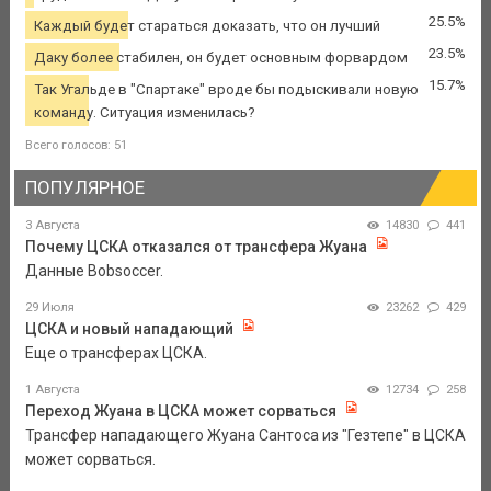
25.5%
Каждый будет стараться доказать, что он лучший
23.5%
Даку более стабилен, он будет основным форвардом
15.7%
Так Угальде в "Спартаке" вроде бы подыскивали новую
команду. Ситуация изменилась?
Всего голосов: 51
ПОПУЛЯРНОЕ
3 Августа
14830
441
Почему ЦСКА отказался от трансфера Жуана
Данные Bobsoccer.
29 Июля
23262
429
ЦСКА и новый нападающий
Еще о трансферах ЦСКА.
1 Августа
12734
258
Переход Жуана в ЦСКА может сорваться
Трансфер нападающего Жуана Сантоса из "Гезтепе" в ЦСКА
может сорваться.