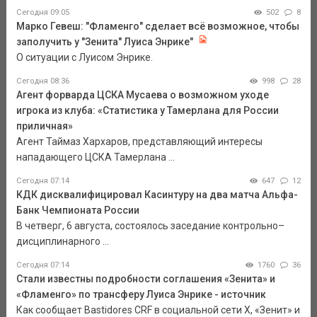
Сегодня 09:05
502
8
Марко Гевеш: "Фламенго" сделает всё возможное, чтобы
заполучить у "Зенита" Луиса Энрике"
О ситуации с Луисом Энрике.
Сегодня 08:36
998
28
Агент форварда ЦСКА Мусаева о возможном уходе
игрока из клуба: «Статистика у Тамерлана для России
приличная»
Агент Таймаз Хархаров, представляющий интересы
нападающего ЦСКА Тамерлана ...
Сегодня 07:14
647
12
КДК дисквалифицировал Касинтуру на два матча Альфа-
Банк Чемпионата России
В четверг, 6 августа, состоялось заседание контрольно–
дисциплинарного ...
Сегодня 07:14
1760
36
Стали известны подробности соглашения «Зенита» и
«Фламенго» по трансферу Луиса Энрике - источник
Как сообщает Bastidores CRF в социальной сети Х, «Зенит» и