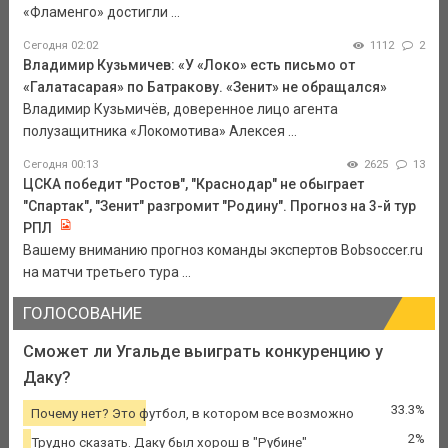
«Фламенго» достигли ...
Сегодня 02:02
1112
2
Владимир Кузьмичев: «У «Локо» есть письмо от
«Галатасарая» по Батракову. «Зенит» не обращался»
Владимир Кузьмичёв, доверенное лицо агента
полузащитника «Локомотива» Алексея ...
Сегодня 00:13
2625
13
ЦСКА победит "Ростов", "Краснодар" не обыграет
"Спартак", "Зенит" разгромит "Родину". Прогноз на 3-й тур
РПЛ
Вашему вниманию прогноз команды экспертов Bobsoccer.ru
на матчи третьего тура ...
ГОЛОСОВАНИЕ
Сможет ли Угальде выиграть конкуренцию у
Даку?
33.3%
Почему нет? Это футбол, в котором все возможно
2%
Трудно сказать. Даку был хорош в "Рубине"