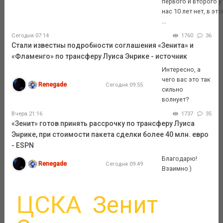
первого и второго у
нас 10 лет нет, в эт
...
Сегодня 07:14
1760
36
Стали известны подробности соглашения «Зенита» и
«Фламенго» по трансферу Луиса Энрике - источник
Интересно, а
чего вас это так
Renegade
Сегодня 09:55
сильно
волнует?
Вчера 21:16
1737
35
«Зенит» готов принять рассрочку по трансферу Луиса
Энрике, при стоимости пакета сделки более 40 млн. евро
- ESPN
Благодарю!
Renegade
Сегодня 09:49
Взаимно )
ЦСКА
Зенит