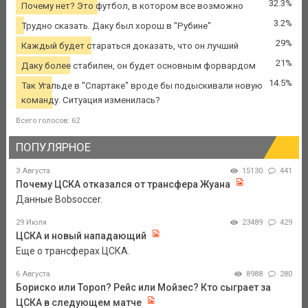
32.3%
Почему нет? Это футбол, в котором все возможно
3.2%
Трудно сказать. Даку был хорош в "Рубине"
29%
Каждый будет стараться доказать, что он лучший
21%
Даку более стабилен, он будет основным форвардом
14.5%
Так Угальде в "Спартаке" вроде бы подыскивали новую
команду. Ситуация изменилась?
Всего голосов: 62
ПОПУЛЯРНОЕ
3 Августа
15130
441
Почему ЦСКА отказался от трансфера Жуана
Данные Bobsoccer.
29 Июля
23489
429
ЦСКА и новый нападающий
Еще о трансферах ЦСКА.
6 Августа
8988
280
Бориско или Тороп? Рейс или Мойзес? Кто сыграет за
ЦСКА в следующем матче