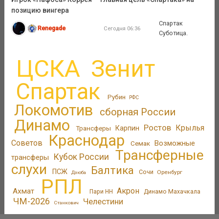
позицию вингера
Спартак
Renegade
Сегодня 06:36
Суботица.
ЦСКА
Зенит
Спартак
Рубин
РФС
Локомотив
сборная России
Динамо
Ростов
Крылья
Трансферы
Карпин
Краснодар
Советов
Возможные
Семак
Трансферные
Кубок России
трансферы
слухи
Балтика
ПСЖ
Сочи
Оренбург
Дзюба
РПЛ
Акрон
Ахмат
Пари НН
Динамо Махачкала
ЧМ-2026
Челестини
Станкович