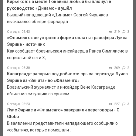
Кирьяков: на месте Тюкавина любый бы плюнул в
руководство «Динамо» и ушёл
Бывший нападающий «Динамо» Сергей Кирьяков
высказался об игре форварда ...
Сегодня 05:43
219
3
«Фламенго» не устроила форма оплаты трансфера Луиса
Энрике - источник
Как сообщает бразильская инсайдерша Раиса Симплисио в
социальной сети Х, ...
Сегодня 05:30
269
2
Касагранде раскрыл подробности срыва перехода Луиса
Энрике из «Зенита» во «Фламенго»
Бразильский журналист и инсайдер Вене Касагранде
объяснил ситуацию со срывом ...
Сегодня 05:23
227
3
Луис Энрике и «Фламенго» завершили переговоры - O
Globo
В заявлении представители нападающего сообщили о
«событиях, которые помешали ...