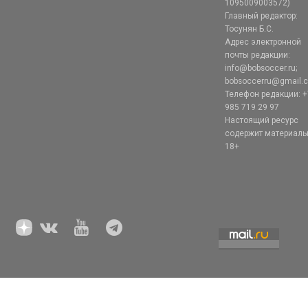
1095009003572)
Главный редактор:
Тосунян Б.С.
Адрес электронной
почты редакции:
info@bobsoccer.ru;
bobsoccerru@gmail.
Телефон редакции: +
985 719 29 97
Настоящий ресурс
содержит материал
18+