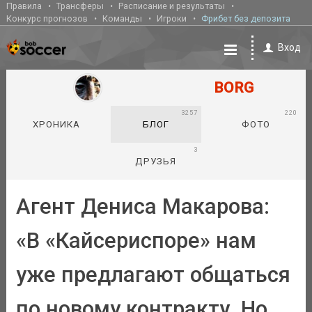
Правила
Трансферы
Расписание и результаты
Конкурс прогнозов
Команды
Игроки
Фрибет без депозита
Вход
BORG
3257
220
ХРОНИКА
БЛОГ
ФОТО
3
ДРУЗЬЯ
Агент Дениса Макарова:
«В «Кайсериспоре» нам
уже предлагают общаться
по новому контракту. Но