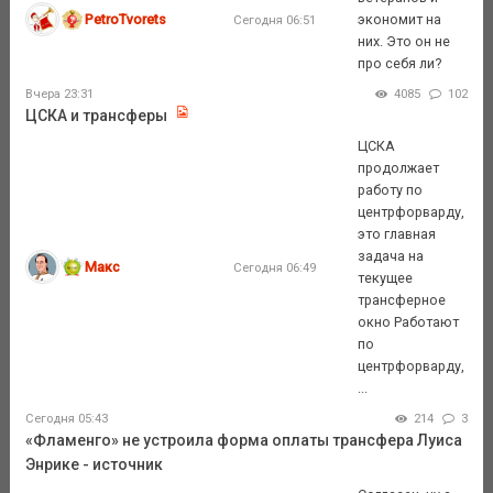
PetroTvorets
экономит на
Сегодня 06:51
них. Это он не
про себя ли?
Вчера 23:31
4085
102
ЦСКА и трансферы
ЦСКА
продолжает
работу по
центрфорварду,
это главная
задача на
Макс
Сегодня 06:49
текущее
трансферное
окно Работают
по
центрфорварду,
...
Сегодня 05:43
214
3
«Фламенго» не устроила форма оплаты трансфера Луиса
Энрике - источник