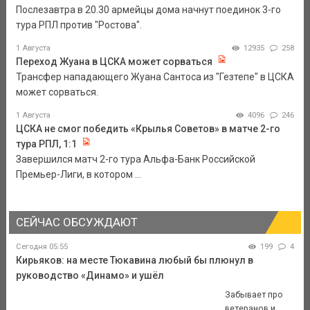
Послезавтра в 20.30 армейцы дома начнут поединок 3-го
тура РПЛ против "Ростова".
1 Августа
12935
258
Переход Жуана в ЦСКА может сорваться
Трансфер нападающего Жуана Сантоса из "Гезтепе" в ЦСКА
может сорваться.
1 Августа
4096
246
ЦСКА не смог победить «Крылья Советов» в матче 2-го
тура РПЛ, 1:1
Завершился матч 2-го тура Альфа-Банк Российской
Премьер-Лиги, в котором ...
СЕЙЧАС ОБСУЖДАЮТ
Сегодня 05:55
199
4
Кирьяков: на месте Тюкавина любый бы плюнул в
руководство «Динамо» и ушёл
Забывает про
ветеранов и