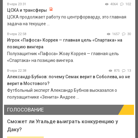
Вчера 23:31
4064
102
ЦСКА и трансферы
ЦСКА продолжает работу по центрфорварду, это главная
задача на текущее ...
Вчера 22:58
1657
30
Игрок «Пафоса» Коррея — главная цель «Спартака» на
позицию вингера
Полузащитник «Пафоса» Жоау Коррея — главная цель
«Спартака» на позицию вингера.
Вчера 22:38
875
13
Александр Бубнов: почему Семак верит в Соболева, но не
верит в Мостового?
Футбольный эксперт Александр Бубнов высказался о
полузащитнике «Зенита» Андрее ...
ГОЛОСОВАНИЕ
Сможет ли Угальде выиграть конкуренцию у
Даку?