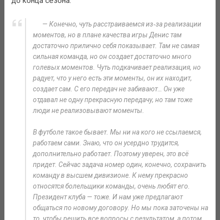
до конца сезона.
— Конечно, чуть расстраиваемся из‑за реализации
моментов, но в плане качества игры Денис там
достаточно прилично себя показывает. Там не самая
сильная команда, но он создает достаточно много
голевых моментов. Чуть подкачивает реализация, но
радует, что у него есть эти моменты, он их находит,
создает сам. С его передач не забивают… Он уже
отдавал не одну прекрасную передачу, но там тоже
люди не реализовывают моменты.
В футболе такое бывает. Мы ни на кого не ссылаемся,
работаем сами. Знаю, что он усердно трудится,
дополнительно работает. Поэтому уверен, это всё
придет. Сейчас задача номер один, конечно, сохранить
команду в высшем дивизионе. К нему прекрасно
относятся болельщики команды, очень любят его.
Президент клуба — тоже. И нам уже предлагают
общаться по новому договору. Но мы пока заточены на
то, чтобы решить все вопросы с результатом, а потом