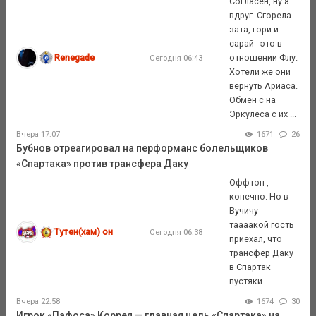
Согласен, ну а
вдруг. Сгорела
зата, гори и
сарай - это в
Renegade
отношении Флу.
Сегодня 06:43
Хотели же они
вернуть Ариаса.
Обмен с на
Эркулеса с их ...
Вчера 17:07
1671
26
Бубнов отреагировал на перформанс болельщиков
«Спартака» против трансфера Даку
Оффтоп ,
конечно. Но в
Вучичу
таааакой гость
Тутен(хам) он
Сегодня 06:38
приехал, что
трансфер Даку
в Спартак –
пустяки.
Вчера 22:58
1674
30
Игрок «Пафоса» Коррея — главная цель «Спартака» на