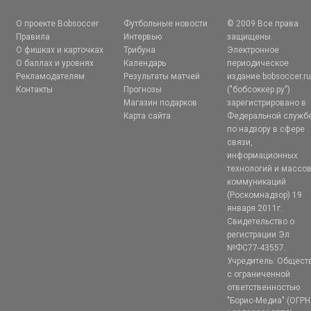
О проекте Bobsoccer
Футбольные новости
© 2009 Все права
Правила
Интервью
защищены.
О фишках и карточках
Трибуна
Электронное
О баллах и уровнях
Календарь
периодическое
Рекламодателям
Результаты матчей
издание bobsoccer.r
Контакты
Прогнозы
("бобсоккер.ру")
Магазин подарков
зарегистрировано в
Карта сайта
Федеральной служб
по надзору в сфере
связи,
информационных
технологий и массо
коммуникаций
(Роскомнадзор) 19
января 2011г.
Свидетельство о
регистрации Эл
№ФС77-43557.
Учредитель: Общест
с ограниченной
ответственностью
"Борис-Медиа" (ОГРН