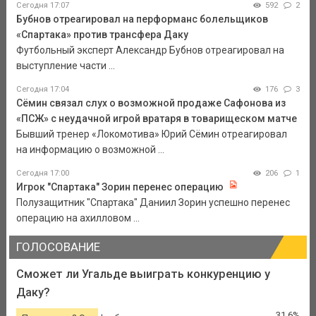
Сегодня 17:07
592
2
Бубнов отреагировал на перформанс болельщиков
«Спартака» против трансфера Даку
Футбольный эксперт Александр Бубнов отреагировал на
выступление части ...
Сегодня 17:04
176
3
Сёмин связал слух о возможной продаже Сафонова из
«ПСЖ» с неудачной игрой вратаря в товарищеском матче
Бывший тренер «Локомотива» Юрий Сёмин отреагировал
на информацию о возможной ...
Сегодня 17:00
206
1
Игрок "Спартака" Зорин перенес операцию
Полузащитник "Спартака" Даниил Зорин успешно перенес
операцию на ахилловом ...
ГОЛОСОВАНИЕ
Сможет ли Угальде выиграть конкуренцию у
Даку?
31.6%