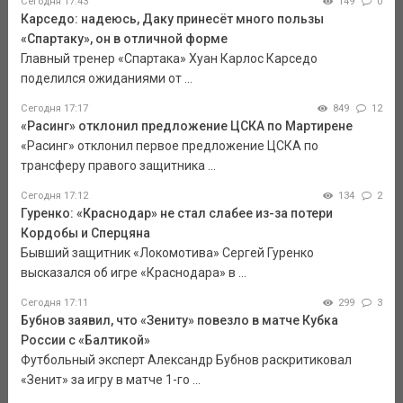
Сегодня 17:43
149
0
Карседо: надеюсь, Даку принесёт много пользы
«Спартаку», он в отличной форме
Главный тренер «Спартака» Хуан Карлос Карседо
поделился ожиданиями от ...
Сегодня 17:17
849
12
«Расинг» отклонил предложение ЦСКА по Мартирене
«Расинг» отклонил первое предложение ЦСКА по
трансферу правого защитника ...
Сегодня 17:12
134
2
Гуренко: «Краснодар» не стал слабее из-за потери
Кордобы и Сперцяна
Бывший защитник «Локомотива» Сергей Гуренко
высказался об игре «Краснодара» в ...
Сегодня 17:11
299
3
Бубнов заявил, что «Зениту» повезло в матче Кубка
России с «Балтикой»
Футбольный эксперт Александр Бубнов раскритиковал
«Зенит» за игру в матче 1-го ...