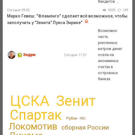
бандитов ...
Сегодня 09:05
3029
149
Марко Гевеш: "Фламенго" сделает всё возможное, чтобы
заполучить у "Зенита" Луиса Энрике"
Возможно
часть
унесенных
ветром денег
Эндрю
осела на
Сегодня 17:57
анонимных
счетах в
островных
банках.
ЦСКА
Зенит
Спартак
Рубин
РФС
Локомотив
сборная России