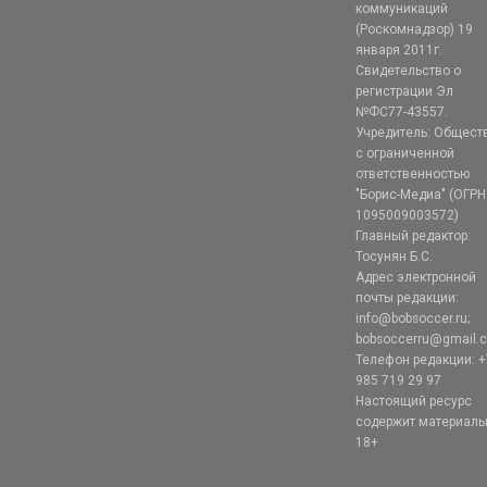
коммуникаций
(Роскомнадзор) 19
января 2011г.
Свидетельство о
регистрации Эл
№ФС77-43557.
Учредитель: Общест
с ограниченной
ответственностью
"Борис-Медиа" (ОГРН
1095009003572)
Главный редактор:
Тосунян Б.С.
Адрес электронной
почты редакции:
info@bobsoccer.ru;
bobsoccerru@gmail.
Телефон редакции: +
985 719 29 97
Настоящий ресурс
содержит материал
18+