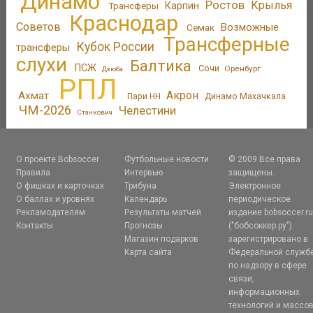
Динамо
Ростов
Крылья
Трансферы
Карпин
Краснодар
Советов
Возможные
Семак
Трансферные
Кубок России
трансферы
слухи
Балтика
ПСЖ
Сочи
Оренбург
Дзюба
РПЛ
Акрон
Ахмат
Пари НН
Динамо Махачкала
ЧМ-2026
Челестини
Станкович
О проекте Bobsoccer
Футбольные новости
© 2009 Все права
Правила
Интервью
защищены.
О фишках и карточках
Трибуна
Электронное
О баллах и уровнях
Календарь
периодическое
Рекламодателям
Результаты матчей
издание bobsoccer.r
Контакты
Прогнозы
("бобсоккер.ру")
Магазин подарков
зарегистрировано в
Карта сайта
Федеральной служб
по надзору в сфере
связи,
информационных
технологий и массо