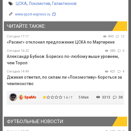
ЦСКА
,
Локомотив
,
Галактионов
www.sport-express.ru
ЧИТАЙТЕ ТАКЖЕ:
Сегодня 17:17
849
12
«Расинг» отклонил предложение ЦСКА по Мартирене
Сегодня 16:22
583
5
Александр Бубнов: Бориско по-любому выше уровнем,
чем Тороп
Сегодня 14:49
421
4
Джикия ответил, по силам ли «Локомотиву» бороться за
чемпионство
SpaMo
5 Мая
3313
38
1.6 / 7
ФУТБОЛЬНЫЕ НОВОСТИ