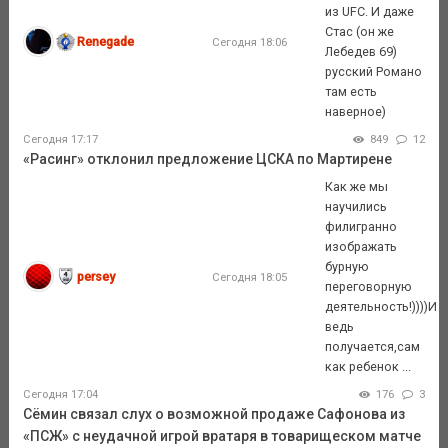
из UFC. И даже
Стас (он же
Renegade
Сегодня 18:06
Лебедев 69)
русский Романо
там есть
наверное)
Сегодня 17:17
849
12
«Расинг» отклонил предложение ЦСКА по Мартирене
Как же мы
научились
филигранно
изображать
бурную
persey
Сегодня 18:05
переговорную
деятельность!))))И
ведь
получается,сам
как ребенок ...
Сегодня 17:04
176
3
Сёмин связал слух о возможной продаже Сафонова из
«ПСЖ» с неудачной игрой вратаря в товарищеском матче