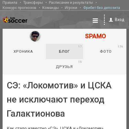
Правила
Трансферы
Расписание и результаты
Конкурс прогнозов
Команды
Игроки
Фрибет без депозита
Вход
SPAMO
17
176
ХРОНИКА
БЛОГ
ФОТО
15
ДРУЗЬЯ
СЭ: «Локомотив» и ЦСКА
не исключают переход
Галактионова
Как стало известно «СЭ», ЦСКА и «Локомотив»