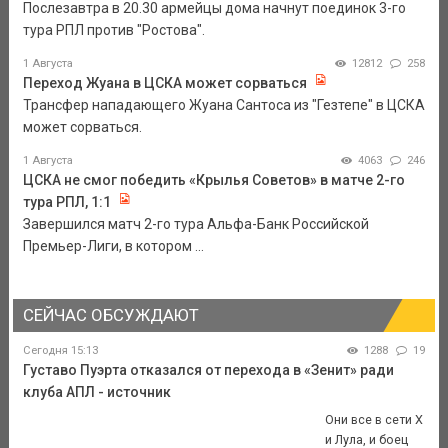
Послезавтра в 20.30 армейцы дома начнут поединок 3-го
тура РПЛ против "Ростова".
1 Августа
12812
258
Переход Жуана в ЦСКА может сорваться
Трансфер нападающего Жуана Сантоса из "Гезтепе" в ЦСКА
может сорваться.
1 Августа
4063
246
ЦСКА не смог победить «Крылья Советов» в матче 2-го
тура РПЛ, 1:1
Завершился матч 2-го тура Альфа-Банк Российской
Премьер-Лиги, в котором ...
СЕЙЧАС ОБСУЖДАЮТ
Сегодня 15:13
1288
19
Густаво Пуэрта отказался от перехода в «Зенит» ради
клуба АПЛ - источник
Они все в сети X
и Лула, и боец