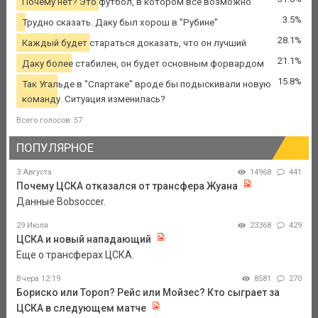
Почему нет? Это футбол, в котором все возможно
3.5%
Трудно сказать. Даку был хорош в "Рубине"
28.1%
Каждый будет стараться доказать, что он лучший
21.1%
Даку более стабилен, он будет основным форвардом
15.8%
Так Угальде в "Спартаке" вроде бы подыскивали новую
команду. Ситуация изменилась?
Всего голосов: 57
ПОПУЛЯРНОЕ
3 Августа
14968
441
Почему ЦСКА отказался от трансфера Жуана
Данные Bobsoccer.
29 Июля
23368
429
ЦСКА и новый нападающий
Еще о трансферах ЦСКА.
Вчера 12:19
8581
270
Бориско или Тороп? Рейс или Мойзес? Кто сыграет за
ЦСКА в следующем матче