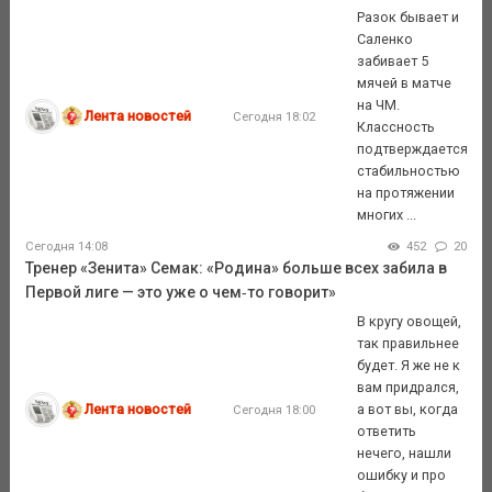
Разок бывает и
Саленко
забивает 5
мячей в матче
на ЧМ.
Лента новостей
Сегодня 18:02
Классность
подтверждается
стабильностью
на протяжении
многих ...
Сегодня 14:08
452
20
Тренер «Зенита» Семак: «Родина» больше всех забила в
Первой лиге — это уже о чем‑то говорит»
В кругу овощей,
так правильнее
будет. Я же не к
вам придрался,
Лента новостей
а вот вы, когда
Сегодня 18:00
ответить
нечего, нашли
ошибку и про