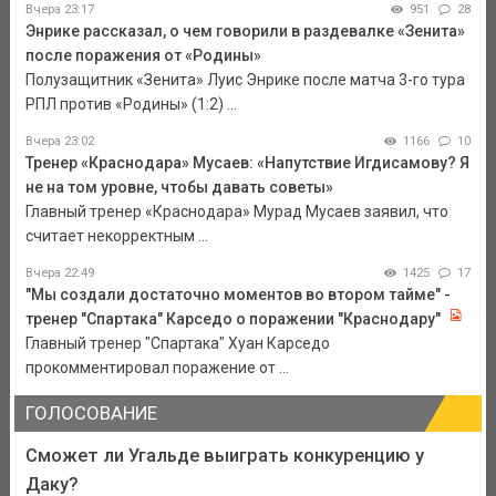
Вчера 23:17
951
28
Энрике рассказал, о чем говорили в раздевалке «Зенита»
после поражения от «Родины»
Полузащитник «Зенита» Луис Энрике после матча 3-го тура
РПЛ против «Родины» (1:2) ...
Вчера 23:02
1166
10
Тренер «Краснодара» Мусаев: «Напутствие Игдисамову? Я
не на том уровне, чтобы давать советы»
Главный тренер «Краснодара» Мурад Мусаев заявил, что
считает некорректным ...
Вчера 22:49
1425
17
"Мы создали достаточно моментов во втором тайме" -
тренер "Спартака" Карседо о поражении "Краснодару"
Главный тренер "Спартака" Хуан Карседо
прокомментировал поражение от ...
ГОЛОСОВАНИЕ
Сможет ли Угальде выиграть конкуренцию у
Даку?