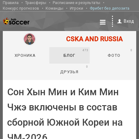
Правила
Трансферы
Расписание и результаты
Конкурс прогнозов
Команды
Игроки
Фрибет без депозита
Вход
CSKA AND RUSSIA
473
0
ХРОНИКА
БЛОГ
ФОТО
0
ДРУЗЬЯ
Сон Хын Мин и Ким Мин
Чжэ включены в состав
сборной Южной Кореи на
ЧМ‑2026