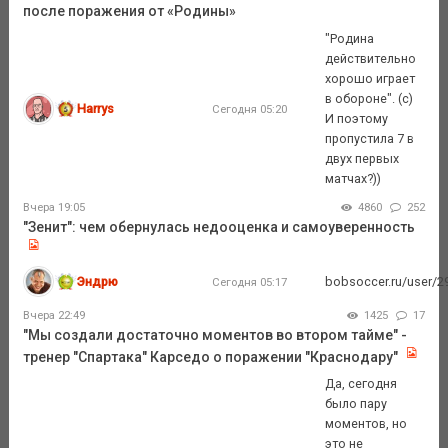
после поражения от «Родины»
"Родина
действительно
хорошо играет
в обороне". (с)
Harrys
Сегодня 05:20
И поэтому
пропустила 7 в
двух первых
матчах?))
Вчера 19:05
4860
252
"Зенит": чем обернулась недооценка и самоуверенность
Эндрю
bobsoccer.ru/user/29
Сегодня 05:17
Вчера 22:49
1425
17
"Мы создали достаточно моментов во втором тайме" -
тренер "Спартака" Карседо о поражении "Краснодару"
Да, сегодня
было пару
моментов, но
это не