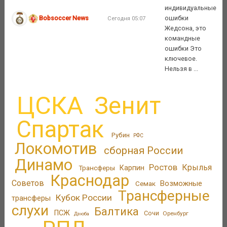
индивидуальные
Bobsoccer News
ошибки
Сегодня 05:07
Жедсона, это
командные
ошибки Это
ключевое.
Нельзя в ...
ЦСКА
Зенит
Спартак
Рубин
РФС
Локомотив
сборная России
Динамо
Ростов
Крылья
Трансферы
Карпин
Краснодар
Советов
Возможные
Семак
Трансферные
Кубок России
трансферы
слухи
Балтика
ПСЖ
Сочи
Оренбург
Дзюба