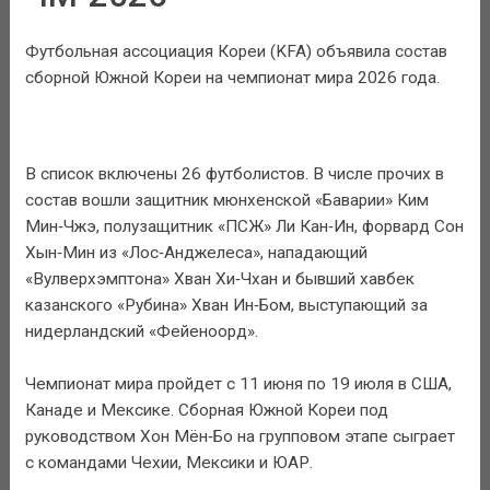
Футбольная ассоциация Кореи (KFA) объявила состав
сборной Южной Кореи на чемпионат мира 2026 года.
В список включены 26 футболистов. В числе прочих в
состав вошли защитник мюнхенской «Баварии» Ким
Мин‑Чжэ, полузащитник «ПСЖ» Ли Кан‑Ин, форвард Сон
Хын‑Мин из «Лос‑Анджелеса», нападающий
«Вулверхэмптона» Хван Хи‑Чхан и бывший хавбек
казанского «Рубина» Хван Ин‑Бом, выступающий за
нидерландский «Фейеноорд».
Чемпионат мира пройдет с 11 июня по 19 июля в США,
Канаде и Мексике. Сборная Южной Кореи под
руководством Хон Мён‑Бо на групповом этапе сыграет
с командами Чехии, Мексики и ЮАР.