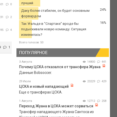
лучший
401
0
24%
Даку более стабилен, он будет основным
форвардом
231
2
16%
Так Угальде в "Спартаке" вроде бы
подыскивали новую команду. Ситуация
595
4
изменилась?
Всего голосов: 50
9
1
ПОПУЛЯРНОЕ
3 Августа
14800
441
Почему ЦСКА отказался от трансфера Жуана
Данные Bobsoccer.
29 Июля
23229
429
ЦСКА и новый нападающий
Еще о трансферах ЦСКА.
1 Августа
12712
258
Переход Жуана в ЦСКА может сорваться
Трансфер нападающего Жуана Сантоса из