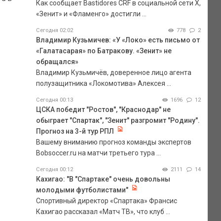
Как сообщает Bastidores CRF в социальной сети Х,
«Зенит» и «Фламенго» достигли ...
Сегодня 02:02
778
2
Владимир Кузьмичев: «У «Локо» есть письмо от
«Галатасарая» по Батракову. «Зенит» не
обращался»
Владимир Кузьмичёв, доверенное лицо агента
полузащитника «Локомотива» Алексея ...
Сегодня 00:13
1696
12
ЦСКА победит "Ростов", "Краснодар" не
обыграет "Спартак", "Зенит" разгромит "Родину".
Прогноз на 3-й тур РПЛ
Вашему вниманию прогноз команды экспертов
Bobsoccer.ru на матчи третьего тура ...
Сегодня 00:12
2111
14
Кахигао: "В "Спартаке" очень довольны
молодыми футболистами"
Спортивный директор «Спартака» Франсис
Кахигао рассказал «Матч ТВ», что клуб ...