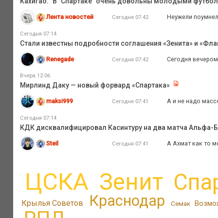
Кахигао: "В "Спартаке" очень довольны молодыми футбо
Лента новостей
Неужели поумне
Сегодня 07:42
Сегодня 07:14
Стали известны подробности соглашения «Зенита» и «Флам
Renegade
Сегодня вечером
Сегодня 07:42
Вчера 12:06
Мирлинд Даку — новый форвард «Спартака»
maksi999
А и не надо масс
Сегодня 07:41
Сегодня 07:14
КДК дисквалифицировал Касинтуру на два матча Альфа-
Steil
А Ахмат как то м
Сегодня 07:41
ЦСКА
Зенит
Спа
Краснодар
Крылья Советов
Возмо
Семак