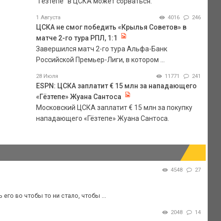
"Гезтепе" в ЦСКА может сорваться.
1 Августа
4016
246
ЦСКА не смог победить «Крылья Советов» в
матче 2-го тура РПЛ, 1:1
Завершился матч 2-го тура Альфа-Банк
Российской Премьер-Лиги, в котором ...
28 Июля
11771
241
ESPN: ЦСКА заплатит € 15 млн за нападающего
«Гёзтепе» Жуана Сантоса
Московский ЦСКА заплатит € 15 млн за покупку
нападающего «Гёзтепе» Жуана Сантоса.
4548
27
его во чтобы то ни стало, чтобы ...
2048
14