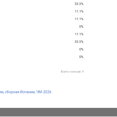
33.3%
11.1%
11.1%
0%
11.1%
33.3%
0%
0%
Всего голосов: 9
ии
,
сборная Испании
,
ЧМ-2026