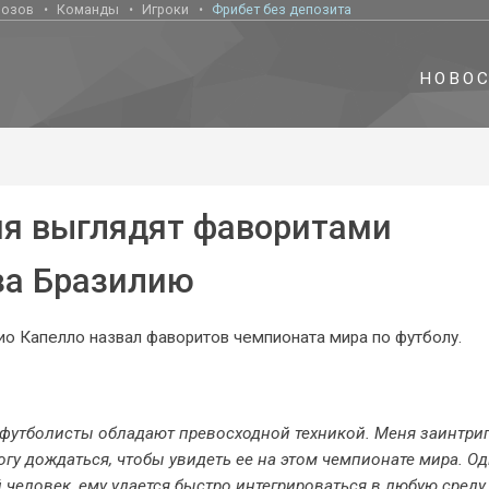
нозов
Команды
Игроки
Фрибет без депозита
НОВО
ия выглядят фаворитами
 за Бразилию
ио Капелло назвал фаворитов чемпионата мира по футболу.
 футболисты обладают превосходной техникой. Меня заинтри
могу дождаться, чтобы увидеть ее на этом чемпионате мира. О
человек, ему удается быстро интегрироваться в любую среду,