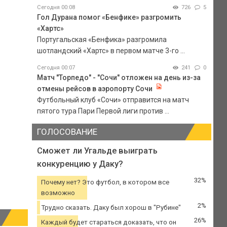
Сегодня 00:08
726
5
Гол Дурана помог «Бенфике» разгромить
«Хартс»
Португальская «Бенфика» разгромила
шотландский «Хартс» в первом матче 3-го ...
Сегодня 00:07
241
0
Матч "Торпедо" - "Сочи" отложен на день из-за
отмены рейсов в аэропорту Сочи
Футбольный клуб «Сочи» отправится на матч
пятого тура Пари Первой лиги против ...
ГОЛОСОВАНИЕ
Сможет ли Угальде выиграть
конкуренцию у Даку?
32%
Почему нет? Это футбол, в котором все
возможно
2%
Трудно сказать. Даку был хорош в "Рубине"
26%
Каждый будет стараться доказать, что он