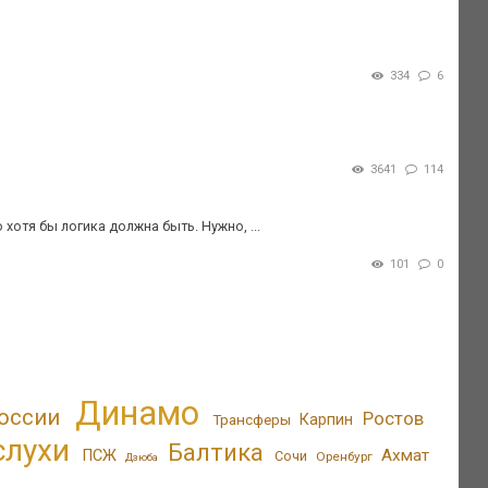
334
6
3641
114
 хотя бы логика должна быть. Нужно, ...
101
0
Динамо
оссии
Ростов
Трансферы
Карпин
слухи
Балтика
Ахмат
ПСЖ
Сочи
Оренбург
Дзюба