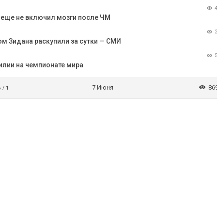
о еще не включил мозги после ЧМ
м Зидана раскупили за сутки — СМИ
илии на чемпионате мира
7 Июня
86
5 / 1