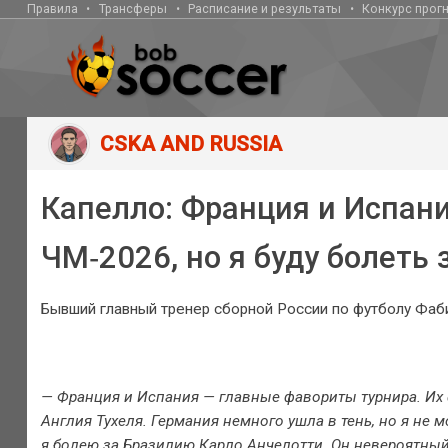
Правила
Трансферы
Расписание и результаты
Конкурс прог
CSKA AND RUSSIA
Капелло: Франция и Испан
ЧМ‑2026, но я буду болеть
Бывший главный тренер сборной России по футболу Фаб
— Франция и Испания — главные фавориты турнира. Их
Англия Тухеля. Германия немного ушла в тень, но я не 
я болею за Бразилию Карло Анчелотти. Он невероятный 