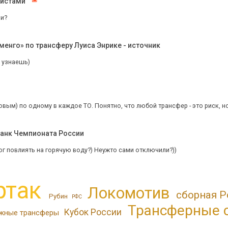
листами"
ли?
енго» по трансферу Луиса Энрике - источник
 узнаешь)
овым) по одному в каждое ТО. Понятно, что любой трансфер - это риск, но
Банк Чемпионата России
ог повлиять на горячую воду?) Неужто сами отключили?))
ртак
Локомотив
сборная Р
Рубин
РФС
Трансферные 
Кубок России
жные трансферы