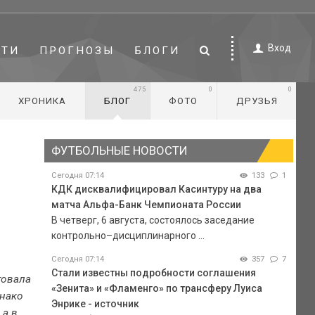
Вход
СТИ
ПРОГНОЗЫ
БЛОГИ
475
0
0
ХРОНИКА
БЛОГ
ФОТО
ДРУЗЬЯ
ФУТБОЛЬНЫЕ НОВОСТИ
Сегодня 07:14
133
1
КДК дисквалифицировал Касинтуру на два
матча Альфа-Банк Чемпионата России
В четверг, 6 августа, состоялось заседание
контрольно–дисциплинарного ...
Сегодня 07:14
357
7
Стали известны подробности соглашения
говала
«Зенита» и «Фламенго» по трансферу Луиса
днако
Энрике - источник
 а в