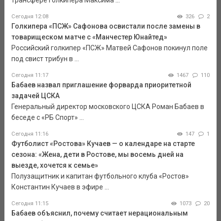
трансфере голкипера Максима ...
Сегодня 12:08
326
2
Голкипера «ПСЖ» Сафонова освистали после замены в
товарищеском матче с «Манчестер Юнайтед»
Российский голкипер «ПСЖ» Матвей Сафонов покинул поле
под свист трибун в ...
Сегодня 11:17
1467
110
Бабаев назвал приглашение форварда приоритетной
задачей ЦСКА
Генеральный директор московского ЦСКА Роман Бабаев в
беседе с «РБ Спорт» ...
Сегодня 11:16
147
1
Футболист «Ростова» Кучаев — о календаре на старте
сезона: «Жена, дети в Ростове, мы восемь дней на
выезде, хочется к семье»
Полузащитник и капитан футбольного клуба «Ростов»
Константин Кучаев в эфире ...
Сегодня 11:15
1073
20
Бабаев объяснил, почему считает нерациональным