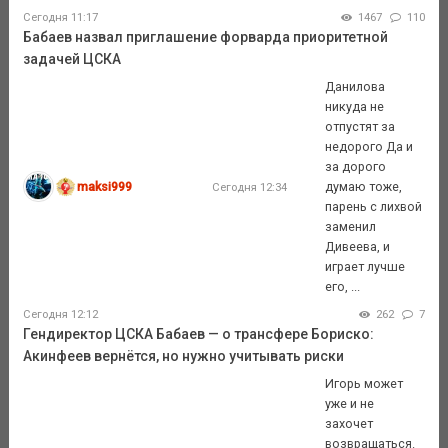
Сегодня 11:17
1467
110
Бабаев назвал приглашение форварда приоритетной
задачей ЦСКА
Данилова
никуда не
отпустят за
недорого Да и
за дорого
maksi999
думаю тоже,
Сегодня 12:34
парень с лихвой
заменил
Дивеева, и
играет лучше
его, ...
Сегодня 12:12
262
7
Гендиректор ЦСКА Бабаев — о трансфере Бориско:
Акинфеев вернётся, но нужно учитывать риски
Игорь может
уже и не
захочет
возвращаться.