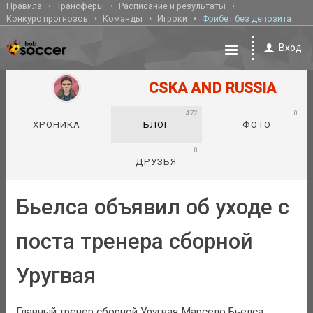
Правила
Трансферы
Расписание и результаты
Конкурс прогнозов
Команды
Игроки
Фрибет без депозита
Вход
CSKA AND RUSSIA
472
0
ХРОНИКА
БЛОГ
ФОТО
0
ДРУЗЬЯ
Бьелса объявил об уходе с
поста тренера сборной
Уругвая
Главный тренер сборной Уругвая Марсело Бьелса