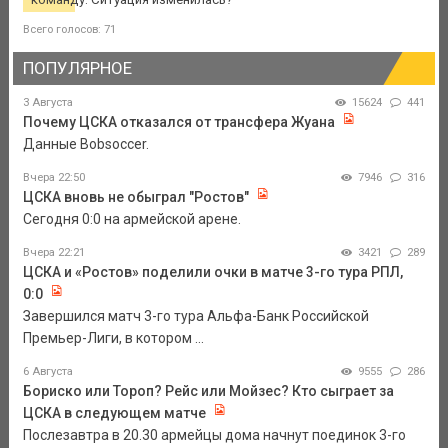
Всего голосов: 71
ПОПУЛЯРНОЕ
3 Августа
15624
441
Почему ЦСКА отказался от трансфера Жуана
Данные Bobsoccer.
Вчера 22:50
7946
316
ЦСКА вновь не обыграл "Ростов"
Сегодня 0:0 на армейской арене.
Вчера 22:21
3421
289
ЦСКА и «Ростов» поделили очки в матче 3-го тура РПЛ,
0:0
Завершился матч 3-го тура Альфа-Банк Российской
Премьер-Лиги, в котором ...
6 Августа
9555
286
Бориско или Тороп? Рейс или Мойзес? Кто сыграет за
ЦСКА в следующем матче
Послезавтра в 20.30 армейцы дома начнут поединок 3-го