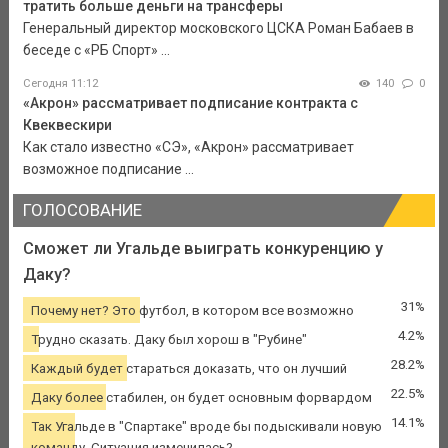
тратить больше деньги на трансферы
Генеральный директор московского ЦСКА Роман Бабаев в
беседе с «РБ Спорт» ...
Сегодня 11:12
140
0
«Акрон» рассматривает подписание контракта с
Квеквескири
Как стало известно «СЭ», «Акрон» рассматривает
возможное подписание ...
ГОЛОСОВАНИЕ
Сможет ли Угальде выиграть конкуренцию у
Даку?
31%
Почему нет? Это футбол, в котором все возможно
4.2%
Трудно сказать. Даку был хорош в "Рубине"
28.2%
Каждый будет стараться доказать, что он лучший
22.5%
Даку более стабилен, он будет основным форвардом
14.1%
Так Угальде в "Спартаке" вроде бы подыскивали новую
команду. Ситуация изменилась?