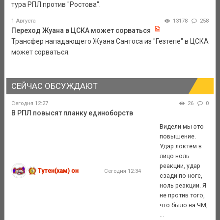
тура РПЛ против "Ростова".
1 Августа
13178
258
Переход Жуана в ЦСКА может сорваться
Трансфер нападающего Жуана Сантоса из "Гезтепе" в ЦСКА
может сорваться.
СЕЙЧАС ОБСУЖДАЮТ
Сегодня 12:27
26
0
В РПЛ повысят планку единоборств
Видели мы это
повышение.
Удар локтем в
лицо ноль
реакции, удар
Тутен(хам) он
Сегодня 12:34
сзади по ноге,
ноль реакции. Я
не против того,
что было на ЧМ,
...