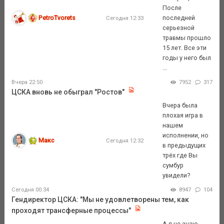
После
PetroTvorets
последней
Сегодня 12:33
серьезной
травмы прошло
15 лет. Все эти
годы у него был
...
Вчера 22:50
7952
317
ЦСКА вновь не обыграл "Ростов"
Вчера была
плохая игра в
нашем
исполнении, но
Макс
Сегодня 12:32
в предыдущих
трёх где Вы
сумбур
увидели?
Сегодня 00:34
8947
104
Гендиректор ЦСКА: "Мы не удовлетворены тем, как
проходят трансферные процессы"
А я не знаю.