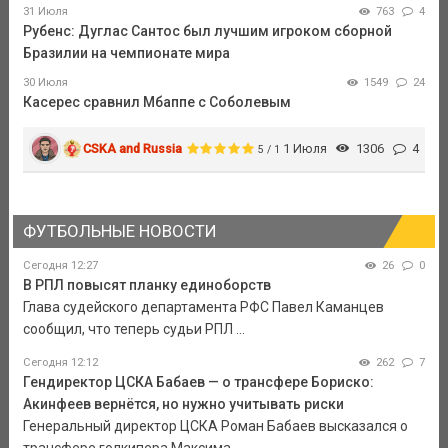
31 Июля
763
4
Рубенс: Дуглас Сантос был лучшим игроком сборной
Бразилии на чемпионате мира
30 Июля
1549
24
Касерес сравнил Мбаппе с Соболевым
CSKA and Russia
1 Июля
1306
4
5 / 1
ФУТБОЛЬНЫЕ НОВОСТИ
Сегодня 12:27
26
0
В РПЛ повысят планку единоборств
Глава судейского департамента РФС Павел Каманцев
сообщил, что теперь судьи РПЛ ...
Сегодня 12:12
262
7
Гендиректор ЦСКА Бабаев — о трансфере Бориско:
Акинфеев вернётся, но нужно учитывать риски
Генеральный директор ЦСКА Роман Бабаев высказался о