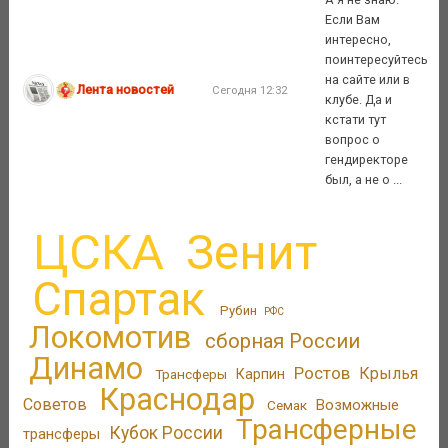
Если Вам
интересно,
поинтересуйтесь
на сайте или в
Лента новостей
Сегодня 12:32
клубе. Да и
кстати тут
вопрос о
гендиректоре
был, а не о ...
ЦСКА
Зенит
Спартак
Рубин
РФС
Локомотив
сборная России
Динамо
Ростов
Крылья
Трансферы
Карпин
Краснодар
Советов
Возможные
Семак
Трансферные
Кубок России
трансферы