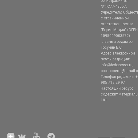
регистрации Эл
№ФС77-43557.
Учредитель: Общест
с ограниченной
ответственностью
"Борис-Медиа" (ОГРН
1095009003572)
Главный редактор:
Тосунян Б.С.
Адрес электронной
почты редакции:
info@bobsoccer.ru;
bobsoccerru@gmail.
Телефон редакции: +
985 719 29 97
Настоящий ресурс
содержит материал
18+