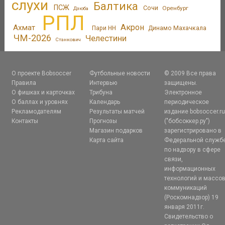
слухи
Балтика
ПСЖ
Сочи
Оренбург
Дзюба
РПЛ
Акрон
Ахмат
Пари НН
Динамо Махачкала
ЧМ-2026
Челестини
Станкович
О проекте Bobsoccer
Футбольные новости
© 2009 Все права
Правила
Интервью
защищены.
О фишках и карточках
Трибуна
Электронное
О баллах и уровнях
Календарь
периодическое
Рекламодателям
Результаты матчей
издание bobsoccer.r
Контакты
Прогнозы
("бобсоккер.ру")
Магазин подарков
зарегистрировано в
Карта сайта
Федеральной служб
по надзору в сфере
связи,
информационных
технологий и массо
коммуникаций
(Роскомнадзор) 19
января 2011г.
Свидетельство о