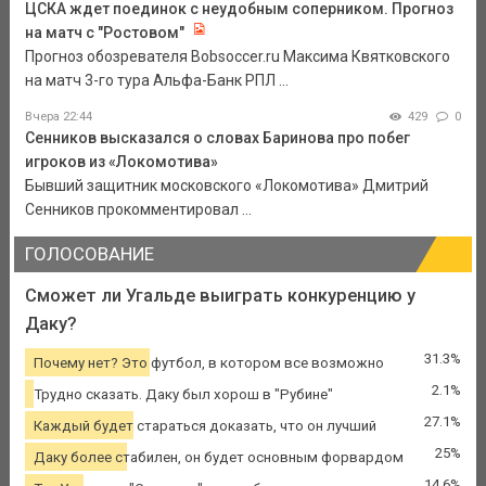
ЦСКА ждет поединок с неудобным соперником. Прогноз
на матч с "Ростовом"
Прогноз обозревателя Bobsoccer.ru Максима Квятковского
на матч 3-го тура Альфа-Банк РПЛ ...
Вчера 22:44
429
0
Сенников высказался о словах Баринова про побег
игроков из «Локомотива»
Бывший защитник московского «Локомотива» Дмитрий
Сенников прокомментировал ...
ГОЛОСОВАНИЕ
Сможет ли Угальде выиграть конкуренцию у
Даку?
31.3%
Почему нет? Это футбол, в котором все возможно
2.1%
Трудно сказать. Даку был хорош в "Рубине"
27.1%
Каждый будет стараться доказать, что он лучший
25%
Даку более стабилен, он будет основным форвардом
14.6%