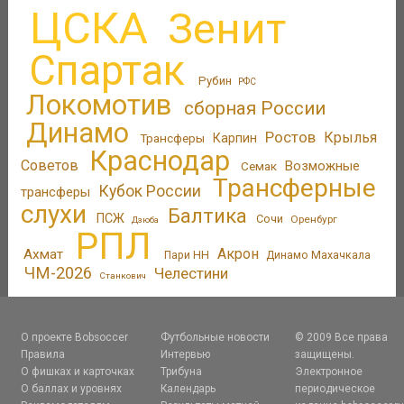
ЦСКА
Зенит
Спартак
Рубин
РФС
Локомотив
сборная России
Динамо
Ростов
Крылья
Трансферы
Карпин
Краснодар
Советов
Возможные
Семак
Трансферные
Кубок России
трансферы
слухи
Балтика
ПСЖ
Сочи
Оренбург
Дзюба
РПЛ
Акрон
Ахмат
Пари НН
Динамо Махачкала
ЧМ-2026
Челестини
Станкович
О проекте Bobsoccer
Футбольные новости
© 2009 Все права
Правила
Интервью
защищены.
О фишках и карточках
Трибуна
Электронное
О баллах и уровнях
Календарь
периодическое