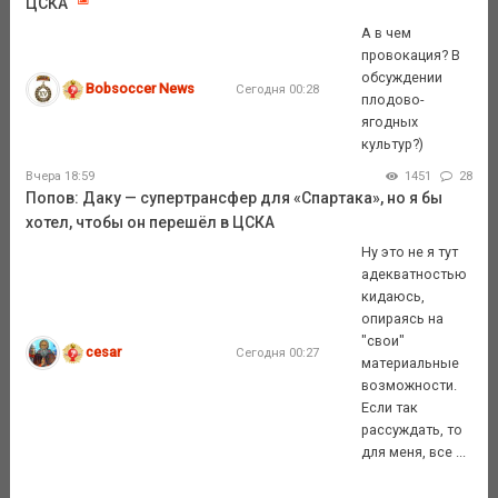
ЦСКА
А в чем
провокация? В
обсуждении
Bobsoccer News
Сегодня 00:28
плодово-
ягодных
культур?)
Вчера 18:59
1451
28
Попов: Даку — супертрансфер для «Спартака», но я бы
хотел, чтобы он перешёл в ЦСКА
Ну это не я тут
адекватностью
кидаюсь,
опираясь на
"свои"
cesar
Сегодня 00:27
материальные
возможности.
Если так
рассуждать, то
для меня, все ...