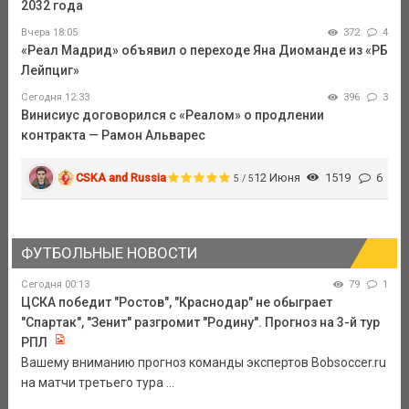
2032 года
Вчера 18:05
372
4
«Реал Мадрид» объявил о переходе Яна Диоманде из «РБ
Лейпциг»
Сегодня 12:33
396
3
Винисиус договорился с «Реалом» о продлении
контракта — Рамон Альварес
CSKA and Russia
12 Июня
1519
6
5 / 5
ФУТБОЛЬНЫЕ НОВОСТИ
Сегодня 00:13
79
1
ЦСКА победит "Ростов", "Краснодар" не обыграет
"Спартак", "Зенит" разгромит "Родину". Прогноз на 3-й тур
РПЛ
Вашему вниманию прогноз команды экспертов Bobsoccer.ru
на матчи третьего тура ...