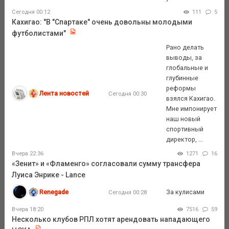
Сегодня 00:12
111
5
Кахигао: "В "Спартаке" очень довольны молодыми
футболистами"
Рано делать
выводы, за
глобальные и
глубинные
реформы
Лента новостей
Сегодня 00:30
взялся Кахигао.
Мне импонирует
наш новый
спортивный
директор, ...
Вчера 22:36
1271
16
«Зенит» и «Фламенго» согласовали сумму трансфера
Луиса Энрике - Lance
Renegade
За кулисами
Сегодня 00:28
Вчера 18:20
7516
59
Несколько клубов РПЛ хотят арендовать нападающего