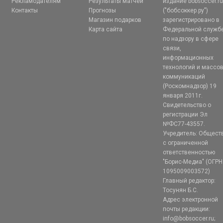
Рекламодателям
Результаты матчей
издание bobsoccer.r
Контакты
Прогнозы
("бобсоккер.ру")
Магазин подарков
зарегистрировано в
Карта сайта
Федеральной служб
по надзору в сфере
связи,
информационных
технологий и массо
коммуникаций
(Роскомнадзор) 19
января 2011г.
Свидетельство о
регистрации Эл
№ФС77-43557.
Учредитель: Общест
с ограниченной
ответственностью
"Борис-Медиа" (ОГРН
1095009003572)
Главный редактор:
Тосунян Б.С.
Адрес электронной
почты редакции:
info@bobsoccer.ru;