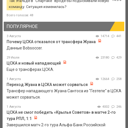
Так Угальде в "Спартаке" вроде бы подыскивали новую
команду. Ситуация изменилась?
Всего голосов: 48
ПОПУЛЯРНОЕ
3 Августа
14714
441
Почему ЦСКА отказался от трансфера Жуана
Данные Bobsoccer.
29 Июля
23180
429
ЦСКА и новый нападающий
Еще о трансферах ЦСКА.
1 Августа
12664
258
Переход Жуана в ЦСКА может сорваться
Трансфер нападающего Жуана Сантоса из "Гезтепе" в ЦСКА
может сорваться.
1 Августа
4002
246
ЦСКА не смог победить «Крылья Советов» в матче 2-го
тура РПЛ, 1:1
Завершился матч 2-го тура Альфа-Банк Российской