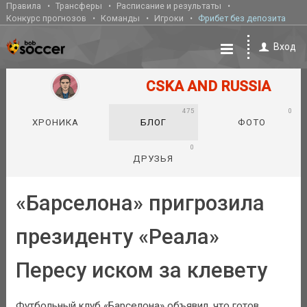
Правила
Трансферы
Расписание и результаты
Конкурс прогнозов
Команды
Игроки
Фрибет без депозита
Вход
CSKA AND RUSSIA
475
0
ХРОНИКА
БЛОГ
ФОТО
0
ДРУЗЬЯ
«Барселона» пригрозила
президенту «Реала»
Пересу иском за клевету
Футбольный клуб «Барселона» объявил, что готов