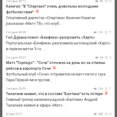
Сегодня 00:12
86
3
Кахигао: "В "Спартаке" очень довольны молодыми
футболистами"
Спортивный директор «Спартака» Франсис Кахигао
рассказал «Матч ТВ», что клуб ...
Сегодня 00:08
101
1
Гол Дурана помог «Бенфике» разгромить «Хартс»
Португальская «Бенфика» разгромила шотландский «Хартс»
в первом матче 3-го ...
Сегодня 00:07
34
0
Матч "Торпедо" - "Сочи" отложен на день из-за отмены
рейсов в аэропорту Сочи
Футбольный клуб «Сочи» отправится на матч пятого тура
Пари Первой лиги против ...
Сегодня 00:03
126
1
Талалаев заявил, что в составе "Балтики" есть потери
Главный тренер калининградской «Балтики» Андрей
Талалаев заявил в эфире «Матч ...
Вчера 23:27
383
3