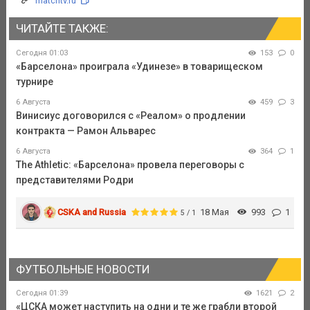
matchtv.ru
ЧИТАЙТЕ ТАКЖЕ:
Сегодня 01:03
153
0
«Барселона» проиграла «Удинезе» в товарищеском
турнире
6 Августа
459
3
Винисиус договорился с «Реалом» о продлении
контракта — Рамон Альварес
6 Августа
364
1
The Athletic: «Барселона» провела переговоры с
представителями Родри
CSKA and Russia
18 Мая
993
1
5 / 1
ФУТБОЛЬНЫЕ НОВОСТИ
Сегодня 01:39
1621
2
«ЦСКА может наступить на одни и те же грабли второй