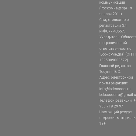
коммуникаций
(Роскомнадзор) 19
января 2011г.
Свидетельство о
регистрации Эл
№ФС77-43557.
Учредитель: Общест
с ограниченной
ответственностью
"Борис-Медиа" (ОГРН
1095009003572)
Главный редактор:
Тосунян Б.С.
Адрес электронной
почты редакции:
info@bobsoccer.ru;
bobsoccerru@gmail.
Телефон редакции: +
985 719 29 97
Настоящий ресурс
содержит материал
18+