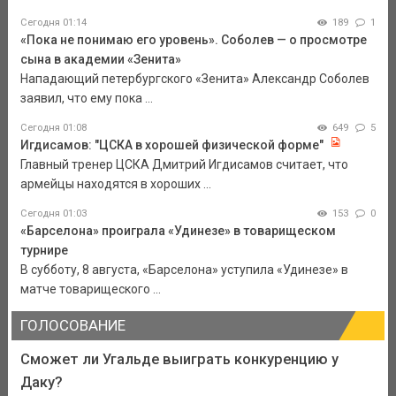
Сегодня 01:14
189
1
«Пока не понимаю его уровень». Соболев — о просмотре
сына в академии «Зенита»
Нападающий петербургского «Зенита» Александр Соболев
заявил, что ему пока ...
Сегодня 01:08
649
5
Игдисамов: "ЦСКА в хорошей физической форме"
Главный тренер ЦСКА Дмитрий Игдисамов считает, что
армейцы находятся в хороших ...
Сегодня 01:03
153
0
«Барселона» проиграла «Удинезе» в товарищеском
турнире
В субботу, 8 августа, «Барселона» уступила «Удинезе» в
матче товарищеского ...
ГОЛОСОВАНИЕ
Сможет ли Угальде выиграть конкуренцию у
Даку?