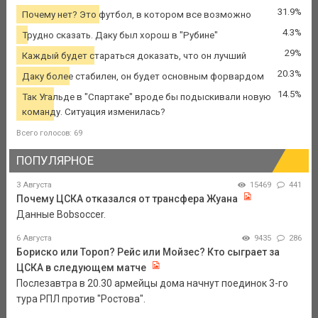
31.9%
Почему нет? Это футбол, в котором все возможно
4.3%
Трудно сказать. Даку был хорош в "Рубине"
29%
Каждый будет стараться доказать, что он лучший
20.3%
Даку более стабилен, он будет основным форвардом
14.5%
Так Угальде в "Спартаке" вроде бы подыскивали новую
команду. Ситуация изменилась?
Всего голосов: 69
ПОПУЛЯРНОЕ
3 Августа
15469
441
Почему ЦСКА отказался от трансфера Жуана
Данные Bobsoccer.
6 Августа
9435
286
Бориско или Тороп? Рейс или Мойзес? Кто сыграет за
ЦСКА в следующем матче
Послезавтра в 20.30 армейцы дома начнут поединок 3-го
тура РПЛ против "Ростова".