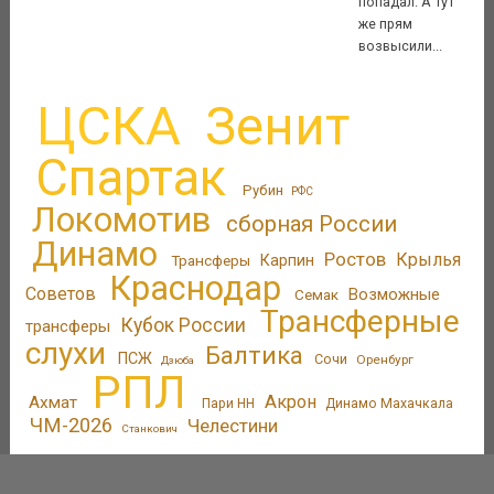
попадал. А тут
же прям
возвысили...
ЦСКА
Зенит
Спартак
Рубин
РФС
Локомотив
сборная России
Динамо
Ростов
Крылья
Трансферы
Карпин
Краснодар
Советов
Возможные
Семак
Трансферные
Кубок России
трансферы
слухи
Балтика
ПСЖ
Сочи
Оренбург
Дзюба
РПЛ
Акрон
Ахмат
Пари НН
Динамо Махачкала
ЧМ-2026
Челестини
Станкович