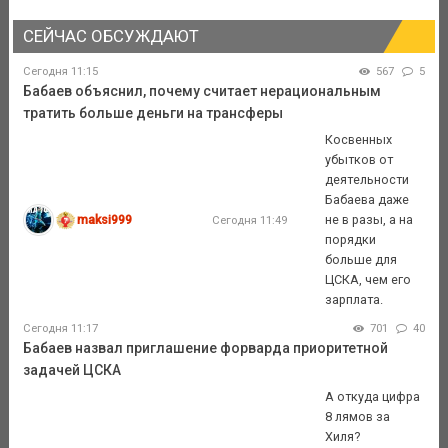
СЕЙЧАС ОБСУЖДАЮТ
Сегодня 11:15
567
5
Бабаев объяснил, почему считает нерациональным
тратить больше деньги на трансферы
Косвенных
убытков от
деятельности
Бабаева даже
maksi999
не в разы, а на
Сегодня 11:49
порядки
больше для
ЦСКА, чем его
зарплата.
Сегодня 11:17
701
40
Бабаев назвал приглашение форварда приоритетной
задачей ЦСКА
А откуда цифра
8 лямов за
Хиля?