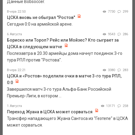
Данные Bobsoccer.
Вчера 22:50
7730
299
ЦСКА вновь не обыграл "Ростов"
Сегодня 0:0 на армейской арене.
6 Августа
9543
286
Бориско или Тороп? Рейс или Мойзес? Кто сыграет за
ЦСКА в следующем матче
Послезавтра в 20.30 армейцы дома начнут поединок 3-го
тура РПЛ против "Ростова".
Вчера 22:21
3380
283
ЦСКА и «Ростов» поделили очки в матче 3-го тура РПЛ,
0:0
Завершился матч 3-го тура Альфа-Банк Российской
Премьер-Лиги, в котором ...
1 Августа
13171
258
Переход Жуана в ЦСКА может сорваться
Трансфер нападающего Жуана Сантоса из "Гезтепе" в ЦСКА
может сорваться.