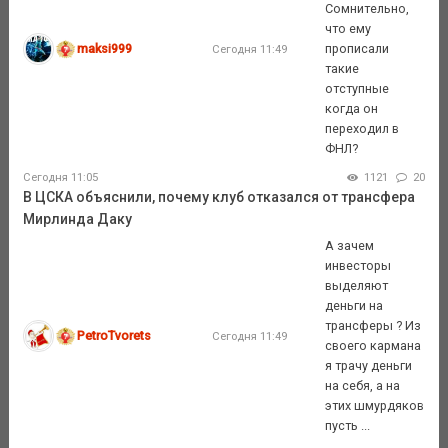
Сомнительно,
что ему
maksi999
прописали
Сегодня 11:49
такие
отступные
когда он
переходил в
ФНЛ?
Сегодня 11:05
1121
20
В ЦСКА объяснили, почему клуб отказался от трансфера
Мирлинда Даку
А зачем
инвесторы
выделяют
деньги на
трансферы ? Из
PetroTvorets
Сегодня 11:49
своего кармана
я трачу деньги
на себя, а на
этих шмурдяков
пусть ...