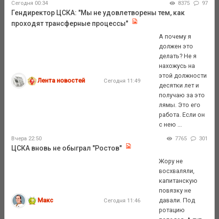
Сегодня 00:34
8375
97
Гендиректор ЦСКА: "Мы не удовлетворены тем, как
проходят трансферные процессы"
А почему я
должен это
делать? Не я
нахожусь на
этой должности
Лента новостей
Сегодня 11:49
десятки лет и
получаю за это
лямы. Это его
работа. Если он
с нею ...
Вчера 22:50
7765
301
ЦСКА вновь не обыграл "Ростов"
Жору не
восхваляли,
капитанскую
повязку не
Макс
давали. Под
Сегодня 11:46
ротацию