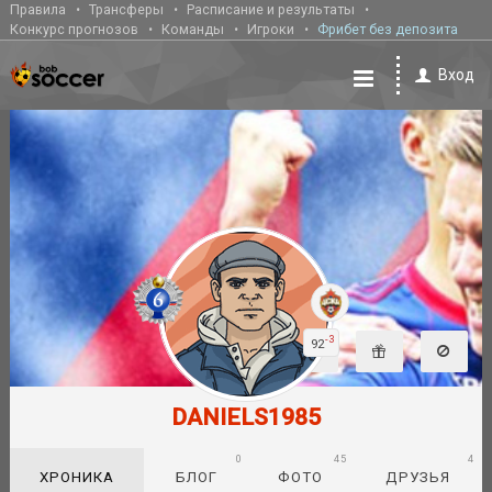
Правила
Трансферы
Расписание и результаты
Конкурс прогнозов
Команды
Игроки
Фрибет без депозита
Вход
-3
92
DANIELS1985
0
45
4
ХРОНИКА
БЛОГ
ФОТО
ДРУЗЬЯ