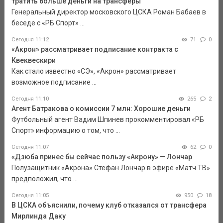
тратить больше деньги на трансферы
Генеральный директор московского ЦСКА Роман Бабаев в
беседе с «РБ Спорт» ...
Сегодня 11:12
71
0
«Акрон» рассматривает подписание контракта с
Квеквескири
Как стало известно «СЭ», «Акрон» рассматривает
возможное подписание ...
Сегодня 11:10
265
2
Агент Батракова о комиссии 7 млн: Хорошие деньги
Футбольный агент Вадим Шпинев прокомментировал «РБ
Спорт» информацию о том, что ...
Сегодня 11:07
62
0
«Дзюба принес бы сейчас пользу «Акрону» — Лончар
Полузащитник «Акрона» Стефан Лончар в эфире «Матч ТВ»
предположил, что ...
Сегодня 11:05
950
18
В ЦСКА объяснили, почему клуб отказался от трансфера
Мирлинда Даку