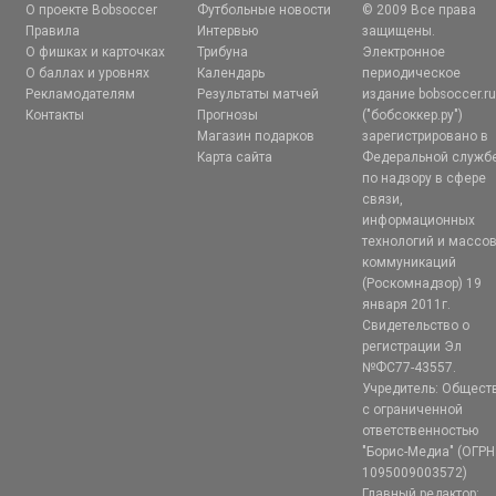
О проекте Bobsoccer
Футбольные новости
© 2009 Все права
Правила
Интервью
защищены.
О фишках и карточках
Трибуна
Электронное
О баллах и уровнях
Календарь
периодическое
Рекламодателям
Результаты матчей
издание bobsoccer.r
Контакты
Прогнозы
("бобсоккер.ру")
Магазин подарков
зарегистрировано в
Карта сайта
Федеральной служб
по надзору в сфере
связи,
информационных
технологий и массо
коммуникаций
(Роскомнадзор) 19
января 2011г.
Свидетельство о
регистрации Эл
№ФС77-43557.
Учредитель: Общест
с ограниченной
ответственностью
"Борис-Медиа" (ОГРН
1095009003572)
Главный редактор: