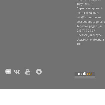
Тосунян Б.С.
Адрес электронной
почты редакции:
info@bobsoccer.ru;
bobsoccerru@gmail.
Телефон редакции: +
985 719 29 97
Настоящий ресурс
содержит материал
18+