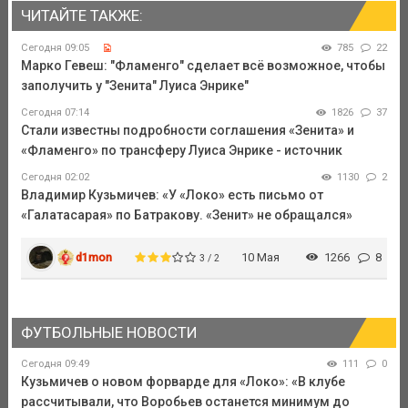
ЧИТАЙТЕ ТАКЖЕ:
Сегодня 09:05
785
22
Марко Гевеш: "Фламенго" сделает всё возможное, чтобы
заполучить у "Зенита" Луиса Энрике"
Сегодня 07:14
1826
37
Стали известны подробности соглашения «Зенита» и
«Фламенго» по трансферу Луиса Энрике - источник
Сегодня 02:02
1130
2
Владимир Кузьмичев: «У «Локо» есть письмо от
«Галатасарая» по Батракову. «Зенит» не обращался»
d1mon
10 Мая
1266
8
3 / 2
ФУТБОЛЬНЫЕ НОВОСТИ
Сегодня 09:49
111
0
Кузьмичев о новом форварде для «Локо»: «В клубе
рассчитывали, что Воробьев останется минимум до