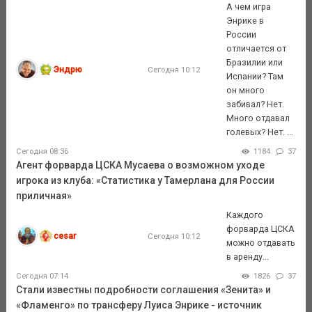
А чем игра
Энрике в
России
отличается от
Бразилии или
Эндрю
Сегодня 10:12
Испании? Там
он много
забивал? Нет.
Много отдавал
голевых? Нет. ...
Сегодня 08:36
1184
37
Агент форварда ЦСКА Мусаева о возможном уходе
игрока из клуба: «Статистика у Тамерлана для России
приличная»
Каждого
форварда ЦСКА
cesar
Сегодня 10:12
можно отдавать
в аренду...
Сегодня 07:14
1826
37
Стали известны подробности соглашения «Зенита» и
«Фламенго» по трансферу Луиса Энрике - источник