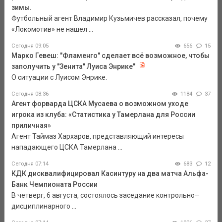
зимы.
Футбольный агент Владимир Кузьмичев рассказал, почему
«Локомотив» не нашел ...
Сегодня 09:05
656
15
Марко Гевеш: "Фламенго" сделает всё возможное, чтобы
заполучить у "Зенита" Луиса Энрике"
О ситуации с Луисом Энрике.
Сегодня 08:36
1184
37
Агент форварда ЦСКА Мусаева о возможном уходе
игрока из клуба: «Статистика у Тамерлана для России
приличная»
Агент Таймаз Хархаров, представляющий интересы
нападающего ЦСКА Тамерлана ...
Сегодня 07:14
683
12
КДК дисквалифицировал Касинтуру на два матча Альфа-
Банк Чемпионата России
В четверг, 6 августа, состоялось заседание контрольно–
дисциплинарного ...