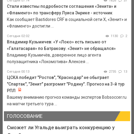
Сегодня 07:14
1826
37
Стали известны подробности соглашения «Зенита» и
«Фламенго» по трансферу Луиса Энрике - источник
Как сообщает Bastidores CRF в социальной сети Х, «Зенит» и
«Фламенго» достигли ...
Сегодня 02:02
1130
2
Владимир Кузьмичев: «У «Локо» есть письмо от
«Галатасарая» по Батракову. «Зенит» не обращался»
Владимир Кузьмичёв, доверенное лицо агента
полузащитника «Локомотива» Алексея ...
Сегодня 00:13
2735
13
ЦСКА победит "Ростов", "Краснодар" не обыграет
"Спартак", "Зенит" разгромит "Родину". Прогноз на 3-й тур
РПЛ
Вашему вниманию прогноз команды экспертов Bobsoccer.ru
на матчи третьего тура ...
ГОЛОСОВАНИЕ
Сможет ли Угальде выиграть конкуренцию у