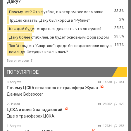
Даку?
33.3%
Почему нет? Это футбол, в котором все возможно
2%
Трудно сказать. Даку был хорош в "Рубине"
25.5%
Каждый будет стараться доказать, что он лучший
23.5%
Даку более стабилен, он будет основным форвардом
15.7%
Так Угальде в "Спартаке" вроде бы подыскивали новую
команду. Ситуация изменилась?
Всего голосов: 51
ПОПУЛЯРНОЕ
3 Августа
14830
441
Почему ЦСКА отказался от трансфера Жуана
Данные Bobsoccer.
29 Июля
23262
429
ЦСКА и новый нападающий
Еще о трансферах ЦСКА.
1 Августа
12734
258