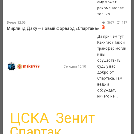
ему может
рекомендовать
только ...
Вчера 12:06
3677
117
Мирлинд Даку — новый форвард «Спартака»
Да при чем тут
Кахигао? Такой
трансфер могли
и вы
осуществить,
maksi999
будь у вас
Сегодня 10:10
добро от
Спартака. Там
ведь и
обсуждать
ничего не ...
ЦСКА
Зенит
Спартак