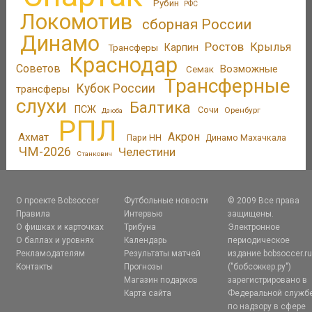
Рубин
РФС
Локомотив
сборная России
Динамо
Ростов
Крылья
Трансферы
Карпин
Краснодар
Советов
Возможные
Семак
Трансферные
Кубок России
трансферы
слухи
Балтика
ПСЖ
Сочи
Оренбург
Дзюба
РПЛ
Акрон
Ахмат
Пари НН
Динамо Махачкала
ЧМ-2026
Челестини
Станкович
О проекте Bobsoccer
Футбольные новости
© 2009 Все права
Правила
Интервью
защищены.
О фишках и карточках
Трибуна
Электронное
О баллах и уровнях
Календарь
периодическое
Рекламодателям
Результаты матчей
издание bobsoccer.r
Контакты
Прогнозы
("бобсоккер.ру")
Магазин подарков
зарегистрировано в
Карта сайта
Федеральной служб
по надзору в сфере