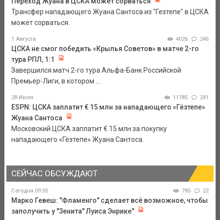
Переход Жуана в ЦСКА может сорваться
Трансфер нападающего Жуана Сантоса из "Гезтепе" в ЦСКА
может сорваться.
1 Августа
4026
246
ЦСКА не смог победить «Крылья Советов» в матче 2-го
тура РПЛ, 1:1
Завершился матч 2-го тура Альфа-Банк Российской
Премьер-Лиги, в котором ...
28 Июля
11785
241
ESPN: ЦСКА заплатит € 15 млн за нападающего «Гёзтепе»
Жуана Сантоса
Московский ЦСКА заплатит € 15 млн за покупку
нападающего «Гёзтепе» Жуана Сантоса.
СЕЙЧАС ОБСУЖДАЮТ
Сегодня 09:05
785
22
Марко Гевеш: "Фламенго" сделает всё возможное, чтобы
заполучить у "Зенита" Луиса Энрике"