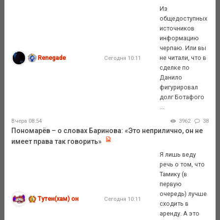
Из
общедоступных
источников
информацию
черпаю. Или вы
Renegade
не читали, что в
Сегодня 10:11
сделке по
Данило
фигурировал
долг Ботафого
...
Вчера 08:54
3962
38
Пономарёв – о словах Баринова: «Это неприлично, он не
имеет права так говорить»
Я лишь веду
речь о том, что
Тамику (в
первую
очередь) лучше
Тутен(хам) он
Сегодня 10:11
сходить в
аренду. А это