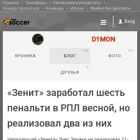
Правила
Трансферы
Расписание и результаты
Конкурс прогнозов
Команды
Игроки
Фрибет без депозита
Вход
D1MON
236
101
ХРОНИКА
БЛОГ
ФОТО
0
ДРУЗЬЯ
«Зенит» заработал шесть
пенальти в РПЛ весной, но
реализовал два из них
Нападающий «Зенита» Луис Энрике не реализовал 11-