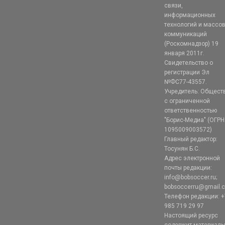
связи,
информационных
технологий и массо
коммуникаций
(Роскомнадзор) 19
января 2011г.
Свидетельство о
регистрации Эл
№ФС77-43557.
Учредитель: Общест
с ограниченной
ответственностью
"Борис-Медиа" (ОГРН
1095009003572)
Главный редактор:
Тосунян Б.С.
Адрес электронной
почты редакции:
info@bobsoccer.ru;
bobsoccerru@gmail.
Телефон редакции: +
985 719 29 97
Настоящий ресурс