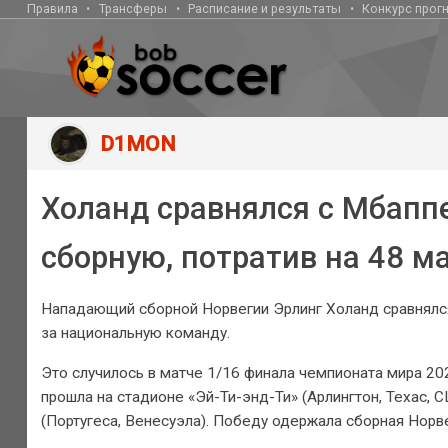
Правила
Трансферы
Расписание и результаты
Конкурс прог
D1MON
Холанд сравнялся с Мбаппе
сборную, потратив на 48 
Нападающий сборной Норвегии Эрлинг Холанд сравнялс
за национальную команду.
Это случилось в матче 1/16 финала чемпионата мира 202
прошла на стадионе «Эй-Ти-энд-Ти» (Арлингтон, Техас, 
(Португеса, Венесуэла). Победу одержала сборная Норве