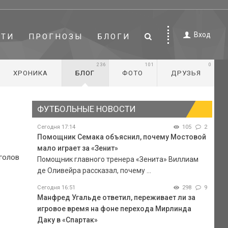
Вход
СТИ
ПРОГНОЗЫ
БЛОГИ
236
101
0
ХРОНИКА
БЛОГ
ФОТО
ДРУЗЬЯ
ФУТБОЛЬНЫЕ НОВОСТИ
Сегодня 17:14
105
2
Помощник Семака объяснил, почему Мостовой
мало играет за «Зенит»
голов
Помощник главного тренера «Зенита» Виллиам
де Оливейра рассказал, почему ...
Сегодня 16:51
298
9
Манфред Угальде ответил, переживает ли за
игровое время на фоне перехода Мирлинда
Даку в «Спартак»