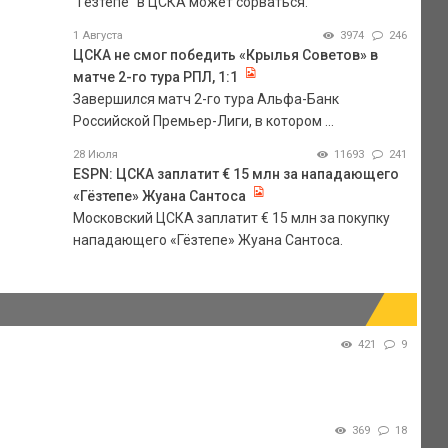
"Гезтепе" в ЦСКА может сорваться.
1 Августа
3974
246
ЦСКА не смог победить «Крылья Советов» в
матче 2-го тура РПЛ, 1:1
Завершился матч 2-го тура Альфа-Банк
Российской Премьер-Лиги, в котором ...
28 Июля
11693
241
ESPN: ЦСКА заплатит € 15 млн за нападающего
«Гёзтепе» Жуана Сантоса
Московский ЦСКА заплатит € 15 млн за покупку
нападающего «Гёзтепе» Жуана Сантоса.
421
9
369
18