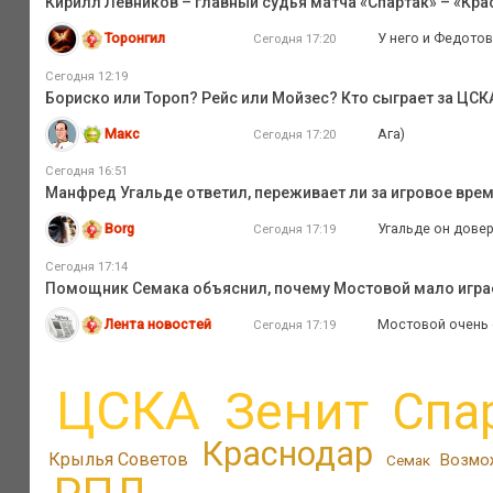
Кирилл Левников – главный судья матча «Спартак» – «Кр
Торонгил
У него и Федотов
Сегодня 17:20
Сегодня 12:19
Бориско или Тороп? Рейс или Мойзес? Кто сыграет за ЦС
Макс
Ага)
Сегодня 17:20
Сегодня 16:51
Манфред Угальде ответил, переживает ли за игровое вре
Borg
Угальде он дове
Сегодня 17:19
Сегодня 17:14
Помощник Семака объяснил, почему Мостовой мало играе
Лента новостей
Мостовой очень 
Сегодня 17:19
ЦСКА
Зенит
Спа
Краснодар
Крылья Советов
Возмо
Семак