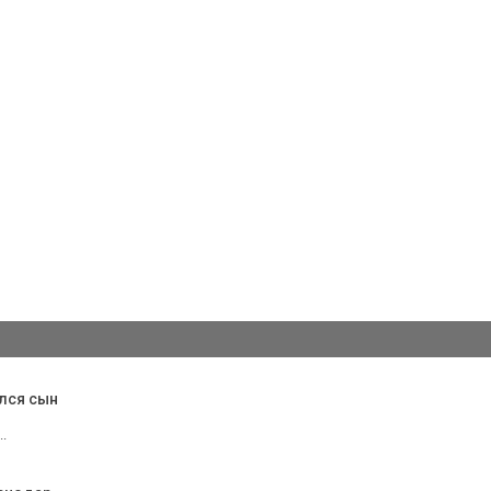
ился сын
.