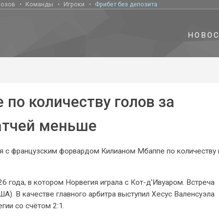
нозов
Команды
Игроки
Фрибет без депозита
НОВО
 по количеству голов за
матчей меньше
я с французским форвардом Килианом Мбаппе по количеству 
6 года, в котором Норвегия играла с Кот-д'Ивуаром. Встреча
США). В качестве главного арбитра выступил Хесус Валенсуэла
гии со счётом 2:1.