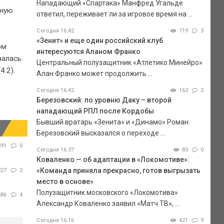
Нападающий «Спартака» Манфред Угальде
рную
ответил, переживает ли за игровое время на ...
Сегодня 16:42
719
3
«Зенит» и еще один российский клуб
ом
интересуются Аланом Франко
чалась
Центральный полузащитник «Атлетико Минейро»
:2).
Алан Франко может продолжить ...
Сегодня 16:42
162
2
Березовский: по уровню Даку – второй
нападающий РПЛ после Кордобы
Бывший вратарь «Зенита» и «Динамо» Роман
Березовский высказался о переходе ...
391
0
Сегодня 16:37
83
0
Коваленко — об адаптации в «Локомотиве»:
«Команда приняла прекрасно, готов выгрызать
227
2
место в основе»
Полузащитник московского «Локомотива»
586
4
Александр Коваленко заявил «Матч ТВ», ...
Сегодня 16:16
421
9