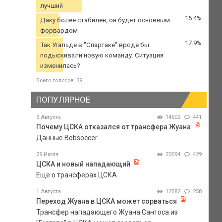
лучший
15.4%
Даку более стабилен, он будет основным
форвардом
17.9%
Так Угальде в "Спартаке" вроде бы
подыскивали новую команду. Ситуация
изменилась?
Всего голосов: 39
ПОПУЛЯРНОЕ
3 Августа
14602
441
Почему ЦСКА отказался от трансфера Жуана
Данные Bobsoccer.
29 Июля
23094
429
ЦСКА и новый нападающий
Еще о трансферах ЦСКА.
1 Августа
12582
258
Переход Жуана в ЦСКА может сорваться
Трансфер нападающего Жуана Сантоса из