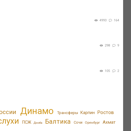
4993
164
298
9
105
2
Динамо
оссии
Ростов
Трансферы
Карпин
слухи
Балтика
Ахмат
ПСЖ
Сочи
Оренбург
Дзюба