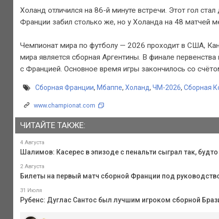
Холанд отличился на 86-й минуте встречи. Этот гол ста
Франции забил столько же, но у Холанда на 48 матчей м
Чемпионат мира по футболу — 2026 проходит в США, Ка
мира является сборная Аргентины. В финале первенства
с Францией. Основное время игры закончилось со счётом 
Сборная Франции
,
Мбаппе
,
Холанд
,
ЧМ-2026
,
Сборная К
www.championat.com
ЧИТАЙТЕ ТАКЖЕ:
4 Августа
Шалимов: Касерес в эпизоде с пенальти сыграл так, будт
2 Августа
Билеты на первый матч сборной Франции под руководство
31 Июля
Рубенс: Дуглас Сантос был лучшим игроком сборной Браз