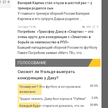
5
6
Валерий Карпин стал отцом в шестой раз — у
тренера родился сын
У главного тренера сборной России Валерия
Карпина и его супруги Дарьи родился ...
Сегодня 16:00
504
9
Погребняк: «Трансфер Даку в «Спартак» — это
очень круто для конкуренции с «Зенитом» в
борьбе за чемпионство в РПЛ»
Бывший нападающий сборной России по футболу
Павел Погребняк заявил «Матч ТВ», что ...
ГОЛОСОВАНИЕ
Сможет ли Угальде выиграть
конкуренцию у Даку?
33.3%
Почему нет? Это футбол, в котором все
возможно
2.6%
Трудно сказать. Даку был хорош в "Рубине"
30.8%
Каждый будет стараться доказать, что он