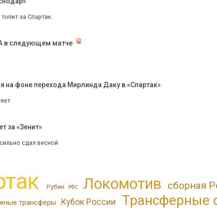
аснодар»
 топит за Спартак.
КА в следующем матче
мя на фоне перехода Мирлинда Даку в «Спартак»
ряет
т за «Зенит»
сильно сдал весной
ртак
Локомотив
сборная Р
Рубин
РФС
Трансферные 
Кубок России
жные трансферы