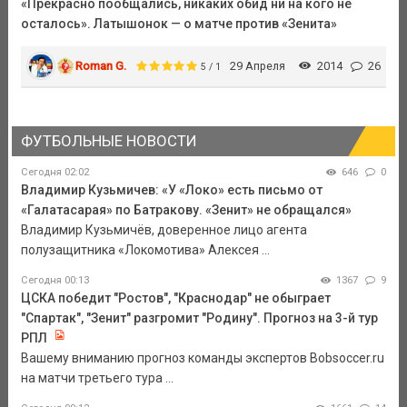
«Прекрасно пообщались, никаких обид ни на кого не
осталось». Латышонок — о матче против «Зенита»
Roman G.
29 Апреля
2014
26
5 / 1
ФУТБОЛЬНЫЕ НОВОСТИ
Сегодня 02:02
646
0
Владимир Кузьмичев: «У «Локо» есть письмо от
«Галатасарая» по Батракову. «Зенит» не обращался»
Владимир Кузьмичёв, доверенное лицо агента
полузащитника «Локомотива» Алексея ...
Сегодня 00:13
1367
9
ЦСКА победит "Ростов", "Краснодар" не обыграет
"Спартак", "Зенит" разгромит "Родину". Прогноз на 3-й тур
РПЛ
Вашему вниманию прогноз команды экспертов Bobsoccer.ru
на матчи третьего тура ...