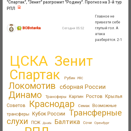
"Спартак", "Зенит" разгромит "Родину". Прогноз на 3-й тур
РПЛ
Главное не
привезти себе
BOBstavka
глупый гол. А
Сегодня 05:52
атака
разберётся. 2-1
ЦСКА
Зенит
Спартак
Рубин
РФС
Локомотив
сборная России
Динамо
Ростов
Крылья
Трансферы
Карпин
Краснодар
Советов
Возможные
Семак
Трансферные
Кубок России
трансферы
слухи
Балтика
ПСЖ
Сочи
Оренбург
Дзюба