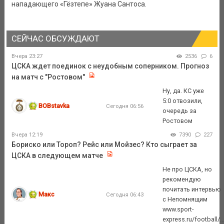
нападающего «Гёзтепе» Жуана Сантоса.
СЕЙЧАС ОБСУЖДАЮТ
Вчера 23:27
2536
6
ЦСКА ждет поединок с неудобным соперником. Прогноз
на матч с "Ростовом"
Ну, да. КС уже
5:0 отвозили,
BOBstavka
Сегодня 06:56
очередь за
Ростовом
Вчера 12:19
7390
227
Бориско или Тороп? Рейс или Мойзес? Кто сыграет за
ЦСКА в следующем матче
Не про ЦСКА, но
рекомендую
почитать интервью
Макс
Сегодня 06:43
с Непомнящим
www.sport-
express.ru/football/..