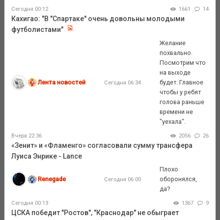
Сегодня 00:12
1661
14
Кахигао: "В "Спартаке" очень довольны молодыми
футболистами"
Желание
похвально.
Посмотрим что
на выходе
Лента новостей
будет. Главное
Сегодня 06:34
чтобы у ребят
голова раньше
времени не
"уехала".
Вчера 22:36
2056
26
«Зенит» и «Фламенго» согласовали сумму трансфера
Луиса Энрике - Lance
Плохо
Renegade
оборонялся,
Сегодня 06:00
да?
Сегодня 00:13
1367
9
ЦСКА победит "Ростов", "Краснодар" не обыграет