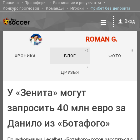
Правила
Трансферы
Расписание и результаты
Конкурс прогнозов
Команды
Игроки
Фрибет без депозита
Вход
ROMAN G.
42
8
ХРОНИКА
БЛОГ
ФОТО
9
ДРУЗЬЯ
У «Зенита» могут
запросить 40 млн евро за
Данило из «Ботафого»
По информации Legalbet, «Ботафого» готов расстаться с