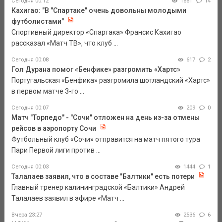
Сегодня 00:12
1661
14
Кахигао: "В "Спартаке" очень довольны молодыми
футболистами"
Спортивный директор «Спартака» Франсис Кахигао
рассказал «Матч ТВ», что клуб ...
Сегодня 00:08
617
2
Гол Дурана помог «Бенфике» разгромить «Хартс»
Португальская «Бенфика» разгромила шотландский «Хартс»
в первом матче 3-го ...
Сегодня 00:07
209
0
Матч "Торпедо" - "Сочи" отложен на день из-за отмены
рейсов в аэропорту Сочи
Футбольный клуб «Сочи» отправится на матч пятого тура
Пари Первой лиги против ...
Сегодня 00:03
1444
1
Талалаев заявил, что в составе "Балтики" есть потери
Главный тренер калининградской «Балтики» Андрей
Талалаев заявил в эфире «Матч ...
Вчера 23:27
2536
6