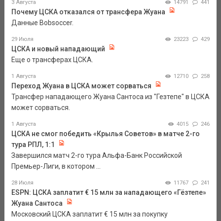
3 Августа
14791
441
Почему ЦСКА отказался от трансфера Жуана
Данные Bobsoccer.
29 Июля
23223
429
ЦСКА и новый нападающий
Еще о трансферах ЦСКА.
1 Августа
12710
258
Переход Жуана в ЦСКА может сорваться
Трансфер нападающего Жуана Сантоса из "Гезтепе" в ЦСКА
может сорваться.
1 Августа
4015
246
ЦСКА не смог победить «Крылья Советов» в матче 2-го
тура РПЛ, 1:1
Завершился матч 2-го тура Альфа-Банк Российской
Премьер-Лиги, в котором ...
28 Июля
11767
241
ESPN: ЦСКА заплатит € 15 млн за нападающего «Гёзтепе»
Жуана Сантоса
Московский ЦСКА заплатит € 15 млн за покупку