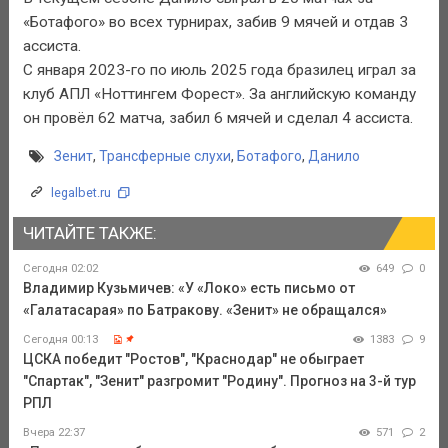
«Ботафого» во всех турнирах, забив 9 мячей и отдав 3
ассиста.
С января 2023-го по июль 2025 года бразилец играл за
клуб АПЛ «Ноттингем Форест». За английскую команду
он провёл 62 матча, забил 6 мячей и сделал 4 ассиста.
Зенит
,
Трансферные слухи
,
Ботафого
,
Данило
legalbet.ru
ЧИТАЙТЕ ТАКЖЕ:
Сегодня 02:02
649
0
Владимир Кузьмичев: «У «Локо» есть письмо от
«Галатасарая» по Батракову. «Зенит» не обращался»
Сегодня 00:13
1383
9
ЦСКА победит "Ростов", "Краснодар" не обыграет
"Спартак", "Зенит" разгромит "Родину". Прогноз на 3-й тур
РПЛ
Вчера 22:37
571
2