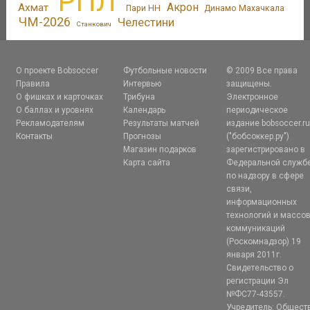
РПЛ
Акрон
Ахмат
Пари НН
Динамо Махачкала
ЧМ-2026
Челестини
Станкович
О проекте Bobsoccer
Футбольные новости
© 2009 Все права
Правила
Интервью
защищены.
О фишках и карточках
Трибуна
Электронное
О баллах и уровнях
Календарь
периодическое
Рекламодателям
Результаты матчей
издание bobsoccer.r
Контакты
Прогнозы
("бобсоккер.ру")
Магазин подарков
зарегистрировано в
Карта сайта
Федеральной служб
по надзору в сфере
связи,
информационных
технологий и массо
коммуникаций
(Роскомнадзор) 19
января 2011г.
Свидетельство о
регистрации Эл
№ФС77-43557.
Учредитель: Общест