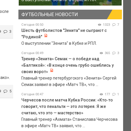
после
ФУТБОЛЬНЫЕ НОВОСТИ
Сегодня 00:50
1323
7
Шесть футболистов "Зенита" не сыграют с
9
3
"Родиной"
О выступлении "Зенита" в Кубке и РПЛ.
Сегодня 00:49
365
3
Тренер «Зенита» Семак — о победе над
«Балтикой»: «В конце очень грубо ошиблись у
своих ворот»
ако».
Главный тренер петербургского «Зенита» Сергей
Семак заявил в эфире «Матч ТВ», что ...
9
5
Сегодня 00:47
177
1
Черчесов после матча Кубка России: «Кто‑то
говорит, что пенальти — это лотерея. Я же
считаю, что это — мастерство»
Главный тренер «Ахмата» Станислава Черчесова
в эфире «Матч ТВ» заявил, что ...