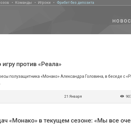
нозов
Команды
Игроки
Фрибет без депозита
НОВО
 игру против «Реала»
есы полузащитника «Монако» Александра Головина, в беседе с «
.
21 Января
90
ач «Монако» в текущем сезоне: «Мы все оче