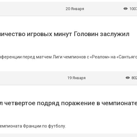
20 Января
100
личество игровых минут Головин заслужил
нференции перед матчем Лиги чемпионов с «Реалом» на «Сантьяг
19 Января
80
л четвертое подряд поражение в чемпионат
чемпионата Франции по футболу.