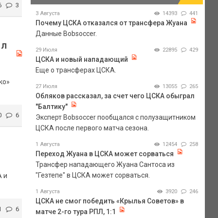
6
3
3 Августа
14393
441
Почему ЦСКА отказался от трансфера Жуана
Данные Bobsoccer.
ыл
29 Июля
22895
429
ЦСКА и новый нападающий
Еще о трансферах ЦСКА.
ко»
27 Июля
13055
265
Обляков рассказал, за счет чего ЦСКА обыграл
"Балтику"
0
6
Эксперт Bobsoccer пообщался с полузащитником
ЦСКА после первого матча сезона.
1 Августа
12454
258
Переход Жуана в ЦСКА может сорваться
Трансфер нападающего Жуана Сантоса из
"Гезтепе" в ЦСКА может сорваться.
А и
1 Августа
3920
246
ЦСКА не смог победить «Крылья Советов» в
1
6
матче 2-го тура РПЛ, 1:1