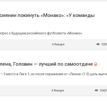
оссиянин покинуть «Монако»: «У команды
опрос о будущем российского футболиста «Монако».
4 Января
100
алена, Головин — лучший по самоотдаче
3 место в Лиге 1, но после поражения от «Лиона» (1:3) цель выг
4 Января
1042