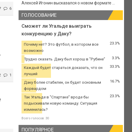
Алексей Игонин высказался о новом формате ...
7
6
ГОЛОСОВАНИЕ
Сможет ли Угальде выиграть
конкуренцию у Даку?
23.3%
Почему нет? Это футбол, в котором все
возможно
о
3.3%
Трудно сказать. Даку был хорош в "Рубине"
33.3%
Каждый будет стараться доказать, что он
лучший
2
1
16.7%
Даку более стабилен, он будет основным
форвардом
23.3%
Так Угальде в "Спартаке" вроде бы
е
подыскивали новую команду. Ситуация
изменилась?
Всего голосов: 30
ПОПУЛЯРНОЕ