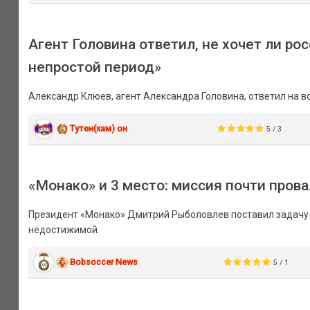
Агент Головина ответил, не хочет ли р
непростой период»
Александр Клюев, агент Александра Головина, ответил на в
Тутен(хам) он
5 / 3
«Монако» и 3 место: миссия почти пров
Президент «Монако» Дмитрий Рыболовлев поставил задачу — 
недостижимой.
Bobsoccer News
5 / 1