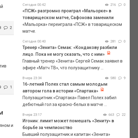
Сегодня 00:42
216
0
ий
«ПСЖ» разгромно проиграл «Мальорке» в
товарищеском матче, Сафонова заменили
«Мальорка» переиграла «ПСЖ» в товарищеском
8
2
матче.
Сегодня 00:40
281
0
Тренер «Зенита» Семак: «Кондакову разбили
лицо. Пока не могу сказать, что с ним»
Главный тренер «Зенита» Сергей Семак заявил в
тив
эфире «Матч ТВ», что полузащитнику ...
Вчера 23:34
580
9
16-летний Полех стал самым молодым
9
1
автором гола в истории «Спартака»
Полузащитник «Спартака» Павел Полех забил
дебютный гол за красно-белых в матче ...
м
Вчера 23:17
663
22
Игонин: лимит может помешать «Зениту» в
яном и
борьбе за чемпионство
Бывший полузащитник и капитан «Зенита»