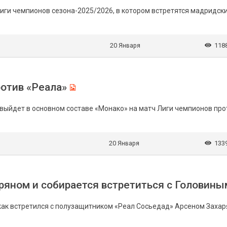
 Лиги чемпионов сезона-2025/2026, в котором встретятся мадридск
20 Января
118
ротив «Реала»
м выйдет в основном составе «Монако» на матч Лиги чемпионов про
20 Января
133
аряном и собирается встретиться с Головины
 как встретился с полузащитником «Реал Сосьедад» Арсеном Захар