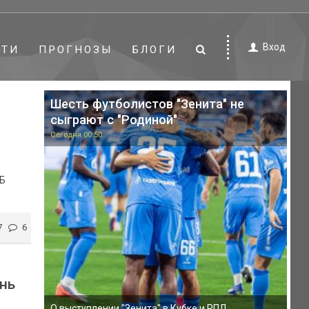
Вход
СТИ
ПРОГНОЗЫ
БЛОГИ
Шесть футболистов "Зенита" не
сыграют с "Родиной"
Сегодня 00:50
РБ
7
6
нь
О выступлении "Зенита" в Кубке и РПЛ.