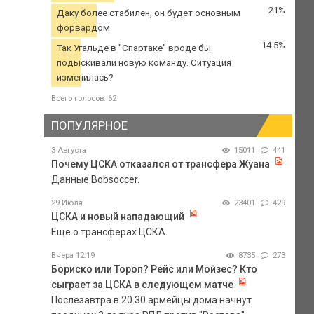
21%
Даку более стабилен, он будет основным
форвардом
14.5%
Так Угальде в "Спартаке" вроде бы
подыскивали новую команду. Ситуация
изменилась?
Всего голосов: 62
ПОПУЛЯРНОЕ
3 Августа
15011
441
Почему ЦСКА отказался от трансфера Жуана
Данные Bobsoccer.
29 Июля
23401
429
ЦСКА и новый нападающий
Еще о трансферах ЦСКА.
Вчера 12:19
8735
273
Бориско или Тороп? Рейс или Мойзес? Кто
сыграет за ЦСКА в следующем матче
Послезавтра в 20.30 армейцы дома начнут