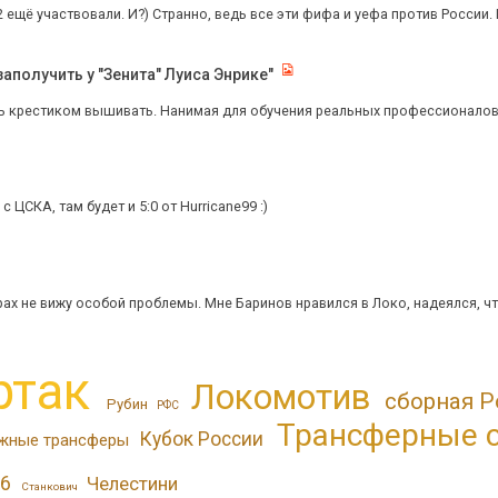
2 ещё участвовали. И?) Странно, ведь все эти фифа и уефа против России. 
аполучить у "Зенита" Луиса Энрике"
ть крестиком вышивать. Нанимая для обучения реальных профессионало
 ЦСКА, там будет и 5:0 от Hurricane99 :)
рах не вижу особой проблемы. Мне Баринов нравился в Локо, надеялся, что
ртак
Локомотив
сборная Р
Рубин
РФС
Трансферные 
Кубок России
жные трансферы
6
Челестини
Станкович