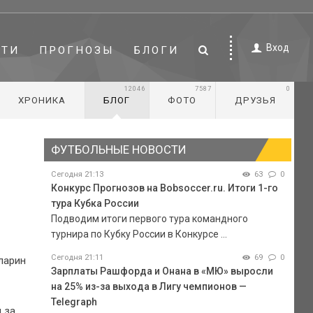
Вход
СТИ
ПРОГНОЗЫ
БЛОГИ
12046
7587
0
ХРОНИКА
БЛОГ
ФОТО
ДРУЗЬЯ
ФУТБОЛЬНЫЕ НОВОСТИ
Сегодня 21:13
63
0
Конкурс Прогнозов на Bobsoccer.ru. Итоги 1-го
тура Кубка России
Подводим итоги первого тура командного
турнира по Кубку России в Конкурсе ...
Сегодня 21:11
69
0
ларин
Зарплаты Рашфорда и Онана в «МЮ» выросли
на 25% из-за выхода в Лигу чемпионов —
Telegraph
 за