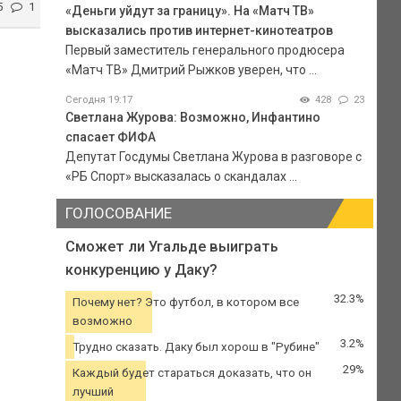
5
1
«Деньги уйдут за границу». На «Матч ТВ»
высказались против интернет-кинотеатров
Первый заместитель генерального продюсера
«Матч ТВ» Дмитрий Рыжков уверен, что ...
Сегодня 19:17
428
23
Светлана Журова: Возможно, Инфантино
спасает ФИФА
Депутат Госдумы Светлана Журова в разговоре с
«РБ Спорт» высказалась о скандалах ...
ГОЛОСОВАНИЕ
Сможет ли Угальде выиграть
конкуренцию у Даку?
32.3%
Почему нет? Это футбол, в котором все
возможно
3.2%
Трудно сказать. Даку был хорош в "Рубине"
29%
Каждый будет стараться доказать, что он
лучший