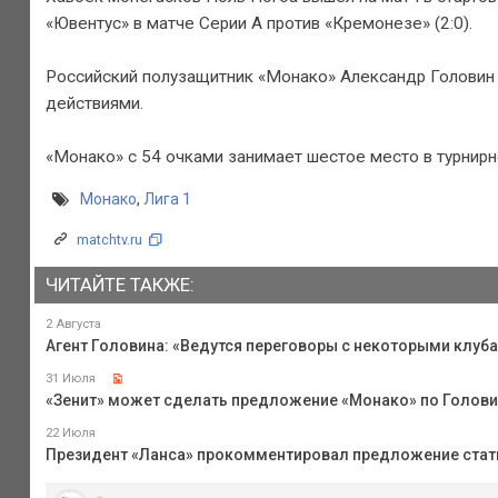
«Ювентус» в матче Серии А против «Кремонезе» (2:0).
Российский полузащитник «Монако» Александр Головин 
действиями.
«Монако» с 54 очками занимает шестое место в турнирно
Монако
,
Лига 1
matchtv.ru
ЧИТАЙТЕ ТАКЖЕ:
2 Августа
Агент Головина: «Ведутся переговоры с некоторыми клуб
31 Июля
«Зенит» может сделать предложение «Монако» по Головин
22 Июля
Президент «Ланса» прокомментировал предложение ста