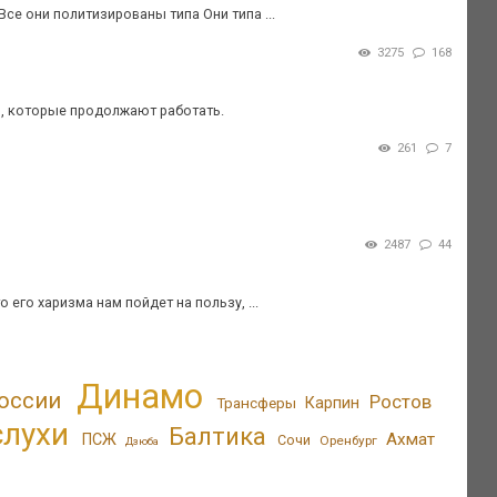
Все они политизированы типа Они типа ...
3275
168
в, которые продолжают работать.
261
7
2487
44
 его харизма нам пойдет на пользу, ...
Динамо
оссии
Ростов
Трансферы
Карпин
слухи
Балтика
Ахмат
ПСЖ
Сочи
Оренбург
Дзюба