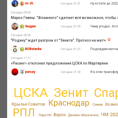
vv-zh
Ну кстати до 202
Сегодня 21:31
Сегодня 09:05
Марко Гевеш: "Фламенго" сделает всё возможное, чтобы з
Эндрю
Чему угодно. Хо
Сегодня 21:29
Сегодня 20:56
"Родину" ждет разгром от "Зенита". Прогноз на матч
BOBstavka
Подождем матча с
Сегодня 21:27
Сегодня 17:17
«Расинг» отклонил предложение ЦСКА по Мартирене
persey
Я в этих трансфе
Сегодня 21:24
ЦСКА
Зенит
Спа
Краснодар
Крылья Советов
Возмо
Семак
РПЛ
ЧМ-202
Акрон
Пари НН
Динамо Махачкала