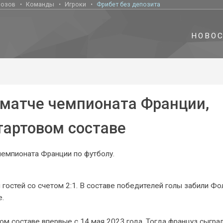
нозов
Команды
Игроки
Фрибет без депозита
НОВО
 матче чемпионата Франции,
тартовом составе
чемпионата Франции по футболу.
гостей со счетом 2:1. В составе победителей голы забили Фо
е.
ом составе впервые с 14 мая 2023 года. Тогда француз сыграл