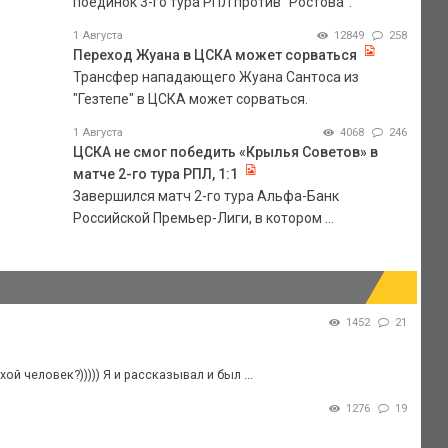
поединок 3-го тура РПЛ против "Ростова".
1 Августа
12849
258
Переход Жуана в ЦСКА может сорваться
Трансфер нападающего Жуана Сантоса из
"Гезтепе" в ЦСКА может сорваться.
1 Августа
4068
246
ЦСКА не смог победить «Крылья Советов» в
матче 2-го тура РПЛ, 1:1
Завершился матч 2-го тура Альфа-Банк
Российской Премьер-Лиги, в котором ...
1452
21
й человек?))))) Я и рассказывал и был ...
1276
19