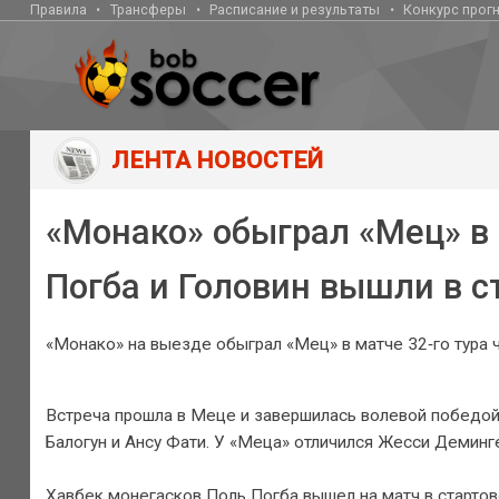
Правила
Трансферы
Расписание и результаты
Конкурс прог
ЛЕНТА НОВОСТЕЙ
«Монако» обыграл «Мец» в
Погба и Головин вышли в с
«Монако» на выезде обыграл «Мец» в матче 32‑го тура 
Встреча прошла в Меце и завершилась волевой победой 
Балогун и Ансу Фати. У «Меца» отличился Жесси Деминг
Хавбек монегасков Поль Погба вышел на матч в стартов