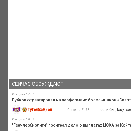
СЕЙЧАС ОБСУЖДАЮТ
Сегодня 17:07
Бубнов отреагировал на перформанс болельщиков «Спарт
Тутен(хам) он
если бы Даку все
Сегодня 21:33
Сегодня 19:57
"Генчлербирлиги" проиграл дело о выплатах ЦСКА за Койта