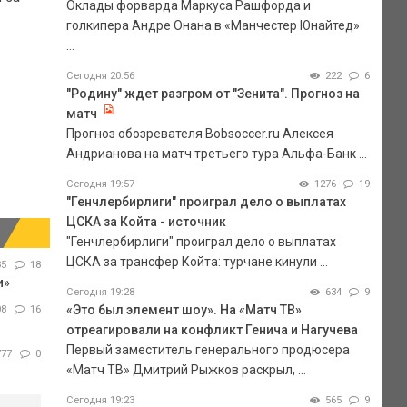
Оклады форварда Маркуса Рашфорда и
голкипера Андре Онана в «Манчестер Юнайтед»
...
Сегодня 20:56
222
6
"Родину" ждет разгром от "Зенита". Прогноз на
матч
Прогноз обозревателя Bobsoccer.ru Алексея
Андрианова на матч третьего тура Альфа-Банк ...
Сегодня 19:57
1276
19
"Генчлербирлиги" проиграл дело о выплатах
ЦСКА за Койта - источник
"Генчлербирлиги" проиграл дело о выплатах
ЦСКА за трансфер Койта: турчане кинули ...
85
18
и»
Сегодня 19:28
634
9
«Это был элемент шоу». На «Матч ТВ»
08
16
отреагировали на конфликт Генича и Нагучева
Первый заместитель генерального продюсера
777
0
«Матч ТВ» Дмитрий Рыжков раскрыл, ...
Сегодня 19:23
565
9