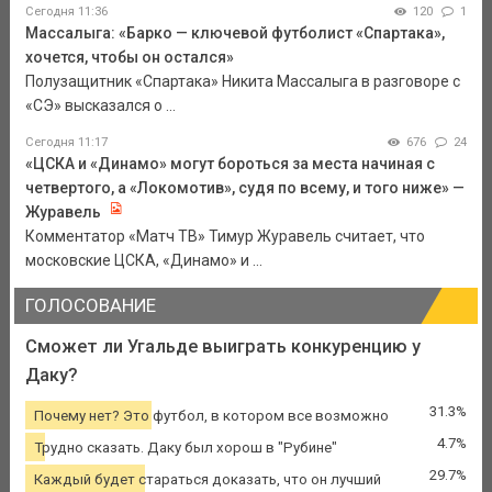
Сегодня 11:36
120
1
Массалыга: «Барко — ключевой футболист «Спартака»,
хочется, чтобы он остался»
Полузащитник «Спартака» Никита Массалыга в разговоре с
«СЭ» высказался о ...
Сегодня 11:17
676
24
«ЦСКА и «Динамо» могут бороться за места начиная с
четвертого, а «Локомотив», судя по всему, и того ниже» —
Журавель
Комментатор «Матч ТВ» Тимур Журавель считает, что
московские ЦСКА, «Динамо» и ...
ГОЛОСОВАНИЕ
Сможет ли Угальде выиграть конкуренцию у
Даку?
31.3%
Почему нет? Это футбол, в котором все возможно
4.7%
Трудно сказать. Даку был хорош в "Рубине"
29.7%
Каждый будет стараться доказать, что он лучший