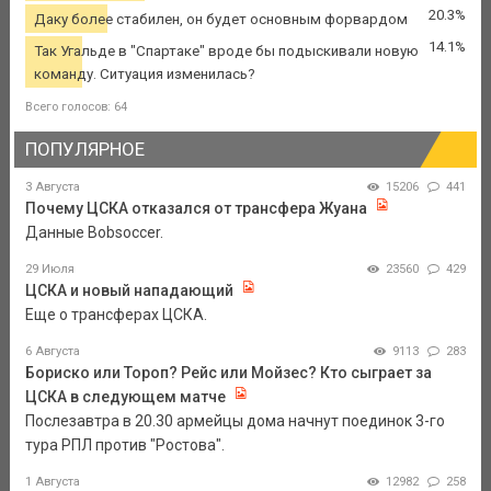
20.3%
Даку более стабилен, он будет основным форвардом
14.1%
Так Угальде в "Спартаке" вроде бы подыскивали новую
команду. Ситуация изменилась?
Всего голосов: 64
ПОПУЛЯРНОЕ
3 Августа
15206
441
Почему ЦСКА отказался от трансфера Жуана
Данные Bobsoccer.
29 Июля
23560
429
ЦСКА и новый нападающий
Еще о трансферах ЦСКА.
6 Августа
9113
283
Бориско или Тороп? Рейс или Мойзес? Кто сыграет за
ЦСКА в следующем матче
Послезавтра в 20.30 армейцы дома начнут поединок 3-го
тура РПЛ против "Ростова".
1 Августа
12982
258