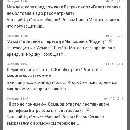
Сегодня 12:07
29
0
Мамаев: если предложение Батракову от «Галатасарая»
не болтовня, надо рассматривать
Бывший футболист сборной России Павел Мамаев заявил,
что полузащитник ...
Сегодня 12:06
72
0
"Ахмат" объявил о переходе Мансильи в "Родину"
Полузащитник "Ахмата" Брайан Мансилья отправился в
аренду в "Родину", сообщает ...
Сегодня 11:53
94
1
Семшов считает, что ЦСКА обыграет "Ростов" с
минимальным счетом
Бывший российский футболист Игорь Семшов поделился
ожиданиями от предстоящего ...
Сегодня 11:45
113
0
«Я это не понимаю». Семшов ответил противникам
трансфера Батракова в «Галатасарай»
Бывший футболист сборной России Игорь Семшов
высказался о возможном переходе ...