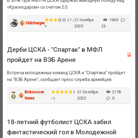
В 30-м туре МФЛ-А ЦСКА одержал выездную победу над
«Краснодаром» со счётом 2:0.
21 Ноября
1969
3.7 /
Oldcharger
2025
23
9
Дерби ЦСКА - "Спартак" в МФЛ
пройдет на ВЭБ Арене
Встреча молодежных команд ЦСКА и "Спартака" пройдет
на "ВЭБ Арене", сообщает пресс-служба армейцев.
Bobsoccer
31 Октября
2178
5
News
2025
0
/ 2
18-летний футболист ЦСКА забил
фантастический гол в Молодежной