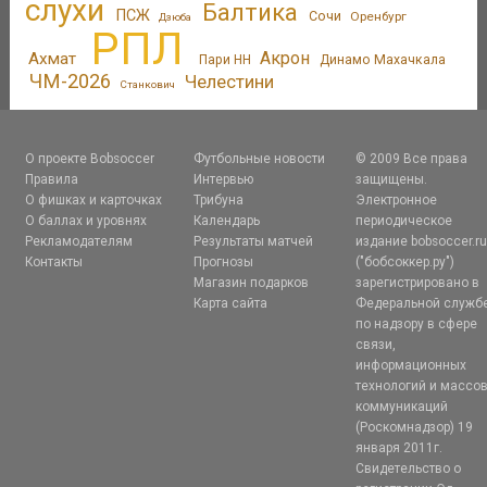
слухи
Балтика
ПСЖ
Сочи
Оренбург
Дзюба
РПЛ
Акрон
Ахмат
Пари НН
Динамо Махачкала
ЧМ-2026
Челестини
Станкович
О проекте Bobsoccer
Футбольные новости
© 2009 Все права
Правила
Интервью
защищены.
О фишках и карточках
Трибуна
Электронное
О баллах и уровнях
Календарь
периодическое
Рекламодателям
Результаты матчей
издание bobsoccer.r
Контакты
Прогнозы
("бобсоккер.ру")
Магазин подарков
зарегистрировано в
Карта сайта
Федеральной служб
по надзору в сфере
связи,
информационных
технологий и массо
коммуникаций
(Роскомнадзор) 19
января 2011г.
Свидетельство о