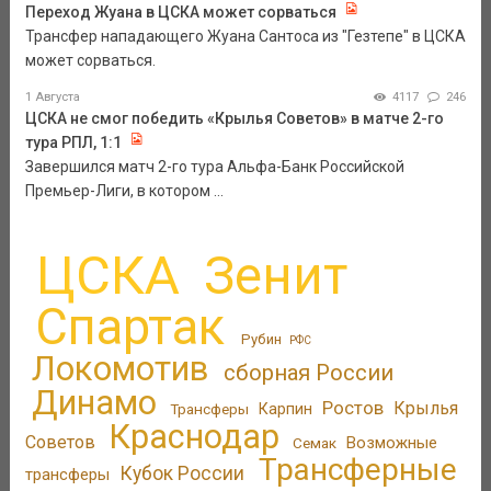
Переход Жуана в ЦСКА может сорваться
Трансфер нападающего Жуана Сантоса из "Гезтепе" в ЦСКА
может сорваться.
1 Августа
4117
246
ЦСКА не смог победить «Крылья Советов» в матче 2-го
тура РПЛ, 1:1
Завершился матч 2-го тура Альфа-Банк Российской
Премьер-Лиги, в котором ...
ЦСКА
Зенит
Спартак
Рубин
РФС
Локомотив
сборная России
Динамо
Ростов
Крылья
Трансферы
Карпин
Краснодар
Советов
Возможные
Семак
Трансферные
Кубок России
трансферы