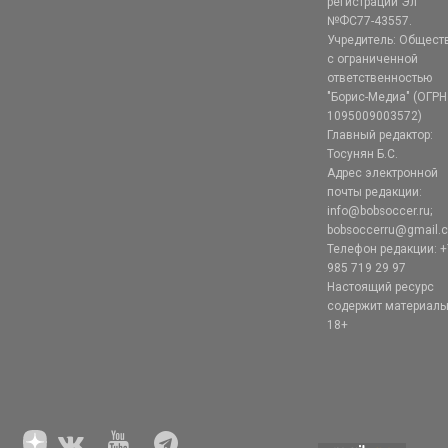
регистрации Эл
№ФС77-43557.
Учредитель: Общест
с ограниченной
ответственностью
"Борис-Медиа" (ОГРН
1095009003572)
Главный редактор:
Тосунян Б.С.
Адрес электронной
почты редакции:
info@bobsoccer.ru;
bobsoccerru@gmail.
Телефон редакции: +
985 719 29 97
Настоящий ресурс
содержит материал
18+