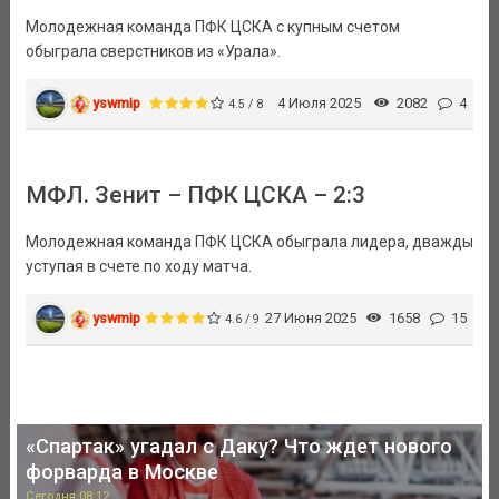
Молодежная команда ПФК ЦСКА с купным счетом
обыграла сверстников из «Урала».
yswmip
4 Июля 2025
2082
4
4.5 / 8
МФЛ. Зенит – ПФК ЦСКА – 2:3
Молодежная команда ПФК ЦСКА обыграла лидера, дважды
уступая в счете по ходу матча.
yswmip
27 Июня 2025
1658
15
4.6 / 9
«Спартак» угадал с Даку? Что ждет нового
форварда в Москве
Сегодня 08:12