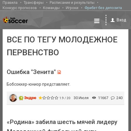
Правила
Трансферы
Расписание и результаты
Конкурс прогнозов
Команды
Игроки
Фрибет без депозита
Вход
ВСЕ ПО ТЕГУ МОЛОДЕЖНОЕ
ПЕРВЕНСТВО
Ошибка "Зенита"
Бобсоккер-юниор представляет.
Эндрю
30 Июля
11667
240
1.9 / 20
«Родина» забила шесть мячей лидеру