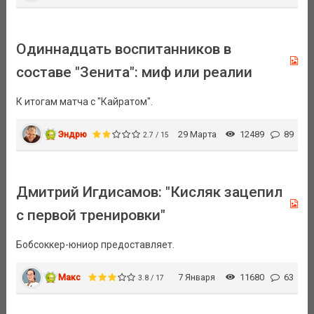
Одиннадцать воспитанников в
составе "Зенита": миф или реалии
К итогам матча с "Кайратом".
Эндрю
29 Марта
12489
89
2.7 / 15
Дмитрий Игдисамов: "Кисляк зацепил
с первой тренировки"
Бобсоккер-юниор предоставляет.
Макс
7 Января
11680
63
3.8 / 17