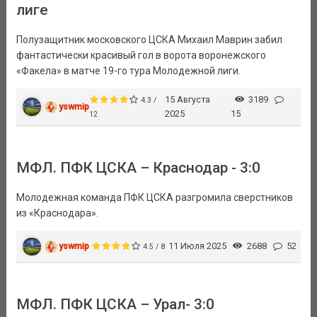
лиге
Полузащитник московского ЦСКА Михаил Маврин забил
фантастически красивый гол в ворота воронежского
«Факела» в матче 19-го тура Молодежной лиги.
15 Августа
3189
4.3 /
yswmip
2025
15
12
МФЛ. ПФК ЦСКА – Краснодар - 3:0
Молодежная команда ПФК ЦСКА разгромила сверстников
из «Краснодара».
yswmip
11 Июля 2025
2688
52
4.5 / 8
МФЛ. ПФК ЦСКА – Урал- 3:0