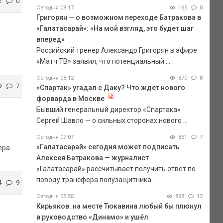
2
0
Сегодня 08:17
165
0
Григорян — о возможном переходе Батракова в
«Галатасарай»: «На мой взгляд, это будет шаг
вперед»
Российский тренер Александр Григорян в эфире
«Матч ТВ» заявил, что потенциальный ...
Сегодня 08:12
870
8
9
7
«Спартак» угадал с Даку? Что ждет нового
форварда в Москве
Бывший генеральный директор «Спартака»
Сергей Шавло — о сильных сторонах нового ...
Сегодня 07:07
851
7
«Галатасарай» сегодня может подписать
ера
Алексея Батракова — журналист
«Галатасарай» рассчитывает получить ответ по
поводу трансфера полузащитника ...
4
9
Сегодня 05:55
898
12
Кирьяков: на месте Тюкавина любый бы плюнул
в руководство «Динамо» и ушёл