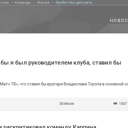
нозов
Команды
Игроки
Фрибет без депозита
НОВО
 бы я был руководителем клуба, ставил бы
атч ТВ», что ставил бы вратаря Владислава Торопа в основной с
30 Июля
1507
и раскритиковал команду Карпина