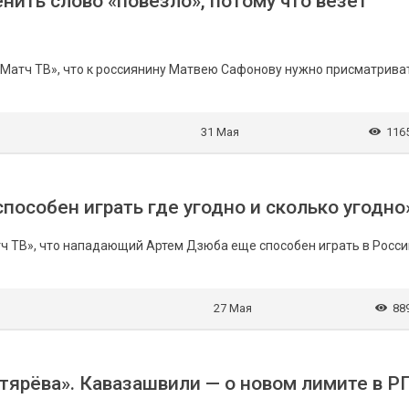
нить слово «повезло», потому что везет
Матч ТВ», что к россиянину Матвею Сафонову нужно присматрива
31 Мая
116
пособен играть где угодно и сколько угодно
 ТВ», что нападающий Артем Дзюба еще способен играть в Росси
27 Мая
88
ярёва». Кавазашвили — о новом лимите в Р