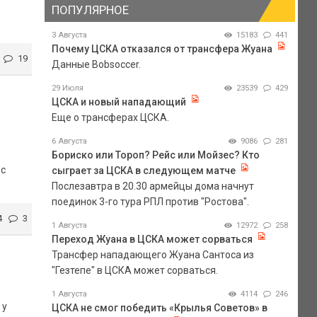
ПОПУЛЯРНОЕ
3 Августа
15183
441
Почему ЦСКА отказался от трансфера Жуана
19
Данные Bobsoccer.
29 Июля
23539
429
ЦСКА и новый нападающий
Еще о трансферах ЦСКА.
6 Августа
9086
281
Бориско или Тороп? Рейс или Мойзес? Кто
 с
сыграет за ЦСКА в следующем матче
Послезавтра в 20.30 армейцы дома начнут
поединок 3-го тура РПЛ против "Ростова".
4
3
1 Августа
12972
258
Переход Жуана в ЦСКА может сорваться
Трансфер нападающего Жуана Сантоса из
"Гезтепе" в ЦСКА может сорваться.
1 Августа
4114
246
 у
ЦСКА не смог победить «Крылья Советов» в