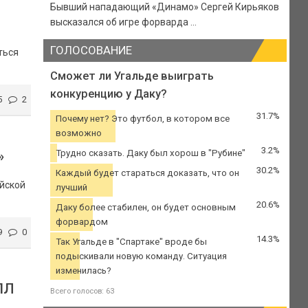
Бывший нападающий «Динамо» Сергей Кирьяков
высказался об игре форварда ...
ГОЛОСОВАНИЕ
ться
Сможет ли Угальде выиграть
конкуренцию у Даку?
5
2
31.7%
Почему нет? Это футбол, в котором все
возможно
3.2%
»
Трудно сказать. Даку был хорош в "Рубине"
30.2%
Каждый будет стараться доказать, что он
йской
лучший
20.6%
Даку более стабилен, он будет основным
форвардом
9
0
14.3%
Так Угальде в "Спартаке" вроде бы
подыскивали новую команду. Ситуация
изменилась?
ПЛ
Всего голосов: 63