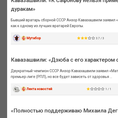
Кавазашвили: «К Сафонову нельзя приме
дуракам»
Бывший вратарь сборной СССР Анзор Кавазашвили заявил «
как к одному из лучших вратарей Европы.
Мутабор
3.7 / 3
Кавазашвили: «Дзюба с его характером с
Двукратный чемпион СССР Анзор Кавазашвили заявил «Матч
премьер‑лиге (РПЛ), но все будет зависеть от здоровья ...
Лента новостей
1 / 1
«Полностью поддерживаю Михаила Дегт