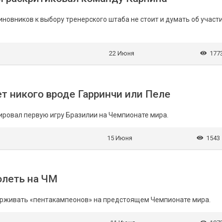
новников к выбору тренерского штаба не стоит и думать об участи
22 Июня
177
ет никого вроде Гарринчи или Пеле
ровал первую игру Бразилии на Чемпионате мира.
15 Июня
1543
олеть на ЧМ
ерживать «пентакампеонов» на предстоящем Чемпионате мира.