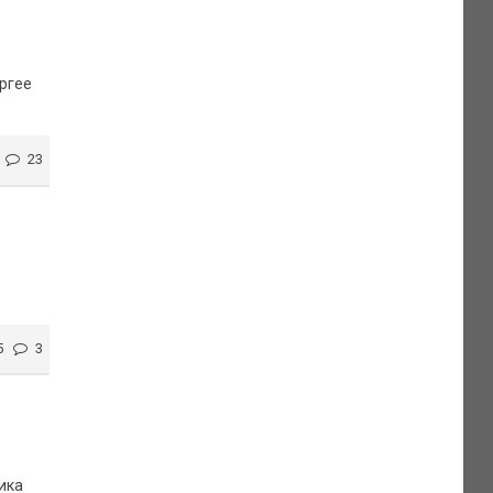
ргее
23
5
3
ика