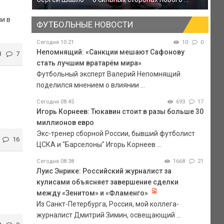
и в
ФУТБОЛЬНЫЕ НОВОСТИ
Сегодня 10:21
10
0
Непомнящий: «Санкции мешают Сафонову
3
7
стать лучшим вратарём мира»
Футбольный эксперт Валерий Непомнящий
поделился мнением о влиянии ...
Сегодня 08:45
693
17
Игорь Корнеев: Тюкавин стоит в разы больше 30
миллионов евро
Экс-тренер сборной России, бывший футболист
16
ЦСКА и "Барселоны" Игорь Корнеев ...
Сегодня 08:38
1668
21
Луис Энрике: Российский журналист за
кулисами объясняет завершение сделки
между «Зенитом» и «Фламенго»
Из Санкт-Петербурга, Россия, мой коллега-
журналист Дмитрий Зимин, освещающий ...