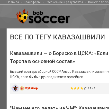
Правила
Трансферы
Расписание и результаты
Конкурс прог
ВСЕ ПО ТЕГУ КАВАЗАШВИЛИ
Кавазашвили — о Бориско в ЦСКА: «Если
Торопа в основной состав»
Бывший вратарь сборной СССР Анзор Кавазашвили заявил «М
ЦСКА, если бы был руководителем армейцев.
Мутабор
4.2 / 5
"Нам нечего делать на ЧМ": Кавазашвил