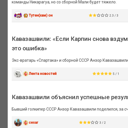
команды Никарагуа, но со сборной Мали будет тяжело.
Тутен(хам) он
2.3 / 3
Кавазашвили: «Если Карпин снова вздум
это ошибка»
Экс-вратарь «Спартака» и сборной СССР Анзор Кавазашвили
Лента новостей
5 / 1
Кавазашвили объяснил успешные резул
Бывший голкипер СССР Анзор Кавазашвили поделился, за счё
cesar
3 / 2