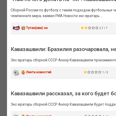
Сборной России по футболу с таким подходом футбольных чи
чемпионате мира, заявил РИА Новости экс-вратарь ...
Тутен(хам) он
2.7 / 7
Кавазашвили: Бразилия разочаровала, н
Экс-вратарь сборной СССР Анзор Кавазашвили прокомменти
Лента новостей
1 / 3
Кавазашвили рассказал, за кого будет б
Экс-вратарь сборной СССР Анзор Кавазашвили будет подд