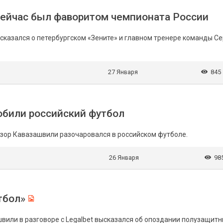
 сейчас был фаворитом чемпионата России
сказался о петербургском «Зените» и главном тренере команды Се
27 Января
845
обили российский футбол
зор Кавазашвили разочаровался в российском футболе.
26 Января
98
тбол»
вили в разговоре с Legalbet высказался об опоздании полузащитн