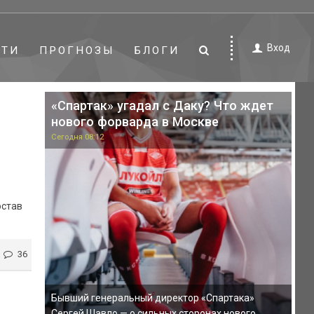
Вход
СТИ
ПРОГНОЗЫ
БЛОГИ
«Спартак» угадал с Даку? Что ждет
нового форварда в Москве
Сегодня 08:12
остав
36
Бывший генеральный директор «Спартака»
Сергей Шавло — о сильных сторонах нового ...