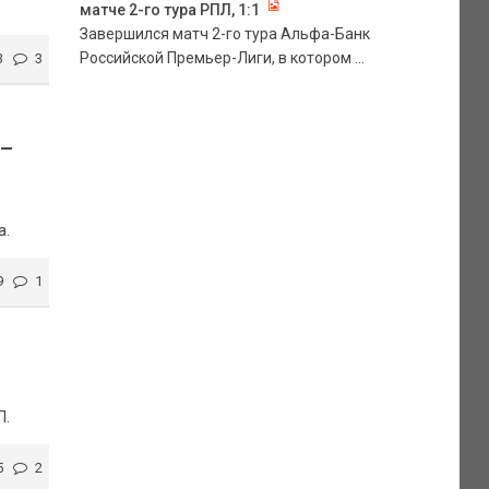
матче 2-го тура РПЛ, 1:1
Завершился матч 2-го тура Альфа-Банк
Российской Премьер-Лиги, в котором ...
3
3
 –
а.
9
1
Л.
5
2