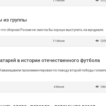
11 Июня
107
ы из группы
что сборная России не смогла бы хорошо выступить на мундиале.
11 Июня
120
ратарей в истории отечественного футбола
р Кавазашвили прокомментировал по поводу второй победы голкип
4 Июня
106