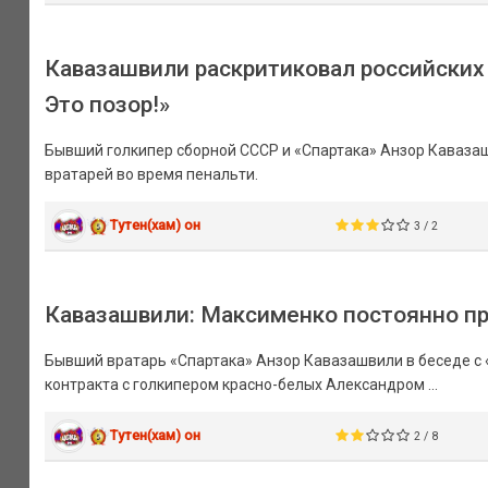
Кавазашвили раскритиковал российских 
Это позор!»
Бывший голкипер сборной СССР и «Спартака» Анзор Кавазашв
вратарей во время пенальти.
Тутен(хам) он
3 / 2
Кавазашвили: Максименко постоянно при
Бывший вратарь «Спартака» Анзор Кавазашвили в беседе с
контракта с голкипером красно-белых Александром ...
Тутен(хам) он
2 / 8