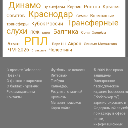
Динамо
Ростов
Крылья
Трансферы
Карпин
Краснодар
Советов
Возможные
Семак
Трансферные
Кубок России
трансферы
слухи
Балтика
ПСЖ
Сочи
Оренбург
Дзюба
РПЛ
Акрон
Ахмат
Пари НН
Динамо Махачкала
ЧМ-2026
Челестини
Станкович
О проекте Bobsoccer
Футбольные новости
© 2009 Все права
Правила
Интервью
защищены.
О фишках и карточках
Трибуна
Электронное
О баллах и уровнях
Календарь
периодическое
Рекламодателям
Результаты матчей
издание bobsoccer.r
Контакты
Прогнозы
("бобсоккер.ру")
Магазин подарков
зарегистрировано в
Карта сайта
Федеральной служб
по надзору в сфере
связи,
информационных