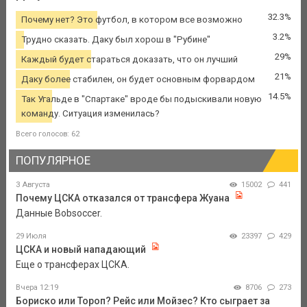
32.3%
Почему нет? Это футбол, в котором все возможно
3.2%
Трудно сказать. Даку был хорош в "Рубине"
29%
Каждый будет стараться доказать, что он лучший
21%
Даку более стабилен, он будет основным форвардом
14.5%
Так Угальде в "Спартаке" вроде бы подыскивали новую
команду. Ситуация изменилась?
Всего голосов: 62
ПОПУЛЯРНОЕ
3 Августа
15002
441
Почему ЦСКА отказался от трансфера Жуана
Данные Bobsoccer.
29 Июля
23397
429
ЦСКА и новый нападающий
Еще о трансферах ЦСКА.
Вчера 12:19
8706
273
Бориско или Тороп? Рейс или Мойзес? Кто сыграет за