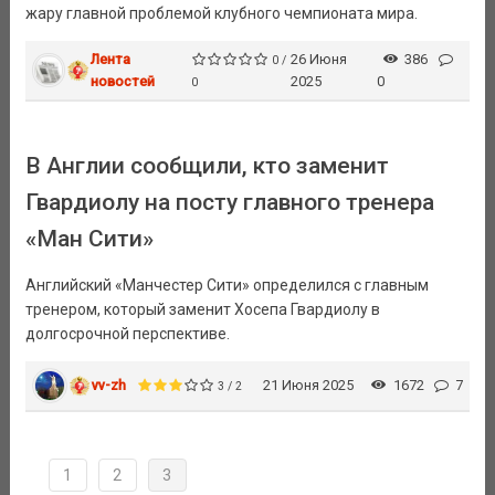
жару главной проблемой клубного чемпионата мира.
Лента
26 Июня
386
0 /
новостей
2025
0
0
В Англии сообщили, кто заменит
Гвардиолу на посту главного тренера
«Ман Сити»
Английский «Манчестер Сити» определился с главным
тренером, который заменит Хосепа Гвардиолу в
долгосрочной перспективе.
vv-zh
21 Июня 2025
1672
7
3 / 2
1
2
3