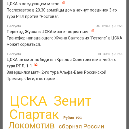
ЦСКА в следующем матче
Послезавтра в 20.30 армейцы дома начнут поединок 3-го
тура РПЛ против "Ростова".
1 Августа
12843
258
Переход Жуана в ЦСКА может сорваться
Трансфер нападающего Жуана Сантоса из "Гезтепе" в ЦСКА
может сорваться.
1 Августа
4066
246
ЦСКА не смог победить «Крылья Советов» в матче 2-го
тура РПЛ, 1:1
Завершился матч 2-го тура Альфа-Банк Российской
Премьер-Лиги, в котором ...
ЦСКА
Зенит
Спартак
Рубин
РФС
Локомотив
сборная России