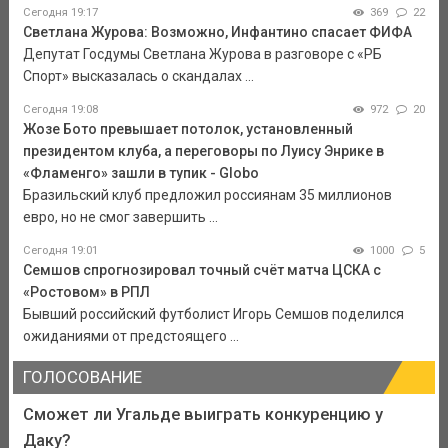
Сегодня 19:17
369
22
Светлана Журова: Возможно, Инфантино спасает ФИФА
Депутат Госдумы Светлана Журова в разговоре с «РБ
Спорт» высказалась о скандалах ...
Сегодня 19:08
972
20
Жозе Бото превышает потолок, установленный
президентом клуба, а переговоры по Луису Энрике в
«Фламенго» зашли в тупик - Globo
Бразильский клуб предложил россиянам 35 миллионов
евро, но не смог завершить ...
Сегодня 19:01
1000
5
Семшов спрогнозировал точный счёт матча ЦСКА с
«Ростовом» в РПЛ
Бывший российский футболист Игорь Семшов поделился
ожиданиями от предстоящего ...
ГОЛОСОВАНИЕ
Сможет ли Угальде выиграть конкуренцию у
Даку?