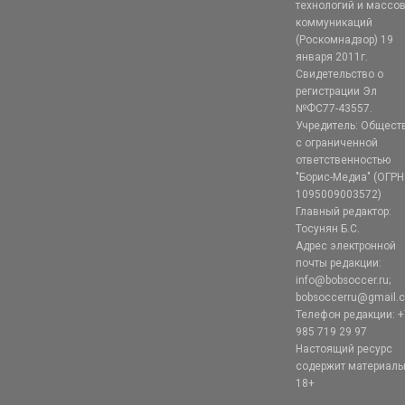
технологий и массо
коммуникаций
(Роскомнадзор) 19
января 2011г.
Свидетельство о
регистрации Эл
№ФС77-43557.
Учредитель: Общест
с ограниченной
ответственностью
"Борис-Медиа" (ОГРН
1095009003572)
Главный редактор:
Тосунян Б.С.
Адрес электронной
почты редакции:
info@bobsoccer.ru;
bobsoccerru@gmail.
Телефон редакции: +
985 719 29 97
Настоящий ресурс
содержит материал
18+