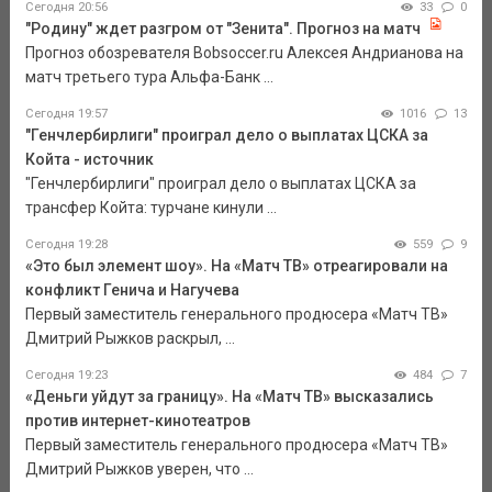
Сегодня 20:56
33
0
"Родину" ждет разгром от "Зенита". Прогноз на матч
Прогноз обозревателя Bobsoccer.ru Алексея Андрианова на
матч третьего тура Альфа-Банк ...
Сегодня 19:57
1016
13
"Генчлербирлиги" проиграл дело о выплатах ЦСКА за
Койта - источник
"Генчлербирлиги" проиграл дело о выплатах ЦСКА за
трансфер Койта: турчане кинули ...
Сегодня 19:28
559
9
«Это был элемент шоу». На «Матч ТВ» отреагировали на
конфликт Генича и Нагучева
Первый заместитель генерального продюсера «Матч ТВ»
Дмитрий Рыжков раскрыл, ...
Сегодня 19:23
484
7
«Деньги уйдут за границу». На «Матч ТВ» высказались
против интернет-кинотеатров
Первый заместитель генерального продюсера «Матч ТВ»
Дмитрий Рыжков уверен, что ...