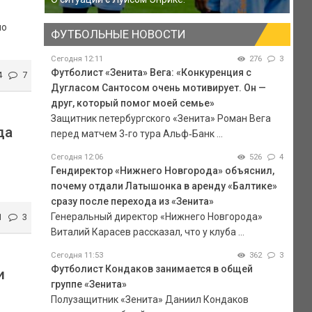
по
ФУТБОЛЬНЫЕ НОВОСТИ
Сегодня 12:11
276
3
Футболист «Зенита» Вега: «Конкуренция с
4
7
Дугласом Сантосом очень мотивирует. Он —
друг, который помог моей семье»
Защитник петербургского «Зенита» Роман Вега
да
перед матчем 3‑го тура Альф‑Банк ...
Сегодня 12:06
526
4
Гендиректор «Нижнего Новгорода» объяснил,
почему отдали Латышонка в аренду «Балтике»
сразу после перехода из «Зенита»
Генеральный директор «Нижнего Новгорода»
1
3
Виталий Карасев рассказал, что у клуба ...
Сегодня 11:53
362
3
Футболист Кондаков занимается в общей
и
группе «Зенита»
Полузащитник «Зенита» Даниил Кондаков