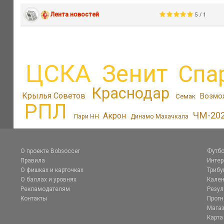
Лента новостей
5 / 1
ЦСКА
Зенит
Спа
Краснодар
Крылья Советов
Возмо
Семак
РПЛ
ЧМ-20
Акрон
Пари НН
Динамо Махачкала
О проекте Bobsoccer
Футбо
Правила
Инте
О фишках и карточках
Трибу
О баллах и уровнях
Кален
Рекламодателям
Резул
Контакты
Прог
Магаз
Карта