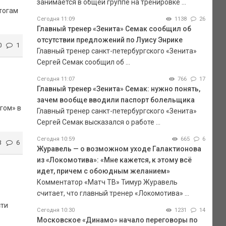
занимается в общей группе на тренировке ...
тогам
Сегодня 11:09
1138
26
Главный тренер «Зенита» Семак сообщил об
отсутствии предложений по Луису Энрике
0
1
Главный тренер санкт-петербургского «Зенита»
Сергей Семак сообщил об ...
Сегодня 11:07
766
17
Главный тренер «Зенита» Семак: нужно понять,
зачем вообще вводили паспорт болельщика
гом» в
Главный тренер санкт-петербургского «Зенита»
Сергей Семак высказался о работе ...
Сегодня 10:59
665
6
3
6
Журавель — о возможном уходе Галактионова
из «Локомотива»: «Мне кажется, к этому всё
идет, причем с обоюдным желанием»
Комментатор «Матч ТВ» Тимур Журавель
считает, что главный тренер «Локомотива» ...
сти
Сегодня 10:30
1231
14
Московское «Динамо» начало переговоры по