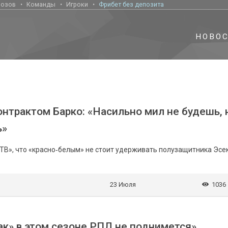
нозов
Команды
Игроки
Фрибет без депозита
НОВО
онтрактом Барко: «Насильно мил не будешь,
ь»
ТВ», что «красно‑белым» не стоит удерживать полузащитника Эсе
23 Июля
1036
ак» в этом сезоне РПЛ не поднимется»