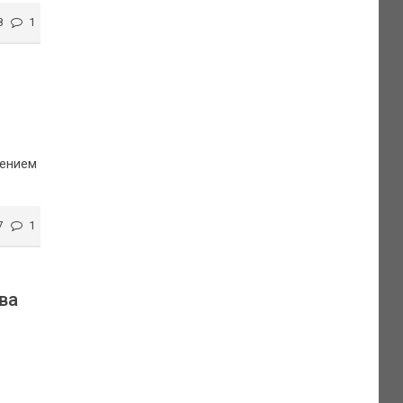
8
1
нением
7
1
ва