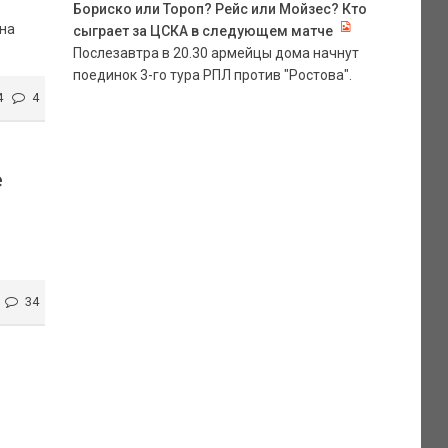
Бориско или Тороп? Рейс или Мойзес? Кто
яна
сыграет за ЦСКА в следующем матче
Послезавтра в 20.30 армейцы дома начнут
поединок 3-го тура РПЛ против "Ростова".
4
4
е
34