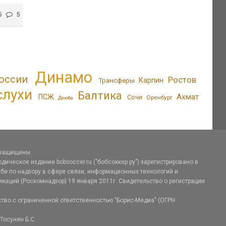
5
5
Динамо
оссии
Ростов
Трансферы
Карпин
слухи
Балтика
Ахмат
ПСЖ
Сочи
Оренбург
Дзюба
 защищены.
дическое издание bobsoccer.ru ("бобсоккер.ру") зарегистрировано в
е по надзору в сфере связи, информационных технологий и
аций (Роскомнадзор) 19 января 2011г. Свидетельство о регистрации
тво с ограниченной ответственностью "Борис-Медиа" (ОГРН
Тосунян Б.С.