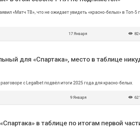
явил «Матч ТВ», что не ожидает увидеть «красно‑белых» в Топ‑5 
17 Января
82
льный для «Спартака», место в таблице нику
азговоре с Legalbet подвёл итоги 2025 года для красно-белых.
9 Января
62
«Спартака» в таблице по итогам первой част