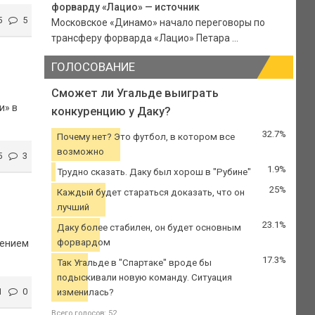
форварду «Лацио» — источник
5
5
Московское «Динамо» начало переговоры по
трансферу форварда «Лацио» Петара ...
ГОЛОСОВАНИЕ
Сможет ли Угальде выиграть
и» в
конкуренцию у Даку?
32.7%
Почему нет? Это футбол, в котором все
возможно
5
3
1.9%
Трудно сказать. Даку был хорош в "Рубине"
25%
Каждый будет стараться доказать, что он
лучший
23.1%
Даку более стабилен, он будет основным
форвардом
нением
17.3%
Так Угальде в "Спартаке" вроде бы
подыскивали новую команду. Ситуация
1
0
изменилась?
Всего голосов: 52