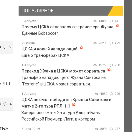
ПОПУЛЯРНОЕ
3 Августа
14883
441
Почему ЦСКА отказался от трансфера Жуана
Данные Bobsoccer.
29 Июля
23293
429
4
2
ЦСКА и новый нападающий
Еще о трансферах ЦСКА.
1 Августа
12763
258
Переход Жуана в ЦСКА может сорваться
Трансфер нападающего Жуана Сантоса из
е РПЛ
"Гезтепе" в ЦСКА может сорваться.
1 Августа
4039
246
ЦСКА не смог победить «Крылья Советов» в
9
4
матче 2-го тура РПЛ, 1:1
Завершился матч 2-го тура Альфа-Банк
Российской Премьер-Лиги, в котором ...
ть»
Вчера 12:19
8094
247