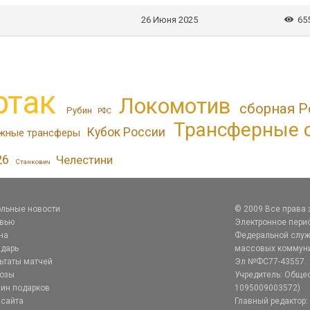
26 Июня 2025
65
ртак
Локомотив
сборная Р
Рубин
РФС
Трансферные 
Кубок России
жные трансферы
26
Челестини
Станкович
льные новости
© 2009 Все права
рвью
Электронное перио
на
Федеральной служб
дарь
массовых коммуник
ьтаты матчей
Эл №ФС77-43557.
нозы
Учредитель: Общес
ин подарков
1095009003572)
 сайта
Главный редактор: 