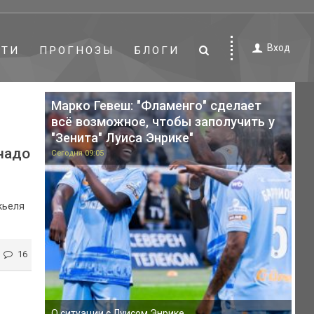
Вход
СТИ
ПРОГНОЗЫ
БЛОГИ
Марко Гевеш: "Фламенго" сделает
всё возможное, чтобы заполучить у
"Зенита" Луиса Энрике"
 надо
Сегодня 09:05
кьеля
16
О ситуации с Луисом Энрике.