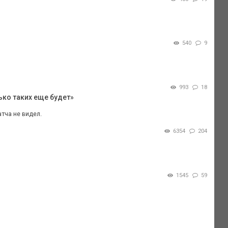
540
9
993
18
ько таких еще будет»
тча не видел.
6354
204
1545
59