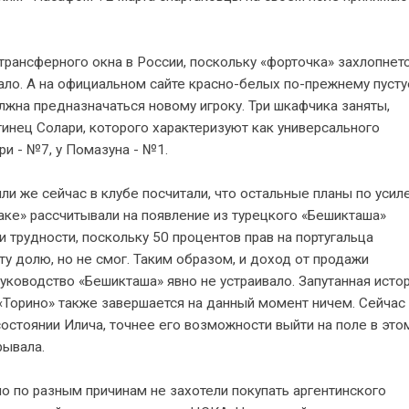
рансферного окна в России, поскольку «форточка» захлопнетс
 мало. А на официальном сайте красно-белых по-прежнему пусту
лжна предназначаться новому игроку. Три шкафчика заняты,
тинец Солари, которого характеризуют как универсального
ри - №7, у Помазуна - №1.
или же сейчас в клубе посчитали, что остальные планы по уси
таке» рассчитывали на появление из турецкого «Бешикташа»
 трудности, поскольку 50 процентов прав на португальца
ту долю, но не смог. Таким образом, и доход от продажи
уководство «Бешикташа» явно не устраивало. Запутанная истор
«Торино» также завершается на данный момент ничем. Сейчас
остоянии Илича, точнее его возможности выйти на поле в это
рывала.
но по разным причинам не захотели покупать аргентинского