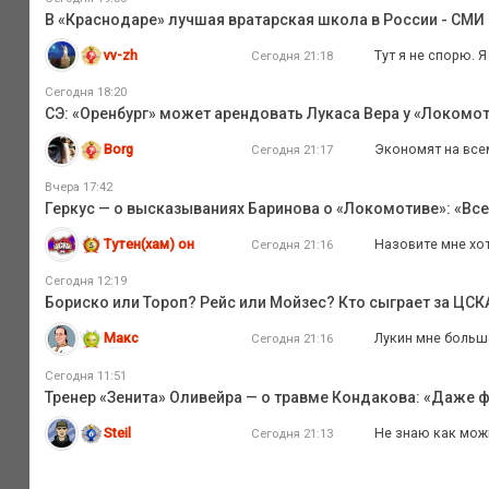
В «Краснодаре» лучшая вратарская школа в России - СМИ
vv-zh
Тут я не спорю. 
Сегодня 21:18
Сегодня 18:20
СЭ: «Оренбург» может арендовать Лукаса Вера у «Локомо
Borg
Экономят на всем
Сегодня 21:17
Вчера 17:42
Геркус — о высказываниях Баринова о «Локомотиве»: «Все
Тутен(хам) он
Назовите мне хот
Сегодня 21:16
Сегодня 12:19
Бориско или Тороп? Рейс или Мойзес? Кто сыграет за ЦС
Макс
Лукин мне больше
Сегодня 21:16
Сегодня 11:51
Тренер «Зенита» Оливейра — о травме Кондакова: «Даже ф
Steil
Не знаю как мож
Сегодня 21:13