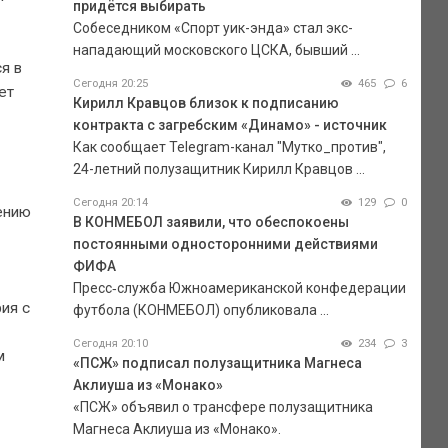
придётся выбирать
Собеседником «Спорт уик-энда» стал экс-
нападающий московского ЦСКА, бывший ...
я в
Сегодня 20:25
465
6
ет
Кирилл Кравцов близок к подписанию
контракта с загребским «Динамо» - источник
Как сообщает Telegram-канал "Мутко_против",
24-летний полузащитник Кирилл Кравцов ...
Сегодня 20:14
129
0
лению
В КОНМЕБОЛ заявили, что обеспокоены
постоянными односторонними действиями
ФИФА
Пресс‑служба Южноамериканской конфедерации
ия с
футбола (КОНМЕБОЛ) опубликовала ...
Сегодня 20:10
234
3
м
«ПСЖ» подписал полузащитника Магнеса
Аклиуша из «Монако»
«ПСЖ» объявил о трансфере полузащитника
Магнеса Аклиуша из «Монако».