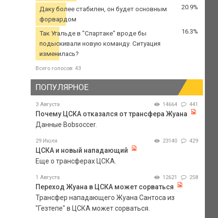
20.9%
Даку более стабилен, он будет основным
форвардом
16.3%
Так Угальде в "Спартаке" вроде бы
подыскивали новую команду. Ситуация
изменилась?
Всего голосов: 43
ПОПУЛЯРНОЕ
3 Августа
14664
441
Почему ЦСКА отказался от трансфера Жуана
Данные Bobsoccer.
29 Июля
23140
429
ЦСКА и новый нападающий
Еще о трансферах ЦСКА.
1 Августа
12621
258
Переход Жуана в ЦСКА может сорваться
Трансфер нападающего Жуана Сантоса из
"Гезтепе" в ЦСКА может сорваться.