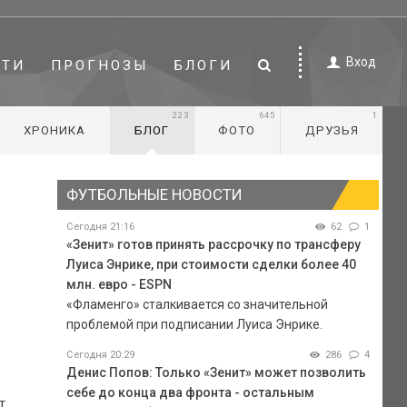
Вход
СТИ
ПРОГНОЗЫ
БЛОГИ
223
645
1
ХРОНИКА
БЛОГ
ФОТО
ДРУЗЬЯ
ФУТБОЛЬНЫЕ НОВОСТИ
Сегодня 21:16
62
1
«Зенит» готов принять рассрочку по трансферу
Луиса Энрике, при стоимости сделки более 40
млн. евро - ESPN
«Фламенго» сталкивается со значительной
проблемой при подписании Луиса Энрике.
Сегодня 20:29
286
4
Денис Попов: Только «Зенит» может позволить
себе до конца два фронта - остальным
т