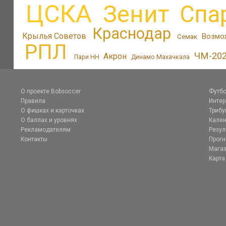
ЦСКА
Зенит
Спа
Краснодар
Крылья Советов
Возмо
Семак
РПЛ
ЧМ-20
Акрон
Пари НН
Динамо Махачкала
О проекте Bobsoccer
Футбо
Правила
Инте
О фишках и карточках
Трибу
О баллах и уровнях
Кален
Рекламодателям
Резул
Контакты
Прог
Магаз
Карта