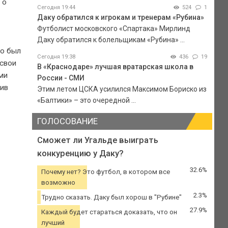
 о
Сегодня 19:44
524
1
Даку обратился к игрокам и тренерам «Рубина»
Футболист московского «Спартака» Мирлинд
Даку обратился к болельщикам «Рубина» ...
но был
Сегодня 19:38
436
19
 свои
В «Краснодаре» лучшая вратарская школа в
ми
России - СМИ
тив
Этим летом ЦСКА усилился Максимом Бориско из
«Балтики» – это очередной ...
ГОЛОСОВАНИЕ
Сможет ли Угальде выиграть
конкуренцию у Даку?
32.6%
Почему нет? Это футбол, в котором все
возможно
2.3%
Трудно сказать. Даку был хорош в "Рубине"
27.9%
Каждый будет стараться доказать, что он
лучший