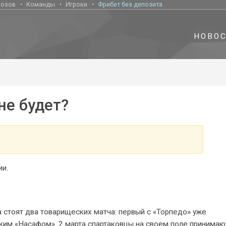
нозов
Команды
Игроки
Фрибет без депозита
НОВО
не будет?
ии.
а стоят два товарищеских матча: первый с «Торпедо» уже
ским «Насафом». 2 марта спартаковцы на своем поле принимаю