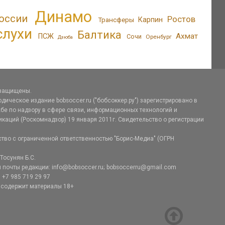
Динамо
оссии
Ростов
Трансферы
Карпин
слухи
Балтика
Ахмат
ПСЖ
Сочи
Оренбург
Дзюба
 защищены.
дическое издание bobsoccer.ru ("бобсоккер.ру") зарегистрировано в
е по надзору в сфере связи, информационных технологий и
аций (Роскомнадзор) 19 января 2011г. Свидетельство о регистрации
тво с ограниченной ответственностью "Борис-Медиа" (ОГРН
Тосунян Б.С.
 почты редакции: info@bobsoccer.ru; bobsoccerru@gmail.com
 +7 985 719 29 97
 содержит материалы 18+