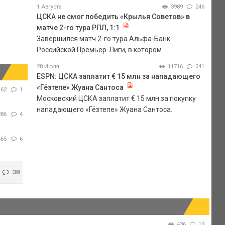
1 Августа
3989
246
ЦСКА не смог победить «Крылья Советов» в
матче 2-го тура РПЛ, 1:1
Завершился матч 2-го тура Альфа-Банк
Российской Премьер-Лиги, в котором ...
28 Июля
11716
241
ESPN: ЦСКА заплатит € 15 млн за нападающего
«Гёзтепе» Жуана Сантоса
62
1
Московский ЦСКА заплатит € 15 млн за покупку
нападающего «Гёзтепе» Жуана Сантоса.
286
4
465
6
38
436
19