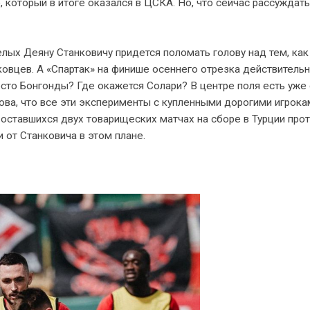
который в итоге оказался в ЦСКА. Но, что сейчас рассуждать
елых Деяну Станковичу придется поломать голову над тем, как
ковцев. А «Спартак» на финише осеннего отрезка действитель
сто Бонгонды? Где окажется Солари? В центре поля есть уже
кова, что все эти эксперименты с купленными дорогими игрока
 оставшихся двух товарищеских матчах на сборе в Турции про
 от Станковича в этом плане.