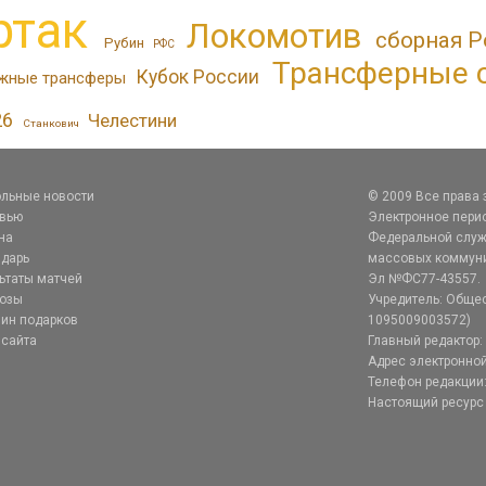
ртак
Локомотив
сборная Р
Рубин
РФС
Трансферные 
Кубок России
жные трансферы
26
Челестини
Станкович
льные новости
© 2009 Все права
рвью
Электронное перио
на
Федеральной служб
дарь
массовых коммуник
ьтаты матчей
Эл №ФС77-43557.
нозы
Учредитель: Общес
ин подарков
1095009003572)
 сайта
Главный редактор: 
Адрес электронной
Телефон редакции:
Настоящий ресурс