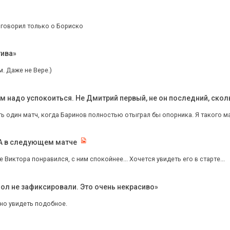
Я говорил только о Бориско
тива»
. Даже не Вере.)
м надо успокоиться. Не Дмитрий первый, не он последний, скол
ь один матч, когда Баринов полностью отыграл бы опорника. Я такого ма
КА в следующем матче
 Виктора понравился, с ним спокойнее... Хочется увидеть его в старте...
ол не зафиксировали. Это очень некрасиво»
но увидеть подобное.