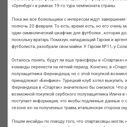
«Оренбург» в рамках 19-го тура чемпионата страны.
Пока же все болельщики с интересом ждут завершения т
полночь 20 февраля. То есть, время есть, но его очень
один символический шкафчик для футболки , которая до
поскольку вратарь Помазун, нападающий Гарсия и арген
футболиста, разобрали свои майки. У Гарсии №11, у Сола
Осталось понять: будут ли еще трансферы в «Спартаке» 
команды перенести на летний период. Конечно, в «Спар
полузащитника Фернандеша, но с этой покупкой возникли
принадлежат «Бенфике». Турецкий клуб хотел выкупить э
Фернандеша в «Спартак» значительно бы снизился. Что р
возможной покупкой сербского полузащитника Илича в 
поступает информация, что якобы подлинные данные о с
сезоне из-за полученных травм, итальянская сторона ск
Пошли инсайды по поводу того, что спартаковцы могли, 