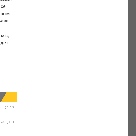
все
цевым
ьева
ит»,
удет
45
10
373
0