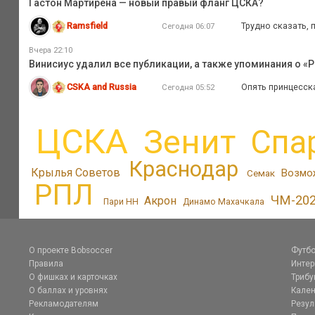
Гастон Мартирена — новый правый фланг ЦСКА?
Ramsfield
Трудно сказать, 
Сегодня 06:07
Вчера 22:10
Винисиус удалил все публикации, а также упоминания о «Р
CSKA and Russia
Опять принцесск
Сегодня 05:52
ЦСКА
Зенит
Спа
Краснодар
Крылья Советов
Возмо
Семак
РПЛ
ЧМ-20
Акрон
Пари НН
Динамо Махачкала
О проекте Bobsoccer
Футбо
Правила
Инте
О фишках и карточках
Трибу
О баллах и уровнях
Кален
Рекламодателям
Резул