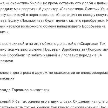
а, «Локомотив» был бы не прочь оставить его у себя и дальш
 середине мая спортивный директор «Локомотива» Дмитрий Уль
вступил ли клуб в переговоры со «Спартаком» по поводу покупк
цева. Если у «Локомотива» будут деньги, мы его приобретем». 
торый касался возможного обмена нападающего Воробьева на
нить».
в все-таки пойти на этот обмен с доплатой от «Спартака». Так
татистика же выступления Пруцева и Воробьева за «Локомотив»
ий Воробьев: 12 забитых мячей и 7 голевых передач в 34
ередачи.
жность для игрока в другом: не окажется ли он вновь резервис
апасных?
сандр Тарханов
считает так:
жный. Я бы так оценил его в двух словах. Он делает на поле 
«Спартаке» есть тот же Умяров. Они где-то одноплановые с Пр