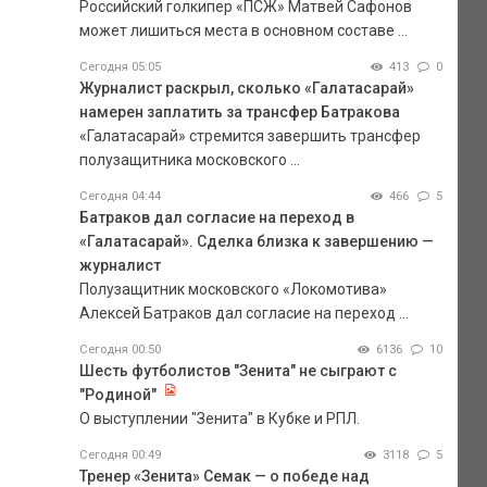
Российский голкипер «ПСЖ» Матвей Сафонов
может лишиться места в основном составе ...
Сегодня 05:05
413
0
Журналист раскрыл, сколько «Галатасарай»
намерен заплатить за трансфер Батракова
«Галатасарай» стремится завершить трансфер
полузащитника московского ...
Сегодня 04:44
466
5
Батраков дал согласие на переход в
«Галатасарай». Сделка близка к завершению —
журналист
Полузащитник московского «Локомотива»
Алексей Батраков дал согласие на переход ...
Сегодня 00:50
6136
10
Шесть футболистов "Зенита" не сыграют с
"Родиной"
О выступлении "Зенита" в Кубке и РПЛ.
Сегодня 00:49
3118
5
Тренер «Зенита» Семак — о победе над