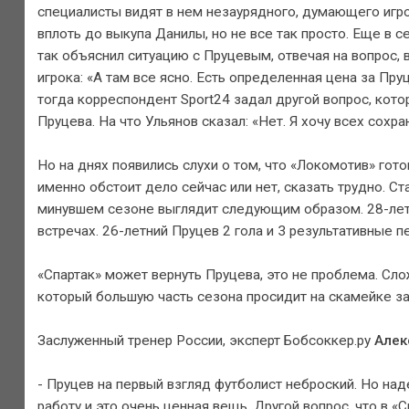
специалисты видят в нем незаурядного, думающего игрок
вплоть до выкупа Данилы, но не все так просто. Еще в
так объяснил ситуацию с Пруцевым, отвечая на вопрос, 
игрока: «А там все ясно. Есть определенная цена за Пру
тогда корреспондент Sport24 задал другой вопрос, ко
Пруцева. На что Ульянов сказал: «Нет. Я хочу всех сохра
Но на днях появились слухи о том, что «Локомотив» гото
именно обстоит дело сейчас или нет, сказать трудно. С
минувшем сезоне выглядит следующим образом. 28-летн
встречах. 26-летний Пруцев 2 гола и 3 результативные п
«Спартак» может вернуть Пруцева, это не проблема. Сло
который большую часть сезона просидит на скамейке з
Заслуженный тренер России, эксперт Бобсоккер.ру
Алек
- Пруцев на первый взгляд футболист неброский. Но наде
работу и это очень ценная вещь. Другой вопрос, что в 