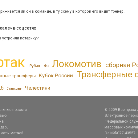
приживется ли он в команде, в ту схему в которой его видит тренер.
еале» в соцсетях
а устроили истерику?
ртак
Локомотив
сборная Р
Рубин
РФС
Трансферные 
Кубок России
жные трансферы
26
Челестини
Станкович
льные новости
© 2009 Все права
рвью
Электронное перио
на
Федеральной служб
дарь
массовых коммуник
ьтаты матчей
Эл №ФС77-43557.