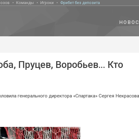
нозов
Команды
Игроки
Фрибет без депозита
НОВО
юба, Пруцев, Воробьев… Кто
ловила генерального директора «Спартака» Сергея Некрасова