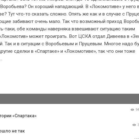
я Воробьева? Он хороший нападающий. В «Локомотиве» у него 
е? Тут что-то сказать сложно. Опять же как и в случае с Пру
ающие забивают очень мало. Так что возможный приход Вороб
ть-таки, обе команды наверняка взвешивают ситуацию таким
«Локомотив» может проиграть. Вот ЦСКА отдал Дивеева в «Зен
ый. Так и в ситуации с Воробьевым и Пруцевым. Многое надо б
ругие сделки в «Спартаке» и «Локомотиве», так что они тоже
.
9
тории «Спартака»
ошло не так