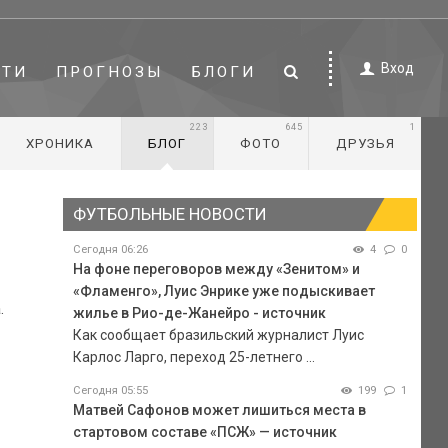
Вход
СТИ
ПРОГНОЗЫ
БЛОГИ
223
645
1
ХРОНИКА
БЛОГ
ФОТО
ДРУЗЬЯ
ФУТБОЛЬНЫЕ НОВОСТИ
Сегодня 06:26
4
0
На фоне переговоров между «Зенитом» и
«Фламенго», Луис Энрике уже подыскивает
.
жилье в Рио-де-Жанейро - источник
Как сообщает бразильский журналист Луис
Карлос Ларго, переход 25-летнего ...
Сегодня 05:55
199
1
Матвей Сафонов может лишиться места в
стартовом составе «ПСЖ» — источник