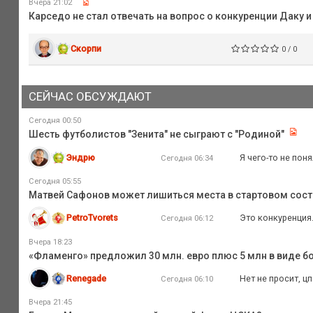
Вчера 21:02
Карседо не стал отвечать на вопрос о конкуренции Даку и
Скорпи
0 / 0
СЕЙЧАС ОБСУЖДАЮТ
Сегодня 00:50
Шесть футболистов "Зенита" не сыграют с "Родиной"
Эндрю
Я чего-то не пон
Сегодня 06:34
Сегодня 05:55
Матвей Сафонов может лишиться места в стартовом сост
PetroTvorets
Это конкуренция.
Сегодня 06:12
Вчера 18:23
«Фламенго» предложил 30 млн. евро плюс 5 млн в виде бо
Renegade
Нет не просит, ц
Сегодня 06:10
Вчера 21:45