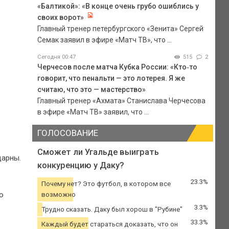
«Балтикой»: «В конце очень грубо ошиблись у
своих ворот»
Главный тренер петербургского «Зенита» Сергей
Семак заявил в эфире «Матч ТВ», что ...
Сегодня 00:47
515
2
Черчесов после матча Кубка России: «Кто‑то
говорит, что пенальти — это лотерея. Я же
считаю, что это — мастерство»
Главный тренер «Ахмата» Станислава Черчесова
в эфире «Матч ТВ» заявил, что ...
ГОЛОСОВАНИЕ
Сможет ли Угальде выиграть
дарны.
конкуренцию у Даку?
23.3%
Почему нет? Это футбол, в котором все
о
возможно
3.3%
Трудно сказать. Даку был хорош в "Рубине"
33.3%
Каждый будет стараться доказать, что он