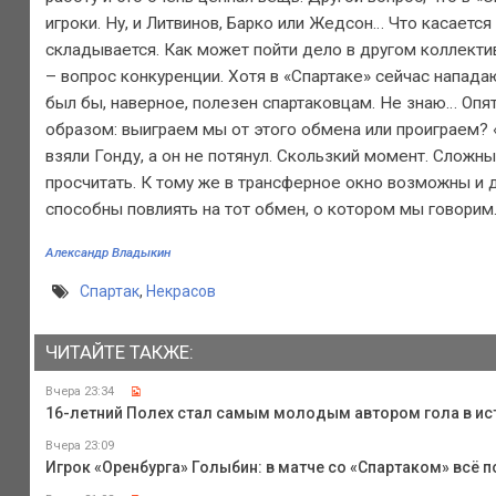
игроки. Ну, и Литвинов, Барко или Жедсон… Что касаетс
складывается. Как может пойти дело в другом коллектив
– вопрос конкуренции. Хотя в «Спартаке» сейчас напад
был бы, наверное, полезен спартаковцам. Не знаю… Опя
образом: выиграем мы от этого обмена или проиграем? 
взяли Гонду, а он не потянул. Скользкий момент. Сложн
просчитать. К тому же в трансферное окно возможны и д
способны повлиять на тот обмен, о котором мы говорим..
Александр Владыкин
Спартак
,
Некрасов
ЧИТАЙТЕ ТАКЖЕ:
Вчера 23:34
16-летний Полех стал самым молодым автором гола в ис
Вчера 23:09
Игрок «Оренбурга» Голыбин: в матче со «Спартаком» всё п