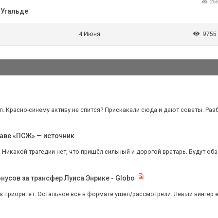
25
 Угальде
4 Июня
9755
ял. Красно-синему активу не спится? Прискакали сюда и дают советы. Разбе
аве «ПСЖ» — источник
 Никакой трагедии нет, что пришёл сильный и дорогой вратарь. Будут оба
нусов за трансфер Луиса Энрике - Globo
пз приоритет. Остальное все в формате ушел/рассмотрели. Левый вингер ест