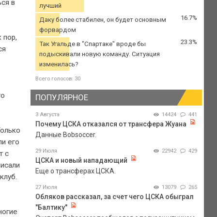
ься в
лучший
16.7%
Даку более стабилен, он будет основным
форвардом
 пор,
23.3%
Так Угальде в "Спартаке" вроде бы
ся
подыскивали новую команду. Ситуация
изменилась?
Всего голосов: 30
то
ПОПУЛЯРНОЕ
3 Августа
14424
441
Почему ЦСКА отказался от трансфера Жуана
Только
Данные Bobsoccer.
ли его
29 Июля
22942
429
т с
ЦСКА и новый нападающий
писали
Еще о трансферах ЦСКА.
клуб.
27 Июля
13079
265
Обляков рассказал, за счет чего ЦСКА обыграл
"Балтику"
ногие