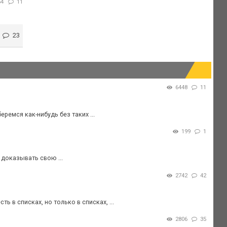
54
11
23
6448
11
ремся как-нибудь без таких ...
199
1
 доказывать свою ...
2742
42
ь в списках, но только в списках, ...
2806
35