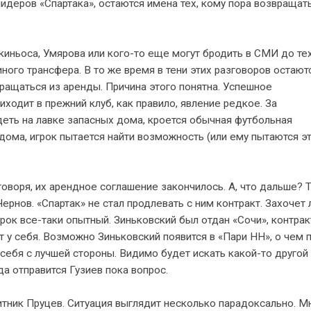
лидеров «Спартака», остаются имена тех, кому пора возвращат
киньоса, Умярова или кого-то еще могут бродить в СМИ до тех
ного трансфера. В то же время в тени этих разговоров остают
вращаться из аренды. Причина этого понятна. Успешное
ходит в прежний клуб, как правило, явление редкое. За
деть на лавке запасных дома, кроется обычная футбольная
дома, игрок пытается найти возможность (или ему пытаются э
говоря, их арендное соглашение закончилось. А, что дальше? 
рнов. «Спартак» не стал продлевать с ним контракт. Захочет 
рок все-таки опытный. Зиньковский был отдан «Сочи», контрак
т у себя. Возможно Зиньковский появится в «Пари НН», о чем 
 себя с лучшей стороны. Видимо будет искать какой-то другой 
да отправится Гузиев пока вопрос.
щитник Пруцев. Ситуация выглядит несколько парадоксально. М