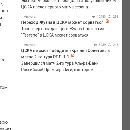
Эксперт Bobsoccer пообщался с полузащитником
е,
ЦСКА после первого матча сезона.
янов
1 Августа
12483
258
и
Переход Жуана в ЦСКА может сорваться
И
Трансфер нападающего Жуана Сантоса из
"Гезтепе" в ЦСКА может сорваться.
1 Августа
3939
246
ЦСКА не смог победить «Крылья Советов» в
матче 2-го тура РПЛ, 1:1
 в
Завершился матч 2-го тура Альфа-Банк
Российской Премьер-Лиги, в котором ...
том,
свою
уцевым