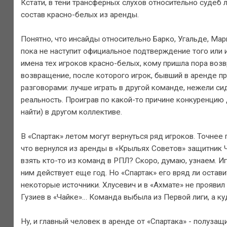
Кстати, в тени трансферных слухов относительно судеб 
состав красно-белых из аренды.
Понятно, что инсайды относительно Барко, Угальде, Мар
пока не наступит официальное подтверждение того или и
имена тех игроков красно-белых, кому пришла пора воз
возвращение, после которого игрок, бывший в аренде при
разговорами: лучше играть в другой команде, нежели си
реальность. Проиграв по какой-то причине конкуренцию 
найти) в другом коллективе.
В «Спартак» летом могут вернуться ряд игроков. Точнее 
что вернулся из аренды в «Крыльях Советов» защитник Че
взять кто-то из команд в РПЛ? Скоро, думаю, узнаем. Иг
ним действует еще год. Но «Спартак» его вряд ли остави
некоторые источники. Хлусевич и в «Ахмате» не проявил
Гузиев в «Чайке»… Команда выбыла из Первой лиги, а ку
Ну, и главный человек в аренде от «Спартака» - полуза