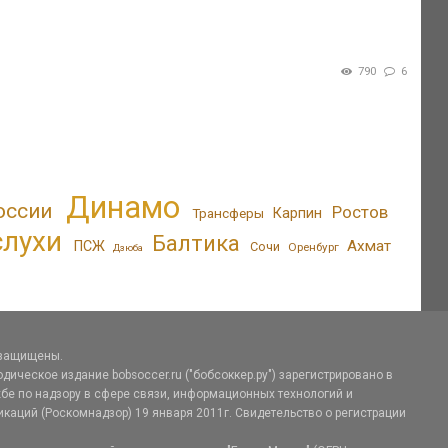
790
6
Динамо
оссии
Ростов
Трансферы
Карпин
слухи
Балтика
Ахмат
ПСЖ
Сочи
Оренбург
Дзюба
 защищены.
дическое издание bobsoccer.ru ("бобсоккер.ру") зарегистрировано в
е по надзору в сфере связи, информационных технологий и
аций (Роскомнадзор) 19 января 2011г. Свидетельство о регистрации