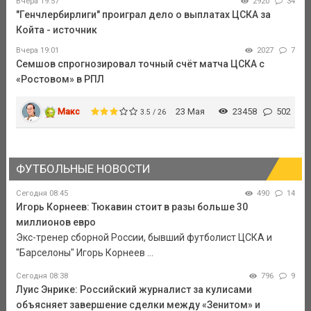
Вчера 19:57
2920
34
"Генчлербирлиги" проиграл дело о выплатах ЦСКА за
Койта - источник
Вчера 19:01
2027
7
Семшов спрогнозировал точный счёт матча ЦСКА с
«Ростовом» в РПЛ
Макс
23 Мая
23458
502
3.5 / 26
ФУТБОЛЬНЫЕ НОВОСТИ
Сегодня 08:45
490
14
Игорь Корнеев: Тюкавин стоит в разы больше 30
миллионов евро
Экс-тренер сборной России, бывший футболист ЦСКА и
"Барселоны" Игорь Корнеев ...
Сегодня 08:38
796
9
Луис Энрике: Российский журналист за кулисами
объясняет завершение сделки между «Зенитом» и