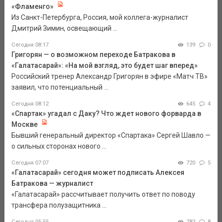
«Фламенго»
Из Санкт-Петербурга, Россия, мой коллега-журналист
Дмитрий Зимин, освещающий ...
Сегодня 08:17
139
0
Григорян — о возможном переходе Батракова в
«Галатасарай»: «На мой взгляд, это будет шаг вперед»
Российский тренер Александр Григорян в эфире «Матч ТВ»
заявил, что потенциальный ...
Сегодня 08:12
645
4
«Спартак» угадал с Даку? Что ждет нового форварда в
Москве
Бывший генеральный директор «Спартака» Сергей Шавло —
о сильных сторонах нового ...
Сегодня 07:07
720
5
«Галатасарай» сегодня может подписать Алексея
Батракова — журналист
«Галатасарай» рассчитывает получить ответ по поводу
трансфера полузащитника ...
Сегодня 05:55
782
8