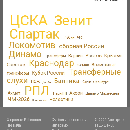
ЦСКА
Зенит
Спартак
Рубин
РФС
Локомотив
сборная России
Динамо
Ростов
Крылья
Трансферы
Карпин
Краснодар
Советов
Возможные
Семак
Трансферные
Кубок России
трансферы
слухи
Балтика
ПСЖ
Сочи
Оренбург
Дзюба
РПЛ
Акрон
Ахмат
Пари НН
Динамо Махачкала
ЧМ-2026
Челестини
Станкович
О проекте Bobsoccer
Футбольные новости
© 2009 Все права
Правила
Интервью
защищены.