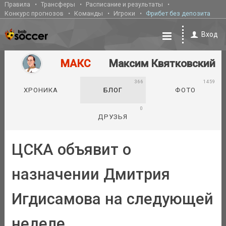
Правила
Трансферы
Расписание и результаты
Конкурс прогнозов
Команды
Игроки
Фрибет без депозита
Вход
МАКС
Максим Квятковский
366
1459
ХРОНИКА
БЛОГ
ФОТО
0
ДРУЗЬЯ
ЦСКА объявит о
назначении Дмитрия
Игдисамова на следующей
неделе