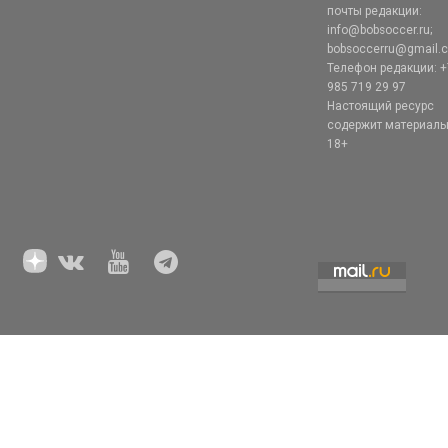
почты редакции:
info@bobsoccer.ru;
bobsoccerru@gmail.
Телефон редакции: +
985 719 29 97
Настоящий ресурс
содержит материал
18+