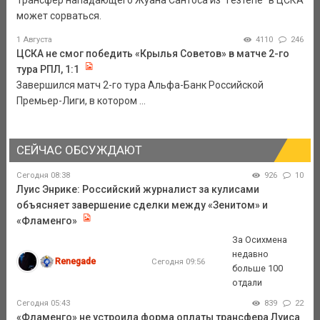
Трансфер нападающего Жуана Сантоса из "Гезтепе" в ЦСКА
может сорваться.
1 Августа
4110
246
ЦСКА не смог победить «Крылья Советов» в матче 2-го
тура РПЛ, 1:1
Завершился матч 2-го тура Альфа-Банк Российской
Премьер-Лиги, в котором ...
СЕЙЧАС ОБСУЖДАЮТ
Сегодня 08:38
926
10
Луис Энрике: Российский журналист за кулисами
объясняет завершение сделки между «Зенитом» и
«Фламенго»
За Осихмена
недавно
Renegade
Сегодня 09:56
больше 100
отдали
Сегодня 05:43
839
22
«Фламенго» не устроила форма оплаты трансфера Луиса