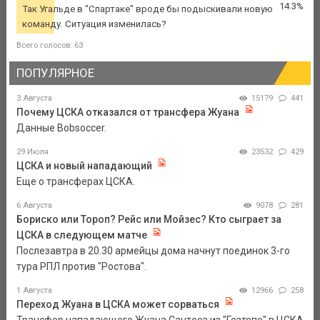
14.3%
Так Угальде в "Спартаке" вроде бы подыскивали новую
команду. Ситуация изменилась?
Всего голосов: 63
ПОПУЛЯРНОЕ
3 Августа
15179
441
Почему ЦСКА отказался от трансфера Жуана
Данные Bobsoccer.
29 Июля
23532
429
ЦСКА и новый нападающий
Еще о трансферах ЦСКА.
6 Августа
9078
281
Бориско или Тороп? Рейс или Мойзес? Кто сыграет за
ЦСКА в следующем матче
Послезавтра в 20.30 армейцы дома начнут поединок 3-го
тура РПЛ против "Ростова".
1 Августа
12966
258
Переход Жуана в ЦСКА может сорваться