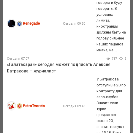
говорю и буду
говорить. В
условиях
лимита,
Renegade
Сегодня 09:50
иностранцы
должны быть на
голову сильнее
наших пацанов.
Иначе, не ...
Сегодня 07:07
717
5
«Галатасарай» сегодня может подписать Алексея
Батракова — журналист
У Батракова
отступные 20 по
контракту для
евро-клубов.
Значит если
PetroTvorets
Сегодня 09:48
турки
предлагают
около 20,
значит торгуют
за 15-18. Если ...