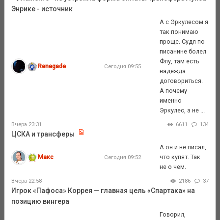
Энрике - источник
А с Эркулесом я
так понимаю
проще. Судя по
писанине болел
Флу, там есть
Renegade
Сегодня 09:55
надежда
договориться.
А почему
именно
Эркулес, а не ...
Вчера 23:31
6611
134
ЦСКА и трансферы
А он и не писал,
Макс
что купят. Так
Сегодня 09:52
не о чем.
Вчера 22:58
2186
37
Игрок «Пафоса» Коррея — главная цель «Спартака» на
позицию вингера
Говорил,