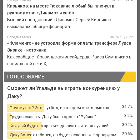
Кирьяков: на месте Тюкавина любый бы плюнул в
руководство «Динамо» и ушёл
Бывший нападающий «Динамо» Сергей Кирьяков
высказался об игре форварда ...
Сегодня 05:43
828
22
«Фламенго» не устроила форма оплаты трансфера Луиса
Энрике - источник
Как сообщает бразильская инсайдерша Раиса Симплисио в
социальной сети Х, ...
ГОЛОСОВАНИЕ
Сможет ли Угальде выиграть конкуренцию у
Даку?
31.7%
Почему нет? Это футбол, в котором все возможно
3.2%
Трудно сказать. Даку был хорош в "Рубине"
30.2%
Каждый будет стараться доказать, что он лучший
20.6%
Даку более стабилен, он будет основным форвардом