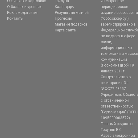
О фишках и карточках
Трибуна
Электронное
О баллах и уровнях
Календарь
периодическое
Рекламодателям
Результаты матчей
издание bobsoccer.r
Контакты
Прогнозы
("бобсоккер.ру")
Магазин подарков
зарегистрировано в
Карта сайта
Федеральной служб
по надзору в сфере
связи,
информационных
технологий и массо
коммуникаций
(Роскомнадзор) 19
января 2011г.
Свидетельство о
регистрации Эл
№ФС77-43557.
Учредитель: Общест
с ограниченной
ответственностью
"Борис-Медиа" (ОГРН
1095009003572)
Главный редактор:
Тосунян Б.С.
Адрес электронной