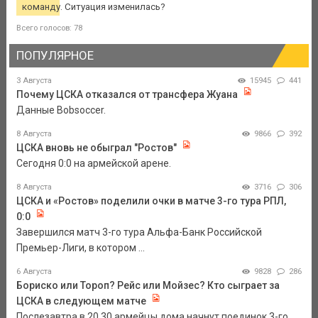
команду. Ситуация изменилась?
Всего голосов: 78
ПОПУЛЯРНОЕ
3 Августа
15945
441
Почему ЦСКА отказался от трансфера Жуана
Данные Bobsoccer.
8 Августа
9866
392
ЦСКА вновь не обыграл "Ростов"
Сегодня 0:0 на армейской арене.
8 Августа
3716
306
ЦСКА и «Ростов» поделили очки в матче 3-го тура РПЛ,
0:0
Завершился матч 3-го тура Альфа-Банк Российской
Премьер-Лиги, в котором ...
6 Августа
9828
286
Бориско или Тороп? Рейс или Мойзес? Кто сыграет за
ЦСКА в следующем матче
Послезавтра в 20.30 армейцы дома начнут поединок 3-го