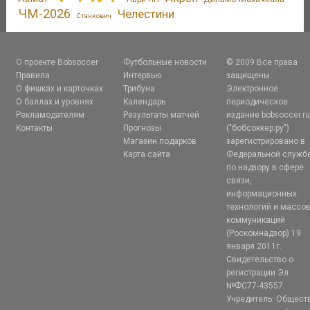
ЧМ-2026
Челестини
Станкович
О проекте Bobsoccer
Футбольные новости
© 2009 Все права
Правила
Интервью
защищены.
О фишках и карточках
Трибуна
Электронное
О баллах и уровнях
Календарь
периодическое
Рекламодателям
Результаты матчей
издание bobsoccer.r
Контакты
Прогнозы
("бобсоккер.ру")
Магазин подарков
зарегистрировано в
Карта сайта
Федеральной служб
по надзору в сфере
связи,
информационных
технологий и массо
коммуникаций
(Роскомнадзор) 19
января 2011г.
Свидетельство о
регистрации Эл
№ФС77-43557.
Учредитель: Общест