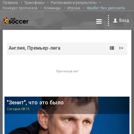
Правила
Трансферы
Расписание и результаты
Конкурс прогнозов
Команды
Игроки
Фрибет без депозита
Вход
Англия, Премьер-лига
Прогнозов нет
"Зенит", что это было
Сегодня 08:15