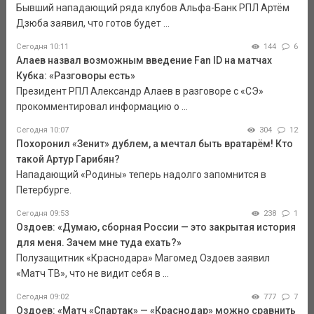
Бывший нападающий ряда клубов Альфа-Банк РПЛ Артём
Дзюба заявил, что готов будет ...
Сегодня 10:11
144
6
Алаев назвал возможным введение Fan ID на матчах
Кубка: «Разговоры есть»
Президент РПЛ Александр Алаев в разговоре с «СЭ»
прокомментировал информацию о ...
Сегодня 10:07
304
12
Похоронил «Зенит» дублем, а мечтал быть вратарём! Кто
такой Артур Гарибян?
Нападающий «Родины» теперь надолго запомнится в
Петербурге.
Сегодня 09:53
238
1
Оздоев: «Думаю, сборная России — это закрытая история
для меня. Зачем мне туда ехать?»
Полузащитник «Краснодара» Магомед Оздоев заявил
«Матч ТВ», что не видит себя в ...
Сегодня 09:02
777
7
Оздоев: «Матч «Спартак» — «Краснодар» можно сравнить