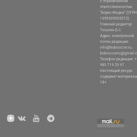
с ограниченной
ответственностью
"Борис-Медиа" (ОГРН
1095009003572)
Главный редактор:
Тосунян Б.С.
Адрес электронной
почты редакции:
info@bobsoccer.ru;
bobsoccerru@gmail.
Телефон редакции: +
985 719 29 97
Настоящий ресурс
содержит материал
18+