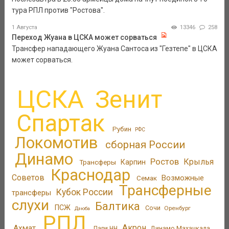
тура РПЛ против "Ростова".
1 Августа
13346
258
Переход Жуана в ЦСКА может сорваться
Трансфер нападающего Жуана Сантоса из "Гезтепе" в ЦСКА
может сорваться.
ЦСКА
Зенит
Спартак
Рубин
РФС
Локомотив
сборная России
Динамо
Ростов
Крылья
Трансферы
Карпин
Краснодар
Советов
Возможные
Семак
Трансферные
Кубок России
трансферы
слухи
Балтика
ПСЖ
Сочи
Оренбург
Дзюба
РПЛ
Акрон
Ахмат
Динамо Махачкала
Пари НН