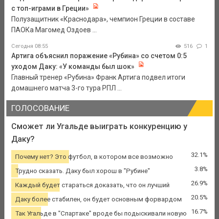
с топ-играми в Греции»
Полузащитник «Краснодара», чемпион Греции в составе
ПАОКа Магомед Оздоев ...
Сегодня 08:55
516
1
Артига объяснил поражение «Рубина» со счетом 0:5
уходом Даку: «У команды был шок»
Главный тренер «Рубина» Франк Артига подвел итоги
домашнего матча 3-го тура РПЛ ...
ГОЛОСОВАНИЕ
Сможет ли Угальде выиграть конкуренцию у
Даку?
32.1%
Почему нет? Это футбол, в котором все возможно
3.8%
Трудно сказать. Даку был хорош в "Рубине"
26.9%
Каждый будет стараться доказать, что он лучший
20.5%
Даку более стабилен, он будет основным форвардом
16.7%
Так Угальде в "Спартаке" вроде бы подыскивали новую