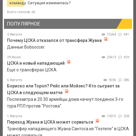
команду. Ситуация изменилась?
Всего голосов: 66
ПОПУЛЯРНОЕ
3 Августа
15264
441
Почему ЦСКА отказался от трансфера Жуана
Данные Bobsoccer.
29 Июля
23613
429
ЦСКА и новый нападающий
Еще о трансферах ЦСКА.
6 Августа
9236
286
Бориско или Тороп? Рейс или Мойзес? Кто сыграет за
ЦСКА в следующем матче
Послезавтра в 20.30 армейцы дома начнут поединок 3-го
тура РПЛ против "Ростова".
1 Августа
13015
258
Переход Жуана в ЦСКА может сорваться
Трансфер нападающего Жуана Сантоса из "Гезтепе" в ЦСКА
может сорваться.