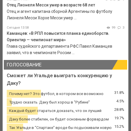
Отец Лионеля Месси умер в возрасте 68 лет
Отец и агент капитана сборной Аргентины по футболу
Лионеля Месси Хорхе Месси умер ...
Сегодня 13:58
99
3
Каманцев: «В РПЛ повысится планка единоборств.
Ориентир — чемпионат мира»
Глава судейского департамента РФС Павел Каманцев
заявил, что в чемпионате России ...
ГОЛОСОВАНИЕ
Сможет ли Угальде выиграть конкуренцию у
Даку?
31.8%
Почему нет? Это футбол, в котором все возможно
4.5%
Трудно сказать. Даку был хорош в "Рубине"
28.8%
Каждый будет стараться доказать, что он лучший
19.7%
Даку более стабилен, он будет основным форвардом
15.2%
Так Угальде в "Спартаке" вроде бы подыскивали новую