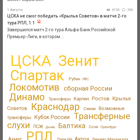
1 Августа
4134
246
ЦСКА не смог победить «Крылья Советов» в матче 2-го
тура РПЛ, 1:1
Завершился матч 2-го тура Альфа-Банк Российской
Премьер-Лиги, в котором ...
ЦСКА
Зенит
Спартак
Рубин
РФС
Локомотив
сборная России
Динамо
Ростов
Крылья
Трансферы
Карпин
Краснодар
Советов
Возможные
Семак
Трансферные
Кубок России
трансферы
слухи
Балтика
ПСЖ
Сочи
Оренбург
Дзюба
РПЛ
Акрон
Ахмат
Пари НН
Динамо Махачкала