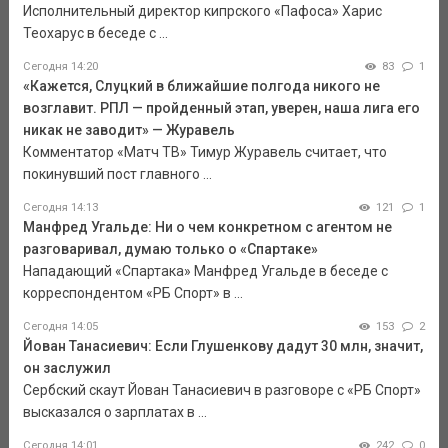
Исполнительный директор кипрского «Пафоса» Харис
Теохарус в беседе с ...
Сегодня 14:20
83
1
«Кажется, Слуцкий в ближайшие полгода никого не
возглавит. РПЛ — пройденный этап, уверен, наша лига его
никак не заводит» — Журавель
Комментатор «Матч ТВ» Тимур Журавель считает, что
покинувший пост главного ...
Сегодня 14:13
121
1
Манфред Угальде: Ни о чем конкретном с агентом не
разговаривал, думаю только о «Спартаке»
Нападающий «Спартака» Манфред Угальде в беседе с
корреспондентом «РБ Спорт» в ...
Сегодня 14:05
153
2
Йован Танасиевич: Если Глушенкову дадут 30 млн, значит,
он заслужил
Сербский скаут Йован Танасиевич в разговоре с «РБ Спорт»
высказался о зарплатах в ...
Сегодня 14:01
242
0