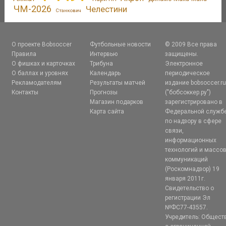
ЧМ-2026
Челестини
Станкович
О проекте Bobsoccer
Футбольные новости
© 2009 Все права
Правила
Интервью
защищены.
О фишках и карточках
Трибуна
Электронное
О баллах и уровнях
Календарь
периодическое
Рекламодателям
Результаты матчей
издание bobsoccer.r
Контакты
Прогнозы
("бобсоккер.ру")
Магазин подарков
зарегистрировано в
Карта сайта
Федеральной служб
по надзору в сфере
связи,
информационных
технологий и массо
коммуникаций
(Роскомнадзор) 19
января 2011г.
Свидетельство о
регистрации Эл
№ФС77-43557.
Учредитель: Общест