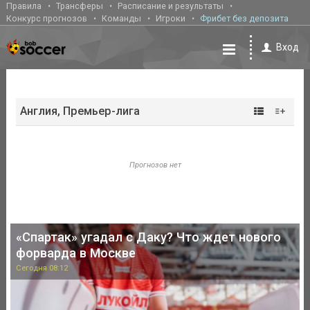
Правила
Трансферы
Расписание и результаты
Конкурс прогнозов
Команды
Игроки
Фрибет без депозита
Вход
Англия, Премьер-лига
Прогнозов нет
«Спартак» угадал с Даку? Что ждет нового
форварда в Москве
Сегодня 08:12