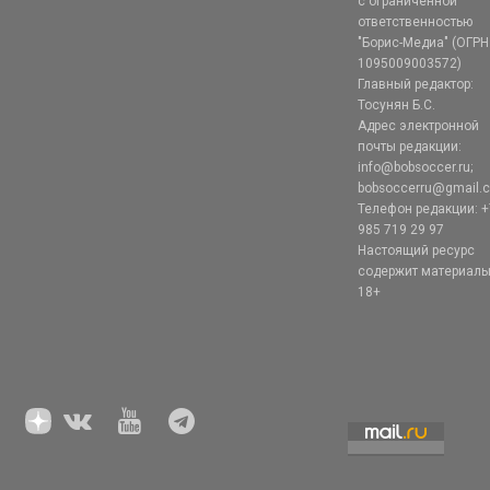
с ограниченной
ответственностью
"Борис-Медиа" (ОГРН
1095009003572)
Главный редактор:
Тосунян Б.С.
Адрес электронной
почты редакции:
info@bobsoccer.ru;
bobsoccerru@gmail.
Телефон редакции: +
985 719 29 97
Настоящий ресурс
содержит материал
18+