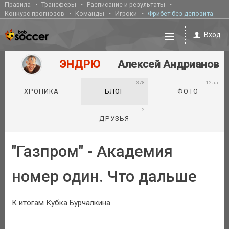
Правила
Трансферы
Расписание и результаты
Конкурс прогнозов
Команды
Игроки
Фрибет без депозита
Вход
ЭНДРЮ
Алексей Андрианов
378
1255
ХРОНИКА
БЛОГ
ФОТО
2
ДРУЗЬЯ
"Газпром" - Академия
номер один. Что дальше
К итогам Кубка Бурчалкина.