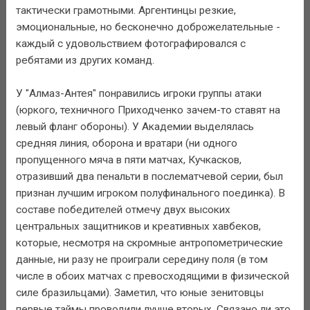
тактически грамотными. Аргентинцы резкие,
эмоциональные, но бесконечно доброжелательные -
каждый с удовольствием фотографировался с
ребятами из других команд.
У "Алмаз-Антея" понравились игроки группы атаки
(юркого, техничного Приходченко зачем-то ставят на
левый фланг обороны). У Академии выделялась
средняя линия, оборона и вратари (ни одного
пропущенного мяча в пяти матчах, Кучкасков,
отразивший два пенальти в послематчевой серии, был
признан лучшим игроком полуфинального поединка). В
составе победителей отмечу двух высоких
центральных защитников и креативных хавбеков,
которые, несмотря на скромные антропометрические
данные, ни разу не проиграли середину поля (в том
числе в обоих матчах с превосходящими в физической
силе бразильцами). Заметил, что юные зенитовцы
первые таймы проводили лучше вторых. Связано ли это