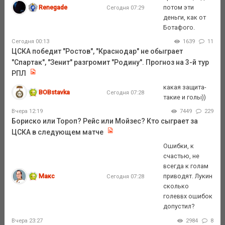
Renegade
потом эти
Сегодня 07:29
деньги, как от
Ботафого.
Сегодня 00:13
1639
11
ЦСКА победит "Ростов", "Краснодар" не обыграет
"Спартак", "Зенит" разгромит "Родину". Прогноз на 3-й тур
РПЛ
какая защита-
BOBstavka
Сегодня 07:28
такие и голы))
Вчера 12:19
7449
229
Бориско или Тороп? Рейс или Мойзес? Кто сыграет за
ЦСКА в следующем матче
Ошибки, к
счастью, не
всегда к голам
Макс
приводят. Лукин
Сегодня 07:28
сколько
голеввх ошибок
допустил?
Вчера 23:27
2984
8