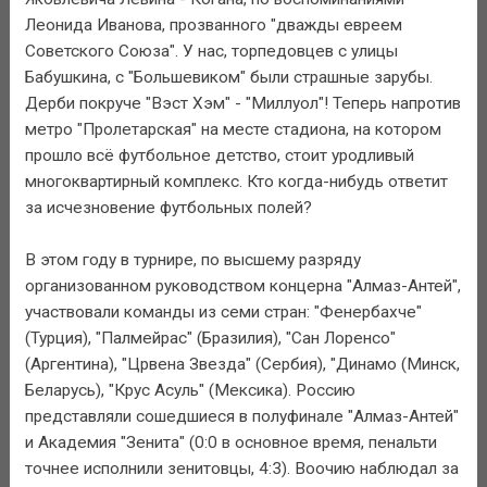
Леонида Иванова, прозванного "дважды евреем
Советского Союза". У нас, торпедовцев с улицы
Бабушкина, с "Большевиком" были страшные зарубы.
Дерби покруче "Вэст Хэм" - "Миллуол"! Теперь напротив
метро "Пролетарская" на месте стадиона, на котором
прошло всё футбольное детство, стоит уродливый
многоквартирный комплекс. Кто когда-нибудь ответит
за исчезновение футбольных полей?
В этом году в турнире, по высшему разряду
организованном руководством концерна "Алмаз-Антей",
участвовали команды из семи стран: "Фенербахче"
(Турция), "Палмейрас" (Бразилия), "Сан Лоренсо"
(Аргентина), "Црвена Звезда" (Сербия), "Динамо (Минск,
Беларусь), "Крус Асуль" (Мексика). Россию
представляли сошедшиеся в полуфинале "Алмаз-Антей"
и Академия "Зенита" (0:0 в основное время, пенальти
точнее исполнили зенитовцы, 4:3). Воочию наблюдал за