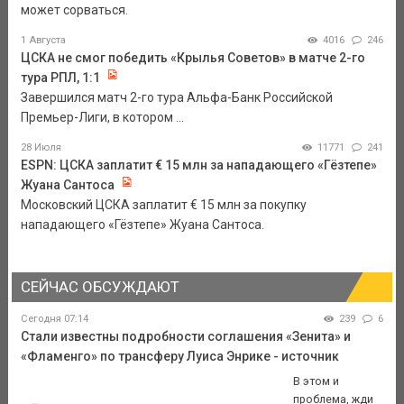
может сорваться.
1 Августа
4016
246
ЦСКА не смог победить «Крылья Советов» в матче 2-го
тура РПЛ, 1:1
Завершился матч 2-го тура Альфа-Банк Российской
Премьер-Лиги, в котором ...
28 Июля
11771
241
ESPN: ЦСКА заплатит € 15 млн за нападающего «Гёзтепе»
Жуана Сантоса
Московский ЦСКА заплатит € 15 млн за покупку
нападающего «Гёзтепе» Жуана Сантоса.
СЕЙЧАС ОБСУЖДАЮТ
Сегодня 07:14
239
6
Стали известны подробности соглашения «Зенита» и
«Фламенго» по трансферу Луиса Энрике - источник
В этом и
проблема, жди