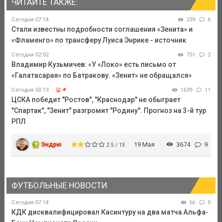
ЧИТАЙТЕ ТАКЖЕ:
Сегодня 07:14
239
6
Стали известны подробности соглашения «Зенита» и
«Фламенго» по трансферу Луиса Энрике - источник
Сегодня 02:02
751
2
Владимир Кузьмичев: «У «Локо» есть письмо от
«Галатасарая» по Батракову. «Зенит» не обращался»
Сегодня 00:13
1639
11
ЦСКА победит "Ростов", "Краснодар" не обыграет
"Спартак", "Зенит" разгромит "Родину". Прогноз на 3-й тур
РПЛ
Эндрю
19 Мая
3674
9
2.5 / 13
ФУТБОЛЬНЫЕ НОВОСТИ
Сегодня 07:14
66
0
КДК дисквалифицировал Касинтуру на два матча Альфа-