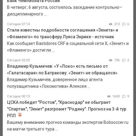
Банк Чемпионата России
В четверг, 6 августа, состоялось заседание контрольно–
дисциплинарного ...
Сегодня 07:14
213
6
Стали известны подробности соглашения «Зенита» и
«Фламенго» по трансферу Луиса Энрике - источник
Как сообщает Bastidores CRF в социальной сети Х, «Зенит» и
«Фламенго» достигли ...
Сегодня 02:02
736
2
Владимир Кузьмичев: «У «Локо» есть письмо от
«Галатасарая» по Батракову. «Зенит» не обращался»
Владимир Кузьмичёв, доверенное лицо агента
полузащитника «Локомотива» Алексея ...
Сегодня 00:13
1600
9
ЦСКА победит "Ростов", "Краснодар" не обыграет
"Спартак", "Зенит" разгромит "Родину". Прогноз на 3-й тур
РПЛ
Вашему вниманию прогноз команды экспертов Bobsoccer.ru
на матчи третьего тура ...