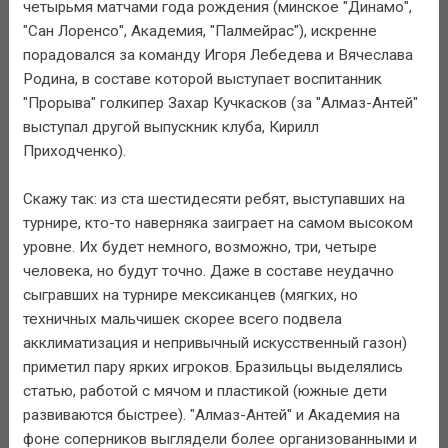
четырьмя матчами года рождения (минское "Динамо",
"Сан Лоренсо", Академия, "Палмейрас"), искренне
порадовался за команду Игоря Лебедева и Вячеслава
Родина, в составе которой выступает воспитанник
"Прорыва" голкипер Захар Кучкасков (за "Алмаз-Антей"
выступал другой выпускник клуба, Кирилл
Приходченко).
Скажу так: из ста шестидесяти ребят, выступавших на
турнире, кто-то наверняка заиграет на самом высоком
уровне. Их будет немного, возможно, три, четыре
человека, но будут точно. Даже в составе неудачно
сыгравших на турнире мексиканцев (мягких, но
техничных мальчишек скорее всего подвела
акклиматизация и непривычный искусственный газон)
приметил пару ярких игроков. Бразильцы выделялись
статью, работой с мячом и пластикой (южные дети
развиваются быстрее). "Алмаз-Антей" и Академия на
фоне соперников выглядели более организованными и