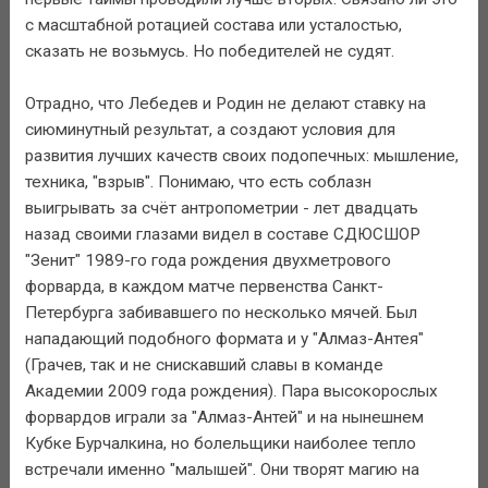
с масштабной ротацией состава или усталостью,
сказать не возьмусь. Но победителей не судят.
Отрадно, что Лебедев и Родин не делают ставку на
сиюминутный результат, а создают условия для
развития лучших качеств своих подопечных: мышление,
техника, "взрыв". Понимаю, что есть соблазн
выигрывать за счёт антропометрии - лет двадцать
назад своими глазами видел в составе СДЮСШОР
"Зенит" 1989-го года рождения двухметрового
форварда, в каждом матче первенства Санкт-
Петербурга забивавшего по несколько мячей. Был
нападающий подобного формата и у "Алмаз-Антея"
(Грачев, так и не снискавший славы в команде
Академии 2009 года рождения). Пара высокорослых
форвардов играли за "Алмаз-Антей" и на нынешнем
Кубке Бурчалкина, но болельщики наиболее тепло
встречали именно "малышей". Они творят магию на