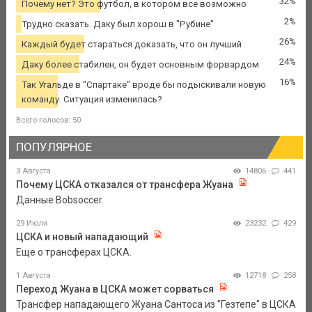
32%
Почему нет? Это футбол, в котором все возможно
2%
Трудно сказать. Даку был хорош в "Рубине"
26%
Каждый будет стараться доказать, что он лучший
24%
Даку более стабилен, он будет основным форвардом
16%
Так Угальде в "Спартаке" вроде бы подыскивали новую
команду. Ситуация изменилась?
Всего голосов: 50
ПОПУЛЯРНОЕ
3 Августа
14806
441
Почему ЦСКА отказался от трансфера Жуана
Данные Bobsoccer.
29 Июля
23232
429
ЦСКА и новый нападающий
Еще о трансферах ЦСКА.
1 Августа
12718
258
Переход Жуана в ЦСКА может сорваться
Трансфер нападающего Жуана Сантоса из "Гезтепе" в ЦСКА