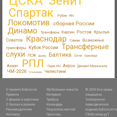
ЦСКА
Зенит
Спартак
Рубин
РФС
Локомотив
сборная России
Динамо
Ростов
Крылья
Трансферы
Карпин
Краснодар
Советов
Возможные
Семак
Трансферные
Кубок России
трансферы
слухи
Балтика
ПСЖ
Сочи
Оренбург
Дзюба
РПЛ
Акрон
Ахмат
Пари НН
Динамо Махачкала
ЧМ-2026
Челестини
Станкович
О проекте Bobsoccer
Футбольные новости
© 2009 Все права
Правила
Интервью
защищены.
О фишках и карточках
Трибуна
Электронное
О баллах и уровнях
Календарь
периодическое
Рекламодателям
Результаты матчей
издание bobsoccer.r
Контакты
Прогнозы
("бобсоккер.ру")