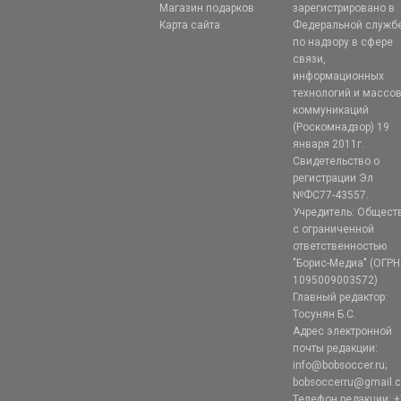
Магазин подарков
зарегистрировано в
Карта сайта
Федеральной служб
по надзору в сфере
связи,
информационных
технологий и массо
коммуникаций
(Роскомнадзор) 19
января 2011г.
Свидетельство о
регистрации Эл
№ФС77-43557.
Учредитель: Общест
с ограниченной
ответственностью
"Борис-Медиа" (ОГРН
1095009003572)
Главный редактор:
Тосунян Б.С.
Адрес электронной
почты редакции:
info@bobsoccer.ru;
bobsoccerru@gmail.
Телефон редакции: +