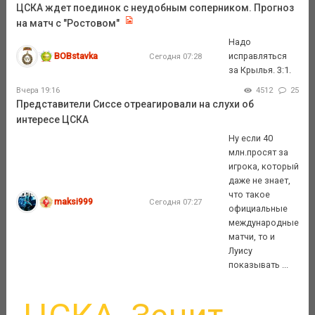
ЦСКА ждет поединок с неудобным соперником. Прогноз
на матч с "Ростовом"
Надо
BOBstavka
исправляться
Сегодня 07:28
за Крылья. 3:1.
Вчера 19:16
4512
25
Представители Сиссе отреагировали на слухи об
интересе ЦСКА
Ну если 40
млн.просят за
игрока, который
даже не знает,
что такое
maksi999
Сегодня 07:27
официальные
международные
матчи, то и
Луису
показывать ...