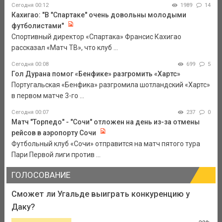
Сегодня 00:12
1989
14
Кахигао: "В "Спартаке" очень довольны молодыми
футболистами"
Спортивный директор «Спартака» Франсис Кахигао
рассказал «Матч ТВ», что клуб ...
Сегодня 00:08
699
5
Гол Дурана помог «Бенфике» разгромить «Хартс»
Португальская «Бенфика» разгромила шотландский «Хартс»
в первом матче 3-го ...
Сегодня 00:07
237
0
Матч "Торпедо" - "Сочи" отложен на день из-за отмены
рейсов в аэропорту Сочи
Футбольный клуб «Сочи» отправится на матч пятого тура
Пари Первой лиги против ...
ГОЛОСОВАНИЕ
Сможет ли Угальде выиграть конкуренцию у
Даку?