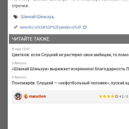
строчке.
Шанхай Шеньхуа
,
www.rbc.ru%3A%2F%2Fyandex.ru%2F
ЧИТАЙТЕ ТАКЖЕ:
Вчера 13:41
Цветков: если Слуцкий не растерял свои амбиции, то пом
3 Августа
«Шанхай Шэньхуа» выражает искреннюю благодарность Ле
3 Августа
Пономарёв: Слуцкий — «нефутбольный человек», пускай и
maruchon
4.2 / 5