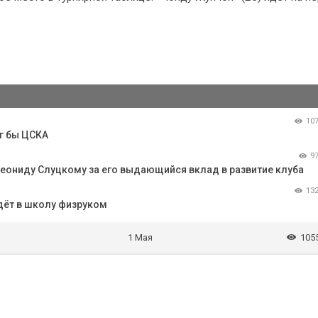
10
ог бы ЦСКА
9
ониду Слуцкому за его выдающийся вклад в развитие клуба
13
дёт в школу физруком
1 Мая
105