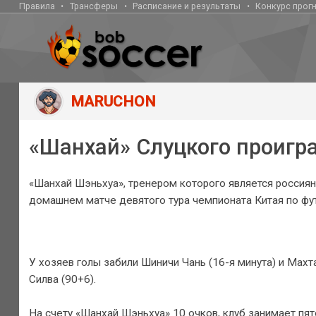
Правила
Трансферы
Расписание и результаты
Конкурс прог
MARUCHON
«Шанхай» Слуцкого проигр
«Шанхай Шэньхуа», тренером которого является россиян
домашнем матче девятого тура чемпионата Китая по фу
У хозяев голы забили Шиничи Чань (16-я минута) и Махта
Силва (90+6).
На счету «Шанхай Шэньхуа» 10 очков, клуб занимает пят