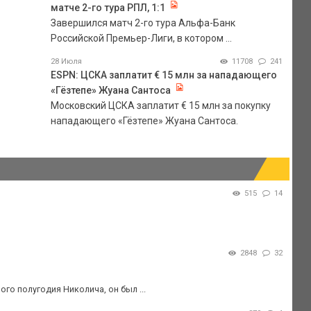
матче 2-го тура РПЛ, 1:1
Завершился матч 2-го тура Альфа-Банк
Российской Премьер-Лиги, в котором ...
28 Июля
11708
241
ESPN: ЦСКА заплатит € 15 млн за нападающего
«Гёзтепе» Жуана Сантоса
Московский ЦСКА заплатит € 15 млн за покупку
нападающего «Гёзтепе» Жуана Сантоса.
515
14
2848
32
о полугодия Николича, он был ...