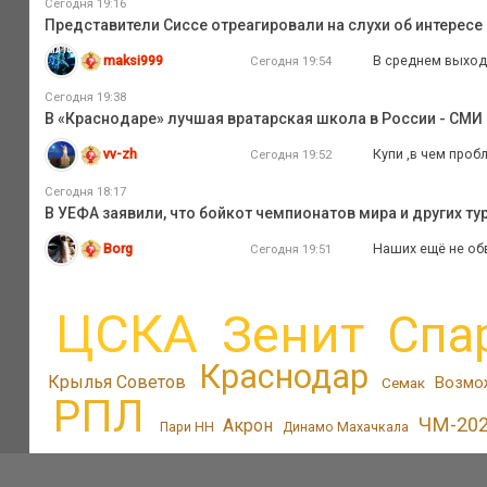
Сегодня 19:16
Представители Сиссе отреагировали на слухи об интересе
maksi999
В среднем выходи
Сегодня 19:54
Сегодня 19:38
В «Краснодаре» лучшая вратарская школа в России - СМИ
vv-zh
Купи ,в чем проб
Сегодня 19:52
Сегодня 18:17
В УЕФА заявили, что бойкот чемпионатов мира и других т
Borg
Наших ещё не об
Сегодня 19:51
ЦСКА
Зенит
Спа
Краснодар
Крылья Советов
Возмо
Семак
РПЛ
ЧМ-20
Акрон
Пари НН
Динамо Махачкала