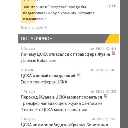
17.1%
Так Угальде в "Спартаке" вроде бы
подыскивали новую команду. Ситуация
изменилась?
Всего голосов: 41
ПОПУЛЯРНОЕ
3 Августа
14641
441
Почему ЦСКА отказался от трансфера Жуана
Данные Bobsoccer.
29 Июля
23116
429
ЦСКА и новый нападающий
Еще о трансферах ЦСКА.
1 Августа
12606
258
Переход Жуана в ЦСКА может сорваться
Трансфер нападающего Жуана Сантоса из
"Гезтепе" в ЦСКА может сорваться.
1 Августа
3986
246
ЦСКА не смог победить «Крылья Советов» в