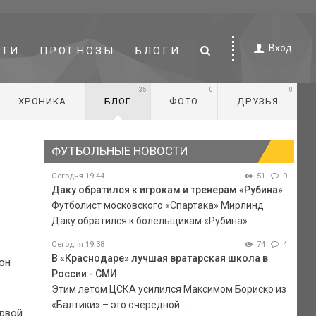
Вход
СТИ
ПРОГНОЗЫ
БЛОГИ
35
0
0
ХРОНИКА
БЛОГ
ФОТО
ДРУЗЬЯ
ФУТБОЛЬНЫЕ НОВОСТИ
Сегодня 19:44
51
0
Даку обратился к игрокам и тренерам «Рубина»
Футболист московского «Спартака» Мирлинд
Даку обратился к болельщикам «Рубина» ...
Сегодня 19:38
74
4
В «Краснодаре» лучшая вратарская школа в
тон
России - СМИ
Этим летом ЦСКА усилился Максимом Бориско из
«Балтики» – это очередной ...
ервой