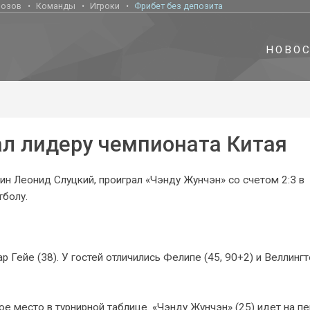
нозов
Команды
Игроки
Фрибет без депозита
НОВО
ал лидеру чемпионата Китая
ин Леонид Слуцкий, проиграл «Чэнду Жунчэн» со счетом 2:3 в
тболу.
р Гейе (38). У гостей отличились Фелипе (45, 90+2) и Веллинг
ое место в турнирной таблице. «Чэнду Жунчэн» (25) идет на п