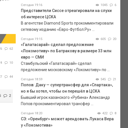
Сегодня 19:16
1045
6
Представители Сиссе отреагировали на слухи
об интересе ЦСКА
В агентстве Diamond Sports прокомментировали
сетевому изданию «Евро-Футбол.Ру» ...
Сегодня 19:15
605
20
«Галатасарай» сделал предложение
76
62
«Локомотиву» по Батракову в размере 33 млн
евро — СМИ
74
10
Стамбульский «Галатасарай» сделал
предложение московскому «Локомотиву» по ...
27
44
Сегодня 18:59
545
21
Попов: Даку — супертрансфер для «Спартака»,
но я бы хотел, чтобы он перешёл в ЦСКА
5
2
Бывший игрок казанского «Рубина» Александр
Попов прокомментировал трансфер ...
Сегодня 18:20
422
8
СЭ: «Оренбург» может арендовать Лукаса Вера
у «Локомотива»