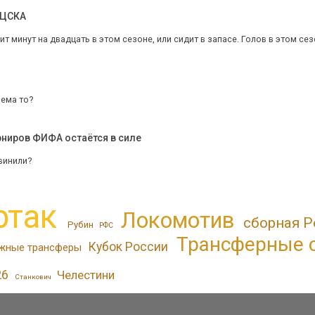
 ЦСКА
т минут на двадцать в этом сезоне, или сидит в запасе. Голов в этом сез
лема то?
урниров ФИФА остаётся в силе
винили?
ртак
Локомотив
сборная Р
Рубин
РФС
Трансферные 
Кубок России
жные трансферы
26
Челестини
Станкович