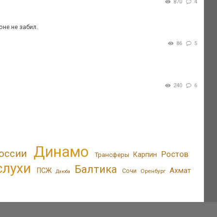
870
4
оне не забил.
86
5
240
6
Динамо
оссии
Ростов
Трансферы
Карпин
слухи
Балтика
Ахмат
ПСЖ
Сочи
Оренбург
Дзюба