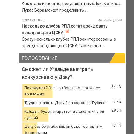
Как стало известно, полузащитник «Локомотива»
Лукас Вера может продолжить ...
Сегодня 18:20
2936
33
Несколько клубов РПЛ хотят арендовать
нападающего ЦСКА
Сразу несколько клубов РПЛ заинтересованы в
аренде нападающего ЦСКА Тамерлана ...
ГОЛОСОВАНИЕ
Сможет ли Угальде выиграть
конкуренцию у Даку?
34.1%
Почему нет? Это футбол, в котором все
возможно
2.4%
Трудно сказать. Даку был хорош в "Рубине"
29.3%
Каждый будет стараться доказать, что он
лучший
17.1%
Даку более стабилен, он будет основным
форвардом