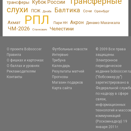
Трансферные
Кубок России
трансферы
слухи
Балтика
ПСЖ
Сочи
Оренбург
Дзюба
РПЛ
Акрон
Ахмат
Пари НН
Динамо Махачкала
ЧМ-2026
Челестини
Станкович
О проекте Bobsoccer
Футбольные новости
© 2009 Все права
Правила
Интервью
защищены.
О фишках и карточках
Трибуна
Электронное
О баллах и уровнях
Календарь
периодическое
Рекламодателям
Результаты матчей
издание bobsoccer.r
Контакты
Прогнозы
("бобсоккер.ру")
Магазин подарков
зарегистрировано в
Карта сайта
Федеральной служб
по надзору в сфере
связи,
информационных
технологий и массо
коммуникаций
(Роскомнадзор) 19
января 2011г.