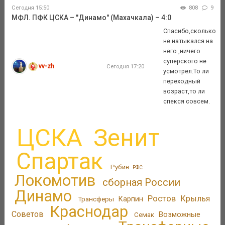
Сегодня 15:50
808
9
МФЛ. ПФК ЦСКА – "Динамо" (Махачкала) – 4:0
Спасибо,сколько
не натыкался на
него ,ничего
суперского не
vv-zh
Сегодня 17:20
усмотрел.То ли
переходный
возраст,то ли
спекся совсем.
ЦСКА
Зенит
Спартак
Рубин
РФС
Локомотив
сборная России
Динамо
Ростов
Крылья
Трансферы
Карпин
Краснодар
Советов
Возможные
Семак