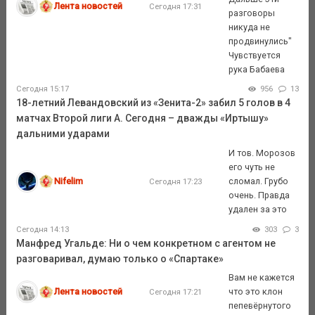
Лента новостей
Сегодня 17:31
разговоры
никуда не
продвинулись"
Чувствуется
рука Бабаева
Сегодня 15:17
956
13
18-летний Левандовский из «Зенита-2» забил 5 голов в 4
матчах Второй лиги А. Сегодня – дважды «Иртышу»
дальними ударами
И тов. Морозов
его чуть не
Nifelim
сломал. Грубо
Сегодня 17:23
очень. Правда
удален за это
Сегодня 14:13
303
3
Манфред Угальде: Ни о чем конкретном с агентом не
разговаривал, думаю только о «Спартаке»
Вам не кажется
Лента новостей
что это клон
Сегодня 17:21
пепевёрнутого