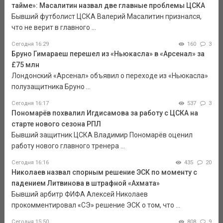
тайме»: Масалитин назвал две главные проблемы ЦСКА
Бывший футболист ЦСКА Валерий Масалитин признался,
что не верит в главного ...
Сегодня 16:29
160
3
Бруно Гимараеш перешел из «Ньюкасла» в «Арсенал» за
£75 млн
Лондонский «Арсенал» объявил о переходе из «Ньюкасла»
полузащитника Бруно ...
Сегодня 16:17
537
3
Пономарёв похвалил Игдисамова за работу с ЦСКА на
старте нового сезона РПЛ
Бывший защитник ЦСКА Владимир Пономарёв оценил
работу нового главного тренера ...
Сегодня 16:16
435
20
Николаев назвал спорным решение ЭСК по моменту с
падением Литвинова в штрафной «Ахмата»
Бывший арбитр ФИФА Алексей Николаев
прокомментировал «СЭ» решение ЭСК о том, что ...
Сегодня 15:50
808
9