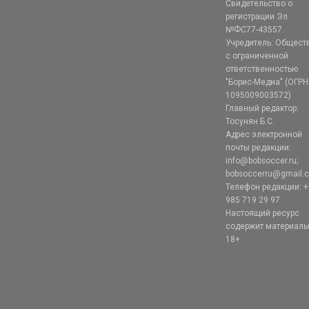
Свидетельство о
регистрации Эл
№ФС77-43557.
Учредитель: Общест
с ограниченной
ответственностью
"Борис-Медиа" (ОГРН
1095009003572)
Главный редактор:
Тосунян Б.С.
Адрес электронной
почты редакции:
info@bobsoccer.ru;
bobsoccerru@gmail.
Телефон редакции: +
985 719 29 97
Настоящий ресурс
содержит материал
18+