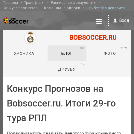
Правила
Трансферы
Расписание и результаты
Конкурс прогнозов
Команды
Игроки
Фрибет без депозита
Вход
BOBSOCCER.RU
392
2172
ХРОНИКА
БЛОГ
ФОТО
14
ДРУЗЬЯ
Конкурс Прогнозов на
Bobsoccer.ru. Итоги 29-го
тура РПЛ
Подводим итоги двадцать девятого тура командного