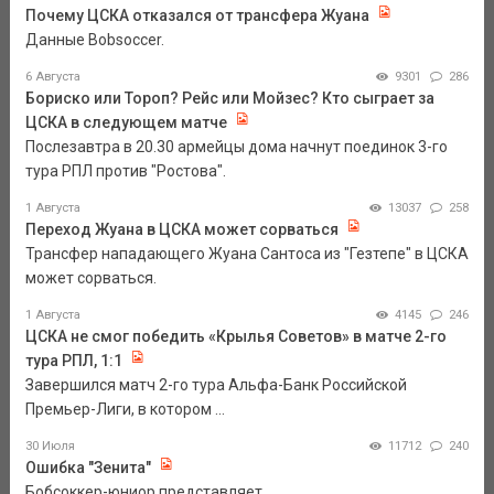
Почему ЦСКА отказался от трансфера Жуана
Данные Bobsoccer.
6 Августа
9301
286
Бориско или Тороп? Рейс или Мойзес? Кто сыграет за
ЦСКА в следующем матче
Послезавтра в 20.30 армейцы дома начнут поединок 3-го
тура РПЛ против "Ростова".
1 Августа
13037
258
Переход Жуана в ЦСКА может сорваться
Трансфер нападающего Жуана Сантоса из "Гезтепе" в ЦСКА
может сорваться.
1 Августа
4145
246
ЦСКА не смог победить «Крылья Советов» в матче 2-го
тура РПЛ, 1:1
Завершился матч 2-го тура Альфа-Банк Российской
Премьер-Лиги, в котором ...
30 Июля
11712
240
Ошибка "Зенита"
Бобсоккер-юниор представляет.