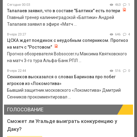
Сегодня 00:03
463
1
Талалаев заявил, что в составе "Балтики" есть потери
Главный тренер калининградской «Балтики» Андрей
Талалаев заявил в эфире «Матч ...
Вчера 23:27
646
4
ЦСКА ждет поединок с неудобным соперником. Прогноз
на матч с "Ростовом"
Прогноз обозревателя Bobsoccer.ru Максима Квятковского
на матч 3-го тура Альфа-Банк РПЛ ...
Вчера 22:44
516
0
Сенников высказался о словах Баринова про побег
игроков из «Локомотива»
Бывший защитник московского «Локомотива» Дмитрий
Сенников прокомментировал ...
ГОЛОСОВАНИЕ
Сможет ли Угальде выиграть конкуренцию у
Даку?