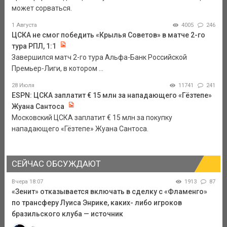
может сорваться.
1 Августа
4005
246
ЦСКА не смог победить «Крылья Советов» в матче 2-го
тура РПЛ, 1:1
Завершился матч 2-го тура Альфа-Банк Российской
Премьер-Лиги, в котором ...
28 Июля
11741
241
ESPN: ЦСКА заплатит € 15 млн за нападающего «Гёзтепе»
Жуана Сантоса
Московский ЦСКА заплатит € 15 млн за покупку
нападающего «Гёзтепе» Жуана Сантоса.
СЕЙЧАС ОБСУЖДАЮТ
Вчера 18:07
1913
87
«Зенит» отказывается включать в сделку с «Фламенго»
по трансферу Луиса Энрике, каких- либо игроков
бразильского клуба — источник