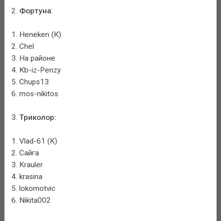
2.
Фортуна
:
1. Heneken (К)
2. Chel
3. На районе
4. Kb-iz-Penzy
5. Chups13
6. mos-nikitos
3.
Триколор:
1. Vlad-61 (К)
2. Сайга
3. Krauler
4. krasina
5. lokomotvic
6. Nikita002