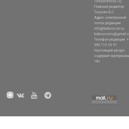
1095009003572)
Главный редактор:
Тосунян Б.С.
Адрес электронной
почты редакции:
info@bobsoccer.ru;
bobsoccerru@gmail.
Телефон редакции: +
985 719 29 97
Настоящий ресурс
содержит материал
18+