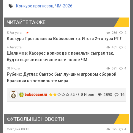
Конкурс прогнозов
,
ЧМ-2026
ЧИТАЙТЕ ТАКЖЕ:
5 Августа
286
2
Конкурс Прогнозов на Bobsoccer.ru. Итоги 2-го тура РПЛ
4 Августа
401
0
Шалимов: Касерес в эпизоде с пенальти сыграл так,
будто еще не включил мозги после ЧМ
31 Июля
591
4
Рубенс: Дуглас Сантос был лучшим игроком сборной
Бразилии на чемпионате мира
bobsoccer.ru
8 Июня
2890
16
2.3 / 3
ФУТБОЛЬНЫЕ НОВОСТИ
Сегодня 00:13
375
4