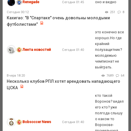
Renegade
оно и видно
Сегодня 01:45
Сегодня 00:12
251
8
Кахигао: "В "Спартаке" очень довольны молодыми
футболистами"
это конечно все
хорошо.Но где
крайний
Лента новостей
полузащитник?
Сегодня 01:40
молодежью
чемпионат не
выйграть.
Вчера 18:20
7689
64
Несколько клубов РПЛ хотят арендовать нападающего
ЦСКА
кто такой
Воронов? видел
его кто? уже
полгода слышу
о каком то
Bobsoccer News
Сегодня 01:40
Воронове-
промелькнул