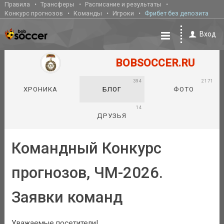
Правила
Трансферы
Расписание и результаты
Конкурс прогнозов
Команды
Игроки
Фрибет без депозита
Вход
BOBSOCCER.RU
394
2171
ХРОНИКА
БЛОГ
ФОТО
14
ДРУЗЬЯ
Командный Конкурс
прогнозов, ЧМ-2026.
Заявки команд
Уважаемые посетители!