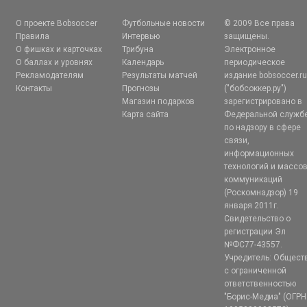
О проекте Bobsoccer
Футбольные новости
© 2009 Все права
Правила
Интервью
защищены.
О фишках и карточках
Трибуна
Электронное
О баллах и уровнях
Календарь
периодическое
Рекламодателям
Результаты матчей
издание bobsoccer.r
Контакты
Прогнозы
("бобсоккер.ру")
Магазин подарков
зарегистрировано в
Карта сайта
Федеральной служб
по надзору в сфере
связи,
информационных
технологий и массо
коммуникаций
(Роскомнадзор) 19
января 2011г.
Свидетельство о
регистрации Эл
№ФС77-43557.
Учредитель: Общест
с ограниченной
ответственностью
"Борис-Медиа" (ОГРН