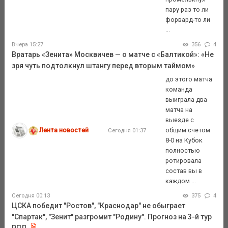
пару раз то ли
форвард-то ли
...
Вчера 15:27
356
4
Вратарь «Зенита» Москвичев — о матче с «Балтикой»: «Не
зря чуть подтолкнул штангу перед вторым таймом»
до этого матча
команда
выиграла два
матча на
выезде с
Лента новостей
общим счетом
Сегодня 01:37
8-0 на Кубок
полностью
ротировала
состав вы в
каждом ...
Сегодня 00:13
375
4
ЦСКА победит "Ростов", "Краснодар" не обыграет
"Спартак", "Зенит" разгромит "Родину". Прогноз на 3-й тур