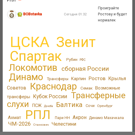
РПЛ
Проиграйте
BOBstavka
Ростову и будет
Сегодня 01:32
нормалек
ЦСКА
Зенит
Спартак
Рубин
РФС
Локомотив
сборная России
Динамо
Ростов
Крылья
Трансферы
Карпин
Краснодар
Советов
Возможные
Семак
Трансферные
Кубок России
трансферы
слухи
Балтика
ПСЖ
Сочи
Оренбург
Дзюба
РПЛ
Акрон
Ахмат
Пари НН
Динамо Махачкала
ЧМ-2026
Челестини
Станкович