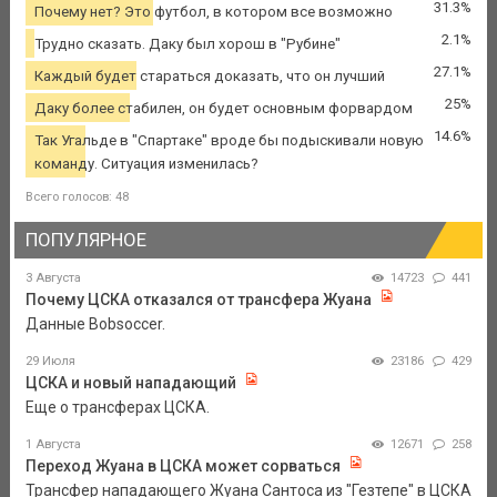
31.3%
Почему нет? Это футбол, в котором все возможно
2.1%
Трудно сказать. Даку был хорош в "Рубине"
27.1%
Каждый будет стараться доказать, что он лучший
25%
Даку более стабилен, он будет основным форвардом
14.6%
Так Угальде в "Спартаке" вроде бы подыскивали новую
команду. Ситуация изменилась?
Всего голосов: 48
ПОПУЛЯРНОЕ
3 Августа
14723
441
Почему ЦСКА отказался от трансфера Жуана
Данные Bobsoccer.
29 Июля
23186
429
ЦСКА и новый нападающий
Еще о трансферах ЦСКА.
1 Августа
12671
258
Переход Жуана в ЦСКА может сорваться
Трансфер нападающего Жуана Сантоса из "Гезтепе" в ЦСКА