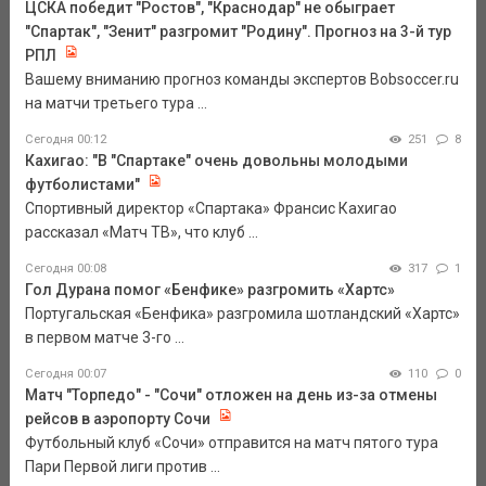
ЦСКА победит "Ростов", "Краснодар" не обыграет
"Спартак", "Зенит" разгромит "Родину". Прогноз на 3-й тур
РПЛ
Вашему вниманию прогноз команды экспертов Bobsoccer.ru
на матчи третьего тура ...
Сегодня 00:12
251
8
Кахигао: "В "Спартаке" очень довольны молодыми
футболистами"
Спортивный директор «Спартака» Франсис Кахигао
рассказал «Матч ТВ», что клуб ...
Сегодня 00:08
317
1
Гол Дурана помог «Бенфике» разгромить «Хартс»
Португальская «Бенфика» разгромила шотландский «Хартс»
в первом матче 3-го ...
Сегодня 00:07
110
0
Матч "Торпедо" - "Сочи" отложен на день из-за отмены
рейсов в аэропорту Сочи
Футбольный клуб «Сочи» отправится на матч пятого тура
Пари Первой лиги против ...