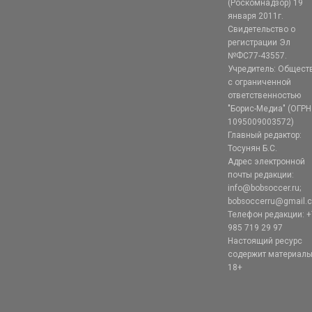
(Роскомнадзор) 19
января 2011г.
Свидетельство о
регистрации Эл
№ФС77-43557.
Учредитель: Общест
с ограниченной
ответственностью
"Борис-Медиа" (ОГРН
1095009003572)
Главный редактор:
Тосунян Б.С.
Адрес электронной
почты редакции:
info@bobsoccer.ru;
bobsoccerru@gmail.
Телефон редакции: +
985 719 29 97
Настоящий ресурс
содержит материал
18+