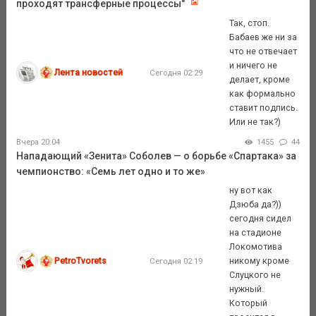
проходят трансферные процессы"
Так, стоп.
Бабаев же ни за
что не отвечает
и ничего не
Лента новостей
Сегодня 02:29
делает, кроме
как формально
ставит подпись.
Или не так?)
Вчера 20:04
1455
44
Нападающий «Зенита» Соболев — о борьбе «Спартака» за
чемпионство: «Семь лет одно и то же»
ну вот как
Дзюба да?))
сегодня сидел
на стадионе
Локомотива
PetroTvorets
никому кроме
Сегодня 02:19
Слуцкого не
нужный.
Который