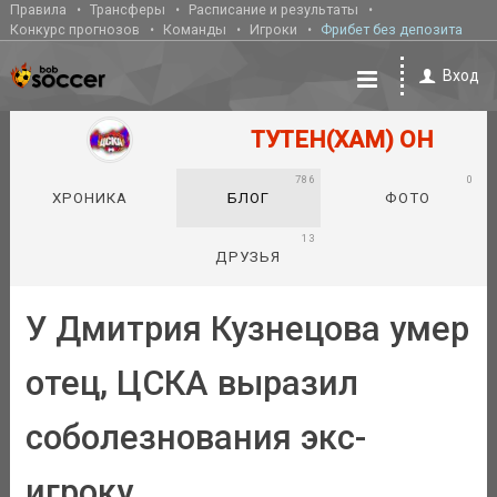
Правила
Трансферы
Расписание и результаты
Конкурс прогнозов
Команды
Игроки
Фрибет без депозита
Вход
ТУТЕН(ХАМ) ОН
786
0
ХРОНИКА
БЛОГ
ФОТО
13
ДРУЗЬЯ
У Дмитрия Кузнецова умер
отец, ЦСКА выразил
соболезнования экс-
игроку