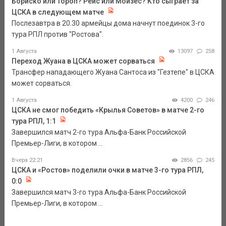
Бориско или Тороп? Рейс или Мойзес? Кто сыграет за
ЦСКА в следующем матче
Послезавтра в 20.30 армейцы дома начнут поединок 3-го
тура РПЛ против "Ростова".
1 Августа
13097
258
Переход Жуана в ЦСКА может сорваться
Трансфер нападающего Жуана Сантоса из "Гезтепе" в ЦСКА
может сорваться.
1 Августа
4200
246
ЦСКА не смог победить «Крылья Советов» в матче 2-го
тура РПЛ, 1:1
Завершился матч 2-го тура Альфа-Банк Российской
Премьер-Лиги, в котором ...
Вчера 22:21
2856
245
ЦСКА и «Ростов» поделили очки в матче 3-го тура РПЛ,
0:0
Завершился матч 3-го тура Альфа-Банк Российской
Премьер-Лиги, в котором ...