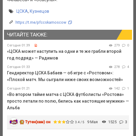
ЦСКА
,
Кузнецов
https://t.me/pfccskamoscow
ЧИТАЙТЕ ТАКЖЕ:
Сегодня 01:39
279
0
«ЦСКА может наступить на одни и те же грабли второй
год подряд» — Радимов
Сегодня 01:33
278
4
Гендиректор ЦСКА Бабаев — об игре с «Ростовом»:
«Плохой матч. Мы сыграли ниже своих возможностей»
Сегодня 01:21
142
1
«Во втором тайме матча с ЦСКА футболисты «Ростова»
просто летали по полю, бились как настоящие мужики» —
Альба
Тутен(хам) он
9 Мая
1525
3
3.4 / 5