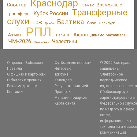
Краснодар
Советов
Возможные
Семак
Трансферные
Кубок России
трансферы
слухи
Балтика
ПСЖ
Сочи
Оренбург
Дзюба
РПЛ
Акрон
Ахмат
Пари НН
Динамо Махачкала
ЧМ-2026
Челестини
Станкович
О проекте Bobsoccer
Футбольные новости
© 2009 Все права
Правила
Интервью
защищены.
О фишках и карточках
Трибуна
Электронное
О баллах и уровнях
Календарь
периодическое
Рекламодателям
Результаты матчей
издание bobsoccer.r
Контакты
Прогнозы
("бобсоккер.ру")
Магазин подарков
зарегистрировано в
Карта сайта
Федеральной служб
по надзору в сфере
связи,
информационных
технологий и массо
коммуникаций