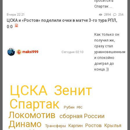
просится в
Спартак ...
Вчера 22:21
2894
254
ЦСКА и «Ростов» поделили очки в матче 3-го тура РПЛ,
0:0
Как только он
получил жк,
сразу стал
maksi999
уравновешенным
Сегодня 02:10
и спокойно
доиграл до
конца. ))
ЦСКА
Зенит
Спартак
Рубин
РФС
Локомотив
сборная России
Динамо
Ростов
Крылья
Трансферы
Карпин