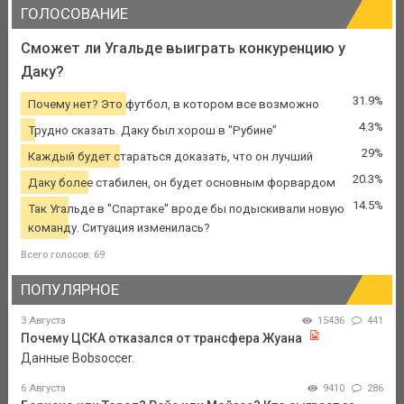
ГОЛОСОВАНИЕ
Сможет ли Угальде выиграть конкуренцию у
Даку?
31.9%
Почему нет? Это футбол, в котором все возможно
4.3%
Трудно сказать. Даку был хорош в "Рубине"
29%
Каждый будет стараться доказать, что он лучший
20.3%
Даку более стабилен, он будет основным форвардом
14.5%
Так Угальде в "Спартаке" вроде бы подыскивали новую
команду. Ситуация изменилась?
Всего голосов: 69
ПОПУЛЯРНОЕ
3 Августа
15436
441
Почему ЦСКА отказался от трансфера Жуана
Данные Bobsoccer.
6 Августа
9410
286