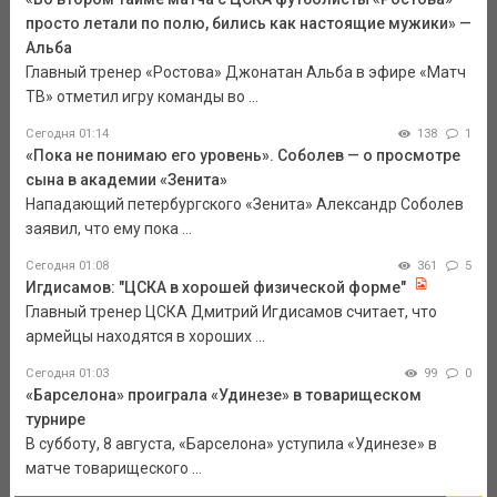
просто летали по полю, бились как настоящие мужики» —
Альба
Главный тренер «Ростова» Джонатан Альба в эфире «Матч
ТВ» отметил игру команды во ...
Сегодня 01:14
138
1
«Пока не понимаю его уровень». Соболев — о просмотре
сына в академии «Зенита»
Нападающий петербургского «Зенита» Александр Соболев
заявил, что ему пока ...
Сегодня 01:08
361
5
Игдисамов: "ЦСКА в хорошей физической форме"
Главный тренер ЦСКА Дмитрий Игдисамов считает, что
армейцы находятся в хороших ...
Сегодня 01:03
99
0
«Барселона» проиграла «Удинезе» в товарищеском
турнире
В субботу, 8 августа, «Барселона» уступила «Удинезе» в
матче товарищеского ...