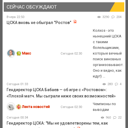
СЕЙЧАС ОБСУЖДАЮТ
Вчера 22:50
3290
204
ЦСКА вновь не обыграл "Ростов"
Колхоз - это
нынешний ЦСКА
с такими
болельщиками,
Макс
которые вечный
Сегодня 02:30
поиск виновных
организовывают.
Оно и видно, как
идут) ...
Сегодня 01:33
283
4
Гендиректор ЦСКА Бабаев — об игре с «Ростовом»:
«Плохой матч. Мы сыграли ниже своих возможностей»
Чемпионы по
Лента новостей
Сегодня 02:30
выводам
Сегодня 00:34
960
22
Гендиректор ЦСКА: "Мы не удовлетворены тем, как