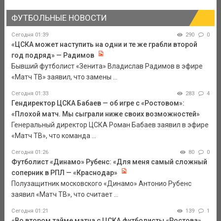
ФУТБОЛЬНЫЕ НОВОСТИ
Сегодня 01:39
290
0
«ЦСКА может наступить на одни и те же грабли второй
год подряд» — Радимов
Бывший футболист «Зенита» Владислав Радимов в эфире
«Матч ТВ» заявил, что замены ...
Сегодня 01:33
283
4
Гендиректор ЦСКА Бабаев — об игре с «Ростовом»:
«Плохой матч. Мы сыграли ниже своих возможностей»
Генеральный директор ЦСКА Роман Бабаев заявил в эфире
«Матч ТВ», что команда ...
Сегодня 01:26
80
0
Футболист «Динамо» Рубенс: «Для меня самый сложный
соперник в РПЛ — «Краснодар»
Полузащитник московского «Динамо» Антонио Рубенс
заявил «Матч ТВ», что считает ...
Сегодня 01:21
139
1
«Во втором тайме матча с ЦСКА футболисты «Ростова»