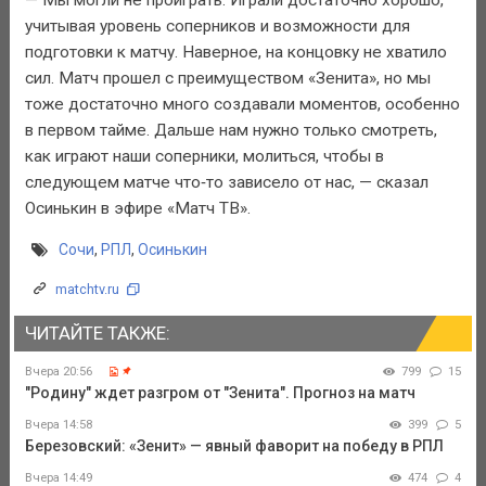
учитывая уровень соперников и возможности для
подготовки к матчу. Наверное, на концовку не хватило
сил. Матч прошел с преимуществом «Зенита», но мы
тоже достаточно много создавали моментов, особенно
в первом тайме. Дальше нам нужно только смотреть,
как играют наши соперники, молиться, чтобы в
следующем матче что‑то зависело от нас, — сказал
Осинькин в эфире «Матч ТВ».
Сочи
,
РПЛ
,
Осинькин
matchtv.ru
ЧИТАЙТЕ ТАКЖЕ:
Вчера 20:56
799
15
"Родину" ждет разгром от "Зенита". Прогноз на матч
Вчера 14:58
399
5
Березовский: «Зенит» — явный фаворит на победу в РПЛ
Вчера 14:49
474
4