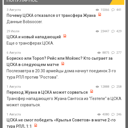
3 Августа
15066
441
Почему ЦСКА отказался от трансфера Жуана
Данные Bobsoccer.
29 Июля
23447
429
ЦСКА и новый нападающий
Еще о трансферах ЦСКА.
6 Августа
8875
277
Бориско или Тороп? Рейс или Мойзес? Кто сыграет за
ЦСКА в следующем матче
Послезавтра в 20.30 армейцы дома начнут поединок 3-го
тура РПЛ против "Ростова".
1 Августа
12888
258
Переход Жуана в ЦСКА может сорваться
Трансфер нападающего Жуана Сантоса из "Гезтепе" в ЦСКА
может сорваться.
1 Августа
4080
246
ЦСКА не смог победить «Крылья Советов» в матче 2-го
тура РПЛ, 1:1