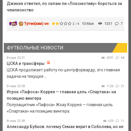
Джикия ответил, по силам ли «Локомотиву» бороться за
чемпионство
Тутен(хам) он
10 Мая
1331
7
2 / 4
ФУТБОЛЬНЫЕ НОВОСТИ
Вчера 23:31
2091
68
ЦСКА и трансферы
ЦСКА продолжает работу по центрфорварду, это главная
задача на текущее ...
Вчера 22:58
1126
21
Игрок «Пафоса» Коррея — главная цель «Спартака» на
позицию вингера
Полузащитник «Пафоса» Жоау Коррея — главная цель
«Спартака» на позицию вингера.
Вчера 22:38
629
11
Александр Бубнов: почему Семак верит в Соболева, но не