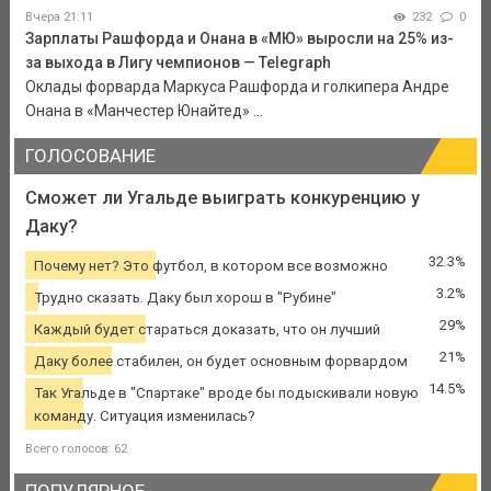
Вчера 21:11
232
0
Зарплаты Рашфорда и Онана в «МЮ» выросли на 25% из-
за выхода в Лигу чемпионов — Telegraph
Оклады форварда Маркуса Рашфорда и голкипера Андре
Онана в «Манчестер Юнайтед» ...
ГОЛОСОВАНИЕ
Сможет ли Угальде выиграть конкуренцию у
Даку?
32.3%
Почему нет? Это футбол, в котором все возможно
3.2%
Трудно сказать. Даку был хорош в "Рубине"
29%
Каждый будет стараться доказать, что он лучший
21%
Даку более стабилен, он будет основным форвардом
14.5%
Так Угальде в "Спартаке" вроде бы подыскивали новую
команду. Ситуация изменилась?
Всего голосов: 62
ПОПУЛЯРНОЕ