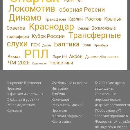
Рубин
РФС
Локомотив
сборная России
Динамо
Ростов
Крылья
Трансферы
Карпин
Краснодар
Советов
Возможные
Семак
Трансферные
Кубок России
трансферы
слухи
Балтика
ПСЖ
Сочи
Оренбург
Дзюба
РПЛ
Акрон
Ахмат
Пари НН
Динамо Махачкала
ЧМ-2026
Челестини
Станкович
О проекте Bobsoccer
Футбольные новости
© 2009 Все права
Правила
Интервью
защищены.
О фишках и карточках
Трибуна
Электронное
О баллах и уровнях
Календарь
периодическое
Рекламодателям
Результаты матчей
издание bobsoccer.r
Контакты
Прогнозы
("бобсоккер.ру")
Магазин подарков
зарегистрировано в
Карта сайта
Федеральной служб
по надзору в сфере