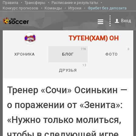
Правила
Трансферы
Расписание и результаты
Конкурс прогнозов
Команды
Игроки
Фрибет без депозита
Вход
ТУТЕН(ХАМ) ОН
778
0
ХРОНИКА
БЛОГ
ФОТО
13
ДРУЗЬЯ
Тренер «Сочи» Осинькин —
о поражении от «Зенита»:
«Нужно только молиться,
чтобы в следующей игре