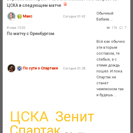
ЦСКА в следующем матче
Обычный
Макс
Сегодня 01:42
Бабаев....
Вчера 13:02
176
7
По матчу с Оренбургом
Всё как обычно
эти вторым
составом, те
слабые, а с
этими дождь
По сути о Спартаке
Сегодня 01:28
пошёл. И пока
Спартак не
станет
чемпионом так
и будешь ...
ЦСКА
Зенит
Спартак