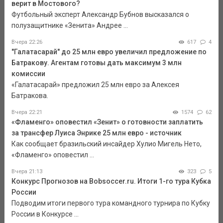
верит в Мостового?
Футбольный эксперт Александр Бубнов высказался о
полузащитнике «Зенита» Андрее ...
Вчера 22:26
617
4
"Галатасарай" до 25 млн евро увеличил предложение по
Батракову. Агентам готовы дать максимум 3 млн
комиссии
«Галатасарай» предложил 25 млн евро за Алексея
Батракова.
Вчера 22:21
1574
62
«Фламенго» оповестил «Зенит» о готовности заплатить
за трансфер Луиса Энрике 25 млн евро - источник
Как сообщает бразильский инсайдер Хулио Мигель Нето,
«Фламенго» оповестил ...
Вчера 21:13
323
5
Конкурс Прогнозов на Bobsoccer.ru. Итоги 1-го тура Кубка
России
Подводим итоги первого тура командного турнира по Кубку
России в Конкурсе ...