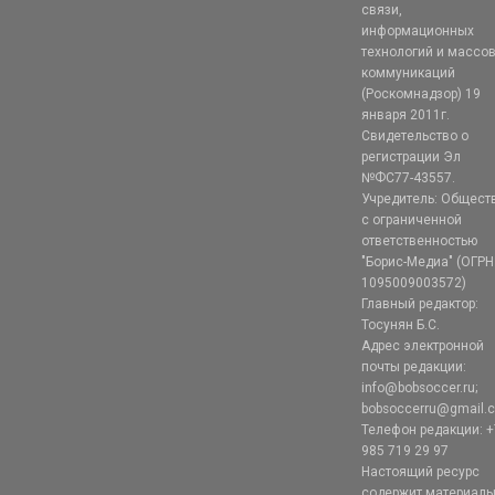
связи,
информационных
технологий и массо
коммуникаций
(Роскомнадзор) 19
января 2011г.
Свидетельство о
регистрации Эл
№ФС77-43557.
Учредитель: Общест
с ограниченной
ответственностью
"Борис-Медиа" (ОГРН
1095009003572)
Главный редактор:
Тосунян Б.С.
Адрес электронной
почты редакции:
info@bobsoccer.ru;
bobsoccerru@gmail.
Телефон редакции: +
985 719 29 97
Настоящий ресурс
содержит материал