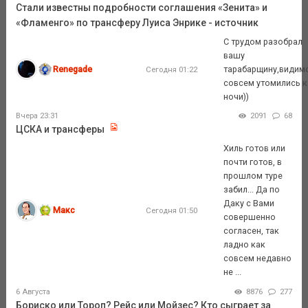
Стали известны подробности соглашения «Зенита» и
«Фламенго» по трансферу Луиса Энрике - источник
С трудом разобрал
вашу
Renegade
тарабарщину,видим
Сегодня 01:22
совсем утомились к
ночи))
Вчера 23:31
2091
68
ЦСКА и трансферы
Хиль готов или
почти готов, в
прошлом туре
забил... Да по
Даку с Вами
Макс
Сегодня 01:50
совершенно
согласен, так
ладно как
совсем недавно
не ...
6 Августа
8876
277
Бориско или Тороп? Рейс или Мойзес? Кто сыграет за