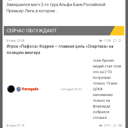
Завершился матч 2-го тура Альфа-Банк Российской
Премьер-Лиги, в котором ...
СЕЙЧАС ОБСУЖДАЮТ
Вчера 22:58
1126
21
Игрок «Пафоса» Коррея — главная цель «Спартака» на
позицию вингера
толи Лукоил
нищий стал толи
что.за 2 ТО
потратили
только 15 млн.
Renegade
ЦСКА
Сегодня 01:51
напоминаю
только на
форварда
собрался
столько ...
Вчера 07:14
2771
58