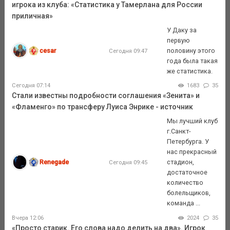
игрока из клуба: «Статистика у Тамерлана для России
приличная»
У Даку за
первую
cesar
половину этого
Сегодня 09:47
года была такая
же статистика.
Сегодня 07:14
1683
35
Стали известны подробности соглашения «Зенита» и
«Фламенго» по трансферу Луиса Энрике - источник
Мы лучший клуб
г.Санкт-
Петербурга. У
нас прекрасный
Renegade
стадион,
Сегодня 09:45
достаточное
количество
болельщиков,
команда ...
Вчера 12:06
2024
35
«Просто старик. Его слова надо делить на два». Игрок