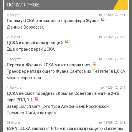
ПОПУЛЯРНОЕ
3 Августа
14830
441
Почему ЦСКА отказался от трансфера Жуана
Данные Bobsoccer.
29 Июля
23262
429
ЦСКА и новый нападающий
Еще о трансферах ЦСКА.
1 Августа
12734
258
Переход Жуана в ЦСКА может сорваться
Трансфер нападающего Жуана Сантоса из "Гезтепе" в ЦСКА
может сорваться.
1 Августа
4026
246
ЦСКА не смог победить «Крылья Советов» в матче 2-го
тура РПЛ, 1:1
Завершился матч 2-го тура Альфа-Банк Российской
Премьер-Лиги, в котором ...
28 Июля
11785
241
ESPN: ЦСКА заплатит € 15 млн за нападающего «Гёзтепе»