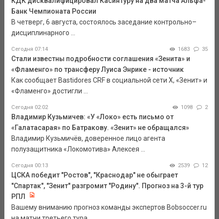
КДК дисквалифицировал Касинтуру на два матча Альфа-
Банк Чемпионата России
В четверг, 6 августа, состоялось заседание контрольно–
дисциплинарного ...
Сегодня 07:14
1683
35
Стали известны подробности соглашения «Зенита» и
«Фламенго» по трансферу Луиса Энрике - источник
Как сообщает Bastidores CRF в социальной сети Х, «Зенит» и
«Фламенго» достигли ...
Сегодня 02:02
1098
2
Владимир Кузьмичев: «У «Локо» есть письмо от
«Галатасарая» по Батракову. «Зенит» не обращался»
Владимир Кузьмичёв, доверенное лицо агента
полузащитника «Локомотива» Алексея ...
Сегодня 00:13
2539
12
ЦСКА победит "Ростов", "Краснодар" не обыграет
"Спартак", "Зенит" разгромит "Родину". Прогноз на 3-й тур
РПЛ
Вашему вниманию прогноз команды экспертов Bobsoccer.ru
на матчи третьего тура ...