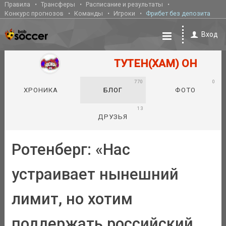
Правила
Трансферы
Расписание и результаты
Конкурс прогнозов
Команды
Игроки
Фрибет без депозита
Вход
ТУТЕН(ХАМ) ОН
770
0
ХРОНИКА
БЛОГ
ФОТО
13
ДРУЗЬЯ
Ротенберг: «Нас
устраивает нынешний
лимит, но хотим
поддержать российский