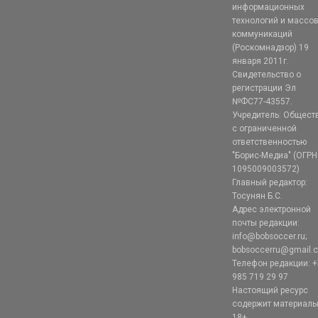
информационных
технологий и массо
коммуникаций
(Роскомнадзор) 19
января 2011г.
Свидетельство о
регистрации Эл
№ФС77-43557.
Учредитель: Общест
с ограниченной
ответственностью
"Борис-Медиа" (ОГРН
1095009003572)
Главный редактор:
Тосунян Б.С.
Адрес электронной
почты редакции:
info@bobsoccer.ru;
bobsoccerru@gmail.
Телефон редакции: +
985 719 29 97
Настоящий ресурс
содержит материал
18+