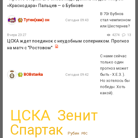
«Краснодара» Пальцев — о Бубнове
В 70г Бубнов
Тутен(хам) он
стал чемпионом
Сегодня 09:43
или Шестернев?
Вчера 23:27
4274
13
ЦСКА ждет поединок с неудобным соперником. Прогноз
на матч с "Ростовом"
С нами сейчас
только один
прогноз может
BOBstavka
быть - Х.Е.З. ).
Сегодня 09:42
Но хотелось бы
победы. Хоть
какой).
ЦСКА
Зенит
Спартак
Рубин
РФС