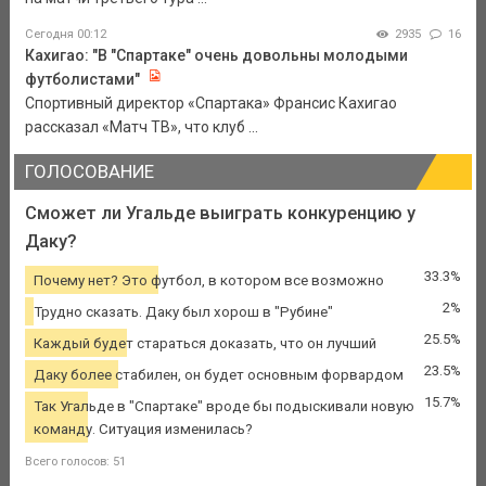
Сегодня 00:12
2935
16
Кахигао: "В "Спартаке" очень довольны молодыми
футболистами"
Спортивный директор «Спартака» Франсис Кахигао
рассказал «Матч ТВ», что клуб ...
ГОЛОСОВАНИЕ
Сможет ли Угальде выиграть конкуренцию у
Даку?
33.3%
Почему нет? Это футбол, в котором все возможно
2%
Трудно сказать. Даку был хорош в "Рубине"
25.5%
Каждый будет стараться доказать, что он лучший
23.5%
Даку более стабилен, он будет основным форвардом
15.7%
Так Угальде в "Спартаке" вроде бы подыскивали новую
команду. Ситуация изменилась?
Всего голосов: 51