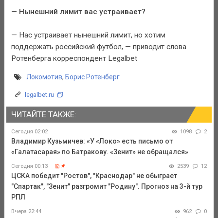
—
Нынешний лимит вас устраивает?
— Нас устраивает нынешний лимит, но хотим
поддержать российский футбол, — приводит слова
Ротенберга корреспондент Legalbet
Локомотив
,
Борис Ротенберг
legalbet.ru
ЧИТАЙТЕ ТАКЖЕ:
Сегодня 02:02
1098
2
Владимир Кузьмичев: «У «Локо» есть письмо от
«Галатасарая» по Батракову. «Зенит» не обращался»
Сегодня 00:13
2539
12
ЦСКА победит "Ростов", "Краснодар" не обыграет
"Спартак", "Зенит" разгромит "Родину". Прогноз на 3-й тур
РПЛ
Вчера 22:44
962
0