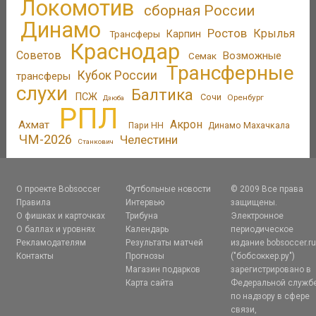
Локомотив
сборная России
Динамо
Ростов
Крылья
Трансферы
Карпин
Краснодар
Советов
Возможные
Семак
Трансферные
Кубок России
трансферы
слухи
Балтика
ПСЖ
Сочи
Оренбург
Дзюба
РПЛ
Акрон
Ахмат
Пари НН
Динамо Махачкала
ЧМ-2026
Челестини
Станкович
О проекте Bobsoccer
Футбольные новости
© 2009 Все права
Правила
Интервью
защищены.
О фишках и карточках
Трибуна
Электронное
О баллах и уровнях
Календарь
периодическое
Рекламодателям
Результаты матчей
издание bobsoccer.r
Контакты
Прогнозы
("бобсоккер.ру")
Магазин подарков
зарегистрировано в
Карта сайта
Федеральной служб
по надзору в сфере
связи,