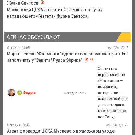
Жуана Сантоса
Московский ЦСКА заплатит € 15 млн за покупку
нападающего «Гёзтепе» Жуана Сантоса.
СЕЙЧАС ОБСУЖДАЮТ
Сегодня 09:05
426
7
Марко Гевеш: "Фламенго" сделает всё возможное, чтобы
заполучить у "Зенита" Луиса Энрике"
Хватит его
переоценивать
«Что имеем —
не храним,
Эндрю
потерявши —
Сегодня 09:47
плачем» сейчас
для него даже
места в основе
нет Есть, ...
Сегодня 08:36
908
25
Агент форварда ЦСКА Мусаева о возможном уходе