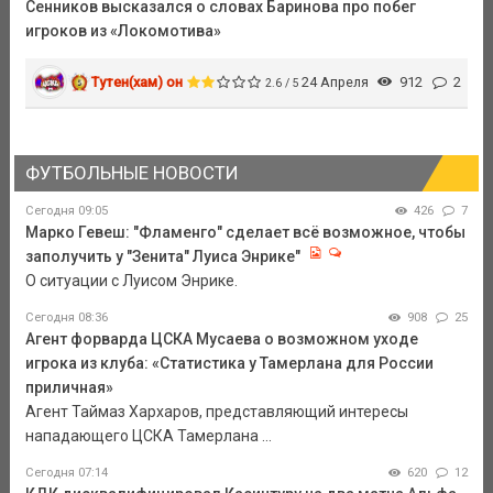
Сенников высказался о словах Баринова про побег
игроков из «Локомотива»
Тутен(хам) он
24 Апреля
912
2
2.6 / 5
ФУТБОЛЬНЫЕ НОВОСТИ
Сегодня 09:05
426
7
Марко Гевеш: "Фламенго" сделает всё возможное, чтобы
заполучить у "Зенита" Луиса Энрике"
О ситуации с Луисом Энрике.
Сегодня 08:36
908
25
Агент форварда ЦСКА Мусаева о возможном уходе
игрока из клуба: «Статистика у Тамерлана для России
приличная»
Агент Таймаз Хархаров, представляющий интересы
нападающего ЦСКА Тамерлана ...
Сегодня 07:14
620
12