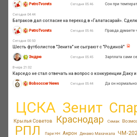
PetroTvorets
Сон при температ
Сегодня 05:46
Сегодня 04:44
Батраков дал согласие на переход в «Галатасарай». Сдел
PetroTvorets
Правда думаете 
Сегодня 05:46
Сегодня 00:50
Шесть футболистов "Зенита" не сыграют с "Родиной"
Эндрю
Зарплата сами се
Сегодня 05:45
Вчера 21:02
Карседо не стал отвечать на вопрос о конкуренции Даку и
Bobsoccer News
Да он нормально
Сегодня 05:44
ЦСКА
Зенит
Спа
Краснодар
Крылья Советов
Возмо
Семак
РПЛ
ЧМ-20
Акрон
Пари НН
Динамо Махачкала