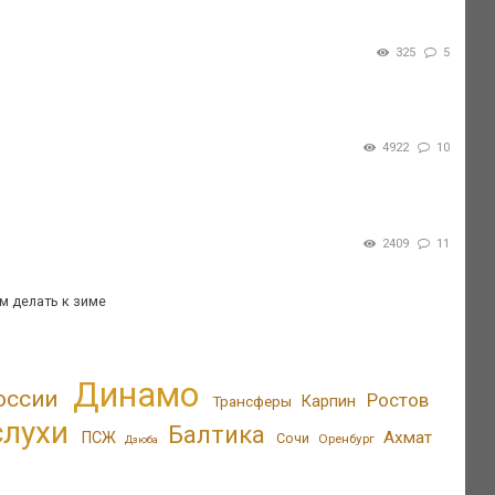
325
5
4922
10
2409
11
м делать к зиме
Динамо
оссии
Ростов
Трансферы
Карпин
слухи
Балтика
Ахмат
ПСЖ
Сочи
Оренбург
Дзюба