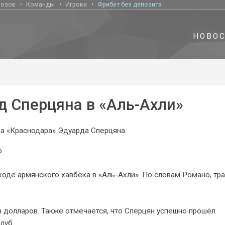
нозов
Команды
Игроки
Фрибет без депозита
НОВО
д Сперцяна в «Аль-Ахли»
а «Краснодара» Эдуарда Сперцяна.
.
де армянского хавбека в «Аль-Ахли». По словам Романо, тр
н долларов. Также отмечается, что Сперцян успешно прошёл
луб.