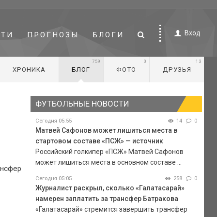
Вход
СТИ
ПРОГНОЗЫ
БЛОГИ
759
0
13
ХРОНИКА
БЛОГ
ФОТО
ДРУЗЬЯ
ФУТБОЛЬНЫЕ НОВОСТИ
Сегодня 05:55
14
0
Матвей Сафонов может лишиться места в
стартовом составе «ПСЖ» — источник
Российский голкипер «ПСЖ» Матвей Сафонов
может лишиться места в основном составе ...
ансфер
Сегодня 05:05
258
0
Журналист раскрыл, сколько «Галатасарай»
намерен заплатить за трансфер Батракова
«Галатасарай» стремится завершить трансфер