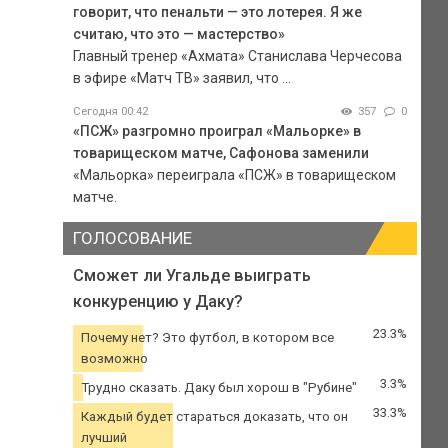
говорит, что пенальти — это лотерея. Я же
считаю, что это — мастерство»
Главный тренер «Ахмата» Станислава Черчесова
в эфире «Матч ТВ» заявил, что ...
Сегодня 00:42
357
0
«ПСЖ» разгромно проиграл «Мальорке» в
товарищеском матче, Сафонова заменили
«Мальорка» переиграла «ПСЖ» в товарищеском
матче.
ГОЛОСОВАНИЕ
Сможет ли Угальде выиграть
конкуренцию у Даку?
23.3%
Почему нет? Это футбол, в котором все
возможно
3.3%
Трудно сказать. Даку был хорош в "Рубине"
33.3%
Каждый будет стараться доказать, что он
лучший