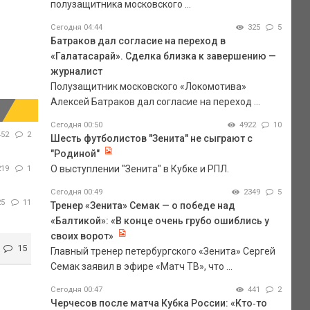
полузащитника московского ...
Сегодня 04:44
325
5
Батраков дал согласие на переход в
«Галатасарай». Сделка близка к завершению —
журналист
Полузащитник московского «Локомотива»
Алексей Батраков дал согласие на переход ...
Сегодня 00:50
4922
10
452
2
Шесть футболистов "Зенита" не сыграют с
"Родиной"
О выступлении "Зенита" в Кубке и РПЛ.
219
1
Сегодня 00:49
2349
5
25
11
Тренер «Зенита» Семак — о победе над
«Балтикой»: «В конце очень грубо ошиблись у
своих ворот»
15
Главный тренер петербургского «Зенита» Сергей
Семак заявил в эфире «Матч ТВ», что ...
Сегодня 00:47
441
2
Черчесов после матча Кубка России: «Кто‑то