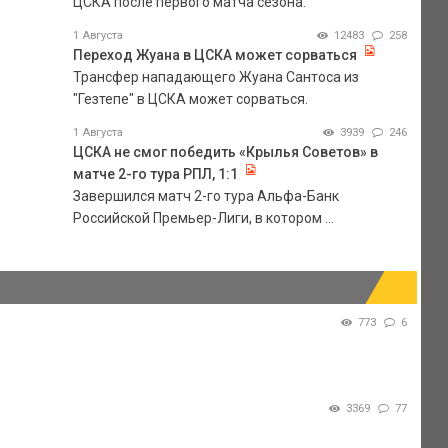
ЦСКА после первого матча сезона.
1 Августа
12483
258
Переход Жуана в ЦСКА может сорваться
Трансфер нападающего Жуана Сантоса из
"Гезтепе" в ЦСКА может сорваться.
1 Августа
3939
246
ЦСКА не смог победить «Крылья Советов» в
матче 2-го тура РПЛ, 1:1
Завершился матч 2-го тура Альфа-Банк
Российской Премьер-Лиги, в котором ...
773
6
3369
77