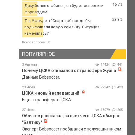
16.7%
Даку более стабилен, он будет основным
форвардом
23.3%
Так Угальде в "Спартаке" вроде бы
подыскивали новую команду. Ситуация
изменилась?
Всего голосов: 30
ПОПУЛЯРНОЕ
3 Августа
14424
441
Почему ЦСКА отказался от трансфера Жуана
Данные Bobsoccer.
29 Июля
22942
429
ЦСКА и новый нападающий
Еще о трансферах ЦСКА.
27 Июля
13079
265
Обляков рассказал, за счет чего ЦСКА обыграл
"Балтику"
Эксперт Bobsoccer пообщался с полузащитником