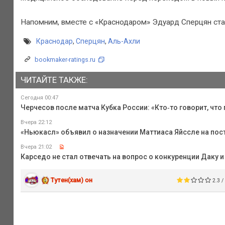
Напомним, вместе с «Краснодаром» Эдуард Сперцян ста
Краснодар
,
Сперцян
,
Аль-Ахли
bookmaker-ratings.ru
ЧИТАЙТЕ ТАКЖЕ:
Сегодня 00:47
Черчесов после матча Кубка России: «Кто‑то говорит, что 
Вчера 22:12
«Ньюкасл» объявил о назначении Маттиаса Яйссле на пост
Вчера 21:02
Карседо не стал отвечать на вопрос о конкуренции Даку и
Тутен(хам) он
2.3 /