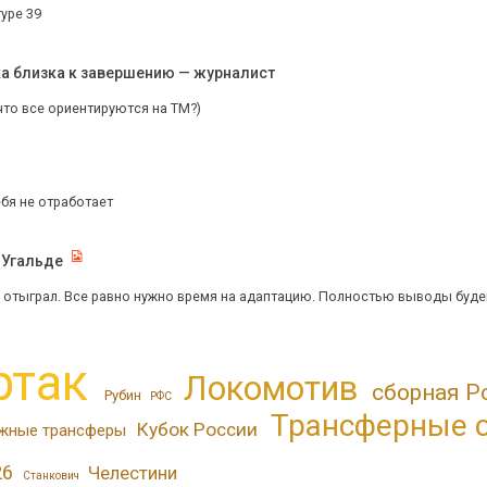
уре 39
ка близка к завершению — журналист
что все ориентируются на ТМ?)
бя не отработает
 Угальде
 отыграл. Все равно нужно время на адаптацию. Полностью выводы буде
ртак
Локомотив
сборная Р
Рубин
РФС
Трансферные 
Кубок России
жные трансферы
26
Челестини
Станкович