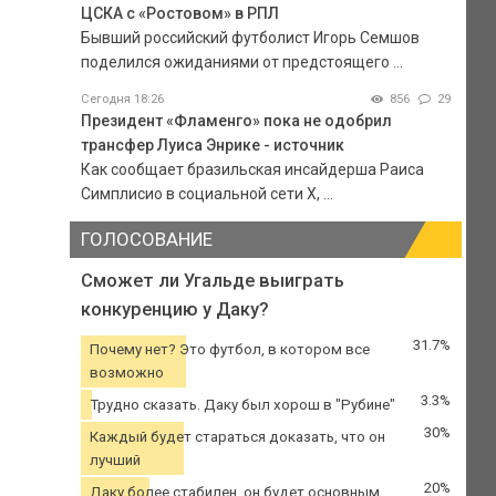
ЦСКА с «Ростовом» в РПЛ
Бывший российский футболист Игорь Семшов
поделился ожиданиями от предстоящего ...
Сегодня 18:26
856
29
Президент «Фламенго» пока не одобрил
трансфер Луиса Энрике - источник
Как сообщает бразильская инсайдерша Раиса
Симплисио в социальной сети Х, ...
ГОЛОСОВАНИЕ
Сможет ли Угальде выиграть
конкуренцию у Даку?
31.7%
Почему нет? Это футбол, в котором все
возможно
3.3%
Трудно сказать. Даку был хорош в "Рубине"
30%
Каждый будет стараться доказать, что он
лучший
20%
Даку более стабилен, он будет основным