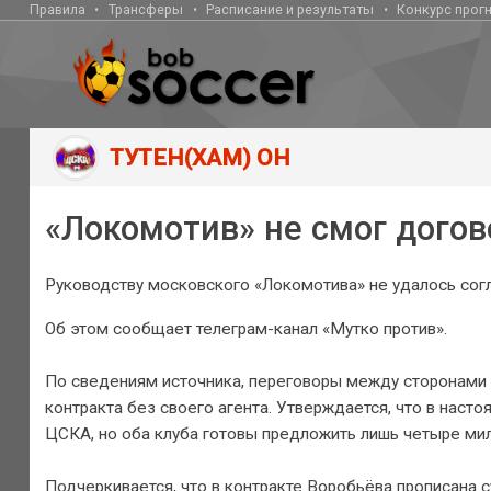
Правила
Трансферы
Расписание и результаты
Конкурс прог
ТУТЕН(ХАМ) ОН
«Локомотив» не смог дого
Руководству московского «Локомотива» не удалось со
Об этом сообщает телеграм-канал «Мутко против».
По сведениям источника, переговоры между сторонами 
контракта без своего агента. Утверждается, что в нас
ЦСКА, но оба клуба готовы предложить лишь четыре мил
Подчеркивается, что в контракте Воробьёва прописана 