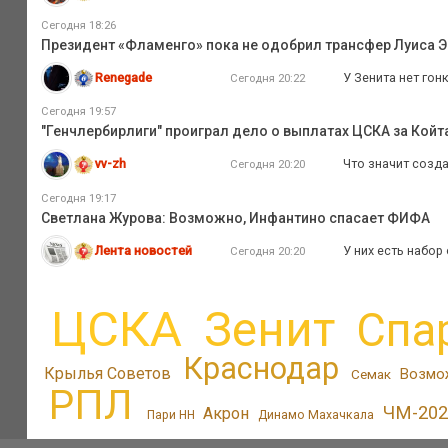
Сегодня 18:26
Президент «Фламенго» пока не одобрил трансфер Луиса Э
Renegade
У Зенита нет гон
Сегодня 20:22
Сегодня 19:57
"Генчлербирлиги" проиграл дело о выплатах ЦСКА за Койта
vv-zh
Что значит созд
Сегодня 20:20
Сегодня 19:17
Светлана Журова: Возможно, Инфантино спасает ФИФА
Лента новостей
У них есть набор
Сегодня 20:20
ЦСКА
Зенит
Спа
Краснодар
Крылья Советов
Возмо
Семак
РПЛ
ЧМ-202
Акрон
Пари НН
Динамо Махачкала