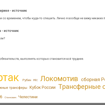
нрике - источник
ки со временем, чтобы куда-то спешить. Лично я вообще не вижу никаких пр
 - источник
али?
 обязательств, выполнять которых становится всё труднее.
ртак
Локомотив
сборная Р
Рубин
РФС
Трансферные 
Кубок России
жные трансферы
6
Челестини
Станкович