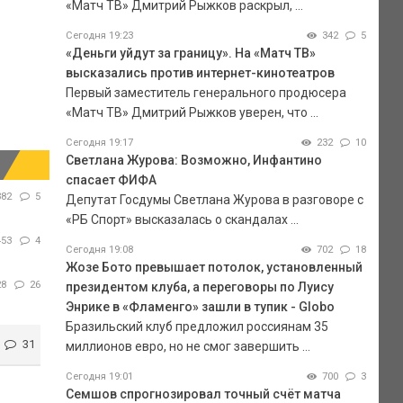
«Матч ТВ» Дмитрий Рыжков раскрыл, ...
Сегодня 19:23
342
5
«Деньги уйдут за границу». На «Матч ТВ»
высказались против интернет-кинотеатров
Первый заместитель генерального продюсера
«Матч ТВ» Дмитрий Рыжков уверен, что ...
Сегодня 19:17
232
10
Светлана Журова: Возможно, Инфантино
спасает ФИФА
382
5
Депутат Госдумы Светлана Журова в разговоре с
«РБ Спорт» высказалась о скандалах ...
453
4
Сегодня 19:08
702
18
Жозе Бото превышает потолок, установленный
28
26
президентом клуба, а переговоры по Луису
Энрике в «Фламенго» зашли в тупик - Globo
Бразильский клуб предложил россиянам 35
31
миллионов евро, но не смог завершить ...
Сегодня 19:01
700
3
Семшов спрогнозировал точный счёт матча