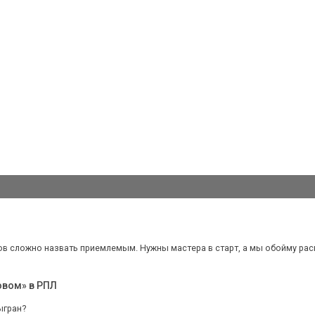
ов сложно назвать приемлемым. Нужны мастера в старт, а мы обойму расши
овом» в РПЛ
ыгран?