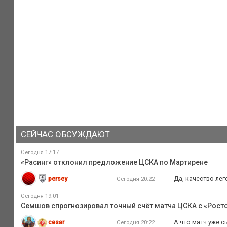
СЕЙЧАС ОБСУЖДАЮТ
Сегодня 17:17
«Расинг» отклонил предложение ЦСКА по Мартирене
persey
Да, качество лег
Сегодня 20:22
Сегодня 19:01
Семшов спрогнозировал точный счёт матча ЦСКА с «Рост
cesar
А что матч уже с
Сегодня 20:22