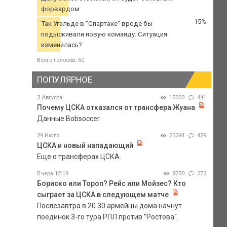
форвардом
15%
Так Угальде в "Спартаке" вроде бы
подыскивали новую команду. Ситуация
изменилась?
Всего голосов: 60
ПОПУЛЯРНОЕ
3 Августа
15000
441
Почему ЦСКА отказался от трансфера Жуана
Данные Bobsoccer.
29 Июля
23394
429
ЦСКА и новый нападающий
Еще о трансферах ЦСКА.
Вчера 12:19
8700
273
Бориско или Тороп? Рейс или Мойзес? Кто
сыграет за ЦСКА в следующем матче
Послезавтра в 20.30 армейцы дома начнут
поединок 3-го тура РПЛ против "Ростова".