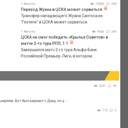
1 Августа
12840
258
Переход Жуана в ЦСКА может сорваться
Трансфер нападающего Жуана Сантоса из
"Гезтепе" в ЦСКА может сорваться.
1 Августа
4066
246
ЦСКА не смог победить «Крылья Советов» в
матче 2-го тура РПЛ, 1:1
Завершился матч 2-го тура Альфа-Банк
Российской Премьер-Лиги, в котором ...
2221
40
ряем. Вот был вариант с Даку, но у ...
773
3