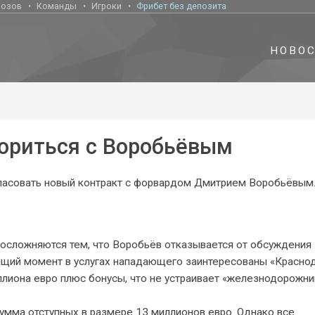
нозов
Команды
Игроки
Фрибет без депозита
НОВО
вориться с Воробьёвым
гласовать новый контракт с форвардом Дмитрием Воробьёвым
осложняются тем, что Воробьёв отказывается от обсуждения
тоящий момент в услугах нападающего заинтересованы «Краснод
лиона евро плюс бонусы, что не устраивает «железнодорожни
сумма отступных в размере 13 миллионов евро. Однако все