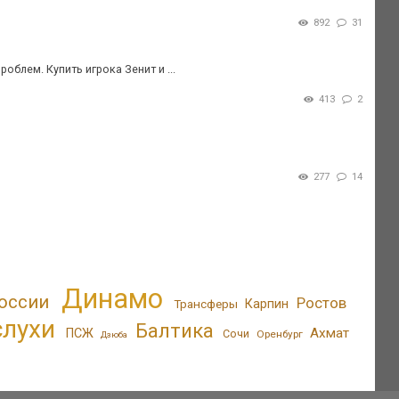
892
31
облем. Купить игрока Зенит и ...
413
2
277
14
Динамо
оссии
Ростов
Трансферы
Карпин
слухи
Балтика
Ахмат
ПСЖ
Сочи
Оренбург
Дзюба