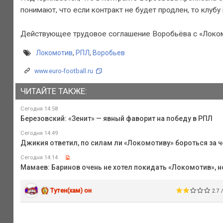
понимают, что если контракт не будет продлен, то клубу
Действующее трудовое соглашение Воробьёва с «Локом
Локомотив
,
РПЛ
,
Воробьев
www.euro-football.ru
ЧИТАЙТЕ ТАКЖЕ:
Сегодня 14:58
Березовский: «Зенит» — явный фаворит на победу в РПЛ
Сегодня 14:49
Джикия ответил, по силам ли «Локомотиву» бороться за 
Сегодня 14:14
Мамаев: Баринов очень не хотел покидать «Локомотив», н
Тутен(хам) он
2.7 /