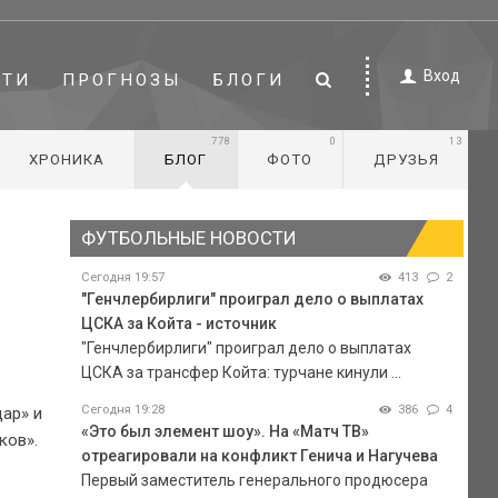
Вход
СТИ
ПРОГНОЗЫ
БЛОГИ
778
0
13
ХРОНИКА
БЛОГ
ФОТО
ДРУЗЬЯ
ФУТБОЛЬНЫЕ НОВОСТИ
Сегодня 19:57
413
2
.
"Генчлербирлиги" проиграл дело о выплатах
ЦСКА за Койта - источник
"Генчлербирлиги" проиграл дело о выплатах
ЦСКА за трансфер Койта: турчане кинули ...
Сегодня 19:28
386
4
ар» и
«Это был элемент шоу». На «Матч ТВ»
ков».
отреагировали на конфликт Генича и Нагучева
Первый заместитель генерального продюсера