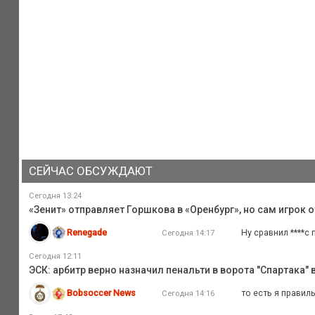
СЕЙЧАС ОБСУЖДАЮТ
Сегодня 13:24
«Зенит» отправляет Горшкова в «Оренбург», но сам игрок 
Renegade
Ну сравнил ****с
Сегодня 14:17
Сегодня 12:11
ЭСК: арбитр верно назначил пенальти в ворота "Спартака" 
Bobsoccer News
то есть я правил
Сегодня 14:16