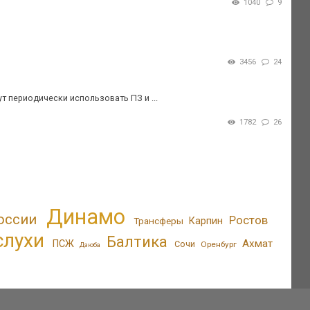
1040
9
3456
24
т периодически использовать ПЗ и ...
1782
26
Динамо
оссии
Ростов
Трансферы
Карпин
слухи
Балтика
Ахмат
ПСЖ
Сочи
Оренбург
Дзюба