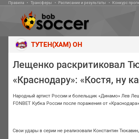
Правила
Трансферы
Расписание и результаты
Конкурс прог
ТУТЕН(ХАМ) ОН
Лещенко раскритиковал Тю
«Краснодару»: «Костя, ну к
Народный артист России и болельщик «Динамо» Лев Лещ
FONBET Кубка России после поражения от «Краснодара» (
Свои удары в серии не реализовали Константин Тюкавин,