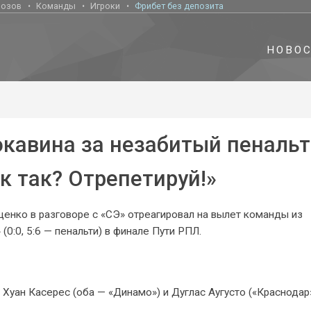
нозов
Команды
Игроки
Фрибет без депозита
НОВО
кавина за незабитый пеналь
ак так? Отрепетируй!»
енко в разговоре с «СЭ» отреагировал на вылет команды из
0:0, 5:6 — пенальти) в финале Пути РПЛ.
 Хуан Касерес (оба — «Динамо») и Дуглас Аугусто («Краснодар»