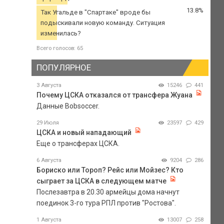
13.8%
Так Угальде в "Спартаке" вроде бы
подыскивали новую команду. Ситуация
изменилась?
Всего голосов: 65
ПОПУЛЯРНОЕ
3 Августа
15246
441
Почему ЦСКА отказался от трансфера Жуана
Данные Bobsoccer.
29 Июля
23597
429
ЦСКА и новый нападающий
Еще о трансферах ЦСКА.
6 Августа
9204
286
Бориско или Тороп? Рейс или Мойзес? Кто
сыграет за ЦСКА в следующем матче
Послезавтра в 20.30 армейцы дома начнут
поединок 3-го тура РПЛ против "Ростова".
1 Августа
13007
258