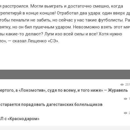
 я расстроился. Могли выиграть и достаточно смешно, когда
Отрепетируй в конце концов! Отработал два удара: один вверх д
тобы пенальти не забить, но сейчас у нас такие футболисты. Р
девятку, но он бил пушечным ударом. Невозможно взять этот мя
ы какие-то делают? Лупи изо всей силы и все! Хотя нужно
ло», — сказал Лещенко «СЭ».
25
ертого, а «Локомотив», судя по всему, и того ниже» — Журавель
остарается порадовать дагестанских болельщиков
РПЛ с «Краснодаром»