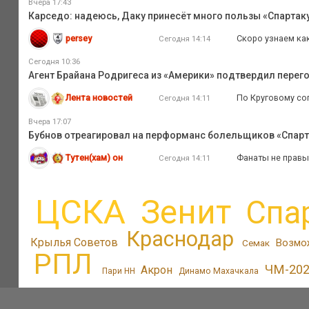
Вчера 17:43
Карседо: надеюсь, Даку принесёт много пользы «Спартаку
persey
Скоро узнаем ка
Сегодня 14:14
Сегодня 10:36
Агент Брайана Родригеса из «Америки» подтвердил перег
Лента новостей
По Круговому сог
Сегодня 14:11
Вчера 17:07
Бубнов отреагировал на перформанс болельщиков «Спарт
Тутен(хам) он
Фанаты не правы.
Сегодня 14:11
ЦСКА
Зенит
Спа
Краснодар
Крылья Советов
Возмо
Семак
РПЛ
ЧМ-20
Акрон
Пари НН
Динамо Махачкала