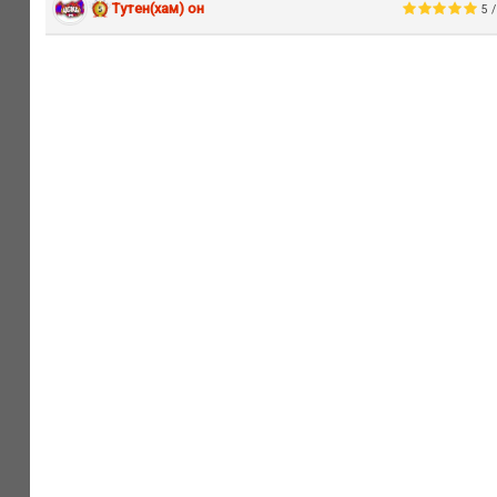
Тутен(хам) он
5 /