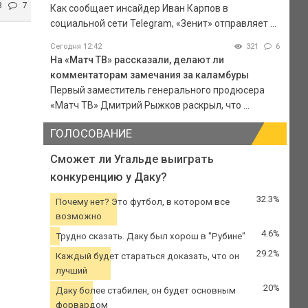
3
7
Как сообщает инсайдер Иван Карпов в
социальной сети Telegram, «Зенит» отправляет ...
Сегодня 12:42
321
6
На «Матч ТВ» рассказали, делают ли
комментаторам замечания за каламбуры
Первый заместитель генерального продюсера
«Матч ТВ» Дмитрий Рыжков раскрыл, что ...
ГОЛОСОВАНИЕ
Сможет ли Угальде выиграть
конкуренцию у Даку?
32.3%
Почему нет? Это футбол, в котором все
возможно
4.6%
Трудно сказать. Даку был хорош в "Рубине"
29.2%
Каждый будет стараться доказать, что он
лучший
20%
Даку более стабилен, он будет основным
форвардом