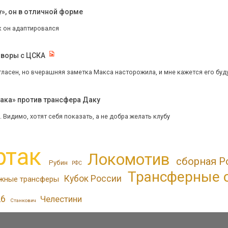
», он в отличной форме
к он адаптировался
оворы с ЦСКА
ласен, но вчерашняя заметка Макса насторожила, и мне кажется его буду
ака» против трансфера Даку
 Видимо, хотят себя показать, а не добра желать клубу
ртак
Локомотив
сборная Р
Рубин
РФС
Трансферные 
Кубок России
жные трансферы
26
Челестини
Станкович