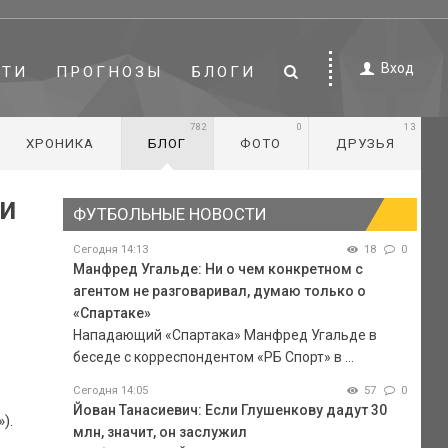
Вход
СТИ
ПРОГНОЗЫ
БЛОГИ
782
0
13
ХРОНИКА
БЛОГ
ФОТО
ДРУЗЬЯ
ти
ФУТБОЛЬНЫЕ НОВОСТИ
Сегодня 14:13
18
0
Манфред Угальде: Ни о чем конкретном с
агентом не разговаривал, думаю только о
«Спартаке»
Нападающий «Спартака» Манфред Угальде в
беседе с корреспондентом «РБ Спорт» в ...
Сегодня 14:05
57
0
Йован Танасиевич: Если Глушенкову дадут 30
).
млн, значит, он заслужил