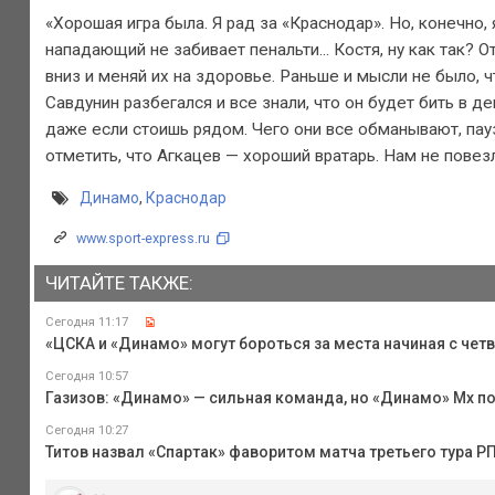
«Хорошая игра была. Я рад за «Краснодар». Но, конечно,
нападающий не забивает пенальти... Костя, ну как так? 
вниз и меняй их на здоровье. Раньше и мысли не было, ч
Савдунин разбегался и все знали, что он будет бить в 
даже если стоишь рядом. Чего они все обманывают, пауз
отметить, что Агкацев — хороший вратарь. Нам не повез
Динамо
,
Краснодар
www.sport-express.ru
ЧИТАЙТЕ ТАКЖЕ:
Сегодня 11:17
«ЦСКА и «Динамо» могут бороться за места начиная с четв
Сегодня 10:57
Газизов: «Динамо» — сильная команда, но «Динамо» Мх п
Сегодня 10:27
Титов назвал «Спартак» фаворитом матча третьего тура 