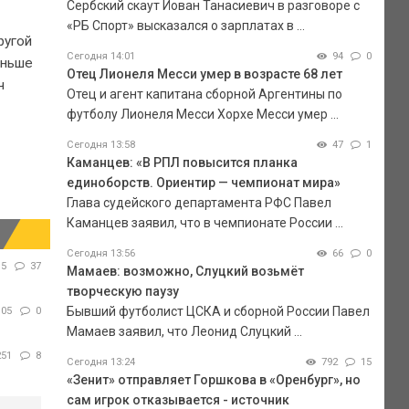
Сербский скаут Йован Танасиевич в разговоре с
«РБ Спорт» высказался о зарплатах в ...
ругой
Сегодня 14:01
94
0
аньше
Отец Лионеля Месси умер в возрасте 68 лет
ч
Отец и агент капитана сборной Аргентины по
футболу Лионеля Месси Хорхе Месси умер ...
Сегодня 13:58
47
1
Каманцев: «В РПЛ повысится планка
единоборств. Ориентир — чемпионат мира»
Глава судейского департамента РФС Павел
Каманцев заявил, что в чемпионате России ...
Сегодня 13:56
66
0
15
37
Мамаев: возможно, Слуцкий возьмёт
творческую паузу
Бывший футболист ЦСКА и сборной России Павел
105
0
Мамаев заявил, что Леонид Слуцкий ...
251
8
Сегодня 13:24
792
15
«Зенит» отправляет Горшкова в «Оренбург», но
сам игрок отказывается - источник