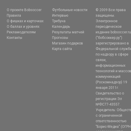
О проекте Bobsoccer
Футбольные новости
© 2009 Все права
Правила
Интервью
защищены.
О фишках и карточках
Трибуна
Электронное
О баллах и уровнях
Календарь
периодическое
Рекламодателям
Результаты матчей
издание bobsoccer.r
Контакты
Прогнозы
("бобсоккер.ру")
Магазин подарков
зарегистрировано в
Карта сайта
Федеральной служб
по надзору в сфере
связи,
информационных
технологий и массо
коммуникаций
(Роскомнадзор) 19
января 2011г.
Свидетельство о
регистрации Эл
№ФС77-43557.
Учредитель: Общест
с ограниченной
ответственностью
"Борис-Медиа" (ОГРН