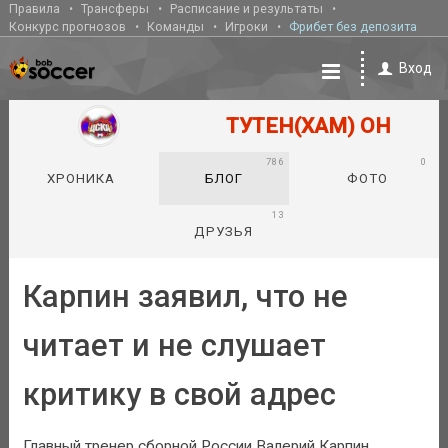
Правила
Трансферы
Расписание и результаты
Конкурс прогнозов
Команды
Игроки
Фрибет без депозита
Вход
ТУТЕН(ХАМ) ОН
786
0
ХРОНИКА
БЛОГ
ФОТО
13
ДРУЗЬЯ
Карпин заявил, что не
читает и не слушает
критику в свой адрес
Главный тренер сборной России Валерий Карпин