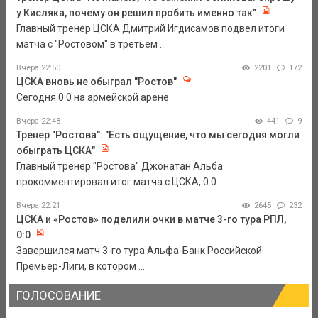
у Кисляка, почему он решил пробить именно так"
Главный тренер ЦСКА Дмитрий Игдисамов подвел итоги
матча с "Ростовом" в третьем ...
Вчера 22:50
2201
172
ЦСКА вновь не обыграл "Ростов"
Сегодня 0:0 на армейской арене.
Вчера 22:48
441
9
Тренер "Ростова": "Есть ощущение, что мы сегодня могли
обыграть ЦСКА"
Главный тренер "Ростова" Джонатан Альба
прокомментировал итог матча с ЦСКА, 0:0.
Вчера 22:21
2645
232
ЦСКА и «Ростов» поделили очки в матче 3-го тура РПЛ,
0:0
Завершился матч 3-го тура Альфа-Банк Российской
Премьер-Лиги, в котором ...
ГОЛОСОВАНИЕ