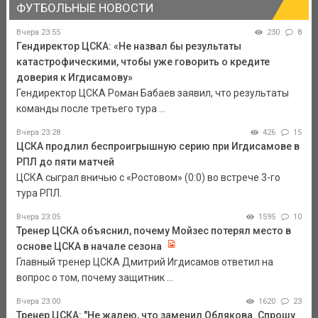
ФУТБОЛЬНЫЕ НОВОСТИ
Вчера 23:55
230
8
Гендиректор ЦСКА: «Не назвал бы результаты
катастрофическими, чтобы уже говорить о кредите
доверия к Игдисамову»
Гендиректор ЦСКА Роман Бабаев заявил, что результаты
команды после третьего тура ...
Вчера 23:28
426
15
ЦСКА продлил беспроигрышную серию при Игдисамове в
РПЛ до пяти матчей
ЦСКА сыграл вничью с «Ростовом» (0:0) во встрече 3-го
тура РПЛ.
Вчера 23:05
1595
10
Тренер ЦСКА объяснил, почему Мойзес потерял место в
основе ЦСКА в начале сезона
Главный тренер ЦСКА Дмитрий Игдисамов ответил на
вопрос о том, почему защитник ...
Вчера 23:00
1620
23
Тренер ЦСКА: "Не жалею, что заменил Облякова. Спрошу