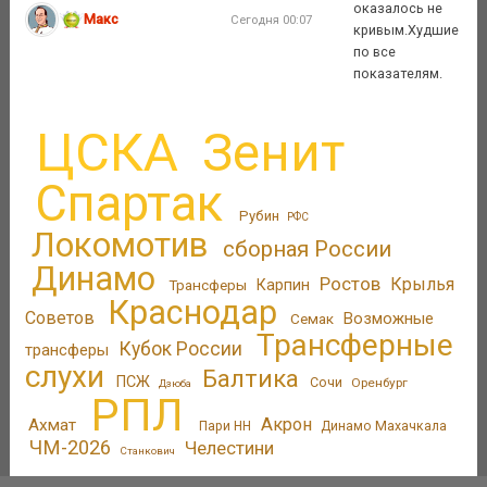
оказалось не
Макс
Сегодня 00:07
кривым.Худшие
по все
показателям.
ЦСКА
Зенит
Спартак
Рубин
РФС
Локомотив
сборная России
Динамо
Ростов
Крылья
Трансферы
Карпин
Краснодар
Советов
Возможные
Семак
Трансферные
Кубок России
трансферы
слухи
Балтика
ПСЖ
Сочи
Оренбург
Дзюба
РПЛ
Акрон
Ахмат
Пари НН
Динамо Махачкала
ЧМ-2026
Челестини
Станкович