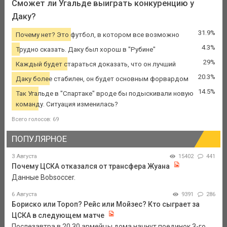
Сможет ли Угальде выиграть конкуренцию у
Даку?
31.9%
Почему нет? Это футбол, в котором все возможно
4.3%
Трудно сказать. Даку был хорош в "Рубине"
29%
Каждый будет стараться доказать, что он лучший
20.3%
Даку более стабилен, он будет основным форвардом
14.5%
Так Угальде в "Спартаке" вроде бы подыскивали новую
команду. Ситуация изменилась?
Всего голосов: 69
ПОПУЛЯРНОЕ
3 Августа
15402
441
Почему ЦСКА отказался от трансфера Жуана
Данные Bobsoccer.
6 Августа
9391
286
Бориско или Тороп? Рейс или Мойзес? Кто сыграет за
ЦСКА в следующем матче
Послезавтра в 20.30 армейцы дома начнут поединок 3-го