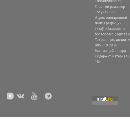
1095009003572)
Главный редактор:
Тосунян Б.С.
Адрес электронной
почты редакции:
info@bobsoccer.ru;
bobsoccerru@gmail.
Телефон редакции: +
985 719 29 97
Настоящий ресурс
содержит материал
18+