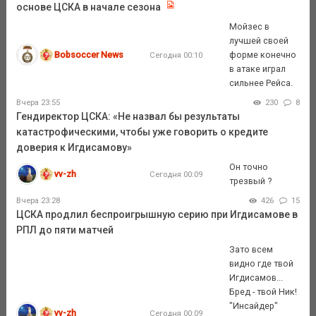
основе ЦСКА в начале сезона
Мойзес в
лучшей своей
Bobsoccer News
форме конечно
Сегодня 00:10
в атаке играл
сильнее Рейса.
Вчера 23:55
230
8
Гендиректор ЦСКА: «Не назвал бы результаты
катастрофическими, чтобы уже говорить о кредите
доверия к Игдисамову»
Он точно
vv-zh
Сегодня 00:09
трезвый ?
Вчера 23:28
426
15
ЦСКА продлил беспроигрышную серию при Игдисамове в
РПЛ до пяти матчей
Зато всем
видно где твой
Игдисамов...
Бред - твой Ник!
"Инсайдер"
vv-zh
Сегодня 00:09