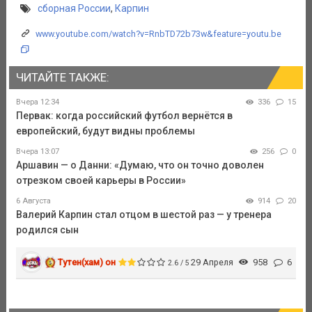
сборная России
,
Карпин
www.youtube.com/watch?v=RnbTD72b73w&feature=youtu.be
ЧИТАЙТЕ ТАКЖЕ:
Вчера 12:34
336
15
Первак: когда российский футбол вернётся в
европейский, будут видны проблемы
Вчера 13:07
256
0
Аршавин — о Данни: «Думаю, что он точно доволен
отрезком своей карьеры в России»
6 Августа
914
20
Валерий Карпин стал отцом в шестой раз — у тренера
родился сын
Тутен(хам) он
29 Апреля
958
6
2.6 / 5