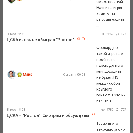
смехотворный...
Начни на игры
ходить, на
выезды ездить.
...
Вчера 22:50
2250
174
ЦСКА вновь не обыграл "Ростов"
Форвард по
такой игре нам
вообще не
нужен. До него
мяч доходить
Макс
Сегодня 00:08
не будет. ПЗ
между собой
круглого
гоняют, а что ни
пас, то в ...
Вчера 18:03
9780
727
ЦСКА – "Ростов". Смотрим и обсуждаем
Товарня это
зекркало ,а оно