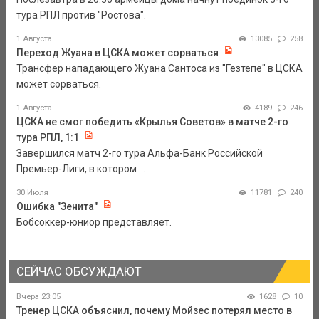
тура РПЛ против "Ростова".
1 Августа
13085
258
Переход Жуана в ЦСКА может сорваться
Трансфер нападающего Жуана Сантоса из "Гезтепе" в ЦСКА
может сорваться.
1 Августа
4189
246
ЦСКА не смог победить «Крылья Советов» в матче 2-го
тура РПЛ, 1:1
Завершился матч 2-го тура Альфа-Банк Российской
Премьер-Лиги, в котором ...
30 Июля
11781
240
Ошибка "Зенита"
Бобсоккер-юниор представляет.
СЕЙЧАС ОБСУЖДАЮТ
Вчера 23:05
1628
10
Тренер ЦСКА объяснил, почему Мойзес потерял место в