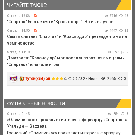
ЧИТАЙТЕ ТАКЖЕ:
Сегодня 16:56
3716
43
"Спартак" был не хуже "Краснодара". Но и не лучше
Сегодня 14:50
1447
12
Семин считает "Спартак" и "Краснодар" претендентами на
чемпионство
Сегодня 14:48
397
5
Дмитриев: "Краснодар" мог воспользоваться эмоциями
"Спартака" в начале игры
Тутен(хам) он
27 Июня
2565
3
3.7 / 3
ФУТБОЛЬНЫЕ НОВОСТИ
Сегодня 21:43
354
8
«Олимпиакос» проявляет интерес к форварду «Спартака»
Угальде — Gazzetta
Греческий «Олимпиакос» проявляет интерес к форварду