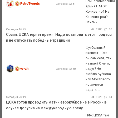
немногочисленная
PetroTvorets
Сегодня 22:31
армия НАТО?
Конкретно? На
Калининград?
Зачем?
Сегодня 16:25
1785
60
Созин: ЦСКА теряет время. Надо остановить этот процесс
и не отпускать победные традиции
Футбольный
эксперт... Это
он сам себя, так
назвал? С чего,
vv-zh
вдруг? Не
Сегодня 22:30
люблю Бубнова
или Мостового,
но хочется
задать ...
Сегодня 20:19
1026
14
ЦСКА готов проводить матчи еврокубков не в России в
случае допуска на международную арену
ПФК ЦСКА там