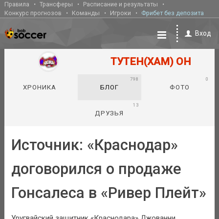
Правила
Трансферы
Расписание и результаты
Конкурс прогнозов
Команды
Игроки
Фрибет без депозита
Вход
ТУТЕН(ХАМ) ОН
798
0
ХРОНИКА
БЛОГ
ФОТО
13
ДРУЗЬЯ
Источник: «Краснодар»
договорился о продаже
Гонсалеса в «Ривер Плейт»
Уругвайский защитник «Краснодара» Джованни