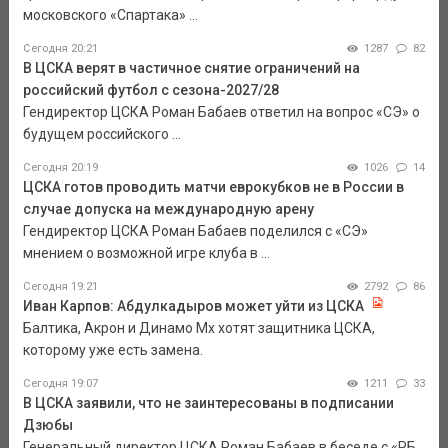
московского «Спартака» ...
Сегодня 20:21
1287
82
В ЦСКА верят в частичное снятие ограничений на
российский футбол с сезона-2027/28
Гендиректор ЦСКА Роман Бабаев ответил на вопрос «СЭ» о
будущем российского ...
Сегодня 20:19
1026
14
ЦСКА готов проводить матчи еврокубков не в России в
случае допуска на международную арену
Гендиректор ЦСКА Роман Бабаев поделился с «СЭ»
мнением о возможной игре клуба в ...
Сегодня 19:21
2792
86
Иван Карпов: Абдулкадыров может уйти из ЦСКА
Балтика, Акрон и Динамо Мх хотят защитника ЦСКА,
которому уже есть замена.
Сегодня 19:07
1211
33
В ЦСКА заявили, что не заинтересованы в подписании
Дзюбы
Генеральный директор ЦСКА Роман Бабаев в беседе с «РБ