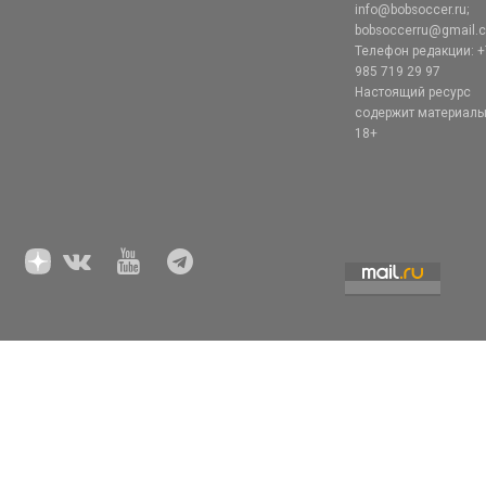
info@bobsoccer.ru;
bobsoccerru@gmail.
Телефон редакции: +
985 719 29 97
Настоящий ресурс
содержит материал
18+