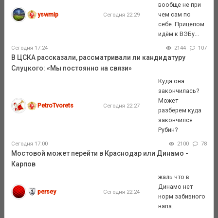
вообще не при
yswmip
чем сам по
Сегодня 22:29
себе. Прицепом
идём к ВЭБу...
Сегодня 17:24
2144
107
В ЦСКА рассказали, рассматривали ли кандидатуру
Слуцкого: «Мы постоянно на связи»
Куда она
закончилась?
Может
PetroTvorets
Сегодня 22:27
разберем куда
закончился
Рубин?
Сегодня 17:00
2100
78
Мостовой может перейти в Краснодар или Динамо -
Карпов
жаль что в
Динамо нет
persey
Сегодня 22:24
норм забивного
напа.