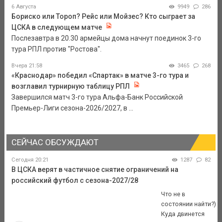
6 Августа
9949
286
Бориско или Тороп? Рейс или Мойзес? Кто сыграет за
ЦСКА в следующем матче
Послезавтра в 20.30 армейцы дома начнут поединок 3-го
тура РПЛ против "Ростова".
Вчера 21:58
3465
268
«Краснодар» победил «Спартак» в матче 3-го тура и
возглавил турнирную таблицу РПЛ
Завершился матч 3-го тура Альфа-Банк Российской
Премьер-Лиги сезона-2026/2027, в ...
СЕЙЧАС ОБСУЖДАЮТ
Сегодня 20:21
1287
82
В ЦСКА верят в частичное снятие ограничений на
российский футбол с сезона-2027/28
Что не в
состоянии найти?)
Куда двинется