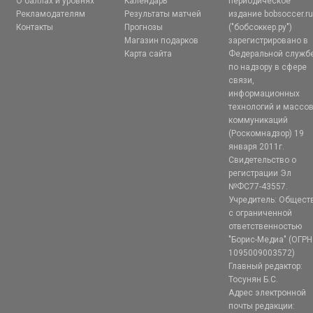
О баллах и уровнях
Календарь
периодическое
Рекламодателям
Результаты матчей
издание bobsoccer.r
Контакты
Прогнозы
("бобсоккер.ру")
Магазин подарков
зарегистрировано в
Карта сайта
Федеральной служб
по надзору в сфере
связи,
информационных
технологий и массо
коммуникаций
(Роскомнадзор) 19
января 2011г.
Свидетельство о
регистрации Эл
№ФС77-43557.
Учредитель: Общест
с ограниченной
ответственностью
"Борис-Медиа" (ОГРН
1095009003572)
Главный редактор:
Тосунян Б.С.
Адрес электронной
почты редакции: