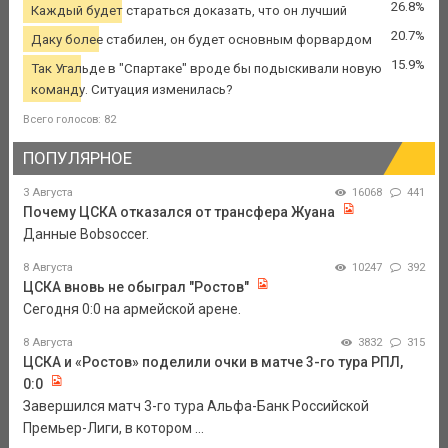
26.8%
Каждый будет стараться доказать, что он лучший
20.7%
Даку более стабилен, он будет основным форвардом
15.9%
Так Угальде в "Спартаке" вроде бы подыскивали новую
команду. Ситуация изменилась?
Всего голосов: 82
ПОПУЛЯРНОЕ
3 Августа
16068
441
Почему ЦСКА отказался от трансфера Жуана
Данные Bobsoccer.
8 Августа
10247
392
ЦСКА вновь не обыграл "Ростов"
Сегодня 0:0 на армейской арене.
8 Августа
3832
315
ЦСКА и «Ростов» поделили очки в матче 3-го тура РПЛ,
0:0
Завершился матч 3-го тура Альфа-Банк Российской
Премьер-Лиги, в котором ...