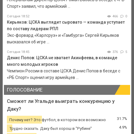
Спорт» заявил, что армейский ...
Сегодня 18:52
466
0
Кирьяков: ЦСКА выглядит сыровато — команда уступает
по составу лидерам РПЛ
Экс-форвард «Карлсруэ» и «Гамбурга» Сергей Кирьяков
высказался об игре ...
Сегодня 18:45
376
5
Денис Попов: ЦСКА не хватает Акинфеева, в команде
много молодых игроков
Чемпион России в составе ЦСКА Денис Попов в беседе с
«РБ Спорт» оценил игру армейцев ...
ГОЛОСОВАНИЕ
Сможет ли Угальде выиграть конкуренцию у
Даку?
31.7%
Почему нет? Это футбол, в котором все возможно
4.9%
Трудно сказать. Даку был хорош в "Рубине"