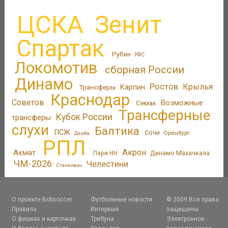
ЦСКА
Зенит
Спартак
Рубин
РФС
Локомотив
сборная России
Динамо
Ростов
Крылья
Трансферы
Карпин
Краснодар
Советов
Возможные
Семак
Трансферные
Кубок России
трансферы
слухи
Балтика
ПСЖ
Сочи
Оренбург
Дзюба
РПЛ
Акрон
Ахмат
Динамо Махачкала
Пари НН
ЧМ-2026
Челестини
Станкович
О проекте Bobsoccer
Футбольные новости
© 2009 Все права
Правила
Интервью
защищены.
О фишках и карточках
Трибуна
Электронное