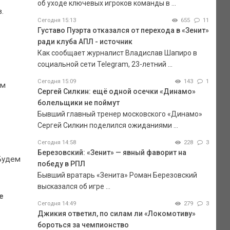
об уходе ключевых игроков команды в ...
.
Сегодня 15:13
655
11
Густаво Пуэрта отказался от перехода в «Зенит»
ради клуба АПЛ - источник
Как сообщает журналист Владислав Шапиро в
социальной сети Telegram, 23-летний ...
Сегодня 15:09
143
1
ам
Сергей Силкин: ещё одной осечки «Динамо»
болельщики не поймут
Бывший главный тренер московского «Динамо»
Сергей Силкин поделился ожиданиями ...
Сегодня 14:58
228
3
Березовский: «Зенит» — явный фаворит на
 Будем
победу в РПЛ
Бывший вратарь «Зенита» Роман Березовский
высказался об игре ...
е
Сегодня 14:49
279
3
Джикия ответил, по силам ли «Локомотиву»
бороться за чемпионство