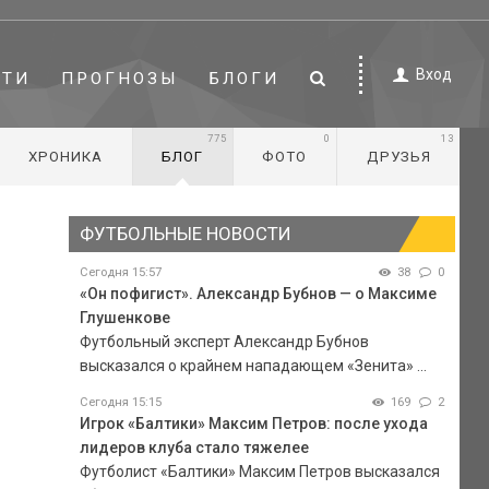
Вход
СТИ
ПРОГНОЗЫ
БЛОГИ
775
0
13
ХРОНИКА
БЛОГ
ФОТО
ДРУЗЬЯ
ФУТБОЛЬНЫЕ НОВОСТИ
Сегодня 15:57
38
0
«Он пофигист». Александр Бубнов — о Максиме
Глушенкове
Футбольный эксперт Александр Бубнов
высказался о крайнем нападающем «Зенита» ...
Сегодня 15:15
169
2
Игрок «Балтики» Максим Петров: после ухода
лидеров клуба стало тяжелее
Футболист «Балтики» Максим Петров высказался