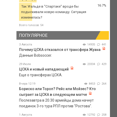
16.7%
Так Угальде в "Спартаке" вроде бы
подыскивали новую команду. Ситуация
изменилась?
Всего голосов: 54
ПОПУЛЯРНОЕ
3 Августа
14935
441
Почему ЦСКА отказался от трансфера Жуана
Данные Bobsoccer.
29 Июля
23334
429
ЦСКА и новый нападающий
Еще о трансферах ЦСКА.
Вчера 12:19
8453
264
Бориско или Тороп? Рейс или Мойзес? Кто
сыграет за ЦСКА в следующем матче
Послезавтра в 20.30 армейцы дома начнут
поединок 3-го тура РПЛ против "Ростова".
1 Августа
12792
258