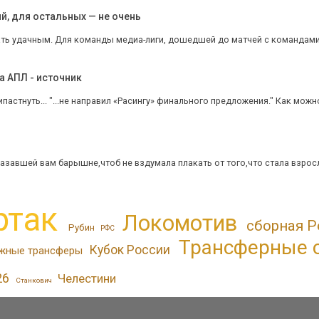
, для остальных — не очень
ть удачным. Для команды медиа-лиги, дошедшей до матчей с командами пе
а АПЛ - источник
астнуть... "...не направил «Расингу» финального предложения." Как можно 
азавшей вам барышне,чтоб не вздумала плакать от того,что стала взрос
ртак
Локомотив
сборная Р
Рубин
РФС
Трансферные 
Кубок России
жные трансферы
26
Челестини
Станкович