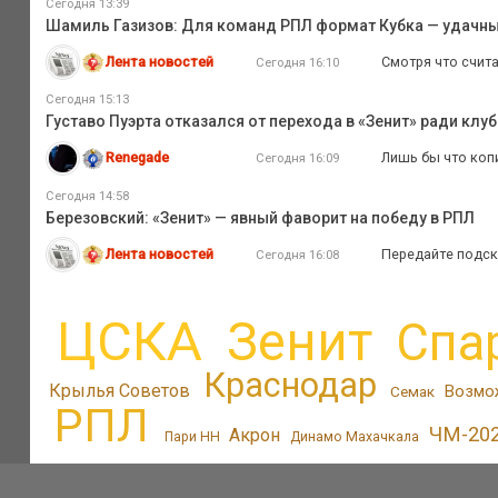
Сегодня 13:39
Шамиль Газизов: Для команд РПЛ формат Кубка — удачный
Лента новостей
Смотря что счита
Сегодня 16:10
Сегодня 15:13
Густаво Пуэрта отказался от перехода в «Зенит» ради клуб
Renegade
Лишь бы что копип
Сегодня 16:09
Сегодня 14:58
Березовский: «Зенит» — явный фаворит на победу в РПЛ
Лента новостей
Передайте подск
Сегодня 16:08
ЦСКА
Зенит
Спа
Краснодар
Крылья Советов
Возмо
Семак
РПЛ
ЧМ-20
Акрон
Пари НН
Динамо Махачкала