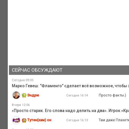
СЕЙЧАС ОБСУЖДАЮТ
Сегодня 09:05
Марко Гевеш: "Фламенго" сделает всё возможное, чтобы з
Эндрю
Просто факты.)
Сегодня 16:14
Вчера 12:06
«Просто старик. Его слова надо делить на два». Игрок «К
Тутен(хам) он
Там даже Плахетк
Сегодня 16:13