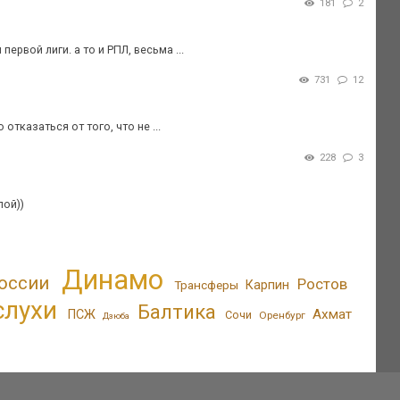
181
2
рвой лиги. а то и РПЛ, весьма ...
731
12
отказаться от того, что не ...
228
3
лой))
Динамо
оссии
Ростов
Трансферы
Карпин
слухи
Балтика
Ахмат
ПСЖ
Сочи
Оренбург
Дзюба