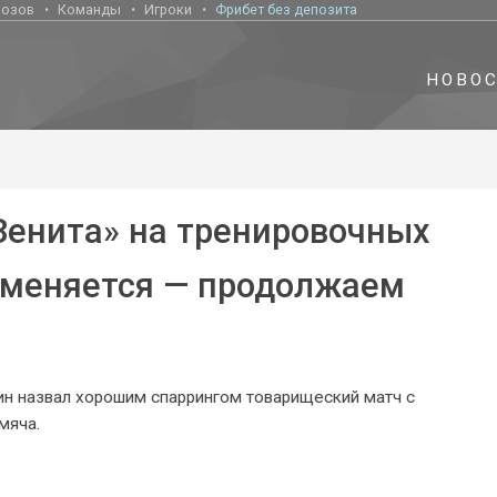
нозов
Команды
Игроки
Фрибет без депозита
НОВО
Зенита» на тренировочных
е меняется — продолжаем
ин назвал хорошим спаррингом товарищеский матч с
мяча.