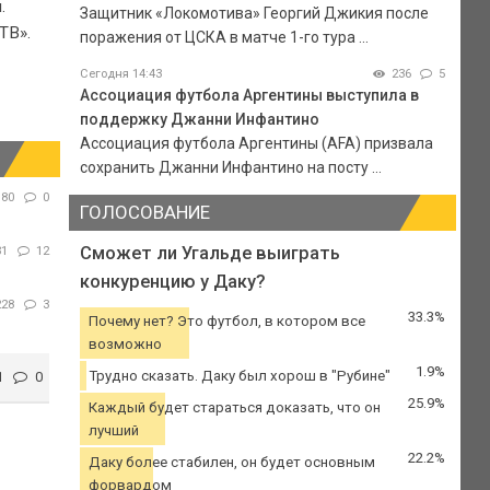
.
Защитник «Локомотива» Георгий Джикия после
ТВ».
поражения от ЦСКА в матче 1-го тура ...
Сегодня 14:43
236
5
Ассоциация футбола Аргентины выступила в
поддержку Джанни Инфантино
Ассоциация футбола Аргентины (AFA) призвала
сохранить Джанни Инфантино на посту ...
180
0
ГОЛОСОВАНИЕ
Сможет ли Угальде выиграть
31
12
конкуренцию у Даку?
228
3
33.3%
Почему нет? Это футбол, в котором все
возможно
1.9%
Трудно сказать. Даку был хорош в "Рубине"
1
0
25.9%
Каждый будет стараться доказать, что он
лучший
22.2%
Даку более стабилен, он будет основным
форвардом