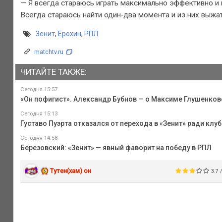
— Я всегда стараюсь играть максимально эффективно и 
Всегда стараюсь найти один‑два момента и из них выжа
Зенит
,
Ерохин
,
РПЛ
matchtv.ru
ЧИТАЙТЕ ТАКЖЕ:
Сегодня 15:57
«Он пофигист». Александр Бубнов — о Максиме Глушенков
Сегодня 15:13
Густаво Пуэрта отказался от перехода в «Зенит» ради клуб
Сегодня 14:58
Березовский: «Зенит» — явный фаворит на победу в РПЛ
Тутен(хам) он
3.7 /