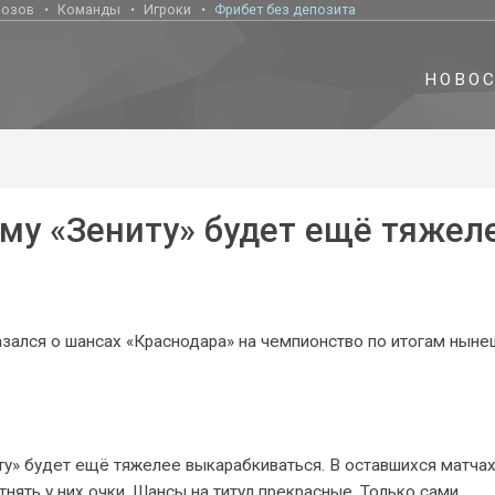
нозов
Команды
Игроки
Фрибет без депозита
НОВО
му «Зениту» будет ещё тяжел
зался о шансах «Краснодара» на чемпионство по итогам ныне
у» будет ещё тяжелее выкарабкиваться. В оставшихся матчах
нять у них очки. Шансы на титул прекрасные. Только сами