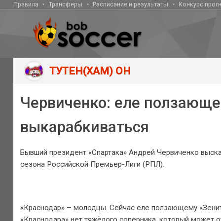
Правила
Трансферы
Расписание и результаты
Конкурс прог
ТУТЕН(ХАМ) ОН
Червиченко: еле ползающе
выкарабкиваться
Бывший президент «Спартака» Андрей Червиченко выска
сезона Российской Премьер-Лиги (РПЛ).
«Краснодар» – молодцы. Сейчас еле ползающему «Зенит
«Краснодара» нет тяжёлого соперника, который может от