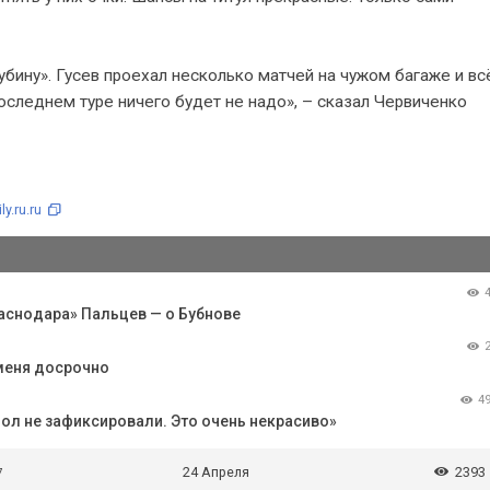
бину». Гусев проехал несколько матчей на чужом багаже и всё
последнем туре ничего будет не надо», – сказал Червиченко
y.ru.ru
раснодара» Пальцев — о Бубнове
 меня досрочно
4
ол не зафиксировали. Это очень некрасиво»
24 Апреля
2393
7