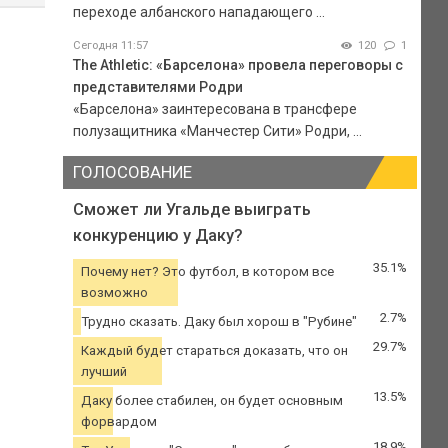
переходе албанского нападающего ...
Сегодня 11:57
120
1
The Athletic: «Барселона» провела переговоры с
представителями Родри
«Барселона» заинтересована в трансфере
полузащитника «Манчестер Сити» Родри, ...
ГОЛОСОВАНИЕ
Сможет ли Угальде выиграть
конкуренцию у Даку?
35.1%
Почему нет? Это футбол, в котором все
возможно
2.7%
Трудно сказать. Даку был хорош в "Рубине"
29.7%
Каждый будет стараться доказать, что он
лучший
13.5%
Даку более стабилен, он будет основным
форвардом
18.9%