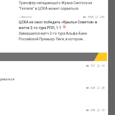
Трансфер нападающего Жуана Сантоса из
"Гезтепе" в ЦСКА может сорваться.
1 Августа
3958
246
ЦСКА не смог победить «Крылья Советов» в
матче 2-го тура РПЛ, 1:1
Завершился матч 2-го тура Альфа-Банк
Российской Премьер-Лиги, в котором ...
707
18
ариваться
668
28
498
18