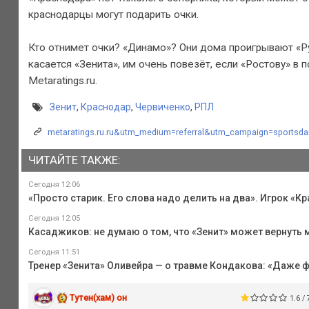
краснодарцы могут подарить очки.
Кто отнимет очки? «Динамо»? Они дома проигрывают «Ру
касается «Зенита», им очень повезёт, если «Ростову» в 
Metaratings.ru.
Зенит
,
Краснодар
,
Червиченко
,
РПЛ
metaratings.ru.ru&utm_medium=referral&utm_campaign=sportsdail
ЧИТАЙТЕ ТАКЖЕ:
Сегодня 12:06
«Просто старик. Его слова надо делить на два». Игрок «К
Сегодня 12:05
Касаджиков: не думаю о том, что «Зенит» может вернуть
Сегодня 11:51
Тренер «Зенита» Оливейра — о травме Кондакова: «Даже ф
Тутен(хам) он
1.6 / 