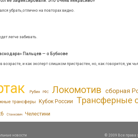
ол не зафиксировали. Это очень некрасиво»
ался убрать,отлично на повторах видно.
удет легче забивать.
раснодара» Пальцев — о Бубнове
 в возрасте, и как эксперт слишком пристрастен, но, как говорится, уж ч
ртак
Локомотив
сборная Р
Рубин
РФС
Трансферные 
Кубок России
жные трансферы
26
Челестини
Станкович
льные новости
© 2009 Все права