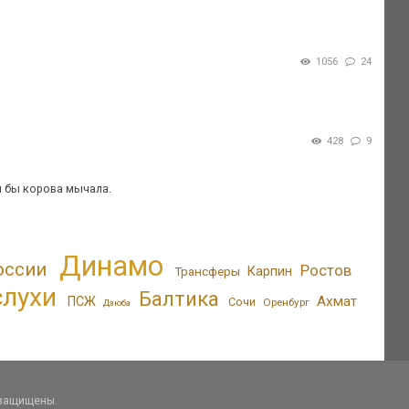
1056
24
428
9
ья бы корова мычала.
Динамо
оссии
Ростов
Трансферы
Карпин
слухи
Балтика
Ахмат
ПСЖ
Сочи
Оренбург
Дзюба
 защищены.