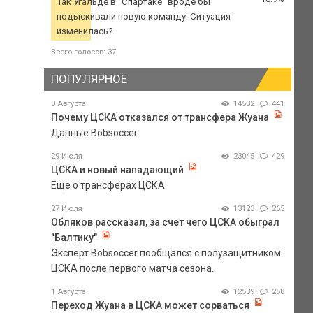
Так Угальде в "Спартаке" вроде бы
подыскивали новую команду. Ситуация
изменилась?
Всего голосов: 37
ПОПУЛЯРНОЕ
3 Августа
14532
441
Почему ЦСКА отказался от трансфера Жуана
Данные Bobsoccer.
29 Июля
23045
429
ЦСКА и новый нападающий
Еще о трансферах ЦСКА.
27 Июля
13123
265
Обляков рассказал, за счет чего ЦСКА обыграл
"Балтику"
Эксперт Bobsoccer пообщался с полузащитником
ЦСКА после первого матча сезона.
1 Августа
12539
258
Переход Жуана в ЦСКА может сорваться