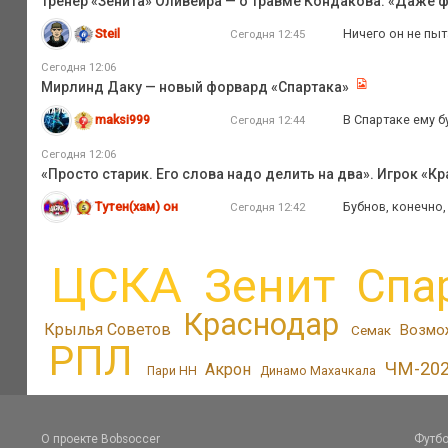
Тренер «Зенита» Оливейра — о травме Кондакова: «Даже ф
Steil
Ничего он не пыт
Сегодня 12:45
Сегодня 12:06
Мирлинд Даку — новый форвард «Спартака»
maksi999
В Спартаке ему б
Сегодня 12:44
Сегодня 12:06
«Просто старик. Его слова надо делить на два». Игрок «К
Тутен(хам) он
Бубнов, конечно,
Сегодня 12:42
ЦСКА
Зенит
Спа
Краснодар
Крылья Советов
Возмо
Семак
РПЛ
ЧМ-20
Акрон
Пари НН
Динамо Махачкала
О проекте Bobsoccer
Футбо