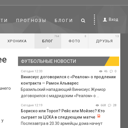
Вход
СТИ
ПРОГНОЗЫ
БЛОГИ
764
0
13
ХРОНИКА
БЛОГ
ФОТО
ДРУЗЬЯ
ее
ФУТБОЛЬНЫЕ НОВОСТИ
Сегодня 12:33
46
0
Винисиус договорился с «Реалом» о продлении
контракта — Рамон Альварес
шнего
Бразильский нападающий Винисиус Жуниор
договорился с мадридским «Реалом» о ...
Сегодня 12:19
668
28
Бориско или Тороп? Рейс или Мойзес? Кто
сыграет за ЦСКА в следующем матче
 у
Послезавтра в 20.30 армейцы дома начнут