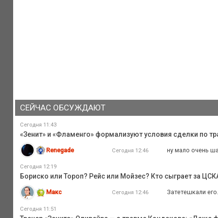
СЕЙЧАС ОБСУЖДАЮТ
Сегодня 11:43
«Зенит» и «Фламенго» формализуют условия сделки по тра
Renegade
ну мало очень ша
Сегодня 12:46
Сегодня 12:19
Бориско или Тороп? Рейс или Мойзес? Кто сыграет за ЦС
Макс
Затетешкали его
Сегодня 12:46
Сегодня 11:51