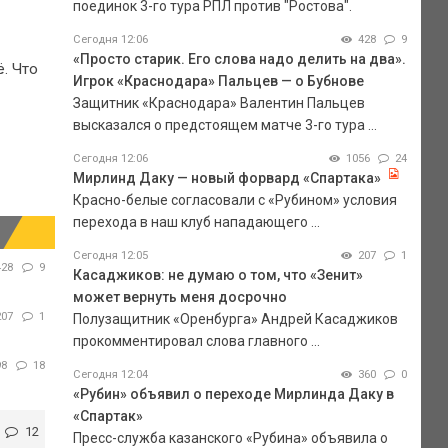
поединок 3-го тура РПЛ против "Ростова".
Сегодня 12:06
428
9
«Просто старик. Его слова надо делить на два».
. Что
Игрок «Краснодара» Пальцев — о Бубнове
Защитник «Краснодара» Валентин Пальцев
высказался о предстоящем матче 3-го тура ...
Сегодня 12:06
1056
24
Мирлинд Даку — новый форвард «Спартака»
Красно-белые согласовали с «Рубином» условия
перехода в наш клуб нападающего ...
Сегодня 12:05
207
1
428
9
Касаджиков: не думаю о том, что «Зенит»
может вернуть меня досрочно
207
1
Полузащитник «Оренбурга» Андрей Касаджиков
прокомментировал слова главного ...
98
18
Сегодня 12:04
360
0
«Рубин» объявил о переходе Мирлинда Даку в
«Спартак»
12
Пресс-служба казанского «Рубина» объявила о