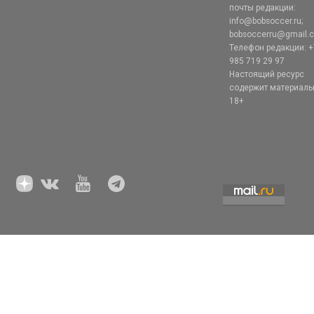
почты редакции:
info@bobsoccer.ru;
bobsoccerru@gmail.
Телефон редакции: +
985 719 29 97
Настоящий ресурс
содержит материал
18+