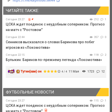
https://t.me/karpinside/38944
ЧИТАЙТЕ ТАКЖЕ:
Сегодня 23:27
212
1
ЦСКА ждет поединок с неудобным соперником. Прогноз
на матч с "Ростовом"
Сегодня 22:44
357
0
Сенников высказался о словах Баринова про побег
игроков из «Локомотива»
Сегодня 22:15
118
2
Булыкин: Баринов по-прежнему легенда «Локомотива»
Тутен(хам) он
11 Мая
1723
12
4 / 4
ФУТБОЛЬНЫЕ НОВОСТИ
Сегодня 23:27
115
1
ЦСКА ждет поединок с неудобным соперником. Прогноз
на матч с "Ростовом"