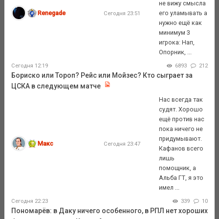
не вижу смысла
Renegade
его уламывать а
Сегодня 23:51
нужно ещё как
минимум 3
игрока: Нап,
Опорник, ...
Сегодня 12:19
6893
212
Бориско или Тороп? Рейс или Мойзес? Кто сыграет за
ЦСКА в следующем матче
Нас всегда так
судят. Хорошо
ещё против нас
пока ничего не
придумывают.
Макс
Сегодня 23:47
Кафанов всего
лишь
помощник, а
Альба ГТ, я это
имел ...
Сегодня 22:23
339
10
Пономарёв: в Даку ничего особенного, в РПЛ нет хороших