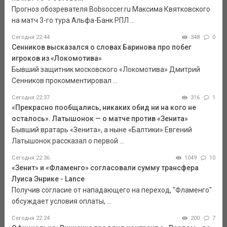
Прогноз обозревателя Bobsoccer.ru Максима Квятковского
на матч 3-го тура Альфа-Банк РПЛ ...
Сегодня 22:44
348
0
Сенников высказался о словах Баринова про побег
игроков из «Локомотива»
Бывший защитник московского «Локомотива» Дмитрий
Сенников прокомментировал ...
Сегодня 22:37
316
1
«Прекрасно пообщались, никаких обид ни на кого не
осталось». Латышонок — о матче против «Зенита»
Бывший вратарь «Зенита», а ныне «Балтики» Евгений
Латышонок рассказал о первой ...
Сегодня 22:36
1049
10
«Зенит» и «Фламенго» согласовали сумму трансфера
Луиса Энрике - Lance
Получив согласие от нападающего на переход, "Фламенго"
обсуждает условия оплаты, ...
Сегодня 22:24
200
7