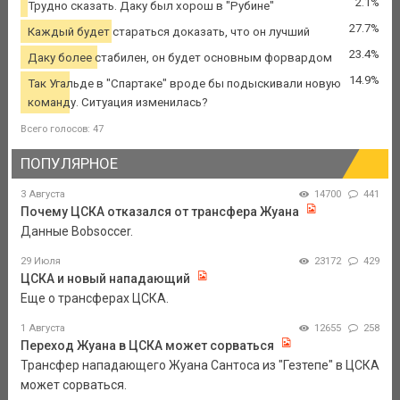
2.1%
Трудно сказать. Даку был хорош в "Рубине"
27.7%
Каждый будет стараться доказать, что он лучший
23.4%
Даку более стабилен, он будет основным форвардом
14.9%
Так Угальде в "Спартаке" вроде бы подыскивали новую
команду. Ситуация изменилась?
Всего голосов: 47
ПОПУЛЯРНОЕ
3 Августа
14700
441
Почему ЦСКА отказался от трансфера Жуана
Данные Bobsoccer.
29 Июля
23172
429
ЦСКА и новый нападающий
Еще о трансферах ЦСКА.
1 Августа
12655
258
Переход Жуана в ЦСКА может сорваться
Трансфер нападающего Жуана Сантоса из "Гезтепе" в ЦСКА
может сорваться.