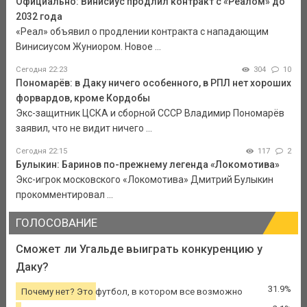
Официально: Винисиус продлил контракт с «Реалом» до
2032 года
«Реал» объявил о продлении контракта с нападающим
Винисиусом Жуниором. Новое ...
Сегодня 22:23
304
10
Пономарёв: в Даку ничего особенного, в РПЛ нет хороших
форвардов, кроме Кордобы
Экс-защитник ЦСКА и сборной СССР Владимир Пономарёв
заявил, что не видит ничего ...
Сегодня 22:15
117
2
Булыкин: Баринов по-прежнему легенда «Локомотива»
Экс-игрок московского «Локомотива» Дмитрий Булыкин
прокомментировал ...
ГОЛОСОВАНИЕ
Сможет ли Угальде выиграть конкуренцию у
Даку?
31.9%
Почему нет? Это футбол, в котором все возможно