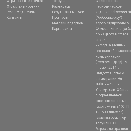
О фишках и карточках
Трибуна
Электронное
О баллах и уровнях
Календарь
периодическое
Рекламодателям
Результаты матчей
издание bobsoccer.r
Контакты
Прогнозы
("бобсоккер.ру")
Магазин подарков
зарегистрировано в
Карта сайта
Федеральной служб
по надзору в сфере
связи,
информационных
технологий и массо
коммуникаций
(Роскомнадзор) 19
января 2011г.
Свидетельство о
регистрации Эл
№ФС77-43557.
Учредитель: Общест
с ограниченной
ответственностью
"Борис-Медиа" (ОГРН
1095009003572)
Главный редактор:
Тосунян Б.С.
Адрес электронной