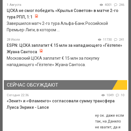
1 Августа
4001
246
ЦСКА не смог победить «Крылья Советов» в матче 2-го
тура РПЛ, 1:1
Завершился матч 2-го тура Альфа-Банк Российской
Премьер-Лиги, в котором ...
28 Июля
11730
241
ESPN: ЦСКА заплатит € 15 млн за нападающего «Гёзтепе»
Жуана Сантоса
Московский ЦСКА заплатит € 15 млн за покупку
нападающего «Гёзтепе» Жуана Сантоса.
СЕЙЧАС ОБСУЖДАЮТ
Сегодня 22:36
1049
10
«Зенит» и «Фламенго» согласовали сумму трансфера
Луиса Энрике - Lance
ну ок. даже если
так, на Данило
не хватит, да и