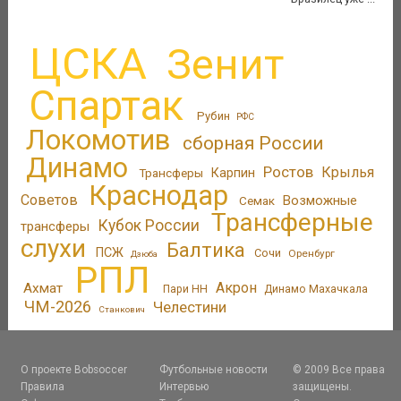
ЦСКА
Зенит
Спартак
Рубин
РФС
Локомотив
сборная России
Динамо
Ростов
Крылья
Трансферы
Карпин
Краснодар
Советов
Возможные
Семак
Трансферные
Кубок России
трансферы
слухи
Балтика
ПСЖ
Сочи
Оренбург
Дзюба
РПЛ
Акрон
Ахмат
Пари НН
Динамо Махачкала
ЧМ-2026
Челестини
Станкович
О проекте Bobsoccer
Футбольные новости
© 2009 Все права
Правила
Интервью
защищены.