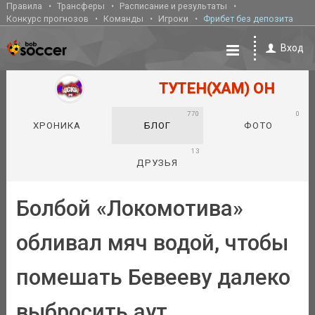
Правила
Трансферы
Расписание и результаты
Конкурс прогнозов
Команды
Игроки
Фрибет без депозита
Вход
ТУТЕН(ХАМ) ОН
770
0
ХРОНИКА
БЛОГ
ФОТО
13
ДРУЗЬЯ
Болбой «Локомотива»
обливал мяч водой, чтобы
помешать Бевееву далеко
выбросить аут