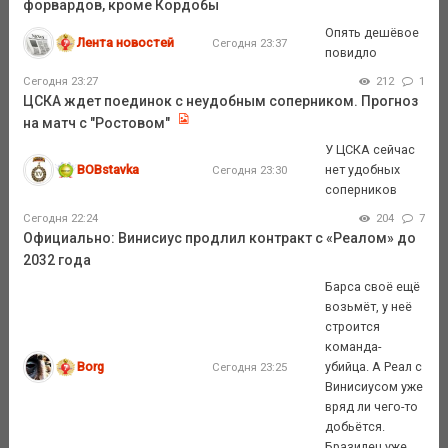
форвардов, кроме Кордобы
Опять дешёвое
Лента новостей
Сегодня 23:37
повидло
Сегодня 23:27
212
1
ЦСКА ждет поединок с неудобным соперником. Прогноз
на матч с "Ростовом"
У ЦСКА сейчас
BOBstavka
нет удобных
Сегодня 23:30
соперников
Сегодня 22:24
204
7
Официально: Винисиус продлил контракт с «Реалом» до
2032 года
Барса своё ещё
возьмёт, у неё
строится
команда-
Borg
убийца. А Реал с
Сегодня 23:25
Винисиусом уже
вряд ли чего-то
добьётся.
Бразилец уже ...