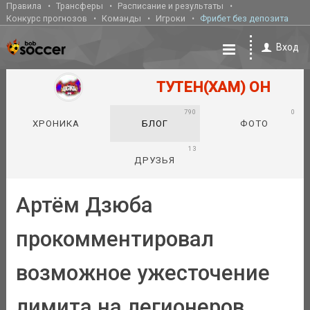
Правила
Трансферы
Расписание и результаты
Конкурс прогнозов
Команды
Игроки
Фрибет без депозита
Вход
ТУТЕН(ХАМ) ОН
790
0
ХРОНИКА
БЛОГ
ФОТО
13
ДРУЗЬЯ
Артём Дзюба
прокомментировал
возможное ужесточение
лимита на легионеров