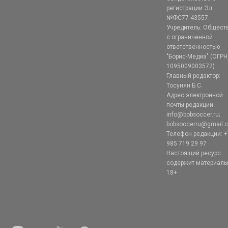
регистрации Эл
№ФС77-43557.
Учредитель: Общест
с ограниченной
ответственностью
"Борис-Медиа" (ОГРН
1095009003572)
Главный редактор:
Тосунян Б.С.
Адрес электронной
почты редакции:
info@bobsoccer.ru;
bobsoccerru@gmail.
Телефон редакции: +
985 719 29 97
Настоящий ресурс
содержит материал
18+