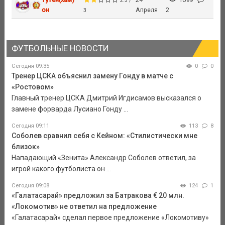
2.3 /
он
Апреля
2
3
ФУТБОЛЬНЫЕ НОВОСТИ
Сегодня 09:35
0
0
Тренер ЦСКА объяснил замену Гонду в матче с
«Ростовом»
Главный тренер ЦСКА Дмитрий Игдисамов высказался о
замене форварда Лусиано Гонду ...
Сегодня 09:11
113
8
Соболев сравнил себя с Кейном: «Стилистически мне
близок»
Нападающий «Зенита» Александр Соболев ответил, за
игрой какого футболиста он ...
Сегодня 09:08
124
1
«Галатасарай» предложил за Батракова € 20 млн.
«Локомотив» не ответил на предложение
«Галатасарай» сделал первое предложение «Локомотиву»