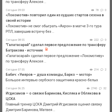
по трансферу Алексея ...
Сегодня 09:03
78
0
«Локомотив» повторил один из худших стартов сезона в
своей истории
«Локомотив» не смог обыграть «Акрон» в матче 3-го тура
РПЛ, завершив встречу без ...
Сегодня 08:55
222
0
"Галатасарай" сделал первое предложение по трансферу
Батракова - источник
«Галатасарай» сделал первое предложение «Локомотиву»
по трансферу Алексея ...
Сегодня 07:55
214
2
Бабич: «Умяров — душа команды, Барко — мотор»
Большое интервью сербского защитника красно-белых
Сегодня 06:25
2740
32
Игдисамов — о связке Баринова, Кисляка и Облякова в
ЦСКА
Главный тренер ЦСКА Дмитрий Игдисамов оценил связку
Дмитрия Баринова, Матвея ...