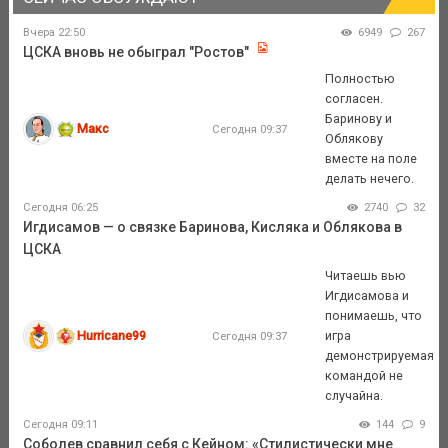
Вчера 22:50
6949
267
ЦСКА вновь не обыграл "Ростов"
Полностью
согласен.
Баринову и
Макс
Сегодня 09:37
Облякову
вместе на поле
делать нечего.
Сегодня 06:25
2740
32
Игдисамов — о связке Баринова, Кисляка и Облякова в
ЦСКА
Читаешь вью
Игдисамова и
понимаешь, что
Hurricane99
игра
Сегодня 09:37
демонстрируемая
командой не
случайна.
Сегодня 09:11
144
9
Соболев сравнил себя с Кейном: «Стилистически мне