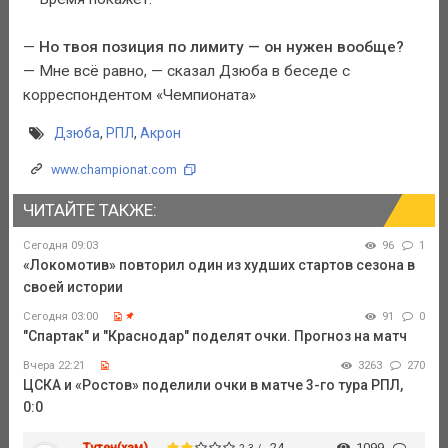
—
Но твоя позиция по лимиту — он нужен вообще?
— Мне всё равно, — сказал Дзюба в беседе с
корреспондентом «Чемпионата»
Дзюба
,
РПЛ
,
Акрон
www.championat.com
ЧИТАЙТЕ ТАКЖЕ:
Сегодня 09:03
96
1
«Локомотив» повторил один из худших стартов сезона в
своей истории
Сегодня 03:00
91
0
"Спартак" и "Краснодар" поделят очки. Прогноз на матч
Вчера 22:21
3263
270
ЦСКА и «Ростов» поделили очки в матче 3-го тура РПЛ,
0:0
Тутен(хам)
24
1099