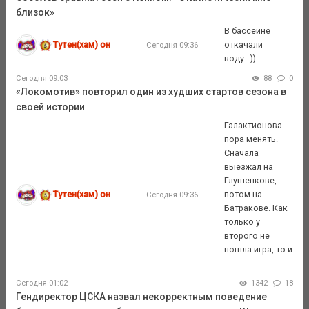
близок»
В бассейне
Тутен(хам) он
откачали
Сегодня 09:36
воду...))
Сегодня 09:03
88
0
«Локомотив» повторил один из худших стартов сезона в
своей истории
Галактионова
пора менять.
Сначала
выезжал на
Глушенкове,
Тутен(хам) он
потом на
Сегодня 09:36
Батракове. Как
только у
второго не
пошла игра, то и
...
Сегодня 01:02
1342
18
Гендиректор ЦСКА назвал некорректным поведение