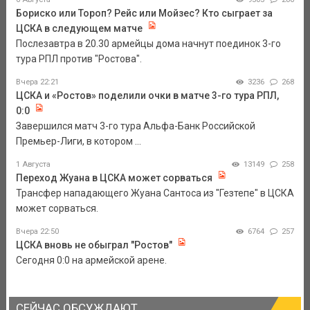
Бориско или Тороп? Рейс или Мойзес? Кто сыграет за
ЦСКА в следующем матче
Послезавтра в 20.30 армейцы дома начнут поединок 3-го
тура РПЛ против "Ростова".
Вчера 22:21
3236
268
ЦСКА и «Ростов» поделили очки в матче 3-го тура РПЛ,
0:0
Завершился матч 3-го тура Альфа-Банк Российской
Премьер-Лиги, в котором ...
1 Августа
13149
258
Переход Жуана в ЦСКА может сорваться
Трансфер нападающего Жуана Сантоса из "Гезтепе" в ЦСКА
может сорваться.
Вчера 22:50
6764
257
ЦСКА вновь не обыграл "Ростов"
Сегодня 0:0 на армейской арене.
СЕЙЧАС ОБСУЖДАЮТ