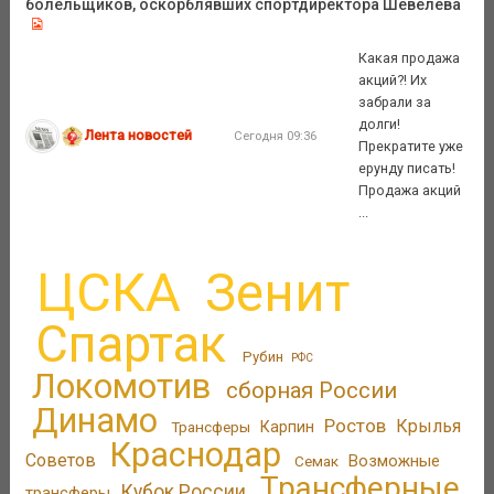
болельщиков, оскорблявших спортдиректора Шевелева
Какая продажа
акций?! Их
забрали за
долги!
Лента новостей
Сегодня 09:36
Прекратите уже
ерунду писать!
Продажа акций
...
ЦСКА
Зенит
Спартак
Рубин
РФС
Локомотив
сборная России
Динамо
Ростов
Крылья
Трансферы
Карпин
Краснодар
Советов
Возможные
Семак
Трансферные
Кубок России
трансферы