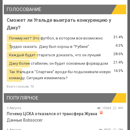
ГОЛОСОВАНИЕ
Сможет ли Угальде выиграть конкуренцию у
Даку?
31.4%
Почему нет? Это футбол, в котором все возможно
4.3%
Трудно сказать. Даку был хорош в "Рубине"
28.6%
Каждый будет стараться доказать, что он лучший
21.4%
Даку более стабилен, он будет основным форвардом
14.3%
Так Угальде в "Спартаке" вроде бы подыскивали новую
команду. Ситуация изменилась?
Всего голосов: 70
ПОПУЛЯРНОЕ
3 Августа
15564
441
Почему ЦСКА отказался от трансфера Жуана
Данные Bobsoccer.
6 Августа
9505
286