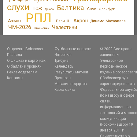
слухи
Балтика
ПСЖ
Сочи
Оренбург
Дзюба
РПЛ
Акрон
Ахмат
Пари НН
Динамо Махачкала
ЧМ-2026
Челестини
Станкович
О проекте Bobsoccer
Футбольные новости
© 2009 Все права
Правила
Интервью
защищены.
О фишках и карточках
Трибуна
Электронное
О баллах и уровнях
Календарь
периодическое
Рекламодателям
Результаты матчей
издание bobsoccer.r
Контакты
Прогнозы
("бобсоккер.ру")
Магазин подарков
зарегистрировано в
Карта сайта
Федеральной служб
по надзору в сфере
связи,
информационных
технологий и массо
коммуникаций
(Роскомнадзор) 19
января 2011г.
Свидетельство о