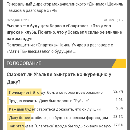
Генеральный директор махачкалинского «Динамо» Шамиль
Газизов в разговоре с «РБ ...
Сегодня 13:20
324
2
Умяров — о будущем Барко в «Спартаке»: «Это дело
игрока и клуба. Понятно, что у Эсекьеля сильное влияние
на команду»
Полузащитник «Спартака» Наиль Умяров в разговоре с
«Матч ТВ» высказался о будущем ...
ГОЛОСОВАНИЕ
Сможет ли Угальде выиграть конкуренцию у
Даку?
32.7%
Почему нет? Это футбол, в котором все возможно
1.9%
Трудно сказать. Даку был хорош в "Рубине"
25%
Каждый будет стараться доказать, что он лучший
23.1%
Даку более стабилен, он будет основным форвардом
17.3%
Так Угальде в "Спартаке" вроде бы подыскивали новую