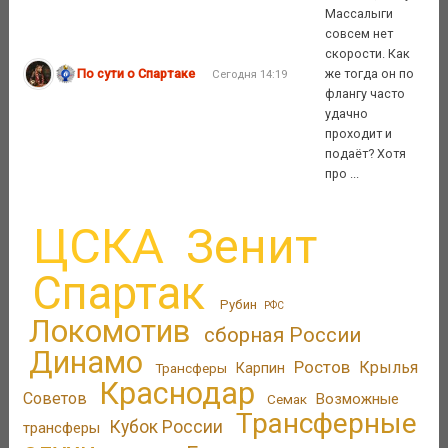
Массалыги
совсем нет
скорости. Как
По сути о Спартаке
же тогда он по
Сегодня 14:19
флангу часто
удачно
проходит и
подаёт? Хотя
про ...
ЦСКА
Зенит
Спартак
Рубин
РФС
Локомотив
сборная России
Динамо
Ростов
Крылья
Трансферы
Карпин
Краснодар
Советов
Возможные
Семак
Трансферные
Кубок России
трансферы