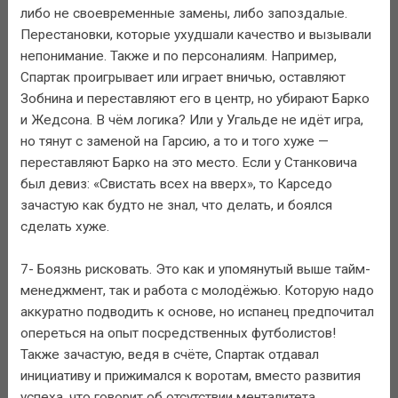
либо не своевременные замены, либо запоздалые.
Перестановки, которые ухудшали качество и вызывали
непонимание. Также и по персоналиям. Например,
Спартак проигрывает или играет вничью, оставляют
Зобнина и переставляют его в центр, но убирают Барко
и Жедсона. В чём логика? Или у Угальде не идёт игра,
но тянут с заменой на Гарсию, а то и того хуже —
переставляют Барко на это место. Если у Станковича
был девиз: «Свистать всех на вверх», то Карседо
зачастую как будто не знал, что делать, и боялся
сделать хуже.
7- Боязнь рисковать. Это как и упомянутый выше тайм-
менеджмент, так и работа с молодёжью. Которую надо
аккуратно подводить к основе, но испанец предпочитал
опереться на опыт посредственных футболистов!
Также зачастую, ведя в счёте, Спартак отдавал
инициативу и прижимался к воротам, вместо развития
успеха, что говорит об отсутствии менталитета