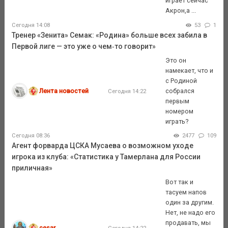
играет сейчас
Акрон,а ...
Сегодня 14:08
53
1
Тренер «Зенита» Семак: «Родина» больше всех забила в
Первой лиге — это уже о чем‑то говорит»
Это он
намекает, что и
с Родиной
Лента новостей
собрался
Сегодня 14:22
первым
номером
играть?
Сегодня 08:36
2477
109
Агент форварда ЦСКА Мусаева о возможном уходе
игрока из клуба: «Статистика у Тамерлана для России
приличная»
Вот так и
тасуем напов
один за другим.
Нет, не надо его
продавать, мы
cesar
Сегодня 14:22