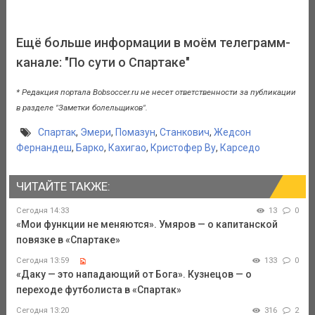
Ещё больше информации в моём телеграмм-
канале: "По сути о Спартаке"
* Редакция портала Bobsoccer.ru не несет ответственности за публикации
в разделе "Заметки болельщиков".
Спартак
,
Эмери
,
Помазун
,
Станкович
,
Жедсон
Фернандеш
,
Барко
,
Кахигао
,
Кристофер Ву
,
Карседо
ЧИТАЙТЕ ТАКЖЕ:
Сегодня 14:33
13
0
«Мои функции не меняются». Умяров — о капитанской
повязке в «Спартаке»
Сегодня 13:59
133
0
«Даку — это нападающий от Бога». Кузнецов — о
переходе футболиста в «Спартак»
Сегодня 13:20
316
2