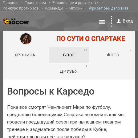
Правила
Трансферы
Расписание и результаты
Конкурс прогнозов
Команды
Игроки
Фрибет без депозита
Вход
ПО СУТИ О СПАРТАКЕ
40
0
ХРОНИКА
БЛОГ
ФОТО
1
ДРУЗЬЯ
Вопросы к Карседо
Пока все смотрят Чемпионат Мира по футболу,
предлагаю болельщикам Спартака вспомнить как мы
провели предыдущий сезон при нынешнем главном
тренере и задуматься после победы в Кубке,
действительно ли всё так радужно?