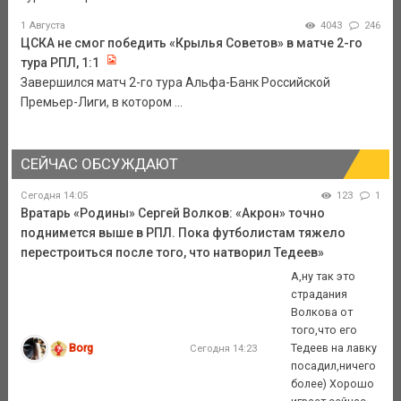
1 Августа
4043
246
ЦСКА не смог победить «Крылья Советов» в матче 2-го
тура РПЛ, 1:1
Завершился матч 2-го тура Альфа-Банк Российской
Премьер-Лиги, в котором ...
СЕЙЧАС ОБСУЖДАЮТ
Сегодня 14:05
123
1
Вратарь «Родины» Сергей Волков: «Акрон» точно
поднимется выше в РПЛ. Пока футболистам тяжело
перестроиться после того, что натворил Тедеев»
А,ну так это
страдания
Волкова от
того,что его
Borg
Тедеев на лавку
Сегодня 14:23
посадил,ничего
более) Хорошо