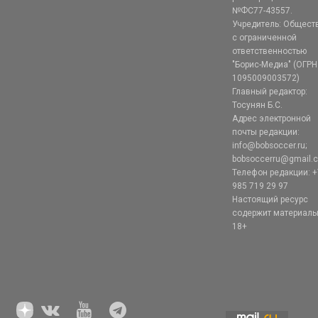
№ФС77-43557.
Учредитель: Общест
с ограниченной
ответственностью
"Борис-Медиа" (ОГРН
1095009003572)
Главный редактор:
Тосунян Б.С.
Адрес электронной
почты редакции:
info@bobsoccer.ru;
bobsoccerru@gmail.
Телефон редакции: +
985 719 29 97
Настоящий ресурс
содержит материал
18+