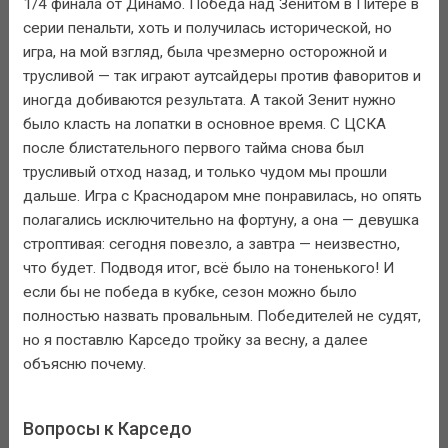
1/4 финала от Динамо. Победа над Зенитом в Питере в
серии пенальти, хоть и получилась исторической, но
игра, на мой взгляд, была чрезмерно осторожной и
трусливой — так играют аутсайдеры против фаворитов и
иногда добиваются результата. А такой Зенит нужно
было класть на лопатки в основное время. С ЦСКА
после блистательного первого тайма снова был
трусливый отход назад, и только чудом мы прошли
дальше. Игра с Краснодаром мне понравилась, но опять
полагались исключительно на фортуну, а она — девушка
строптивая: сегодня повезло, а завтра — неизвестно,
что будет. Подводя итог, всё было на тоненького! И
если бы не победа в кубке, сезон можно было
полностью назвать провальным. Победителей не судят,
но я поставлю Карседо тройку за весну, а далее
объясню почему.
Вопросы к Карседо