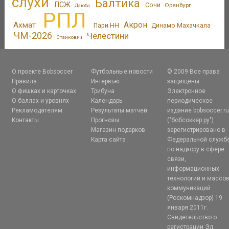
слухи
Балтика
ПСЖ
Сочи
Оренбург
Дзюба
РПЛ
Акрон
Ахмат
Пари НН
Динамо Махачкала
ЧМ-2026
Челестини
Станкович
О проекте Bobsoccer
Футбольные новости
© 2009 Все права
Правила
Интервью
защищены.
О фишках и карточках
Трибуна
Электронное
О баллах и уровнях
Календарь
периодическое
Рекламодателям
Результаты матчей
издание bobsoccer.r
Контакты
Прогнозы
("бобсоккер.ру")
Магазин подарков
зарегистрировано в
Карта сайта
Федеральной служб
по надзору в сфере
связи,
информационных
технологий и массо
коммуникаций
(Роскомнадзор) 19
января 2011г.
Свидетельство о
регистрации Эл