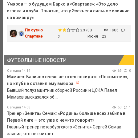
Умяров — о будущем Барко в «Спартаке»: «Это дело
игрока и клуба. Понятно, что у Эсекьеля сильное влияние
на команду»
По сути о
30
1905
2.3 /
Спартаке
Июня
23
3
ФУТБОЛЬНЫЕ НОВОСТИ
Сегодня 14:14
69
0
Мамаев: Баринов очень не хотел покидать «Локомотив»,
но клуб не оставил ему выбора
Бывший полузащитник сборной России и ЦСКА Павел
Мамаев высказался об ...
Сегодня 14:08
53
1
Тренер «Зенита» Семак: «Родина» больше всех забила в
Первой лиге — это уже о чем‑то говорит»
Главный тренер петербургского «Зенита» Сергей Семак
заявил, что не считает ...