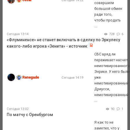
совершили
большой обмен
ради того,
чтобы продать
...
Сегодня 13:14
728
6
«Флуминенсе» не станет включать в сделку по Эркулесу
какого-либо игрока «Зенита» - источник
СБС вряд ли
переживает насчет
немотивированного
Энрике. У него были
Renegade
уже
Сегодня 14:19
немотивированный
Дриусси,
немотивированный
...
Сегодня 13:02
90
1
По матчу с Оренбургом
Я как то не
заметил, что у