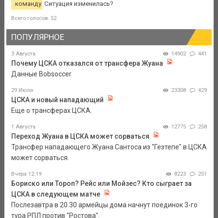
команду. Ситуация изменилась?
Всего голосов: 52
ПОПУЛЯРНОЕ
3 Августа
14902
441
Почему ЦСКА отказался от трансфера Жуана
Данные Bobsoccer.
29 Июля
23308
429
ЦСКА и новый нападающий
Еще о трансферах ЦСКА.
1 Августа
12775
258
Переход Жуана в ЦСКА может сорваться
Трансфер нападающего Жуана Сантоса из "Гезтепе" в ЦСКА
может сорваться.
Вчера 12:19
8223
251
Бориско или Тороп? Рейс или Мойзес? Кто сыграет за
ЦСКА в следующем матче
Послезавтра в 20.30 армейцы дома начнут поединок 3-го
тура РПЛ против "Ростова".