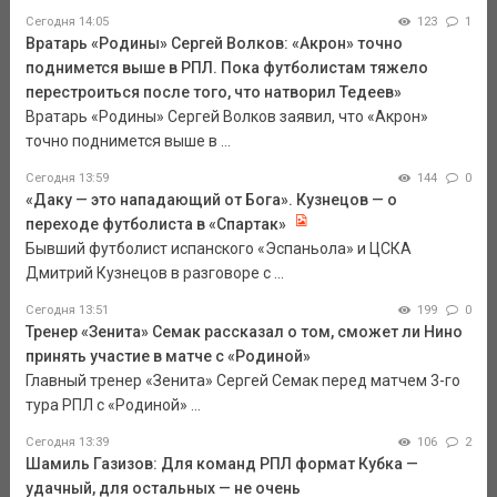
Сегодня 14:05
123
1
Вратарь «Родины» Сергей Волков: «Акрон» точно
поднимется выше в РПЛ. Пока футболистам тяжело
перестроиться после того, что натворил Тедеев»
Вратарь «Родины» Сергей Волков заявил, что «Акрон»
точно поднимется выше в ...
Сегодня 13:59
144
0
«Даку — это нападающий от Бога». Кузнецов — о
переходе футболиста в «Спартак»
Бывший футболист испанского «Эспаньола» и ЦСКА
Дмитрий Кузнецов в разговоре с ...
Сегодня 13:51
199
0
Тренер «Зенита» Семак рассказал о том, сможет ли Нино
принять участие в матче с «Родиной»
Главный тренер «Зенита» Сергей Семак перед матчем 3-го
тура РПЛ с «Родиной» ...
Сегодня 13:39
106
2
Шамиль Газизов: Для команд РПЛ формат Кубка —
удачный, для остальных — не очень