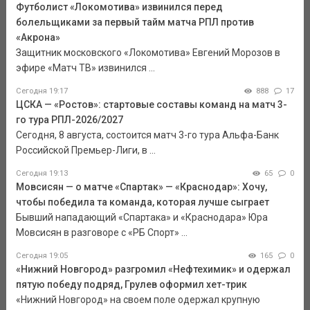
Футболист «Локомотива» извинился перед
болельщиками за первый тайм матча РПЛ против
«Акрона»
Защитник московского «Локомотива» Евгений Морозов в
эфире «Матч ТВ» извинился ...
Сегодня 19:17
888
17
ЦСКА — «Ростов»: стартовые составы команд на матч 3-
го тура РПЛ-2026/2027
Сегодня, 8 августа, состоится матч 3-го тура Альфа-Банк
Российской Премьер-Лиги, в ...
Сегодня 19:13
65
0
Мовсисян — о матче «Спартак» — «Краснодар»: Хочу,
чтобы победила та команда, которая лучше сыграет
Бывший нападающий «Спартака» и «Краснодара» Юра
Мовсисян в разговоре с «РБ Спорт» ...
Сегодня 19:05
165
0
«Нижний Новгород» разгромил «Нефтехимик» и одержал
пятую победу подряд, Грулев оформил хет-трик
«Нижний Новгород» на своем поле одержал крупную