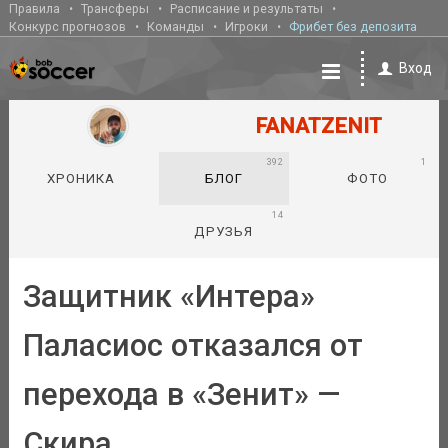
Правила
Трансферы
Расписание и результаты
Конкурс прогнозов
Команды
Игроки
Фрибет без депозита
Вход
FANATZENIT
392
1
ХРОНИКА
БЛОГ
ФОТО
14
ДРУЗЬЯ
Защитник «Интера»
Паласиос отказался от
перехода в «Зенит» —
Скира