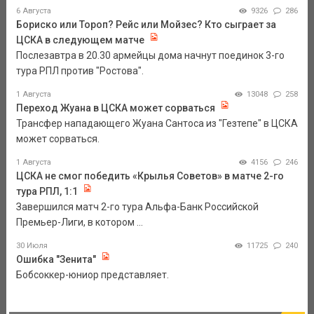
6 Августа
9326
286
Бориско или Тороп? Рейс или Мойзес? Кто сыграет за
ЦСКА в следующем матче
Послезавтра в 20.30 армейцы дома начнут поединок 3-го
тура РПЛ против "Ростова".
1 Августа
13048
258
Переход Жуана в ЦСКА может сорваться
Трансфер нападающего Жуана Сантоса из "Гезтепе" в ЦСКА
может сорваться.
1 Августа
4156
246
ЦСКА не смог победить «Крылья Советов» в матче 2-го
тура РПЛ, 1:1
Завершился матч 2-го тура Альфа-Банк Российской
Премьер-Лиги, в котором ...
30 Июля
11725
240
Ошибка "Зенита"
Бобсоккер-юниор представляет.