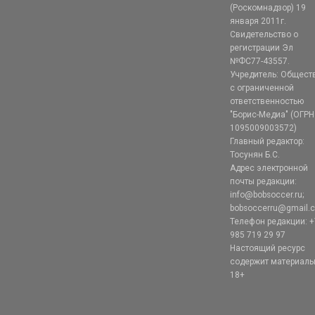
(Роскомнадзор) 19
января 2011г.
Свидетельство о
регистрации Эл
№ФС77-43557.
Учредитель: Общест
с ограниченной
ответственностью
"Борис-Медиа" (ОГРН
1095009003572)
Главный редактор:
Тосунян Б.С.
Адрес электронной
почты редакции:
info@bobsoccer.ru;
bobsoccerru@gmail.
Телефон редакции: +
985 719 29 97
Настоящий ресурс
содержит материал
18+