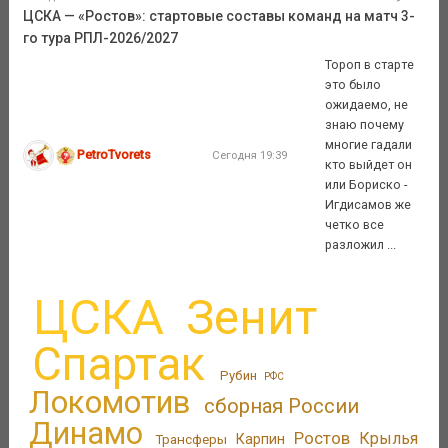
ЦСКА — «Ростов»: стартовые составы команд на матч 3-
го тура РПЛ-2026/2027
Тороп в старте
это было
ожидаемо, не
знаю почему
многие гадали
PetroTvorets
Сегодня 19:39
кто выйдет он
или Бориско -
Игдисамов же
четко все
разложил ...
ЦСКА
Зенит
Спартак
Рубин
РФС
Локомотив
сборная России
Динамо
Ростов
Крылья
Трансферы
Карпин