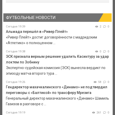
ФУТБОЛЬНЫЕ НОВОСТИ
Сегодня 19:39
2
0
Альмада перешёл в «Ривер Плейт»
«Ривер Плейт» достиг договорённости с мадридским
«Атлетико» о полноценном ...
Сегодня 19:38
0
0
ЭСК признала верным решение удалить Касинтуру за удар
локтем по Зобнину
Экспертно-судейская комиссия (ЭСК) вынесла вердикт по
эпизоду матча второго тура ...
Сегодня 19:26
58
0
Гендиректор махачкалинского «Динамо» не подтвердил
переговоры с «Балтикой» по трансферу Мрезига
Генеральный директор махачкалинского «Динамо» Шамиль
Газизов в разговоре с ...
Сегодня 19:19
261
0