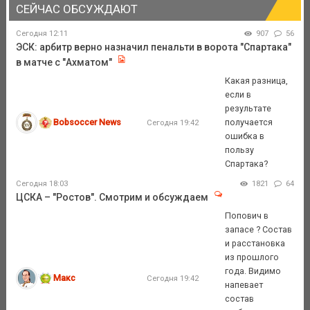
СЕЙЧАС ОБСУЖДАЮТ
Сегодня 12:11
907
56
ЭСК: арбитр верно назначил пенальти в ворота "Спартака"
в матче с "Ахматом"
Какая разница,
если в
результате
Bobsoccer News
получается
Сегодня 19:42
ошибка в
пользу
Спартака?
Сегодня 18:03
1821
64
ЦСКА – "Ростов". Смотрим и обсуждаем
Попович в
запасе ? Состав
и расстановка
из прошлого
года. Видимо
Макс
Сегодня 19:42
напевает
состав