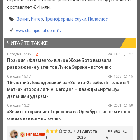
составляет € 4 млн.
Зенит
,
Интер
,
Трансферные слухи
,
Паласиос
www.championat.com
ЧИТАЙТЕ ТАКЖЕ:
Сегодня 15:35
1459
27
Позиция «Фламенго» в лице Жозе Бото вызвала
раздражение у агентов Луиса Энрике - источник
Сегодня 15:17
1268
15
18-летний Левандовский из «Зенита-2» забил 5 голов в 4
матчах Второй лиги А. Сегодня – дважды «Иртышу»
дальними ударами
Сегодня 13:24
2001
58
«Зенит» отправляет Горшкова в «Оренбург», но сам игрок
отказывается - источник
31 Августа
982
3.7 /
FanatZenit
2025
6
3