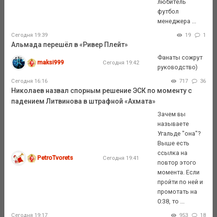
любитель
футбол
менеджера ...
Сегодня 19:39
19
1
Альмада перешёл в «Ривер Плейт»
Фанаты сожрут
maksi999
Сегодня 19:42
руководство)
Сегодня 16:16
717
36
Николаев назвал спорным решение ЭСК по моменту с
падением Литвинова в штрафной «Ахмата»
Зачем вы
называете
Угальде "она"?
Выше есть
ссылка на
PetroTvorets
Сегодня 19:41
повтор этого
момента. Если
пройти по ней и
промотать на
0:38, то ...
Сегодня 19:17
953
18