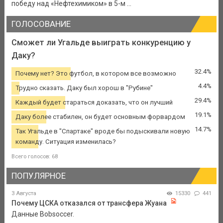
победу над «Нефтехимиком» в 5-м ...
ГОЛОСОВАНИЕ
Сможет ли Угальде выиграть конкуренцию у
Даку?
32.4%
Почему нет? Это футбол, в котором все возможно
4.4%
Трудно сказать. Даку был хорош в "Рубине"
29.4%
Каждый будет стараться доказать, что он лучший
19.1%
Даку более стабилен, он будет основным форвардом
14.7%
Так Угальде в "Спартаке" вроде бы подыскивали новую
команду. Ситуация изменилась?
Всего голосов: 68
ПОПУЛЯРНОЕ
3 Августа
15330
441
Почему ЦСКА отказался от трансфера Жуана
Данные Bobsoccer.