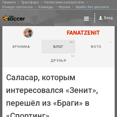
Правила
Трансферы
Расписание и результаты
Конкурс прогнозов
Команды
Игроки
Фрибет без депозита
Вход
FANATZENIT
392
1
ХРОНИКА
БЛОГ
ФОТО
14
ДРУЗЬЯ
Саласар, которым
интересовался «Зенит»,
перешёл из «Браги» в
«Спортинг»