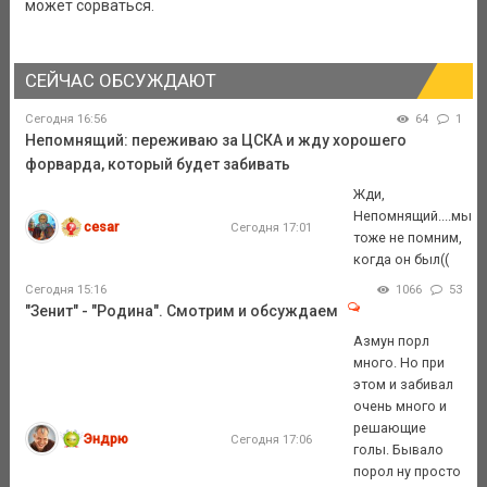
может сорваться.
СЕЙЧАС ОБСУЖДАЮТ
Сегодня 16:56
64
1
Непомнящий: переживаю за ЦСКА и жду хорошего
форварда, который будет забивать
Жди,
Непомнящий....мы
cesar
Сегодня 17:01
тоже не помним,
когда он был((
Сегодня 15:16
1066
53
"Зенит" - "Родина". Смотрим и обсуждаем
Азмун порл
много. Но при
этом и забивал
очень много и
решающие
Эндрю
Сегодня 17:06
голы. Бывало
порол ну просто