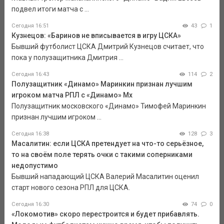
подвел итоги матча с ...
Сегодня 16:51
43
1
Кузнецов: «Баринов не вписывается в игру ЦСКА»
Бывший футболист ЦСКА Дмитрий Кузнецов считает, что
пока у полузащитника Дмитрия ...
Сегодня 16:43
114
2
Полузащитник «Динамо» Маринкин признан лучшим
игроком матча РПЛ с «Динамо» Мх
Полузащитник московского «Динамо» Тимофей Маринкин
признан лучшим игроком ...
Сегодня 16:38
128
3
Масалитин: если ЦСКА претендует на что-то серьёзное,
то на своём поле терять очки с такими соперниками
недопустимо
Бывший нападающий ЦСКА Валерий Масалитин оценил
старт нового сезона РПЛ для ЦСКА.
Сегодня 16:30
74
0
«Локомотив» скоро перестроится и будет прибавлять.