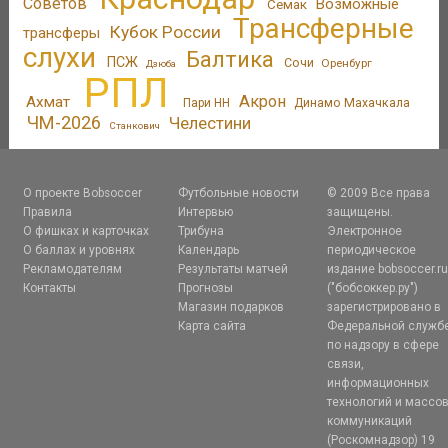
Советов
Возможные
Семак
Трансферные
Кубок России
трансферы
слухи
Балтика
ПСЖ
Сочи
Оренбург
Дзюба
РПЛ
Акрон
Ахмат
Пари НН
Динамо Махачкала
ЧМ-2026
Челестини
Станкович
О проекте Bobsoccer
Футбольные новости
© 2009 Все права
Правила
Интервью
защищены.
О фишках и карточках
Трибуна
Электронное
О баллах и уровнях
Календарь
периодическое
Рекламодателям
Результаты матчей
издание bobsoccer.r
Контакты
Прогнозы
("бобсоккер.ру")
Магазин подарков
зарегистрировано в
Карта сайта
Федеральной служб
по надзору в сфере
связи,
информационных
технологий и массо
коммуникаций
(Роскомнадзор) 19