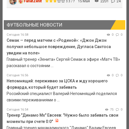
FanatZenit
15 Мая
2201
24
3.3 / 7
ФУТБОЛЬНЫЕ НОВОСТИ
Сегодня 16:58
0
0
Семак — перед матчем с «Родиной»: «Джон Джон
получил небольшое повреждение, Дугласа Сантоса
увидим на поле»
Главный тренер «Зенита» Сергей Семак в эфире «Матч ТВ»
рассказал о состоянии ...
Сегодня 16:56
0
0
Непомнящий: переживаю за ЦСКА и жду хорошего
форварда, который будет забивать
Российский специалист Валерий Непомнящий поделился
своими переживаниями о ...
Сегодня 16:54
75
0
Тренер "Динамо Мх" Евсеев: "Нужно было забивать свои
моменты при счете 0:0"
Главный тренер махакалинского "Динамо" Вадим Евсеев