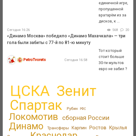
единичной игре,
пропущенной
вратарём из за
дисков, к ...
Сегодня 16:26
568
20
«Динамо Москва» победило «Динамо Махачкала» — три
гола были забиты с 77-й по 81-ю минуту
Тот который
стоит больше
PetroTvorets
Сегодня 16:58
30-ти мультов
евро не забил ?
ЦСКА
Зенит
Спартак
Рубин
РФС
Локомотив
сборная России
Динамо
Ростов
Крылья
Трансферы
Карпин
Краснодар