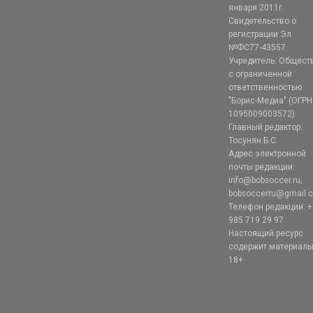
января 2011г.
Свидетельство о
регистрации Эл
№ФС77-43557.
Учредитель: Общест
с ограниченной
ответственностью
"Борис-Медиа" (ОГРН
1095009003572)
Главный редактор:
Тосунян Б.С.
Адрес электронной
почты редакции:
info@bobsoccer.ru;
bobsoccerru@gmail.
Телефон редакции: +
985 719 29 97
Настоящий ресурс
содержит материал
18+