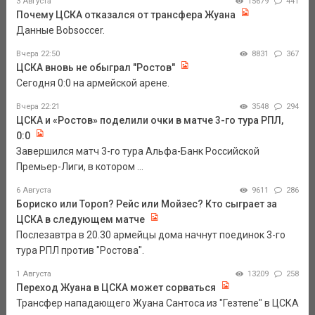
3 Августа
15679
441
Почему ЦСКА отказался от трансфера Жуана
Данные Bobsoccer.
Вчера 22:50
8831
367
ЦСКА вновь не обыграл "Ростов"
Сегодня 0:0 на армейской арене.
Вчера 22:21
3548
294
ЦСКА и «Ростов» поделили очки в матче 3-го тура РПЛ,
0:0
Завершился матч 3-го тура Альфа-Банк Российской
Премьер-Лиги, в котором ...
6 Августа
9611
286
Бориско или Тороп? Рейс или Мойзес? Кто сыграет за
ЦСКА в следующем матче
Послезавтра в 20.30 армейцы дома начнут поединок 3-го
тура РПЛ против "Ростова".
1 Августа
13209
258
Переход Жуана в ЦСКА может сорваться
Трансфер нападающего Жуана Сантоса из "Гезтепе" в ЦСКА