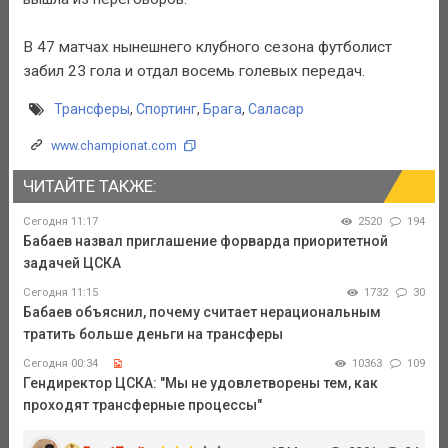
В 47 матчах нынешнего клубного сезона футболист
забил 23 гола и отдал восемь голевых передач.
Трансферы
,
Спортинг
,
Брага
,
Саласар
www.championat.com
ЧИТАЙТЕ ТАКЖЕ:
Сегодня 11:17
2520
194
Бабаев назвал приглашение форварда приоритетной
задачей ЦСКА
Сегодня 11:15
1732
30
Бабаев объяснил, почему считает нерациональным
тратить больше деньги на трансферы
Сегодня 00:34
10363
109
Гендиректор ЦСКА: "Мы не удовлетворены тем, как
проходят трансферные процессы"