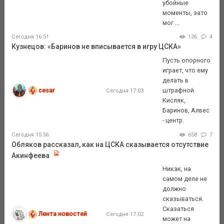
убойные
моменты, зато
мог ...
Сегодня 16:51
136
4
Кузнецов: «Баринов не вписывается в игру ЦСКА»
Пусть опорного
играет, что ему
делать в
cesar
штрафной.
Сегодня 17:03
Кисляк,
Баринов, Алвес
- центр.
Сегодня 15:56
658
7
Обляков рассказал, как на ЦСКА сказывается отсутствие
Акинфеева
Никак, на
самом деле не
должно
сказываться.
Сказаться
Лента новостей
Сегодня 17:02
может на