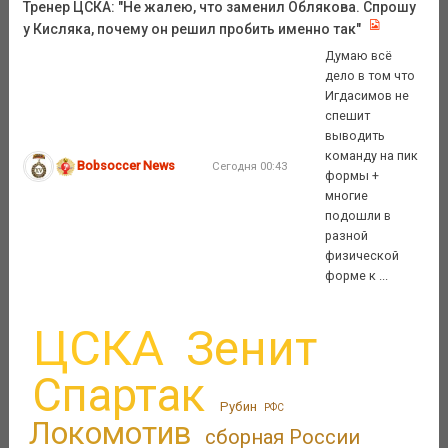
Тренер ЦСКА: "Не жалею, что заменил Облякова. Спрошу
у Кисляка, почему он решил пробить именно так"
Думаю всё
дело в том что
Игдасимов не
спешит
выводить
команду на пик
Bobsoccer News
Сегодня 00:43
формы +
многие
подошли в
разной
физической
форме к ...
ЦСКА
Зенит
Спартак
Рубин
РФС
Локомотив
сборная России