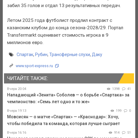
забил 35 голов и отдал 13 результативных передач.
Летом 2025 года футболист продлил контракт с
казанским клубом до конца сезона-2028/29. Портал
Transfermarkt оценивает стоимость игрока в 9
миллионов евро.
Спартак
,
Рубин
,
Трансферные слухи
,
Даку
www.sport-express.ru
ЧИТАЙТЕ ТАКЖЕ:
Вчера 20:04
1398
41
Нападающий «Зенита» Соболев — о борьбе «Спартака» за
чемпионство: «Семь лет одно и то же»
Вчера 19:13
199
0
Мовсисян — о матче «Спартак» — «Краснодар»: Хочу,
чтобы победила та команда, которая лучше сыграет
Вчера 16:16
914
51