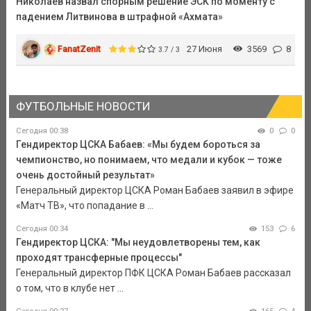
Николаев назвал спорным решение ЭСК по моменту с
падением Литвинова в штрафной «Ахмата»
FanatZenit
27 Июня
3569
8
3.7 / 3
ФУТБОЛЬНЫЕ НОВОСТИ
Сегодня 00:38
0
0
Гендиректор ЦСКА Бабаев: «Мы будем бороться за
чемпионство, но понимаем, что медали и кубок — тоже
очень достойный результат»
Генеральный директор ЦСКА Роман Бабаев заявил в эфире
«Матч ТВ», что попадание в ...
Сегодня 00:34
153
6
Гендиректор ЦСКА: "Мы неудовлетворены тем, как
проходят трансферные процессы"
Генеральный директор ПФК ЦСКА Роман Бабаев рассказал
о том, что в клубе нет ...