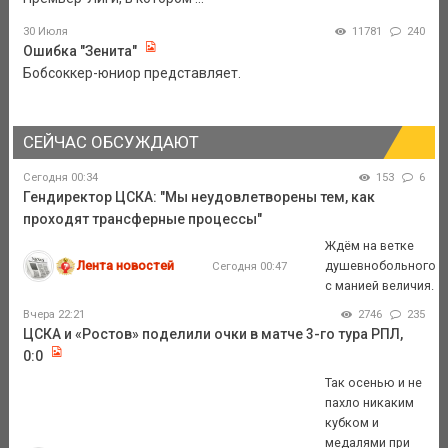
30 Июля
11781
240
Ошибка "Зенита"
Бобсоккер-юниор представляет.
СЕЙЧАС ОБСУЖДАЮТ
Сегодня 00:34
153
6
Гендиректор ЦСКА: "Мы неудовлетворены тем, как
проходят трансферные процессы"
Ждём на ветке
Лента новостей
душевнобольного
Сегодня 00:47
с манией величия.
Вчера 22:21
2746
235
ЦСКА и «Ростов» поделили очки в матче 3-го тура РПЛ,
0:0
Так осенью и не
пахло никаким
кубком и
медалями при