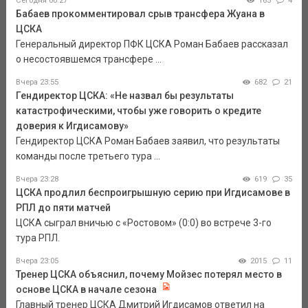
Сегодня 00:27
165
4
Бабаев прокомментировал срыв трансфера Жуана в
ЦСКА
Генеральный директор ПФК ЦСКА Роман Бабаев рассказал
о несостоявшемся трансфере ...
Вчера 23:55
682
21
Гендиректор ЦСКА: «Не назвал бы результаты
катастрофическими, чтобы уже говорить о кредите
доверия к Игдисамову»
Гендиректор ЦСКА Роман Бабаев заявил, что результаты
команды после третьего тура ...
Вчера 23:28
619
35
ЦСКА продлил беспроигрышную серию при Игдисамове в
РПЛ до пяти матчей
ЦСКА сыграл вничью с «Ростовом» (0:0) во встрече 3-го
тура РПЛ.
Вчера 23:05
2015
11
Тренер ЦСКА объяснил, почему Мойзес потерял место в
основе ЦСКА в начале сезона
Главный тренер ЦСКА Дмитрий Игдисамов ответил на