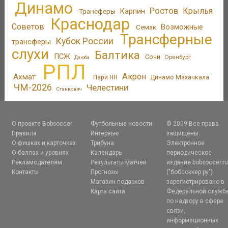
Динамо
Ростов
Крылья
Трансферы
Карпин
Краснодар
Советов
Возможные
Семак
Трансферные
Кубок России
трансферы
слухи
Балтика
ПСЖ
Сочи
Оренбург
Дзюба
РПЛ
Акрон
Ахмат
Пари НН
Динамо Махачкала
ЧМ-2026
Челестини
Станкович
О проекте Bobsoccer
Футбольные новости
© 2009 Все права
Правила
Интервью
защищены.
О фишках и карточках
Трибуна
Электронное
О баллах и уровнях
Календарь
периодическое
Рекламодателям
Результаты матчей
издание bobsoccer.r
Контакты
Прогнозы
("бобсоккер.ру")
Магазин подарков
зарегистрировано в
Карта сайта
Федеральной служб
по надзору в сфере
связи,
информационных