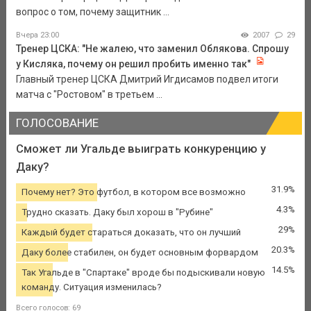
вопрос о том, почему защитник ...
Вчера 23:00
2007
29
Тренер ЦСКА: "Не жалею, что заменил Облякова. Спрошу
у Кисляка, почему он решил пробить именно так"
Главный тренер ЦСКА Дмитрий Игдисамов подвел итоги
матча с "Ростовом" в третьем ...
ГОЛОСОВАНИЕ
Сможет ли Угальде выиграть конкуренцию у
Даку?
31.9%
Почему нет? Это футбол, в котором все возможно
4.3%
Трудно сказать. Даку был хорош в "Рубине"
29%
Каждый будет стараться доказать, что он лучший
20.3%
Даку более стабилен, он будет основным форвардом
14.5%
Так Угальде в "Спартаке" вроде бы подыскивали новую
команду. Ситуация изменилась?
Всего голосов: 69