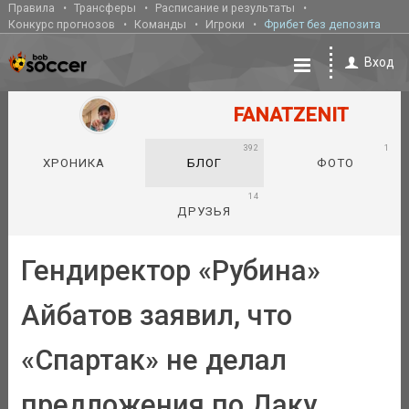
Правила
Трансферы
Расписание и результаты
Конкурс прогнозов
Команды
Игроки
Фрибет без депозита
Вход
FANATZENIT
392
1
ХРОНИКА
БЛОГ
ФОТО
14
ДРУЗЬЯ
Гендиректор «Рубина»
Айбатов заявил, что
«Спартак» не делал
предложения по Даку