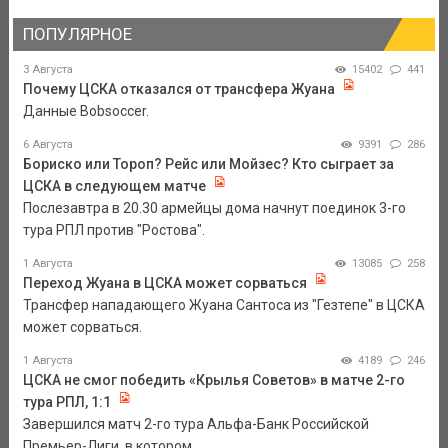
ПОПУЛЯРНОЕ
3 Августа
15402
441
Почему ЦСКА отказался от трансфера Жуана
Данные Bobsoccer.
6 Августа
9391
286
Бориско или Тороп? Рейс или Мойзес? Кто сыграет за
ЦСКА в следующем матче
Послезавтра в 20.30 армейцы дома начнут поединок 3-го
тура РПЛ против "Ростова".
1 Августа
13085
258
Переход Жуана в ЦСКА может сорваться
Трансфер нападающего Жуана Сантоса из "Гезтепе" в ЦСКА
может сорваться.
1 Августа
4189
246
ЦСКА не смог победить «Крылья Советов» в матче 2-го
тура РПЛ, 1:1
Завершился матч 2-го тура Альфа-Банк Российской
Премьер-Лиги, в котором ...