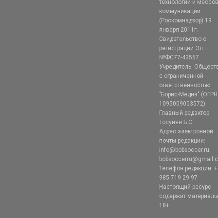
технологий и массо
коммуникаций
(Роскомнадзор) 19
января 2011г.
Свидетельство о
регистрации Эл
№ФС77-43557.
Учредитель: Общест
с ограниченной
ответственностью
"Борис-Медиа" (ОГРН
1095009003572)
Главный редактор:
Тосунян Б.С.
Адрес электронной
почты редакции:
info@bobsoccer.ru;
bobsoccerru@gmail.
Телефон редакции: +
985 719 29 97
Настоящий ресурс
содержит материал
18+