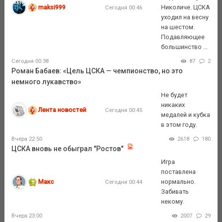
maksi999
Николиче. ЦСКА
Сегодня 00:46
уходил на весну
на шестом.
Подавляющее
большинство ...
Сегодня 00:38
87
2
Роман Бабаев: «Цель ЦСКА — чемпионство, но это
немного лукавство»
Не будет
никаких
Лента новостей
Сегодня 00:45
медалей и кубка
в этом году.
Вчера 22:50
2618
180
ЦСКА вновь не обыграл "Ростов"
Игра
поставлена
Макс
нормально.
Сегодня 00:44
Забивать
некому.
Вчера 23:00
2007
29