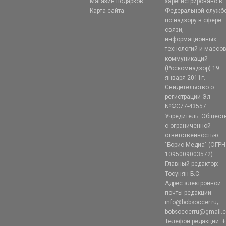
Магазин подарков
зарегистрировано в
Карта сайта
Федеральной служб
по надзору в сфере
связи,
информационных
технологий и массо
коммуникаций
(Роскомнадзор) 19
января 2011г.
Свидетельство о
регистрации Эл
№ФС77-43557.
Учредитель: Общест
с ограниченной
ответственностью
"Борис-Медиа" (ОГРН
1095009003572)
Главный редактор:
Тосунян Б.С.
Адрес электронной
почты редакции:
info@bobsoccer.ru;
bobsoccerru@gmail.
Телефон редакции: +