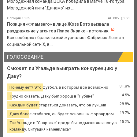
Молодежная команда ЦСКА победила в матче 18-го тура
Молодежной лиги "Динамо" из ...
Сегодня 15:35
885
21
Позиция «Фламенго» в лице Жозе Бото вызвала
раздражение у агентов Луиса Энрике - источник
Как сообщают бразильский журналист Фабрисио Лопес в
социальной сети Х, в ...
ГОЛОСОВАНИЕ
Сможет ли Угальде выиграть конкуренцию у
Даку?
31.8%
Почему нет? Это футбол, в котором все возможно
4.5%
Трудно сказать. Даку был хорош в "Рубине"
28.8%
Каждый будет стараться доказать, что он лучший
19.7%
Даку более стабилен, он будет основным форвардом
15.2%
Так Угальде в "Спартаке" вроде бы подыскивали новую
команду. Ситуация изменилась?