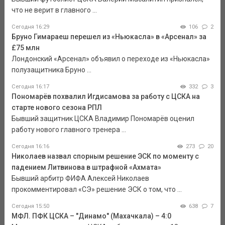
что не верит в главного ...
Сегодня 16:29
106
2
Бруно Гимараеш перешел из «Ньюкасла» в «Арсенал» за
£75 млн
Лондонский «Арсенал» объявил о переходе из «Ньюкасла»
полузащитника Бруно ...
Сегодня 16:17
332
3
Пономарёв похвалил Игдисамова за работу с ЦСКА на
старте нового сезона РПЛ
Бывший защитник ЦСКА Владимир Пономарёв оценил
работу нового главного тренера ...
Сегодня 16:16
273
20
Николаев назвал спорным решение ЭСК по моменту с
падением Литвинова в штрафной «Ахмата»
Бывший арбитр ФИФА Алексей Николаев
прокомментировал «СЭ» решение ЭСК о том, что ...
Сегодня 15:50
638
7
МФЛ. ПФК ЦСКА – "Динамо" (Махачкала) – 4:0