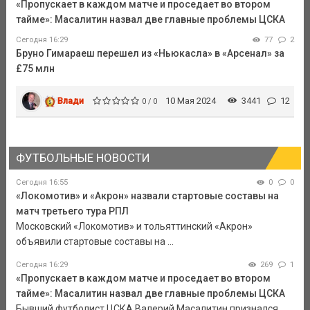
«Пропускает в каждом матче и проседает во втором
тайме»: Масалитин назвал две главные проблемы ЦСКА
Сегодня 16:29
77
2
Бруно Гимараеш перешел из «Ньюкасла» в «Арсенал» за
£75 млн
Влади
10 Мая 2024
3441
12
0 / 0
ФУТБОЛЬНЫЕ НОВОСТИ
Сегодня 16:55
0
0
«Локомотив» и «Акрон» назвали стартовые составы на
матч третьего тура РПЛ
Московский «Локомотив» и тольяттинский «Акрон»
объявили стартовые составы на ...
Сегодня 16:29
269
1
«Пропускает в каждом матче и проседает во втором
тайме»: Масалитин назвал две главные проблемы ЦСКА
Бывший футболист ЦСКА Валерий Масалитин признался,