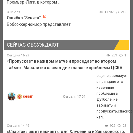
Премьер-Лиги, в котором ...
30 Июля
11702
240
Ошибка "Зенита"
Бобсоккер-юниор представляет.
СЕЙЧАС ОБСУЖДАЮТ
Сегодня 16:29
269
1
«Пропускает в каждом матче и проседает во втором
тайме»: Масалитин назвал две главные проблемы ЦСКА
еще не раелизует. -
в принципе это
извечные
проблемы в
cesar
Сегодня 17:04
футболе. не
забивать и
пропускать.спасибо
кэп!
Сегодня 14:49
929
26
«Спартак» ищет варианты для Хлусевича и Зиньковского,