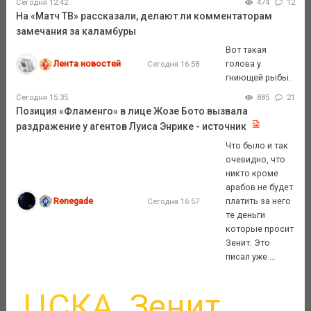
Сегодня 12:42
474
12
На «Матч ТВ» рассказали, делают ли комментаторам
замечания за каламбуры
Вот такая
Лента новостей
голова у
Сегодня 16:58
гниющей рыбы.
Сегодня 15:35
885
21
Позиция «Фламенго» в лице Жозе Бото вызвала
раздражение у агентов Луиса Энрике - источник
Что было и так
очевидно, что
никто кроме
арабов не будет
Renegade
платить за него
Сегодня 16:57
те деньги
которые просит
Зенит. Это
писал уже ...
ЦСКА
Зенит