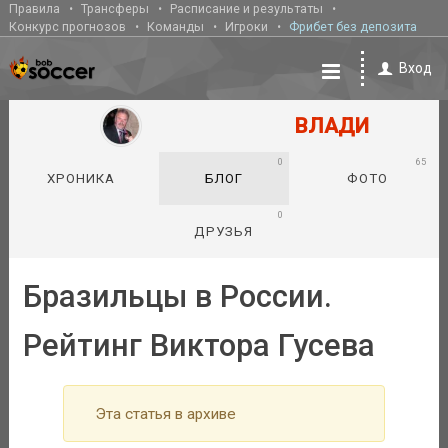
Правила
Трансферы
Расписание и результаты
Конкурс прогнозов
Команды
Игроки
Фрибет без депозита
Вход
ВЛАДИ
0
65
ХРОНИКА
БЛОГ
ФОТО
0
ДРУЗЬЯ
Бразильцы в России.
Рейтинг Виктора Гусева
Эта статья в архиве