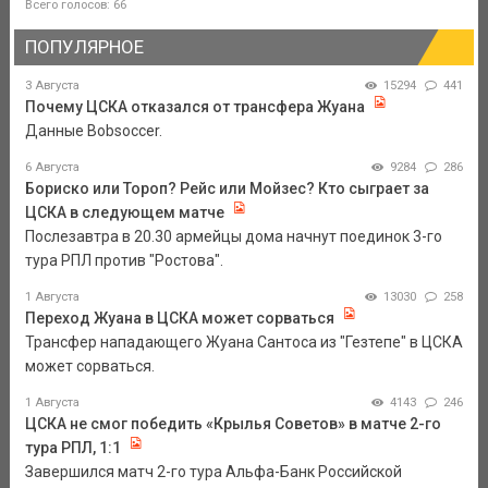
Всего голосов: 66
ПОПУЛЯРНОЕ
3 Августа
15294
441
Почему ЦСКА отказался от трансфера Жуана
Данные Bobsoccer.
6 Августа
9284
286
Бориско или Тороп? Рейс или Мойзес? Кто сыграет за
ЦСКА в следующем матче
Послезавтра в 20.30 армейцы дома начнут поединок 3-го
тура РПЛ против "Ростова".
1 Августа
13030
258
Переход Жуана в ЦСКА может сорваться
Трансфер нападающего Жуана Сантоса из "Гезтепе" в ЦСКА
может сорваться.
1 Августа
4143
246
ЦСКА не смог победить «Крылья Советов» в матче 2-го
тура РПЛ, 1:1
Завершился матч 2-го тура Альфа-Банк Российской