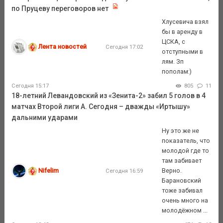
по Пруцеву переговоров нет
Хлусевича взял
бы в аренду в
ЦСКА, с
Лента новостей
Сегодня 17:02
отступными в
лям. Зп
пополам:)
Сегодня 15:17
805
11
18-летний Левандовский из «Зенита-2» забил 5 голов в 4
матчах Второй лиги А. Сегодня – дважды «Иртышу»
дальними ударами
Ну это же не
показатель, что
молодой где то
там забивает
Nifelim
Верно.
Сегодня 16:59
Барановский
тоже забивал
очень много на
молодёжном ...