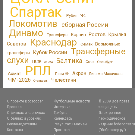
Спартак
Рубин
РФС
Локомотив
сборная России
Динамо
Ростов
Крылья
Трансферы
Карпин
Краснодар
Советов
Возможные
Семак
Трансферные
Кубок России
трансферы
слухи
Балтика
ПСЖ
Сочи
Оренбург
Дзюба
РПЛ
Акрон
Ахмат
Пари НН
Динамо Махачкала
ЧМ-2026
Челестини
Станкович
О проекте Bobsoccer
Футбольные новости
© 2009 Все права
Правила
Интервью
защищены.
О фишках и карточках
Трибуна
Электронное
О баллах и уровнях
Календарь
периодическое
Рекламодателям
Результаты матчей
издание bobsoccer.r
Контакты
Прогнозы
("бобсоккер.ру")