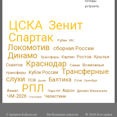
готовы
устроить.
ЦСКА
Зенит
Спартак
Рубин
РФС
Локомотив
сборная России
Динамо
Ростов
Крылья
Трансферы
Карпин
Краснодар
Советов
Возможные
Семак
Трансферные
Кубок России
трансферы
слухи
Балтика
ПСЖ
Сочи
Оренбург
Дзюба
РПЛ
Акрон
Ахмат
Пари НН
Динамо Махачкала
ЧМ-2026
Челестини
Станкович
О проекте Bobsoccer
Футбольные новости
© 2009 Все права