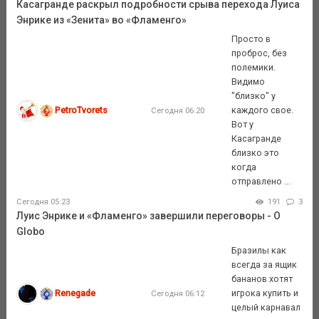
Касагранде раскрыл подробности срыва перехода Луиса
Энрике из «Зенита» во «Фламенго»
Просто в
проброс, без
полемики.
Видимо
"близко" у
PetroTvorets
каждого свое.
Сегодня 06:20
Вот у
Касагранде
близко это
когда
отправлено ...
Сегодня 05:23
191
3
Луис Энрике и «Фламенго» завершили переговоры - O
Globo
Бразилы как
всегда за ящик
бананов хотят
Renegade
игрока купить и
Сегодня 06:12
целый карнавал