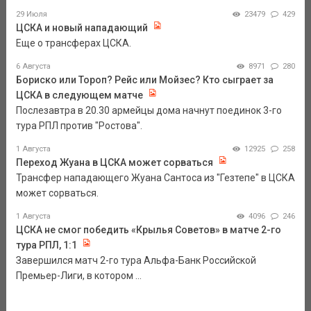
29 Июля
23479
429
ЦСКА и новый нападающий
Еще о трансферах ЦСКА.
6 Августа
8971
280
Бориско или Тороп? Рейс или Мойзес? Кто сыграет за
ЦСКА в следующем матче
Послезавтра в 20.30 армейцы дома начнут поединок 3-го
тура РПЛ против "Ростова".
1 Августа
12925
258
Переход Жуана в ЦСКА может сорваться
Трансфер нападающего Жуана Сантоса из "Гезтепе" в ЦСКА
может сорваться.
1 Августа
4096
246
ЦСКА не смог победить «Крылья Советов» в матче 2-го
тура РПЛ, 1:1
Завершился матч 2-го тура Альфа-Банк Российской
Премьер-Лиги, в котором ...