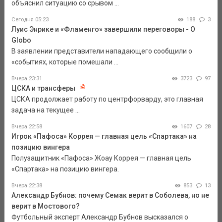
объяснил ситуацию со срывом ...
Сегодня 05:23
188
3
Луис Энрике и «Фламенго» завершили переговоры - O
Globo
В заявлении представители нападающего сообщили о
«событиях, которые помешали ...
Вчера 23:31
3723
97
ЦСКА и трансферы
ЦСКА продолжает работу по центрфорварду, это главная
задача на текущее ...
Вчера 22:58
1607
28
Игрок «Пафоса» Коррея — главная цель «Спартака» на
позицию вингера
Полузащитник «Пафоса» Жоау Коррея — главная цель
«Спартака» на позицию вингера.
Вчера 22:38
853
13
Александр Бубнов: почему Семак верит в Соболева, но не
верит в Мостового?
Футбольный эксперт Александр Бубнов высказался о