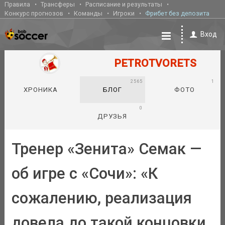
Правила
Трансферы
Расписание и результаты
Конкурс прогнозов
Команды
Игроки
Фрибет без депозита
Вход
PETROTVORETS
2565
1
ХРОНИКА
БЛОГ
ФОТО
0
ДРУЗЬЯ
Тренер «Зенита» Семак —
об игре с «Сочи»: «К
сожалению, реализация
довела до такой концовки,