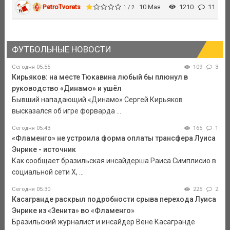
PetroTvorets
10 Мая
1210
11
1 / 2
ФУТБОЛЬНЫЕ НОВОСТИ
Сегодня 05:55
109
3
Кирьяков: на месте Тюкавина любый бы плюнул в
руководство «Динамо» и ушёл
Бывший нападающий «Динамо» Сергей Кирьяков
высказался об игре форварда ...
Сегодня 05:43
165
1
«Фламенго» не устроила форма оплаты трансфера Луиса
Энрике - источник
Как сообщает бразильская инсайдерша Раиса Симплисио в
социальной сети Х, ...
Сегодня 05:30
225
2
Касагранде раскрыл подробности срыва перехода Луиса
Энрике из «Зенита» во «Фламенго»
Бразильский журналист и инсайдер Вене Касагранде