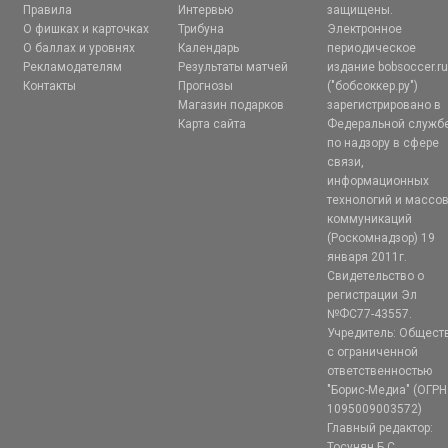
Правила
Интервью
защищены.
О фишках и карточках
Трибуна
Электронное
О баллах и уровнях
Календарь
периодическое
Рекламодателям
Результаты матчей
издание bobsoccer.r
Контакты
Прогнозы
("бобсоккер.ру")
Магазин подарков
зарегистрировано в
Карта сайта
Федеральной служб
по надзору в сфере
связи,
информационных
технологий и массо
коммуникаций
(Роскомнадзор) 19
января 2011г.
Свидетельство о
регистрации Эл
№ФС77-43557.
Учредитель: Общест
с ограниченной
ответственностью
"Борис-Медиа" (ОГРН
1095009003572)
Главный редактор:
Тосунян Б.С.