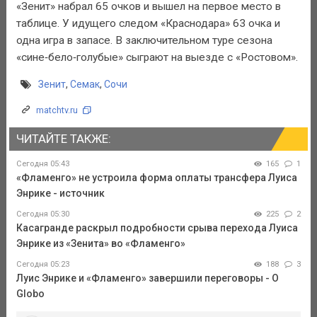
«Зенит» набрал 65 очков и вышел на первое место в
таблице. У идущего следом «Краснодара» 63 очка и
одна игра в запасе. В заключительном туре сезона
«сине‑бело‑голубые» сыграют на выезде с «Ростовом».
Зенит
,
Семак
,
Сочи
matchtv.ru
ЧИТАЙТЕ ТАКЖЕ:
Сегодня 05:43
165
1
«Фламенго» не устроила форма оплаты трансфера Луиса
Энрике - источник
Сегодня 05:30
225
2
Касагранде раскрыл подробности срыва перехода Луиса
Энрике из «Зенита» во «Фламенго»
Сегодня 05:23
188
3
Луис Энрике и «Фламенго» завершили переговоры - O
Globo