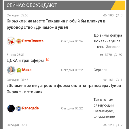
СЕЙЧАС ОБСУЖДАЮТ
Сегодня 05:55
100
3
Кирьяков: на месте Тюкавина любый бы плюнул в
руководство «Динамо» и ушёл
До зимы фигура
PetroTvorets
Тюкавина ушла
Сегодня 06:24
в тень. Занавес.
Вчера 23:31
3770
97
ЦСКА и трансферы
Макс
Сергеев
Сегодня 06:22
Сегодня 05:43
161
1
«Фламенго» не устроила форма оплаты трансфера Луиса
Энрике - источник
Так кто там
следующий,
Renegade
Сегодня 06:22
Палмейрас,
Флуминенсе....
Сегодня 05:30
220
2